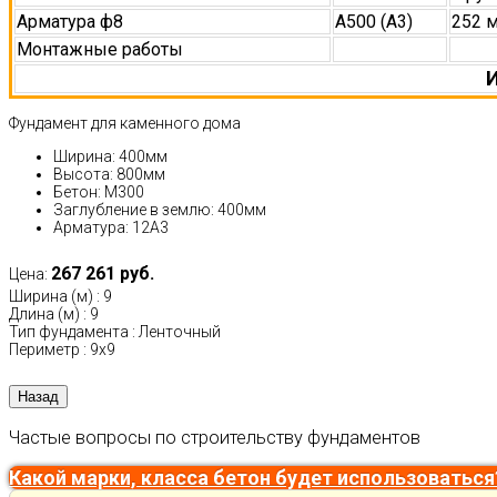
Арматура ф8
А500 (А3)
252 
Монтажные работы
И
Фундамент для каменного дома
Ширина: 400мм
Высота: 800мм
Бетон: М300
Заглубление в землю: 400мм
Арматура: 12А3
267 261 руб.
Цена:
Ширина (м)
:
9
Длина (м)
:
9
Тип фундамента
:
Ленточный
Периметр
:
9х9
Частые вопросы по строительству фундаментов
Какой марки, класса бетон будет использоваться