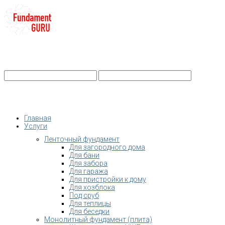
+7-
Строительство фундамента
Санкт-Петербург и Ленобласть
info@fundament-guru.ru
Санкт-Петербург, ул.Ворошилова, 2
Главная
Услуги
Ленточный фундамент
Для загородного дома
Для бани
Для забора
Для гаража
Для пристройки к дому
Для хозблока
Под сруб
Для теплицы
Для беседки
Монолитный фундамент (плита)