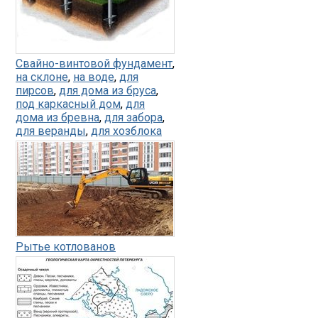
Свайно-винтовой фундамент
,
на склоне
,
на воде
,
для
пирсов
,
для дома из бруса
,
под каркасный дом
,
для
дома из бревна
,
для забора
,
для веранды
,
для хозблока
Рытье котлованов