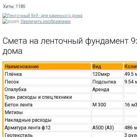
Хиты:
1185
Увеличить изображение
Смета на ленточный фундамент 9
дома
Наименование
Вид
Коли
Плёнка
120мкр
49.5 
Песок
Подсыпка
9.54 
Опалубка
Аренда
Тран. расходы и спец.техники
Бетон лента
М 300
16 м
Метизы
Накладные расходы
Арматура лента ф12
А500 (А3)
486 
Геотекстиль
3 рул