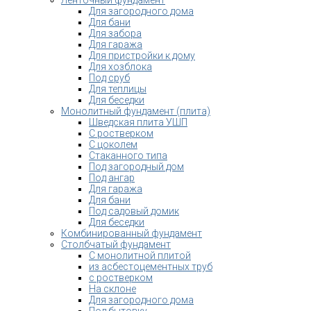
Ленточный фундамент
Для загородного дома
Для бани
Для забора
Для гаража
Для пристройки к дому
Для хозблока
Под сруб
Для теплицы
Для беседки
Монолитный фундамент (плита)
Шведская плита УШП
С ростверком
С цоколем
Стаканного типа
Под загородный дом
Под ангар
Для гаража
Для бани
Под садовый домик
Для беседки
Комбинированный фундамент
Столбчатый фундамент
С монолитной плитой
из асбестоцементных труб
с ростверком
На склоне
Для загородного дома