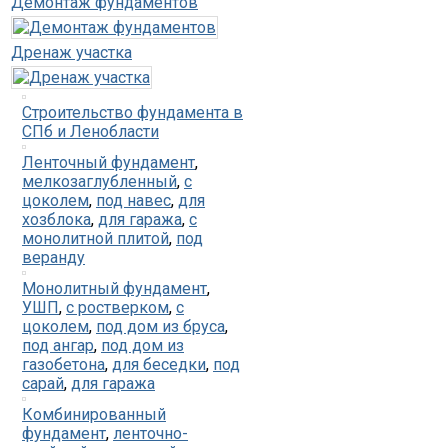
Демонтаж фундаментов
Дренаж участка
Строительство фундамента в
СПб и Ленобласти
Ленточный фундамент
,
мелкозаглубленный
,
с
цоколем
,
под навес
,
для
хозблока
,
для гаража
,
с
монолитной плитой
,
под
веранду
Монолитный фундамент
,
УШП
,
с ростверком
,
с
цоколем
,
под дом из бруса
,
под ангар
,
под дом из
газобетона
,
для беседки
,
под
сарай
,
для гаража
Комбинированный
фундамент
,
ленточно-