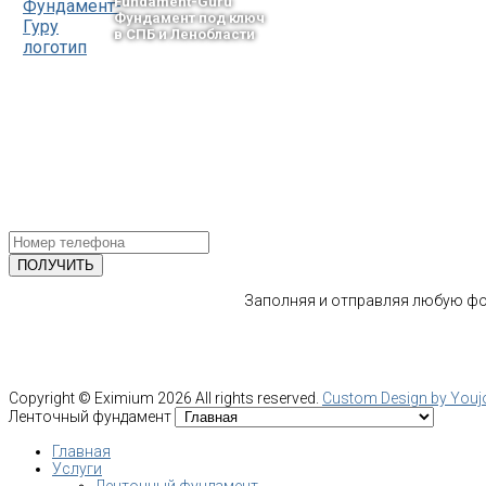
Fundament-Guru
Фундамент под ключ
в СПБ и Ленобласти
тел.: +7-964-339-68-44
193318, г. Санкт-Петербург
ул.Ворошилова, 2
Email: info@fundament-guru.ru
ПОЛУЧИТЕ БЕСПЛАТНУЮ КОНС
СПЕЦИАЛИСТА
Заполняя и отправляя любую фор
Copyright ©
Eximium
2026 All rights reserved.
Custom Design by You
Ленточный фундамент
Главная
Услуги