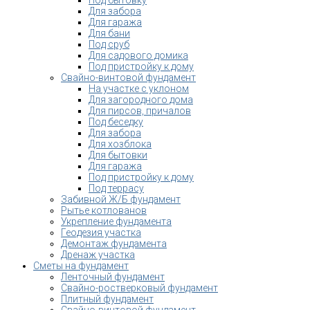
Под бытовку
Для забора
Для гаража
Для бани
Под сруб
Для садового домика
Под пристройку к дому
Свайно-винтовой фундамент
На участке с уклоном
Для загородного дома
Для пирсов, причалов
Под беседку
Для забора
Для хозблока
Для бытовки
Для гаража
Под пристройку к дому
Под террасу
Забивной Ж/Б фундамент
Рытье котлованов
Укрепление фундамента
Геодезия участка
Демонтаж фундамента
Дренаж участка
Сметы на фундамент
Ленточный фундамент
Свайно-ростверковый фундамент
Плитный фундамент