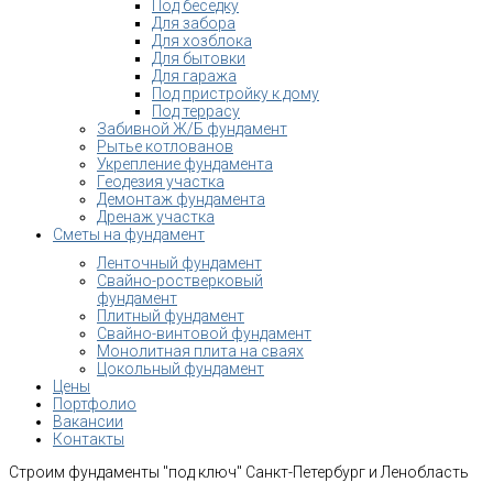
Под беседку
Для забора
Для хозблока
Для бытовки
Для гаража
Под пристройку к дому
Под террасу
Забивной Ж/Б фундамент
Рытье котлованов
Укрепление фундамента
Геодезия участка
Демонтаж фундамента
Дренаж участка
Сметы на фундамент
Ленточный фундамент
Свайно-ростверковый
фундамент
Плитный фундамент
Свайно-винтовой фундамент
Монолитная плита на сваях
Цокольный фундамент
Цены
Портфолио
Вакансии
Контакты
Строим фундаменты "под ключ" Санкт-Петербург и Ленобласть