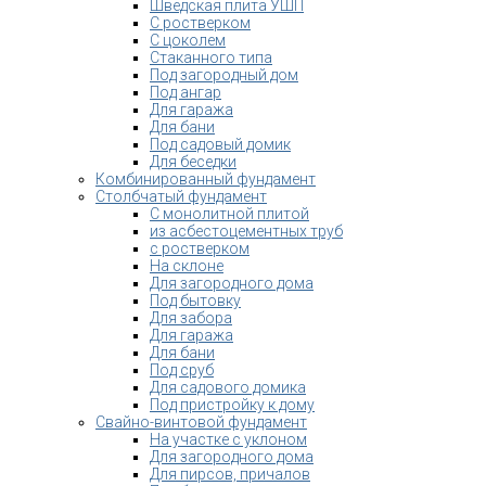
Шведская плита УШП
С ростверком
С цоколем
Стаканного типа
Под загородный дом
Под ангар
Для гаража
Для бани
Под садовый домик
Для беседки
Комбинированный фундамент
Столбчатый фундамент
С монолитной плитой
из асбестоцементных труб
с ростверком
На склоне
Для загородного дома
Под бытовку
Для забора
Для гаража
Для бани
Под сруб
Для садового домика
Под пристройку к дому
Свайно-винтовой фундамент
На участке с уклоном
Для загородного дома
Для пирсов, причалов