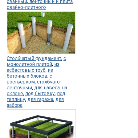
свайный
,
ленточный и плита
,
свайно-плитного
Столбчатый фундамент
,
с
монолитной плитой
,
из
асбестовых труб
,
из
бетонных блоков
,
с
ростверком
,
столбчато-
ленточный
,
для навеса
,
на
склоне
,
под бытовку
,
под
теплицу
,
для гаража
,
для
забора