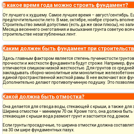
В какое время года можно строить фундамент?
От лучшего к худшему. Самое лучшее время – август/сентябрь. Ещ
предпочтительности лето. В мае, октябре, ноябре строить вполн
Строительство зимой допустимо (есть да же свои плюсы), но зал
Месяца весеннего снеготаяния и высыхания грунта советую всяч
строительстве незаглубленных лент.
Каким должен быть фундамент при строительств
Здесь главным фактором является степень пучинистости грунтов.
прочности и жесткости фундамента будут строже. Например, фу
отличаются слишком низкой жесткостью. Для грунтов со средне
закладывать сборно-монолитные или монолитные железобетон
единой пространственной жесткой рамы. В нее включают все фу
Дополнительно делают противопучинную подушку. Это позволя
Какой должна быть отмостка?
Она делается для отвода воды, стекающей с крыши, а также для
Ширина отмостки – минимум 70 см. Кроме того, она должна быть 
стекающая с крыши вода размоет грунт и застоится под домом.
Если грунты просадочные, то ширина отмостки должна составлят
на 30 см шире фундаментных пазух.