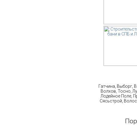
Ст
Гатчина, Выборг, 
Волхов, Тосно, Л
Лодейное Поле, П
Сясьстрой, Волос
Пор