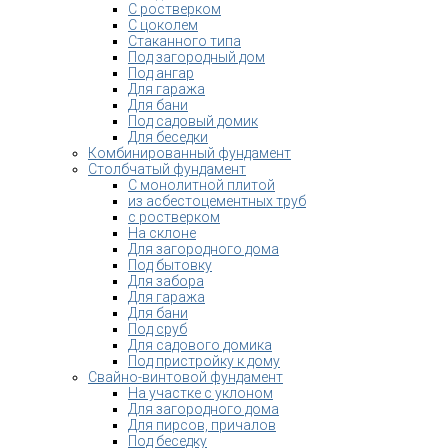
С ростверком
С цоколем
Стаканного типа
Под загородный дом
Под ангар
Для гаража
Для бани
Под садовый домик
Для беседки
Комбинированный фундамент
Столбчатый фундамент
С монолитной плитой
из асбестоцементных труб
с ростверком
На склоне
Для загородного дома
Под бытовку
Для забора
Для гаража
Для бани
Под сруб
Для садового домика
Под пристройку к дому
Свайно-винтовой фундамент
На участке с уклоном
Для загородного дома
Для пирсов, причалов
Под беседку