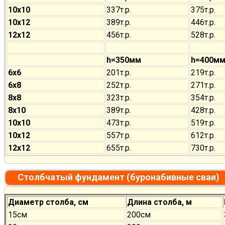
10х10
337т.р.
375т.р.
10х12
389т.р.
446т.р.
12х12
456т.р.
528т.р.
h=350мм
h=400м
6х6
201т.р.
219т.р.
6х8
252т.р.
271т.р.
8х8
323т.р.
354т.р.
8х10
389т.р.
428т.р.
10х10
473т.р.
519т.р.
10х12
557т.р.
612т.р.
12х12
655т.р.
730т.р.
Столбчатый фундамент (буронабивные сваи)
Диаметр столба, см
Длина столба, м
15см
200см