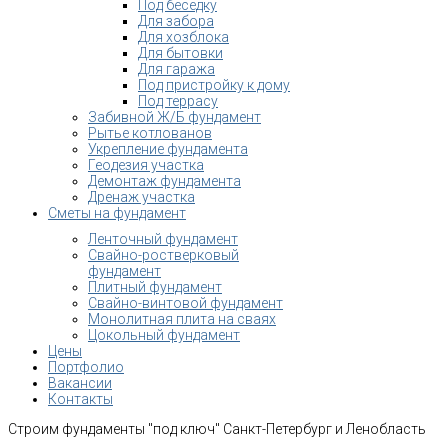
Под беседку
Для забора
Для хозблока
Для бытовки
Для гаража
Под пристройку к дому
Под террасу
Забивной Ж/Б фундамент
Рытье котлованов
Укрепление фундамента
Геодезия участка
Демонтаж фундамента
Дренаж участка
Сметы на фундамент
Ленточный фундамент
Свайно-ростверковый
фундамент
Плитный фундамент
Свайно-винтовой фундамент
Монолитная плита на сваях
Цокольный фундамент
Цены
Портфолио
Вакансии
Контакты
Строим фундаменты "под ключ" Санкт-Петербург и Ленобласть