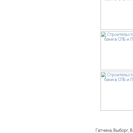
Ст
Гатчина, Выборг, 