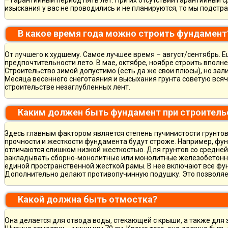
– гарантийный период пять лет. При их отсутствии гарантийный с
изыскания у вас не проводились и не планируются, то мы подст
В какое время года можно строить фундамент
От лучшего к худшему. Самое лучшее время – август/сентябрь. Ещ
предпочтительности лето. В мае, октябре, ноябре строить вполн
Строительство зимой допустимо (есть да же свои плюсы), но зал
Месяца весеннего снеготаяния и высыхания грунта советую всяч
строительстве незаглубленных лент.
Каким должен быть фундамент при строитель
Здесь главным фактором является степень пучинистости грунтов.
прочности и жесткости фундамента будут строже. Например, фу
отличаются слишком низкой жесткостью. Для грунтов со средне
закладывать сборно-монолитные или монолитные железобетон
единой пространственной жесткой рамы. В нее включают все фу
Дополнительно делают противопучинную подушку. Это позволя
Какой должна быть отмостка?
Она делается для отвода воды, стекающей с крыши, а также для