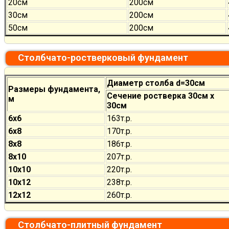
20см
200см
30см
200см
50см
200см
Столбчато-ростверковый фундамент
Диаметр столба d=30см
Размеры фундамента,
Сечение ростверка 30см х
м
30см
6х6
163т.р.
6х8
170
т.р.
8х8
186
т.р.
8х10
207
т.р.
10х10
220
т.р.
10х12
238
т.р.
12х12
260
т.р.
Столбчато-плитный фундамент