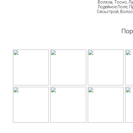
Волхов, Тосно, Л
Лодейное Поле, П
Сясьстрой, Волос
Пор