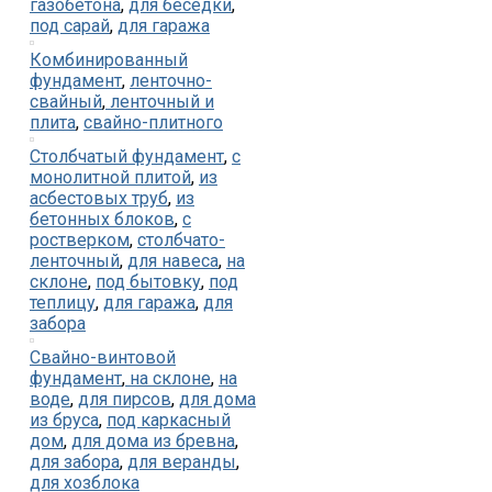
газобетона
,
для беседки
,
под сарай
,
для гаража
Комбинированный
фундамент
,
ленточно-
свайный
,
ленточный и
плита
,
свайно-плитного
Столбчатый фундамент
,
с
монолитной плитой
,
из
асбестовых труб
,
из
бетонных блоков
,
с
ростверком
,
столбчато-
ленточный
,
для навеса
,
на
склоне
,
под бытовку
,
под
теплицу
,
для гаража
,
для
забора
Свайно-винтовой
фундамент
,
на склоне
,
на
воде
,
для пирсов
,
для дома
из бруса
,
под каркасный
дом
,
для дома из бревна
,
для забора
,
для веранды
,
для хозблока