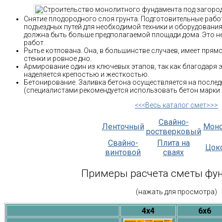
Снятие плодородного слоя грунта. Подготовительные раб
подъездных путей для необходимой техники и оборудования
должна быть больше предполагаемой площади дома. Это 
работ.
Рытье котлована. Она, в большинстве случаев, имеет прям
стенки и ровное дно.
Армирование один из ключевых этапов, так как благодаря
наделяется крепостью и жесткостью.
Бетонирование. Заливка бетона осуществляется на послед
(специалистами рекомендуется использовать бетон марки 
<<<Весь каталог смет>>>
Свайно-
Ленточный
Мон
ростверковый
Свайно-
Плита на
Цок
винтовой
сваях
Примеры расчета сметы фу
(нажать для просмотра)
4х4
6х6