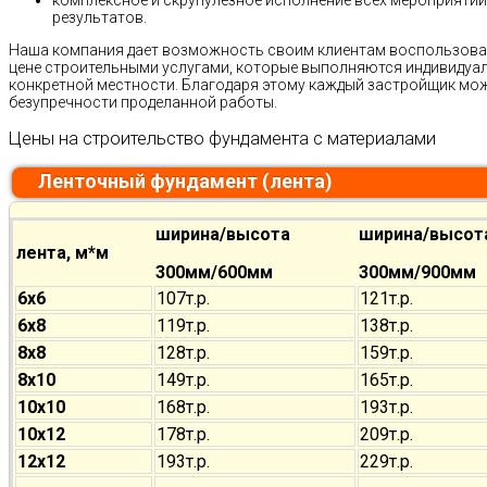
результатов.
Наша компания дает возможность своим клиентам воспользова
цене строительными услугами, которые выполняются индивидуа
конкретной местности. Благодаря этому каждый застройщик мож
безупречности проделанной работы.
Цены на строительство фундамента с материалами
Ленточный фундамент (лента)
ширина/высота
ширина/высот
лента, м*м
300мм/600мм
300мм/900мм
6х6
107т.р.
121т.р.
6х8
119т.р.
138т.р.
8х8
128т.р.
159т.р.
8х10
149т.р.
165т.р.
10х10
168т.р.
193т.р.
10х12
178т.р.
209т.р.
12х12
193т.р.
229т.р.