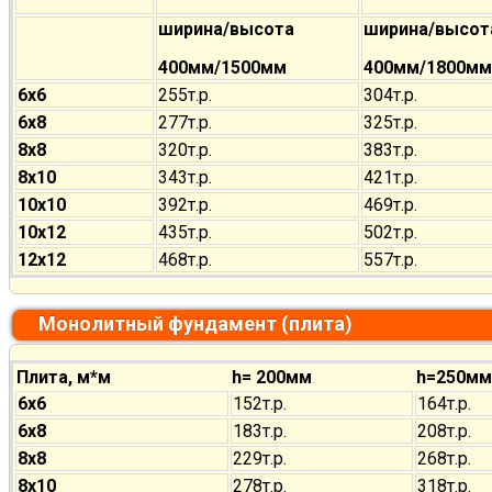
ширина/высота
ширина/высот
400мм/1500мм
400мм/1800мм
6х6
255т.р.
304т.р.
6х8
277т.р.
325т.р.
8х8
320т.р.
383т.р.
8х10
343т.р.
421т.р.
10х10
392т.р.
469т.р.
10х12
435т.р.
502т.р.
12х12
468т.р.
557т.р.
Монолитный фундамент (плита)
Плита, м*м
h= 200мм
h=250мм
6х6
152т.р.
164т.р.
6х8
183т.р.
208т.р.
8х8
229т.р.
268т.р.
8х10
278т.р.
318т.р.