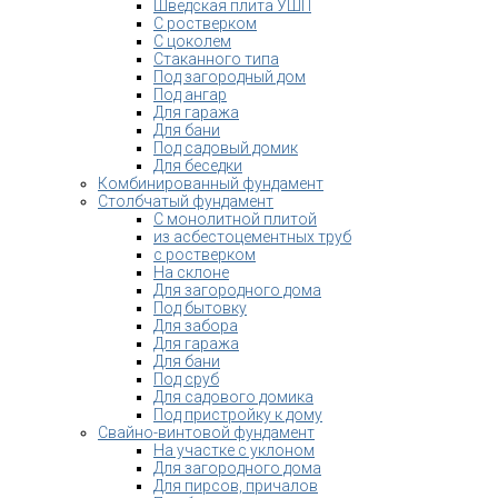
Шведская плита УШП
С ростверком
С цоколем
Стаканного типа
Под загородный дом
Под ангар
Для гаража
Для бани
Под садовый домик
Для беседки
Комбинированный фундамент
Столбчатый фундамент
С монолитной плитой
из асбестоцементных труб
с ростверком
На склоне
Для загородного дома
Под бытовку
Для забора
Для гаража
Для бани
Под сруб
Для садового домика
Под пристройку к дому
Свайно-винтовой фундамент
На участке с уклоном
Для загородного дома
Для пирсов, причалов