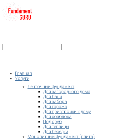
+7-
Строительство фундамента
Санкт-Петербург и Ленобласть
info@fundament-guru.ru
Санкт-Петербург, ул.Ворошилова, 2
Главная
Услуги
Ленточный фундамент
Для загородного дома
Для бани
Для забора
Для гаража
Для пристройки к дому
Для хозблока
Под сруб
Для теплицы
Для беседки
Монолитный фундамент (плита)