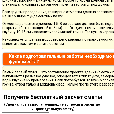
Ширина отмостки – минимум 70 см. Кроме того, она должна быть 
стекающая с крыши вода размоет грунт и застоится под домом.
Если грунты просадочные, то ширина отмостки должна составлят
на 30 см шире фундаментных пазух.
Отмостка делается с уклоном 1:5. В ее составе должен быть по
покрытие (бетон толщиной от 8 см). необходимо снять раститель
глубину 10-15 см и заложить слой мягкой глины. Его нужно хорош
Рекомендуется делать водоотводную канавку по краю отмостки. 
выложить камнем и залить бетоном.
Какие подготовительные работы необходимо 
фундамента?
Самый первый пункт – это составление проекта здания (смета и 
выполняется разметка участка, определяется тип грунта, замер
вод и глубина их промерзания. Если потребуется, то нужно произ
грунта, отвод талых и дождевых вод. Только после этого разра
Получите бесплатный расчет сметы
(Специалист задаст уточняющие вопросы и расчитает
индивидуальную смету)