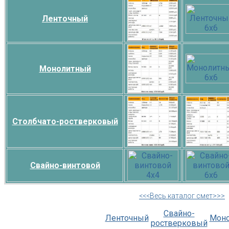
Ленточный
Монолитный
Столбчато-ростверковый
Свайно-винтовой
<<<Весь каталог смет>>>
Свайно-
Ленточный
Мон
ростверковый