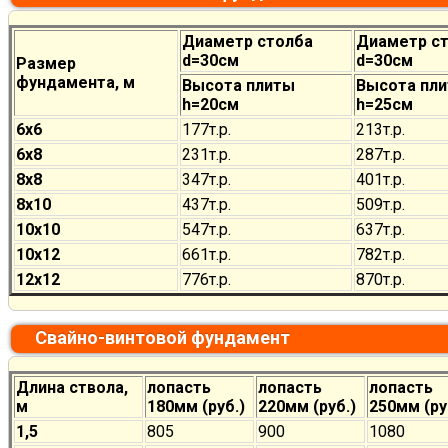
Диаметр столба
Диаметр с
d=30см
d=30см
Размер
фундамента, м
Высота плиты
Высота пл
h=20см
h=25см
6х6
177
т.р.
213
т.р.
6х8
231
т.р.
287
т.р.
8х8
347
т.р.
401
т.р.
8х10
437
т.р.
509
т.р.
10х10
547
т.р.
637
т.р.
10х12
661
т.р.
782
т.р.
12х12
776
т.р.
870
т.р.
Свайно-винтовой фундамент
Длина ствола,
лопасть
лопасть
лопасть
м
180мм (руб.)
220мм (руб.)
250мм (ру
1,5
805
900
1080