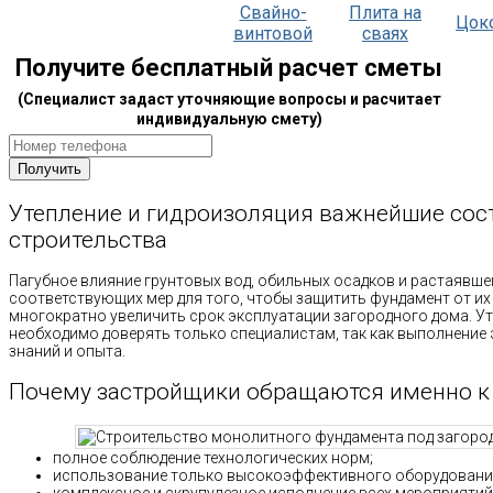
Свайно-
Плита на
Цок
винтовой
сваях
Получите бесплатный расчет сметы
(Специалист задаст уточняющие вопросы и расчитает
индивидуальную смету)
Утепление и гидроизоляция важнейшие со
строительства
Пагубное влияние грунтовых вод, обильных осадков и растаявше
соответствующих мер для того, чтобы защитить фундамент от их
многократно увеличить срок эксплуатации загородного дома. У
необходимо доверять только специалистам, так как выполнение 
знаний и опыта.
Почему застройщики обращаются именно к
полное соблюдение технологических норм;
использование только высокоэффективного оборудования
комплексное и скрупулезное исполнение всех мероприяти