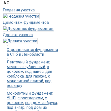
А.О.
Геодезия участка
Демонтаж фундаментов
Дренаж участка
Строительство фундамента
в СПб и Ленобласти
Ленточный фундамент
,
мелкозаглубленный
,
с
цоколем
,
под навес
,
для
хозблока
,
для гаража
,
с
монолитной плитой
,
под
веранду
Монолитный фундамент
,
УШП
,
с ростверком
,
с
цоколем
,
под дом из бруса
,
под ангар
,
под дом из