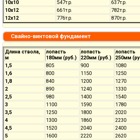
10х10
547
т.р.
637
т.р.
10х12
661
т.р.
782
т.р.
12х12
776
т.р.
870
т.р.
Свайно-винтовой фундамент
Длина ствола,
лопасть
лопасть
лопасть
м
180мм (руб.)
220мм (руб.)
250мм (ру
1,5
805
900
1080
1,6
800
1150
1250
1,8
840
1200
1270
2
890
1240
1330
2,5
980
1400
1540
3
1100
1590
1780
3,5
1250
1800
2020
4
1300
1860
2230
4,5
1520
2040
2400
5
1600
2220
2620