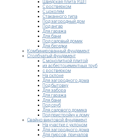
Шведская плита УШП
С ростверком
С цоколем
Стаканного типа
Под загородный дом
Под ангар
Для гаража
Для бани
Под садовый домик
Для беседки
Комбинированный фундамент
Столбчатый фундамент
С монолитной плитой
из асбестоцементных труб
с ростверком
На склоне
Для загородного дома
Под бытовку
Для забора
Для гаража
Для бани
Под сруб
Для садового домика
Под пристройку к дому
Свайно-винтовой фундамент
На участке с уклоном
Для загородного дома
Для пирсов, причалов