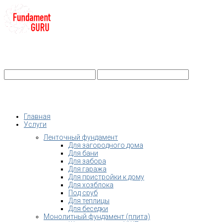
+7-
Строительство фундамента
Санкт-Петербург и Ленобласть
info@fundament-guru.ru
Санкт-Петербург, ул.Ворошилова, 2
Главная
Услуги
Ленточный фундамент
Для загородного дома
Для бани
Для забора
Для гаража
Для пристройки к дому
Для хозблока
Под сруб
Для теплицы
Для беседки
Монолитный фундамент (плита)