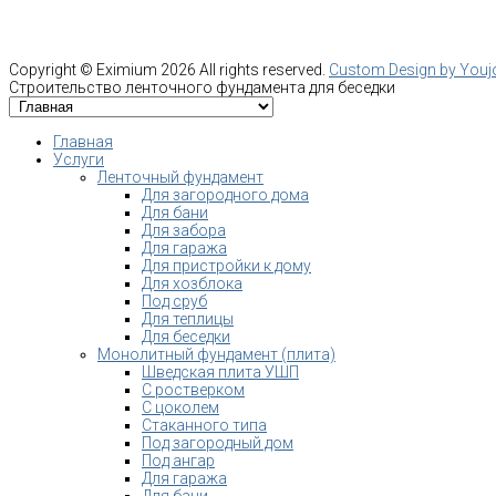
Copyright ©
Eximium
2026 All rights reserved.
Custom Design by You
Строительство ленточного фундамента для беседки
Главная
Услуги
Ленточный фундамент
Для загородного дома
Для бани
Для забора
Для гаража
Для пристройки к дому
Для хозблока
Под сруб
Для теплицы
Для беседки
Монолитный фундамент (плита)
Шведская плита УШП
С ростверком
С цоколем
Стаканного типа
Под загородный дом
Под ангар
Для гаража
Для бани