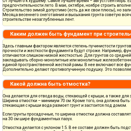
От лучшего к худшему. Самое лучшее время – август/сентябрь. Ещ
предпочтительности лето. В мае, октябре, ноябре строить вполн
Строительство зимой допустимо (есть да же свои плюсы), но зал
Месяца весеннего снеготаяния и высыхания грунта советую всяч
строительстве незаглубленных лент.
Каким должен быть фундамент при строитель
Здесь главным фактором является степень пучинистости грунтов.
прочности и жесткости фундамента будут строже. Например, фу
отличаются слишком низкой жесткостью. Для грунтов со средне
закладывать сборно-монолитные или монолитные железобетон
единой пространственной жесткой рамы. В нее включают все фу
Дополнительно делают противопучинную подушку. Это позволя
Какой должна быть отмостка?
Она делается для отвода воды, стекающей с крыши, а также для
Ширина отмостки – минимум 70 см. Кроме того, она должна быть 
стекающая с крыши вода размоет грунт и застоится под домом.
Если грунты просадочные, то ширина отмостки должна составлят
на 30 см шире фундаментных пазух.
Отмостка делается с уклоном 1:5. В ее составе должен быть по