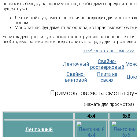
возводить беседку на своем участке, необходимо определиться 
существуют:
Ленточный фундамент, он отлично подходит для монтажа к
полом.
Монолитная фундаментная основа, которая сможет быть и
Если владелец решил установить конструкцию на основе ленточ
необходимо расчистить и подготовить площадку для строительс
<<<Весь каталог смет>>>
Свайно-
Ленточный
Мон
ростверковый
Свайно-
Плита на
Цок
винтовой
сваях
Примеры расчета сметы фу
(нажать для просмотра)
4х4
6х6
Ленточный