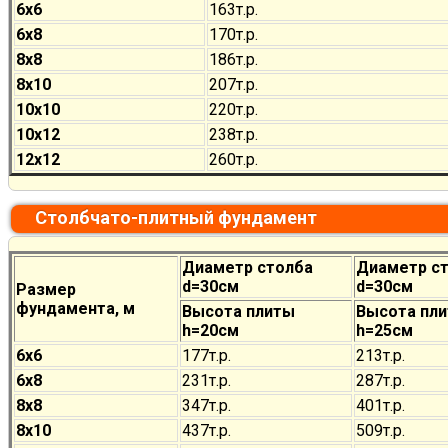
6х6
163т.р.
6х8
170
т.р.
8х8
186
т.р.
8х10
207
т.р.
10х10
220
т.р.
10х12
238
т.р.
12х12
260
т.р.
Столбчато-плитный фундамент
Диаметр столба
Диаметр с
d=30см
d=30см
Размер
фундамента, м
Высота плиты
Высота пл
h=20см
h=25см
6х6
177
т.р.
213
т.р.
6х8
231
т.р.
287
т.р.
8х8
347
т.р.
401
т.р.
8х10
437
т.р.
509
т.р.