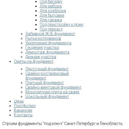
Под беседку
Для забора
Для хозблока
Для бытовки
Для гаража
Под пристройку к дому
Под террасу
Забивной Ж/Б фундамент
Рытье котлованов
Укрепление фундамента
Геодезия участка
Демонтаж фундамента
Дренаж участка
Сметы на фундамент
Ленточный фундамент
Свайно-ростверковый
фундамент
Плитный фундамент
Свайно-винтовой фундамент
Монолитная плита на сваях
Цокольный фундамент
Цены
Портфолио
Вакансии
Контакты
Строим фундаменты "под ключ" Санкт-Петербург и Ленобласть