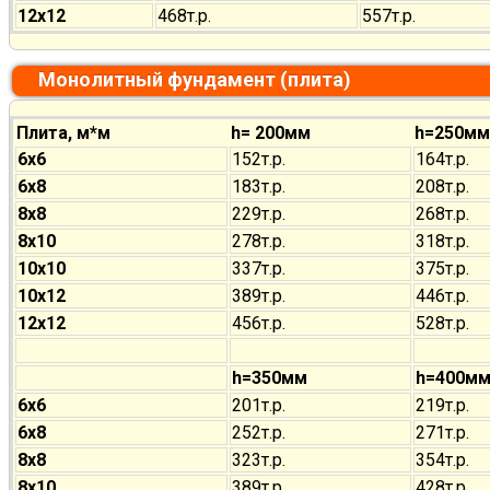
12х12
468т.р.
557т.р.
Монолитный фундамент (плита)
Плита, м*м
h= 200мм
h=250мм
6х6
152т.р.
164т.р.
6х8
183т.р.
208т.р.
8х8
229т.р.
268т.р.
8х10
278т.р.
318т.р.
10х10
337т.р.
375т.р.
10х12
389т.р.
446т.р.
12х12
456т.р.
528т.р.
h=350мм
h=400м
6х6
201т.р.
219т.р.
6х8
252т.р.
271т.р.
8х8
323т.р.
354т.р.
8х10
389т.р.
428т.р.