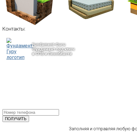
Контакты:
Fundament-Guru
Фундамент под ключ
в СПБ и Ленобласти
тел.: +7-964-339-68-44
193318, г. Санкт-Петербург
ул.Ворошилова, 2
Email: info@fundament-guru.ru
ПОЛУЧИТЕ БЕСПЛАТНУЮ КОНС
СПЕЦИАЛИСТА
Заполняя и отправляя любую фор