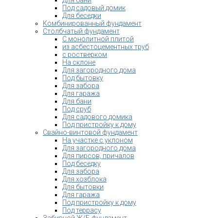
Под садовый домик
Для беседки
Комбинированный фундамент
Столбчатый фундамент
С монолитной плитой
из асбестоцементных труб
с ростверком
На склоне
Для загородного дома
Под бытовку
Для забора
Для гаража
Для бани
Под сруб
Для садового домика
Под пристройку к дому
Свайно-винтовой фундамент
На участке с уклоном
Для загородного дома
Для пирсов, причалов
Под беседку
Для забора
Для хозблока
Для бытовки
Для гаража
Под пристройку к дому
Под террасу
Забивной Ж/Б фундамент