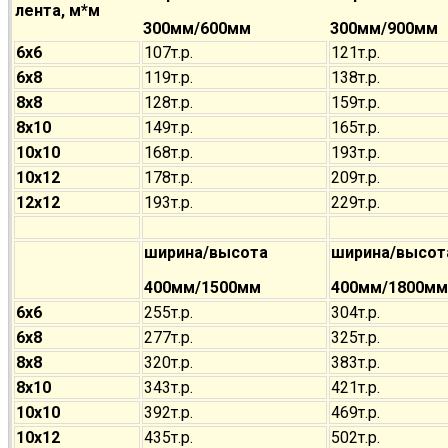
лента, м*м
300мм/600мм
300мм/900мм
6х6
107т.р.
121т.р.
6х8
119т.р.
138т.р.
8х8
128т.р.
159т.р.
8х10
149т.р.
165т.р.
10х10
168т.р.
193т.р.
10х12
178т.р.
209т.р.
12х12
193т.р.
229т.р.
ширина/высота
ширина/высот
400мм/1500мм
400мм/1800мм
6х6
255т.р.
304т.р.
6х8
277т.р.
325т.р.
8х8
320т.р.
383т.р.
8х10
343т.р.
421т.р.
10х10
392т.р.
469т.р.
10х12
435т.р.
502т.р.