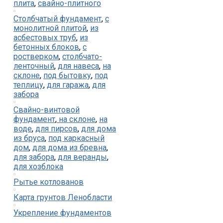
плита
,
свайно-плитного
Столбчатый фундамент
,
с
монолитной плитой
,
из
асбестовых труб
,
из
бетонных блоков
,
с
ростверком
,
столбчато-
ленточный
,
для навеса
,
на
склоне
,
под бытовку
,
под
теплицу
,
для гаража
,
для
забора
Свайно-винтовой
фундамент
,
на склоне
,
на
воде
,
для пирсов
,
для дома
из бруса
,
под каркасный
дом
,
для дома из бревна
,
для забора
,
для веранды
,
для хозблока
Рытье котлованов
Карта грунтов Ленобласти
Укрепление фундаментов