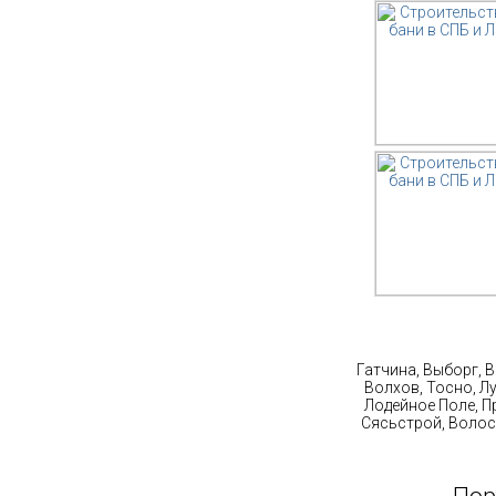
Ст
Гатчина, Выборг, 
Волхов, Тосно, Л
Лодейное Поле, П
Сясьстрой, Волос
Пор