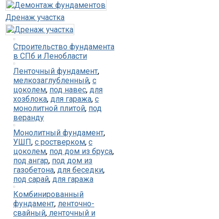
Дренаж участка
Строительство фундамента
в СПб и Ленобласти
Ленточный фундамент
,
мелкозаглубленный
,
с
цоколем
,
под навес
,
для
хозблока
,
для гаража
,
с
монолитной плитой
,
под
веранду
Монолитный фундамент
,
УШП
,
с ростверком
,
с
цоколем
,
под дом из бруса
,
под ангар
,
под дом из
газобетона
,
для беседки
,
под сарай
,
для гаража
Комбинированный
фундамент
,
ленточно-
свайный
,
ленточный и