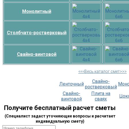
Монолитный
Столбчато-ростверковый
Свайно-винтовой
<<<Весь каталог смет>>>
Свайно-
Ленточный
Мон
ростверковый
Свайно-
Плита на
Цок
винтовой
сваях
Получите бесплатный расчет сметы
(Специалист задаст уточняющие вопросы и расчитает
индивидуальную смету)