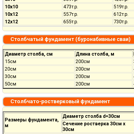
10х10
473т.р.
519т.р.
10х12
557т.р.
612т.р.
12х12
655т.р.
730т.р.
Столбчатый фундамент (буронабивные сваи)
Диаметр столба, см
Длина столба, м
15см
200см
20см
200см
30см
200см
50см
200см
Столбчато-ростверковый фундамент
Диаметр столба d=30см
Размеры фундамента,
Сечение ростверка 30см х
м
30см