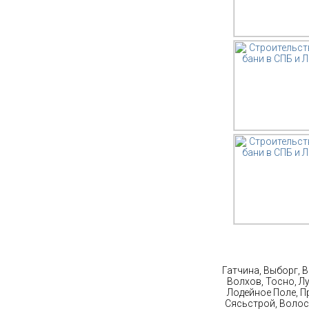
Ст
Гатчина, Выборг, 
Волхов, Тосно, Л
Лодейное Поле, П
Сясьстрой, Волос