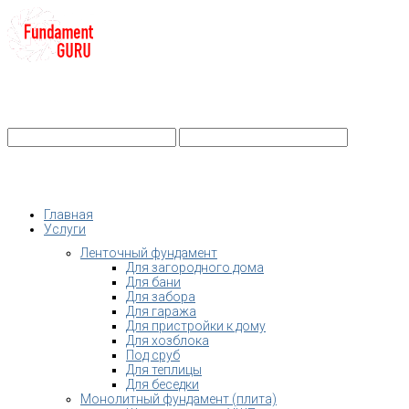
+7-
Строительство фундамента
Санкт-Петербург и Ленобласть
info@fundament-guru.ru
Санкт-Петербург, ул.Ворошилова, 2
Главная
Услуги
Ленточный фундамент
Для загородного дома
Для бани
Для забора
Для гаража
Для пристройки к дому
Для хозблока
Под сруб
Для теплицы
Для беседки
Монолитный фундамент (плита)