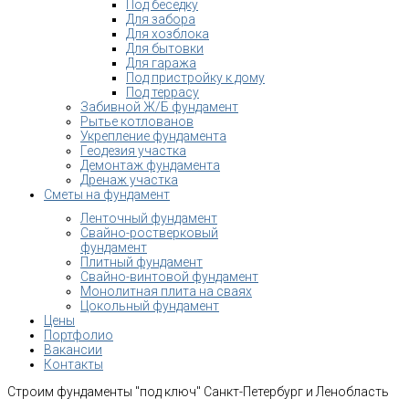
Под беседку
Для забора
Для хозблока
Для бытовки
Для гаража
Под пристройку к дому
Под террасу
Забивной Ж/Б фундамент
Рытье котлованов
Укрепление фундамента
Геодезия участка
Демонтаж фундамента
Дренаж участка
Сметы на фундамент
Ленточный фундамент
Свайно-ростверковый
фундамент
Плитный фундамент
Свайно-винтовой фундамент
Монолитная плита на сваях
Цокольный фундамент
Цены
Портфолио
Вакансии
Контакты
Строим фундаменты "под ключ" Санкт-Петербург и Ленобласть