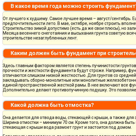
В какое время года можно строить фундамент
От лучшего к худшему. Самое лучшее время – август/сентябрь. Ещ
предпочтительности лето. В мае, октябре, ноябре строить вполн
Строительство зимой допустимо (есть да же свои плюсы), но зал
Месяца весеннего снеготаяния и высыхания грунта советую всяч
строительстве незаглубленных лент.
Каким должен быть фундамент при строитель
Здесь главным фактором является степень пучинистости грунтов.
прочности и жесткости фундамента будут строже. Например, фу
отличаются слишком низкой жесткостью. Для грунтов со средне
закладывать сборно-монолитные или монолитные железобетон
единой пространственной жесткой рамы. В нее включают все фу
Дополнительно делают противопучинную подушку. Это позволя
Какой должна быть отмостка?
Она делается для отвода воды, стекающей с крыши, а также для
Ширина отмостки – минимум 70 см. Кроме того, она должна быть 
стекающая с крыши вода размоет грунт и застоится под домом.