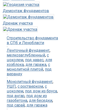
Демонтаж фундаментов
Дренаж участка
Строительство фундамента
в СПб и Ленобласти
Ленточный фундамент
,
мелкозаглубленный
,
с
цоколем
,
под навес
,
для
хозблока
,
для гаража
,
с
монолитной плитой
,
под
веранду
Монолитный фундамент
,
УШП
,
с ростверком
,
с
цоколем
,
под дом из бруса
,
под ангар
,
под дом из
газобетона
,
для беседки
,
под сарай
,
для гаража