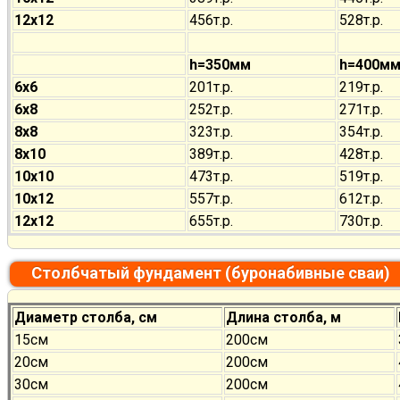
12х12
456т.р.
528т.р.
h=350мм
h=400м
6х6
201т.р.
219т.р.
6х8
252т.р.
271т.р.
8х8
323т.р.
354т.р.
8х10
389т.р.
428т.р.
10х10
473т.р.
519т.р.
10х12
557т.р.
612т.р.
12х12
655т.р.
730т.р.
Столбчатый фундамент (буронабивные сваи)
Диаметр столба, см
Длина столба, м
15см
200см
20см
200см
30см
200см