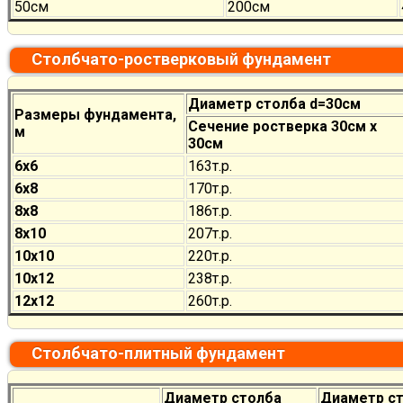
50см
200см
Столбчато-ростверковый фундамент
Диаметр столба d=30см
Размеры фундамента,
Сечение ростверка 30см х
м
30см
6х6
163т.р.
6х8
170
т.р.
8х8
186
т.р.
8х10
207
т.р.
10х10
220
т.р.
10х12
238
т.р.
12х12
260
т.р.
Столбчато-плитный фундамент
Диаметр столба
Диаметр с