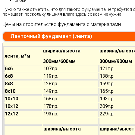
блоки.
Нужно также отметить, что для такого фундамента не требуется 
помешает, поскольку лишняя влага здесь совсем не нужна.
Цены на строительство фундамента с материалами
Ленточный фундамент (лента)
ширина/высота
ширина/высот
лента, м*м
300мм/600мм
300мм/900мм
6х6
107т.р.
121т.р.
6х8
119т.р.
138т.р.
8х8
128т.р.
159т.р.
8х10
149т.р.
165т.р.
10х10
168т.р.
193т.р.
10х12
178т.р.
209т.р.
12х12
193т.р.
229т.р.
ширина/высота
ширина/высот