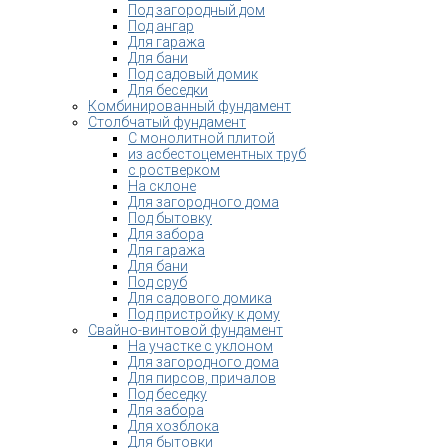
Под загородный дом
Под ангар
Для гаража
Для бани
Под садовый домик
Для беседки
Комбинированный фундамент
Столбчатый фундамент
С монолитной плитой
из асбестоцементных труб
с ростверком
На склоне
Для загородного дома
Под бытовку
Для забора
Для гаража
Для бани
Под сруб
Для садового домика
Под пристройку к дому
Свайно-винтовой фундамент
На участке с уклоном
Для загородного дома
Для пирсов, причалов
Под беседку
Для забора
Для хозблока
Для бытовки