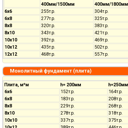
400мм/1500мм
400мм/1800мм
6х6
255т.р.
304т.р.
6х8
277т.р.
325т.р.
8х8
320т.р.
383т.р.
8х10
343т.р.
421т.р.
10х10
392т.р.
469т.р.
10х12
435т.р.
502т.р.
12х12
468т.р.
557т.р.
Монолитный фундамент (плита)
Плита, м*м
h= 200мм
h=250мм
6х6
152т.р.
164т.р.
6х8
183т.р.
208т.р.
8х8
229т.р.
268т.р.
8х10
278т.р.
318т.р.
10х10
337т.р.
375т.р.
10х12
389т.р.
446т.р.