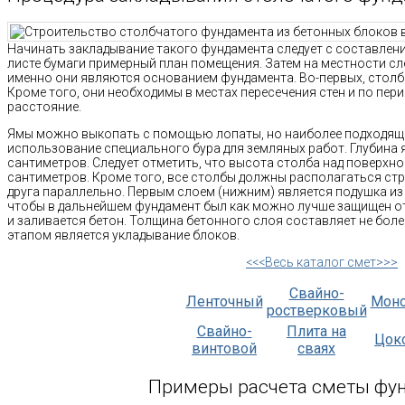
Начинать закладывание такого фундамента следует с составления
листе бумаги примерный план помещения. Затем на местности сл
именно они являются основанием фундамента. Во-первых, столб
Кроме того, они необходимы в местах пересечения стен и по пер
расстояние.
Ямы можно выкопать с помощью лопаты, но наиболее подходящ
использование специального бура для земляных работ. Глубина 
сантиметров. Следует отметить, что высота столба над поверхн
сантиметров. Кроме того, все столбы должны располагаться стр
друга параллельно. Первым слоем (нижним) является подушка из 
чтобы в дальнейшем фундамент был как можно лучше защищен от 
и заливается бетон. Толщина бетонного слоя составляет не бол
этапом является укладывание блоков.
<<<Весь каталог смет>>>
Свайно-
Ленточный
Мон
ростверковый
Свайно-
Плита на
Цок
винтовой
сваях
Примеры расчета сметы фу