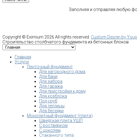
Заполняя и отправляя любую фор
Copyright ©
Eximium
2026 All rights reserved.
Custom Design by You
Строительство столбчатого фундамента из бетонных блоков
Главная
Услуги
Ленточный фундамент
Для загородного дома
Для бани
Для забора
Для гаража
Для пристройки к дому
Для хозблока
Под сруб
Для теплицы
Для беседки
Монолитный фундамент (плита)
Шведская плита УШП
С ростверком
С цоколем
Стаканного типа