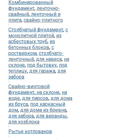
Комбинированный
фундамент
,
ленточно-
свайный
,
ленточный и
плита
,
свайно-плитного
Столбчатый фундамент
,
с
монолитной плитой
,
из
асбестовых труб
,
из
бетонных блоков
,
с
ростверком
,
столбчато-
ленточный
,
для навеса
,
на
склоне
,
под бытовку
,
под
теплицу
,
для гаража
,
для
забора
Свайно-винтовой
фундамент
,
на склоне
,
на
воде
,
для пирсов
,
для дома
из бруса
,
под каркасный
дом
,
для дома из бревна
,
для забора
,
для веранды
,
для хозблока
Рытье котлованов