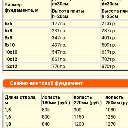
d=30см
d=30см
Размер
фундамента, м
Высота плиты
Высота пл
h=20см
h=25см
6х6
177
т.р.
213
т.р.
6х8
231
т.р.
287
т.р.
8х8
347
т.р.
401
т.р.
8х10
437
т.р.
509
т.р.
10х10
547
т.р.
637
т.р.
10х12
661
т.р.
782
т.р.
12х12
776
т.р.
870
т.р.
Свайно-винтовой фундамент
Длина ствола,
лопасть
лопасть
лопасть
м
180мм (руб.)
220мм (руб.)
250мм (ру
1,5
805
900
1080
1,6
800
1150
1250
1,8
840
1200
1270