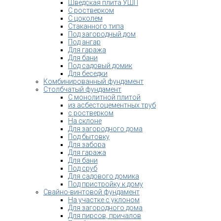
Шведская плита УШП
С ростверком
С цоколем
Стаканного типа
Под загородный дом
Под ангар
Для гаража
Для бани
Под садовый домик
Для беседки
Комбинированный фундамент
Столбчатый фундамент
С монолитной плитой
из асбестоцементных труб
с ростверком
На склоне
Для загородного дома
Под бытовку
Для забора
Для гаража
Для бани
Под сруб
Для садового домика
Под пристройку к дому
Свайно-винтовой фундамент
На участке с уклоном
Для загородного дома
Для пирсов, причалов