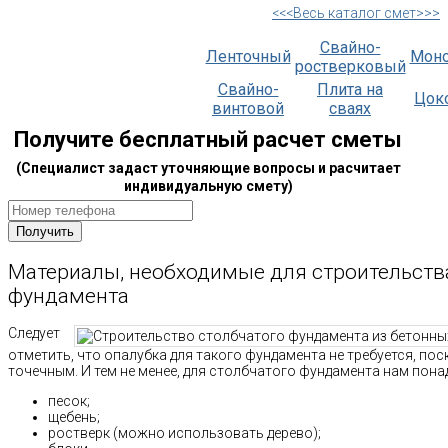
<<<Весь каталог смет>>>
Свайно-
Ленточный
Мон
ростверковый
Свайно-
Плита на
Цок
винтовой
сваях
Получите бесплатный расчет сметы
(Специалист задаст уточняющие вопросы и расчитает
индивидуальную смету)
Материалы, необходимые для строительств
фундамента
Следует
отметить, что опалубка для такого фундамента не требуется, поск
точечным. И тем не менее, для столбчатого фундамента нам пона
песок;
щебень;
ростверк (можно использовать дерево);