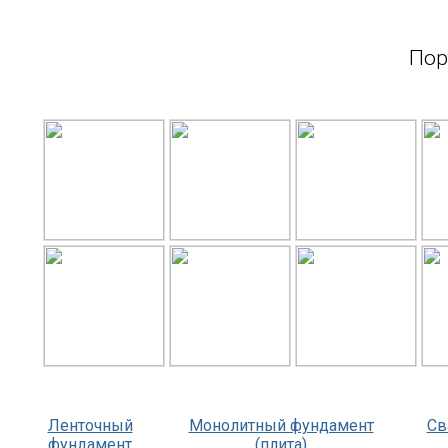
Пор
Ленточный
Монолитный фундамент
Св
фундамент
(плита)