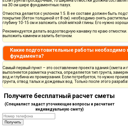
Если грунты просадочные, то ширина отмостки должна составлят
на 30 см шире фундаментных пазух.
Отмостка делается с уклоном 1:5. В ее составе должен быть по
покрытие (бетон толщиной от 8 см). необходимо снять раститель
глубину 10-15 см и заложить слой мягкой глины. Его нужно хорош
Рекомендуется делать водоотводную канавку по краю отмостки. 
выложить камнем и залить бетоном.
Какие подготовительные работы необходимо 
фундамента?
Самый первый пункт – это составление проекта здания (смета и 
выполняется разметка участка, определяется тип грунта, замер
вод и глубина их промерзания. Если потребуется, то нужно произ
грунта, отвод талых и дождевых вод. Только после этого разра
Получите бесплатный расчет сметы
(Специалист задаст уточняющие вопросы и расчитает
индивидуальную смету)