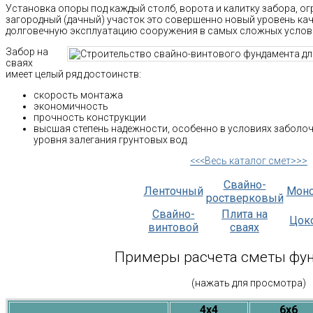
Установка опоры под каждый столб, ворота и калитку забора, о
загородный (дачный) участок это совершенно новый уровень кач
долговечную эксплуатацию сооружения в самых сложных услов
Забор на
сваях
имеет целый ряд достоинств:
скорость монтажа
экономичность
прочность конструкции
высшая степень надежности, особенно в условиях заболо
уровня залегания грунтовых вод.
<<<Весь каталог смет>>>
Свайно-
Ленточный
Мон
ростверковый
Свайно-
Плита на
Цок
винтовой
сваях
Примеры расчета сметы фу
(нажать для просмотра)
4х4
6х6