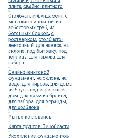
свайный
,
ленточный и
плита
,
свайно-плитного
Столбчатый фундамент
,
с
монолитной плитой
,
из
асбестовых труб
,
из
бетонных блоков
,
с
ростверком
,
столбчато-
ленточный
,
для навеса
,
на
склоне
,
под бытовку
,
под
теплицу
,
для гаража
,
для
забора
Свайно-винтовой
фундамент
,
на склоне
,
на
воде
,
для пирсов
,
для дома
из бруса
,
под каркасный
дом
,
для дома из бревна
,
для забора
,
для веранды
,
для хозблока
Рытье котлованов
Карта грунтов Ленобласти
Укрепление фундаментов