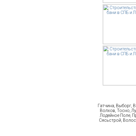
Ст
Гатчина, Выборг, 
Волхов, Тосно, Л
Лодейное Поле, П
Сясьстрой, Волос