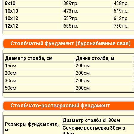
8х10
389т.р.
428т.р.
10х10
473т.р.
519т.р.
10х12
557т.р.
612т.р.
12х12
655т.р.
730т.р.
Столбчатый фундамент (буронабивные сваи)
Диаметр столба, см
Длина столба, м
15см
200см
20см
200см
30см
200см
50см
200см
Столбчато-ростверковый фундамент
Диаметр столба d=30см
Размеры фундамента,
Сечение ростверка 30см х
м
30см