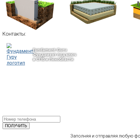
Контакты:
Fundament-Guru
Фундамент под ключ
в СПБ и Ленобласти
тел.: +7-964-339-68-44
193318, г. Санкт-Петербург
ул.Ворошилова, 2
Email: info@fundament-guru.ru
ПОЛУЧИТЕ БЕСПЛАТНУЮ КОНС
СПЕЦИАЛИСТА
Заполняя и отправляя любую фор