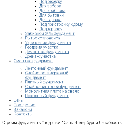
Под беседку
Для забора
Для хозблока
Для бытовки
Для гаража
Под пристройку к дому
Под террасу
Забивной Ж/Б фундамент
Рытье котлованов
Укрепление фундамента
Геодезия участка
Демонтаж фундамента
Дренаж участка
Сметы на фундамент
Ленточный фундамент
Свайно-ростверковый
фундамент
Плитный фундамент
Свайно-винтовой фундамент
Монолитная плита на сваях
Цокольный фундамент
Цены
Портфолио
Вакансии
Контакты
Строим фундаменты "под ключ" Санкт-Петербург и Ленобласть