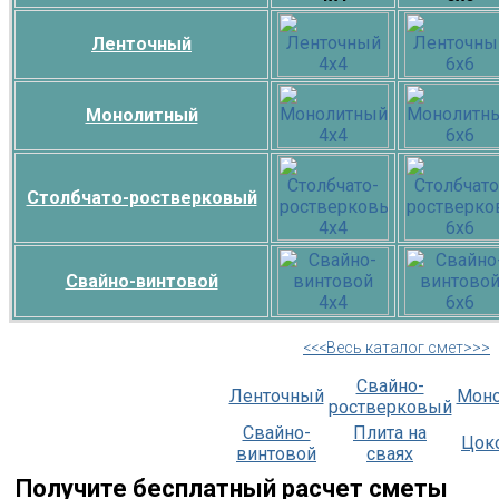
Ленточный
Монолитный
Столбчато-ростверковый
Свайно-винтовой
<<<Весь каталог смет>>>
Свайно-
Ленточный
Мон
ростверковый
Свайно-
Плита на
Цок
винтовой
сваях
Получите бесплатный расчет сметы