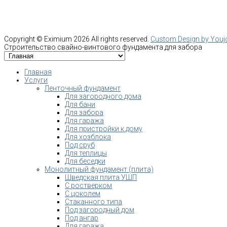
Copyright ©
Eximium
2026 All rights reserved.
Custom Design by You
Строительство свайно-винтового фундамента для забора
Главная
Услуги
Ленточный фундамент
Для загородного дома
Для бани
Для забора
Для гаража
Для пристройки к дому
Для хозблока
Под сруб
Для теплицы
Для беседки
Монолитный фундамент (плита)
Шведская плита УШП
С ростверком
С цоколем
Стаканного типа
Под загородный дом
Под ангар
Для гаража