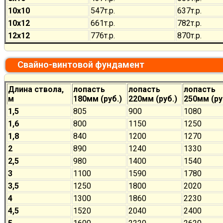
10х10
547
т.р.
637
т.р.
10х12
661
т.р.
782
т.р.
12х12
776
т.р.
870
т.р.
Свайно-винтовой фундамент
Длина ствола,
лопасть
лопасть
лопасть
м
180мм (руб.)
220мм (руб.)
250мм (ру
1,5
805
900
1080
1,6
800
1150
1250
1,8
840
1200
1270
2
890
1240
1330
2,5
980
1400
1540
3
1100
1590
1780
3,5
1250
1800
2020
4
1300
1860
2230
4,5
1520
2040
2400