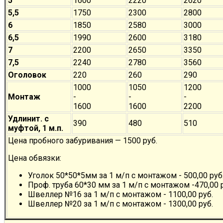
5
1600
2220
2620
5,5
1750
2300
2800
6
1850
2580
3000
6,5
1990
2600
3180
7
2200
2650
3350
7,5
2240
2780
3560
Оголовок
220
260
290
1000
1050
1200
Монтаж
-
-
-
1600
1600
2200
Удлинит. с
390
480
510
муфтой, 1 м.п.
Цена пробного забуривания — 1500 руб.
Цена обвязки:
Уголок 50*50*5мм за 1 м/п с монтажом - 500,00 руб
Проф. труба 60*30 мм за 1 м/п с монтажом -470,00 
Швеллер №16 за 1 м/п с монтажом - 1100,00 руб.
Швеллер №20 за 1 м/п с монтажом - 1300,00 руб.