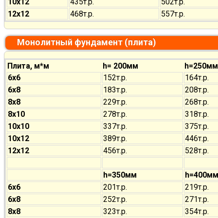
10х12
435т.р.
502т.р.
12х12
468т.р.
557т.р.
Монолитный фундамент (плита)
Плита, м*м
h= 200мм
h=250мм
6х6
152т.р.
164т.р.
6х8
183т.р.
208т.р.
8х8
229т.р.
268т.р.
8х10
278т.р.
318т.р.
10х10
337т.р.
375т.р.
10х12
389т.р.
446т.р.
12х12
456т.р.
528т.р.
h=350мм
h=400м
6х6
201т.р.
219т.р.
6х8
252т.р.
271т.р.
8х8
323т.р.
354т.р.