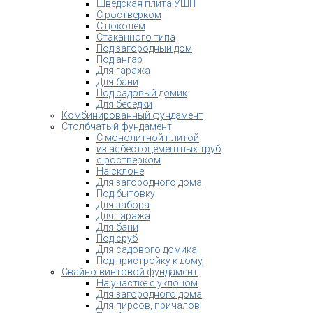
Шведская плита УШП
С ростверком
С цоколем
Стаканного типа
Под загородный дом
Под ангар
Для гаража
Для бани
Под садовый домик
Для беседки
Комбинированный фундамент
Столбчатый фундамент
С монолитной плитой
из асбестоцементных труб
с ростверком
На склоне
Для загородного дома
Под бытовку
Для забора
Для гаража
Для бани
Под сруб
Для садового домика
Под пристройку к дому
Свайно-винтовой фундамент
На участке с уклоном
Для загородного дома
Для пирсов, причалов