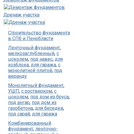
Дренаж участка
Строительство фундамента
в СПб и Ленобласти
Ленточный фундамент
,
мелкозаглубленный
,
с
цоколем
,
под навес
,
для
хозблока
,
для гаража
,
с
монолитной плитой
,
под
веранду
Монолитный фундамент
,
УШП
,
с ростверком
,
с
цоколем
,
под дом из бруса
,
под ангар
,
под дом из
газобетона
,
для беседки
,
под сарай
,
для гаража
Комбинированный
фундамент
,
ленточно-