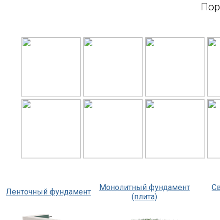
Пор
Монолитный фундамент
С
Ленточный фундамент
(плита)