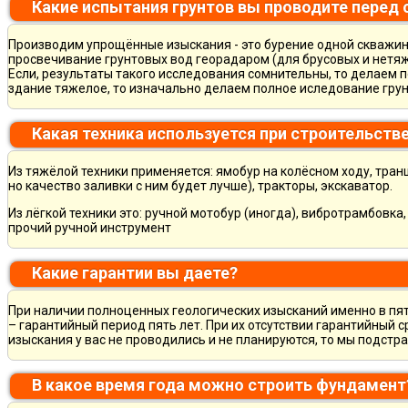
Какие испытания грунтов вы проводите перед
Производим упрощённые изыскания - это бурение одной скважины
просвечивание грунтовых вод георадаром (для брусовых и нетяж
Если, результаты такого исследования сомнительны, то делаем 
здание тяжелое, то изначально делаем полное иследование грун
Какая техника используется при строительств
Из тяжёлой техники применяется: ямобур на колёсном ходу, тран
но качество заливки с ним будет лучше), тракторы, экскаватор.
Из лёгкой техники это: ручной мотобур (иногда), вибротрамбовка
прочий ручной инструмент
Какие гарантии вы даете?
При наличии полноценных геологических изысканий именно в пя
– гарантийный период пять лет. При их отсутствии гарантийный с
изыскания у вас не проводились и не планируются, то мы подст
В какое время года можно строить фундамент