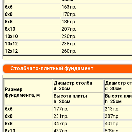
6х6
163т.р.
6х8
170
т.р.
8х8
186
т.р.
8х10
207
т.р.
10х10
220
т.р.
10х12
238
т.р.
12х12
260
т.р.
Столбчато-плитный фундамент
Диаметр столба
Диаметр с
d=30см
d=30см
Размер
фундамента, м
Высота плиты
Высота пл
h=20см
h=25см
6х6
177
т.р.
213
т.р.
6х8
231
т.р.
287
т.р.
8х8
347
т.р.
401
т.р.
8х10
437
т.р.
509
т.р.