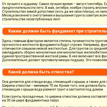
От лучшего к худшему. Самое лучшее время – август/сентябрь. Ещ
предпочтительности лето. В мае, октябре, ноябре строить вполн
Строительство зимой допустимо (есть да же свои плюсы), но зал
Месяца весеннего снеготаяния и высыхания грунта советую всяч
строительстве незаглубленных лент.
Каким должен быть фундамент при строитель
Здесь главным фактором является степень пучинистости грунтов.
прочности и жесткости фундамента будут строже. Например, фу
отличаются слишком низкой жесткостью. Для грунтов со средне
закладывать сборно-монолитные или монолитные железобетон
единой пространственной жесткой рамы. В нее включают все фу
Дополнительно делают противопучинную подушку. Это позволя
Какой должна быть отмостка?
Она делается для отвода воды, стекающей с крыши, а также для
Ширина отмостки – минимум 70 см. Кроме того, она должна быть 
стекающая с крыши вода размоет грунт и застоится под домом.
Если грунты просадочные, то ширина отмостки должна составлят
на 30 см шире фундаментных пазух.