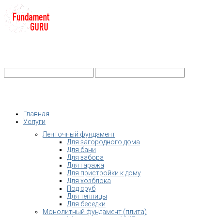
+7-
Строительство фундамента
Санкт-Петербург и Ленобласть
info@fundament-guru.ru
Санкт-Петербург, ул.Ворошилова, 2
Главная
Услуги
Ленточный фундамент
Для загородного дома
Для бани
Для забора
Для гаража
Для пристройки к дому
Для хозблока
Под сруб
Для теплицы
Для беседки
Монолитный фундамент (плита)