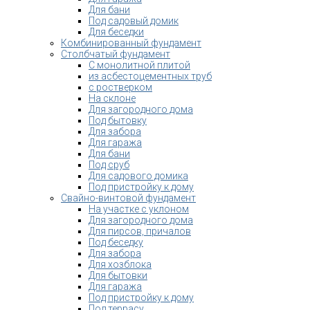
Для бани
Под садовый домик
Для беседки
Комбинированный фундамент
Столбчатый фундамент
С монолитной плитой
из асбестоцементных труб
с ростверком
На склоне
Для загородного дома
Под бытовку
Для забора
Для гаража
Для бани
Под сруб
Для садового домика
Под пристройку к дому
Свайно-винтовой фундамент
На участке с уклоном
Для загородного дома
Для пирсов, причалов
Под беседку
Для забора
Для хозблока
Для бытовки
Для гаража
Под пристройку к дому
Под террасу