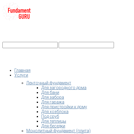
+7-
Строительство фундамента
Санкт-Петербург и Ленобласть
info@fundament-guru.ru
Санкт-Петербург, ул.Ворошилова, 2
Главная
Услуги
Ленточный фундамент
Для загородного дома
Для бани
Для забора
Для гаража
Для пристройки к дому
Для хозблока
Под сруб
Для теплицы
Для беседки
Монолитный фундамент (плита)