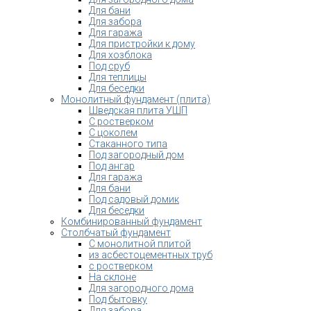
Для бани
Для забора
Для гаража
Для пристройки к дому
Для хозблока
Под сруб
Для теплицы
Для беседки
Монолитный фундамент (плита)
Шведская плита УШП
С ростверком
С цоколем
Стаканного типа
Под загородный дом
Под ангар
Для гаража
Для бани
Под садовый домик
Для беседки
Комбинированный фундамент
Столбчатый фундамент
С монолитной плитой
из асбестоцементных труб
с ростверком
На склоне
Для загородного дома
Под бытовку
Для забора