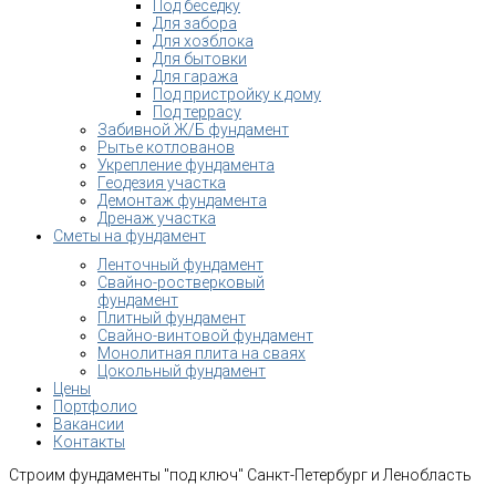
Под беседку
Для забора
Для хозблока
Для бытовки
Для гаража
Под пристройку к дому
Под террасу
Забивной Ж/Б фундамент
Рытье котлованов
Укрепление фундамента
Геодезия участка
Демонтаж фундамента
Дренаж участка
Сметы на фундамент
Ленточный фундамент
Свайно-ростверковый
фундамент
Плитный фундамент
Свайно-винтовой фундамент
Монолитная плита на сваях
Цокольный фундамент
Цены
Портфолио
Вакансии
Контакты
Строим фундаменты "под ключ" Санкт-Петербург и Ленобласть