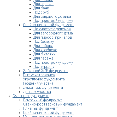
Для гаража
Для бани
Под сруб
Для садового домика
Под пристройку к дому
Свайно-винтовой фундамент
На участке с уклоном
Для загородного дома
Для пирсов, причалов
Под беседку
Для забора
Для хозблока
Для бытовки
Для гаража
Под пристройку к дому
Под террасу
Забивной Ж/Б фундамент
Рытье котлованов
Укрепление фундамента
Геодезия участка
Демонтаж фундамента
Дренаж участка
Сметы на фундамент
Ленточный фундамент
Свайно-ростверковый фундамент
Плитный фундамент
Свайно-винтовой фундамент
Монолитная плита на сваях