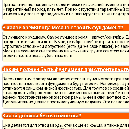
При наличии полноценных геологических изысканий именно в пя
– гарантийный период пять лет. При их отсутствии гарантийный с
изыскания у вас не проводились и не планируются, то мы подст
В какое время года можно строить фундамент?
От лучшего к худшему. Самое лучшее время – август/сентябрь. Ещ
предпочтительности лето. В мае, октябре, ноябре строить вполн
Строительство зимой допустимо (есть да же свои плюсы), но зал
Месяца весеннего снеготаяния и высыхания грунта советую всяч
строительстве незаглубленных лент.
Каким должен быть фундамент при строительств
Здесь главным фактором является степень пучинистости грунтов.
прочности и жесткости фундамента будут строже. Например, фу
отличаются слишком низкой жесткостью. Для грунтов со средне
закладывать сборно-монолитные или монолитные железобетон
единой пространственной жесткой рамы. В нее включают все фу
Дополнительно делают противопучинную подушку. Это позволя
Какой должна быть отмостка?
Она делается для отвода воды, стекающей с крыши, а также для