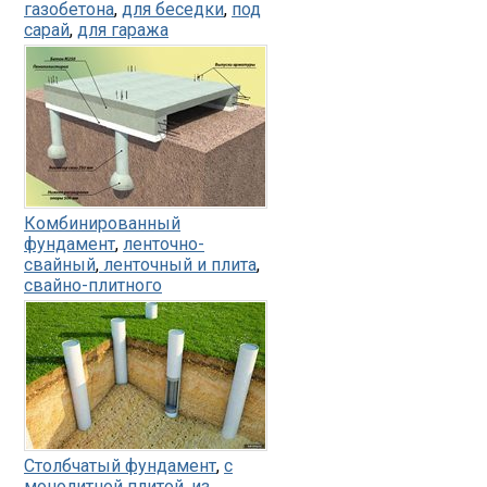
газобетона
,
для беседки
,
под
сарай
,
для гаража
Комбинированный
фундамент
,
ленточно-
свайный
,
ленточный и плита
,
свайно-плитного
Столбчатый фундамент
,
с
монолитной плитой
,
из