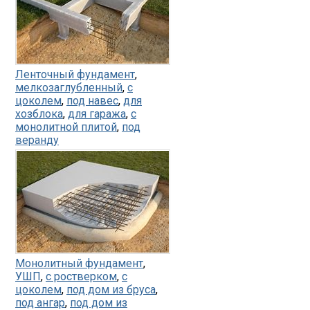
Ленточный фундамент
,
мелкозаглубленный
,
с
цоколем
,
под навес
,
для
хозблока
,
для гаража
,
с
монолитной плитой
,
под
веранду
Монолитный фундамент
,
УШП
,
с ростверком
,
с
цоколем
,
под дом из бруса
,
под ангар
,
под дом из