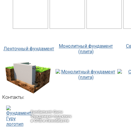
Монолитный фундамент
С
Ленточный фундамент
(плита)
Контакты:
Fundament-Guru
Фундамент под ключ
в СПБ и Ленобласти