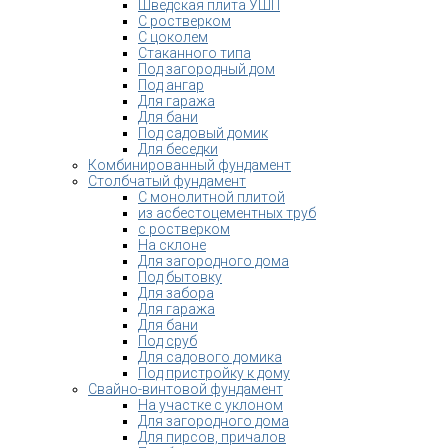
Шведская плита УШП
С ростверком
С цоколем
Стаканного типа
Под загородный дом
Под ангар
Для гаража
Для бани
Под садовый домик
Для беседки
Комбинированный фундамент
Столбчатый фундамент
С монолитной плитой
из асбестоцементных труб
с ростверком
На склоне
Для загородного дома
Под бытовку
Для забора
Для гаража
Для бани
Под сруб
Для садового домика
Под пристройку к дому
Свайно-винтовой фундамент
На участке с уклоном
Для загородного дома
Для пирсов, причалов