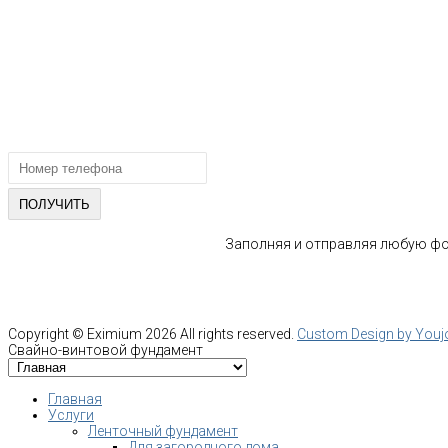
тел.: +7-964-339-68-44
193318, г. Санкт-Петербург
ул.Ворошилова, 2
Email: info@fundament-guru.ru
ПОЛУЧИТЕ БЕСПЛАТНУЮ КОНС
СПЕЦИАЛИСТА
Заполняя и отправляя любую фор
Copyright ©
Eximium
2026 All rights reserved.
Custom Design by You
Свайно-винтовой фундамент
Главная
Услуги
Ленточный фундамент
Для загородного дома