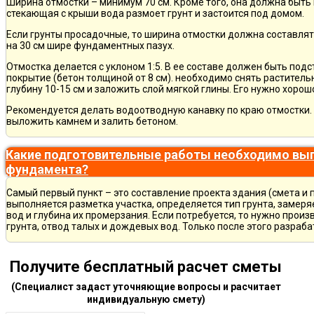
Ширина отмостки – минимум 70 см. Кроме того, она должна быть 
стекающая с крыши вода размоет грунт и застоится под домом.
Если грунты просадочные, то ширина отмостки должна составлят
на 30 см шире фундаментных пазух.
Отмостка делается с уклоном 1:5. В ее составе должен быть по
покрытие (бетон толщиной от 8 см). необходимо снять раститель
глубину 10-15 см и заложить слой мягкой глины. Его нужно хорош
Рекомендуется делать водоотводную канавку по краю отмостки. 
выложить камнем и залить бетоном.
Какие подготовительные работы необходимо вып
фундамента?
Самый первый пункт – это составление проекта здания (смета и 
выполняется разметка участка, определяется тип грунта, замер
вод и глубина их промерзания. Если потребуется, то нужно произ
грунта, отвод талых и дождевых вод. Только после этого разра
Получите бесплатный расчет сметы
(Специалист задаст уточняющие вопросы и расчитает
индивидуальную смету)