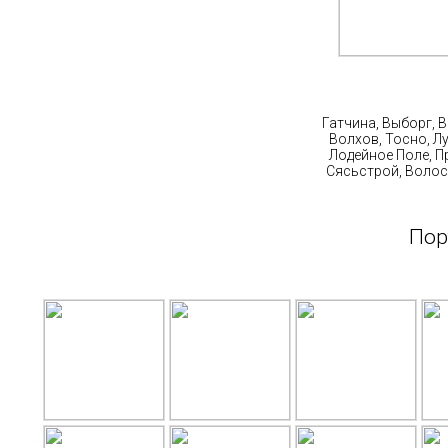
Ст
Гатчина, Выборг, 
Волхов, Тосно, Л
Лодейное Поле, П
Сясьстрой, Волос
Пор