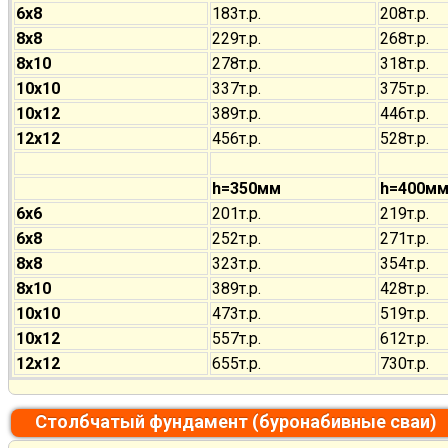
6х8
183т.р.
208т.р.
8х8
229т.р.
268т.р.
8х10
278т.р.
318т.р.
10х10
337т.р.
375т.р.
10х12
389т.р.
446т.р.
12х12
456т.р.
528т.р.
h=350мм
h=400м
6х6
201т.р.
219т.р.
6х8
252т.р.
271т.р.
8х8
323т.р.
354т.р.
8х10
389т.р.
428т.р.
10х10
473т.р.
519т.р.
10х12
557т.р.
612т.р.
12х12
655т.р.
730т.р.
Столбчатый фундамент (буронабивные сваи)