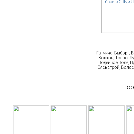
Ст
Гатчина, Выборг, 
Волхов, Тосно, Л
Лодейное Поле, П
Сясьстрой, Волос
Пор