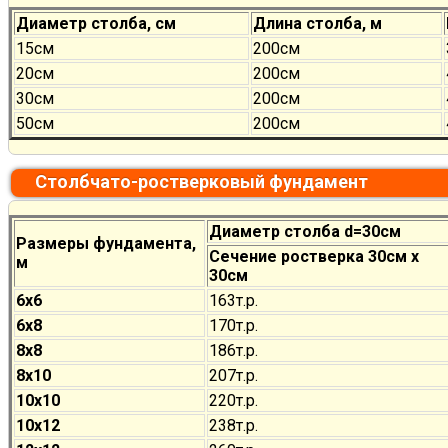
Диаметр столба, см
Длина столба, м
15см
200см
20см
200см
30см
200см
50см
200см
Столбчато-ростверковый фундамент
Диаметр столба d=30см
Размеры фундамента,
Сечение ростверка 30см х
м
30см
6х6
163т.р.
6х8
170
т.р.
8х8
186
т.р.
8х10
207
т.р.
10х10
220
т.р.
10х12
238
т.р.