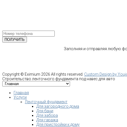
ул.Ворошилова, 2
Email: info@fundament-guru.ru
ПОЛУЧИТЕ БЕСПЛАТНУЮ КОНС
СПЕЦИАЛИСТА
Заполняя и отправляя любую фор
Copyright ©
Eximium
2026 All rights reserved.
Custom Design by You
Строительство ленточного фундамента под навес для авто
Главная
Услуги
Ленточный фундамент
Для загородного дома
Для бани
Для забора
Для гаража
Для пристройки к дому