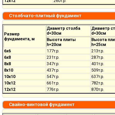
12х12
260
т.р.
Столбчато-плитный фундамент
Диаметр столба
Диаметр с
d=30см
d=30см
Размер
фундамента, м
Высота плиты
Высота пл
h=20см
h=25см
6х6
177
т.р.
213
т.р.
6х8
231
т.р.
287
т.р.
8х8
347
т.р.
401
т.р.
8х10
437
т.р.
509
т.р.
10х10
547
т.р.
637
т.р.
10х12
661
т.р.
782
т.р.
12х12
776
т.р.
870
т.р.
Свайно-винтовой фундамент