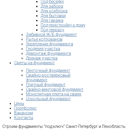
Под беседку
Для забора
Для хозблока
Для бытовки
Для гаража
Под пристройку к дому
Под террасу
Забивной Ж/Б фундамент
Рытье котлованов
Укрепление фундамента
Геодезия участка
Демонтаж фундамента
Дренаж участка
Сметы на фундамент
Ленточный фундамент
Свайно-ростверковый
фундамент
Плитный фундамент
Свайно-винтовой фундамент
Монолитная плита на сваях
Цокольный фундамент
Цены
Портфолио
Вакансии
Контакты
Строим фундаменты "под ключ" Санкт-Петербург и Ленобласть