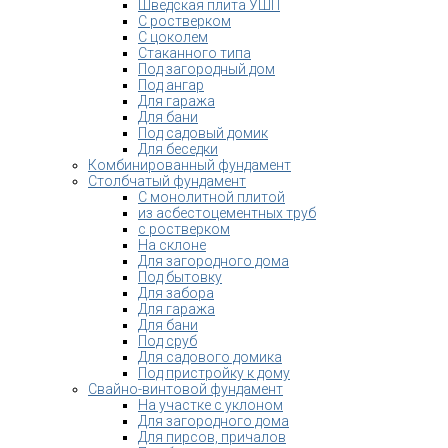
Шведская плита УШП
С ростверком
С цоколем
Стаканного типа
Под загородный дом
Под ангар
Для гаража
Для бани
Под садовый домик
Для беседки
Комбинированный фундамент
Столбчатый фундамент
С монолитной плитой
из асбестоцементных труб
с ростверком
На склоне
Для загородного дома
Под бытовку
Для забора
Для гаража
Для бани
Под сруб
Для садового домика
Под пристройку к дому
Свайно-винтовой фундамент
На участке с уклоном
Для загородного дома
Для пирсов, причалов