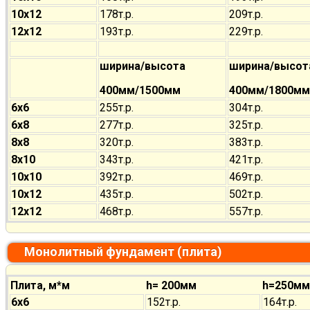
10х12
178т.р.
209т.р.
12х12
193т.р.
229т.р.
ширина/высота
ширина/высот
400мм/1500мм
400мм/1800мм
6х6
255т.р.
304т.р.
6х8
277т.р.
325т.р.
8х8
320т.р.
383т.р.
8х10
343т.р.
421т.р.
10х10
392т.р.
469т.р.
10х12
435т.р.
502т.р.
12х12
468т.р.
557т.р.
Монолитный фундамент (плита)
Плита, м*м
h= 200мм
h=250мм
6х6
152т.р.
164т.р.