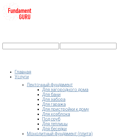
+7-
Строительство фундамента
Санкт-Петербург и Ленобласть
info@fundament-guru.ru
Санкт-Петербург, ул.Ворошилова, 2
Главная
Услуги
Ленточный фундамент
Для загородного дома
Для бани
Для забора
Для гаража
Для пристройки к дому
Для хозблока
Под сруб
Для теплицы
Для беседки
Монолитный фундамент (плита)