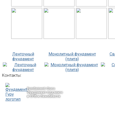
Ленточный
Монолитный фундамент
Св
фундамент
(плита)
Контакты:
Fundament-Guru
Фундамент под ключ
в СПБ и Ленобласти
тел.: +7-964-339-68-44
193318, г. Санкт-Петербург