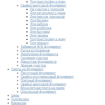
Под пристройку к дому
Свайно-винтовой фундамент
На участке с уклоном
Для загородного дома
Для пирсов, причалов
Под беседку
Для забора
Для хозблока
Для бытовки
Для гаража
Под пристройку к дому
Под террасу
Забивной Ж/Б фундамент
Рытье котлованов
Укрепление фундамента
Геодезия участка
Демонтаж фундамента
Дренаж участка
Сметы на фундамент
Ленточный фундамент
Свайно-ростверковый фундамент
Плитный фундамент
Свайно-винтовой фундамент
Монолитная плита на сваях
Цокольный фундамент
Цены
Портфолио
Вакансии