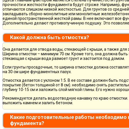
Здесь главным фактором является степень пучинистости грунтов.
прочности и жесткости фундамента будут строже. Например, фу
отличаются слишком низкой жесткостью. Для грунтов со средне
закладывать сборно-монолитные или монолитные железобетон
единой пространственной жесткой рамы. В нее включают все фу
Дополнительно делают противопучинную подушку. Это позволя
Какой должна быть отмостка?
Она делается для отвода воды, стекающей с крыши, а также для
Ширина отмостки – минимум 70 см. Кроме того, она должна быть 
стекающая с крыши вода размоет грунт и застоится под домом.
Если грунты просадочные, то ширина отмостки должна составлят
на 30 см шире фундаментных пазух.
Отмостка делается с уклоном 1:5. В ее составе должен быть по
покрытие (бетон толщиной от 8 см). необходимо снять раститель
глубину 10-15 см и заложить слой мягкой глины. Его нужно хорош
Рекомендуется делать водоотводную канавку по краю отмостки. 
выложить камнем и залить бетоном.
Какие подготовительные работы необходимо 
фундамента?