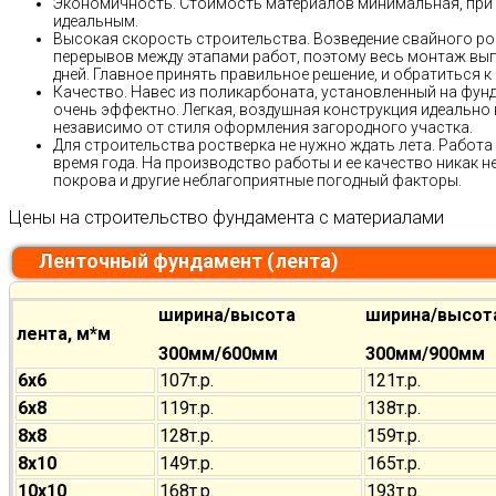
Экономичность. Стоимость материалов минимальная, при 
идеальным.
Высокая скорость строительства. Возведение свайного ро
перерывов между этапами работ, поэтому весь монтаж выпо
дней. Главное принять правильное решение, и обратиться 
Качество. Навес из поликарбоната, установленный на фунд
очень эффектно. Легкая, воздушная конструкция идеально 
независимо от стиля оформления загородного участка.
Для строительства ростверка не нужно ждать лета. Работ
время года. На производство работы и ее качество никак 
покрова и другие неблагоприятные погодный факторы.
Цены на строительство фундамента с материалами
Ленточный фундамент (лента)
ширина/высота
ширина/высот
лента, м*м
300мм/600мм
300мм/900мм
6х6
107т.р.
121т.р.
6х8
119т.р.
138т.р.
8х8
128т.р.
159т.р.
8х10
149т.р.
165т.р.
10х10
168т.р.
193т.р.