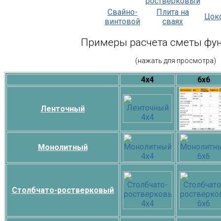
ростверковый
Свайно-
Плита на
Цок
винтовой
сваях
Примеры расчета сметы фу
(нажать для просмотра)
4х4
6х6
Ленточный
Монолитный
Столбчато-ростверковый