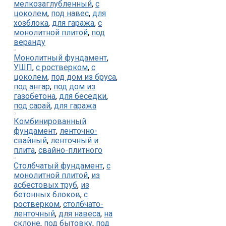
мелкозаглубленный
,
с
цоколем
,
под навес
,
для
хозблока
,
для гаража
,
с
монолитной плитой
,
под
веранду
Монолитный фундамент
,
УШП
,
с ростверком
,
с
цоколем
,
под дом из бруса
,
под ангар
,
под дом из
газобетона
,
для беседки
,
под сарай
,
для гаража
Комбинированный
фундамент
,
ленточно-
свайный
,
ленточный и
плита
,
свайно-плитного
Столбчатый фундамент
,
с
монолитной плитой
,
из
асбестовых труб
,
из
бетонных блоков
,
с
ростверком
,
столбчато-
ленточный
,
для навеса
,
на
склоне
,
под бытовку
,
под