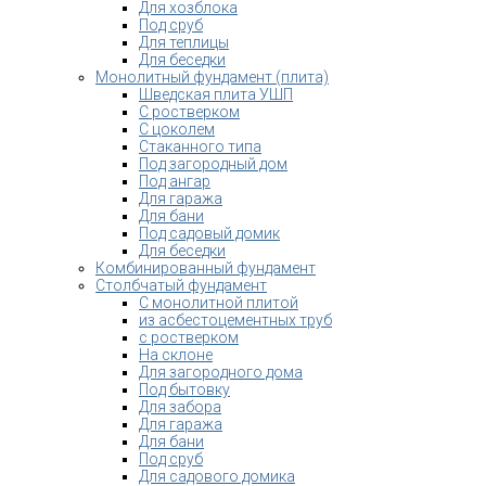
Для хозблока
Под сруб
Для теплицы
Для беседки
Монолитный фундамент (плита)
Шведская плита УШП
С ростверком
С цоколем
Стаканного типа
Под загородный дом
Под ангар
Для гаража
Для бани
Под садовый домик
Для беседки
Комбинированный фундамент
Столбчатый фундамент
С монолитной плитой
из асбестоцементных труб
с ростверком
На склоне
Для загородного дома
Под бытовку
Для забора
Для гаража
Для бани
Под сруб
Для садового домика