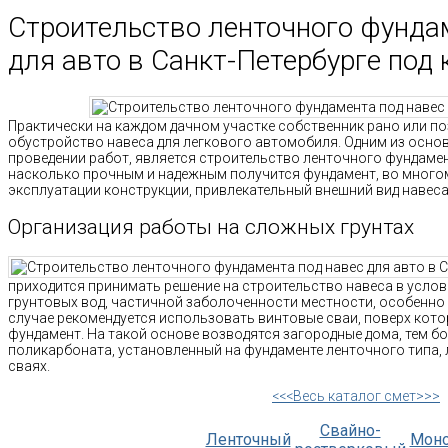
Строительство ленточного фунда
для авто в Санкт-Петербурге под
Практически на каждом дачном участке собственник рано или по
обустройство навеса для легкового автомобиля. Одним из осно
проведении работ, является строительство ленточного фундамент
насколько прочным и надежным получится фундамент, во много
эксплуатации конструкции, привлекательный внешний вид навеса
Организация работы на сложных грунтах
приходится принимать решение на строительство навеса в усло
грунтовых вод, частичной заболоченности местности, особенно 
случае рекомендуется использовать винтовые сваи, поверх кото
фундамент. На такой основе возводятся загородные дома, тем бол
поликарбоната, установленный на фундаменте ленточного типа,
сваях.
<<<Весь каталог смет>>>
Свайно-
Ленточный
Мон