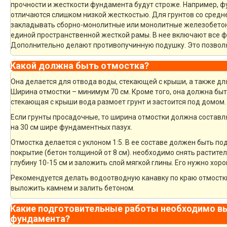
прочности и жесткости фундамента будут строже. Например, 
отличаются слишком низкой жесткостью. Для грунтов со средн
закладывать сборно-монолитные или монолитные железобето
единой пространственной жесткой рамы. В нее включают все 
Дополнительно делают противопучинную подушку. Это позвол
Какой должна быть отмостка?
Она делается для отвода воды, стекающей с крыши, а также дл
Ширина отмостки – минимум 70 см. Кроме того, она должна быт
стекающая с крыши вода размоет грунт и застоится под домом.
Если грунты просадочные, то ширина отмостки должна составля
на 30 см шире фундаментных пазух.
Отмостка делается с уклоном 1:5. В ее составе должен быть 
покрытие (бетон толщиной от 8 см). необходимо снять растите
глубину 10-15 см и заложить слой мягкой глины. Его нужно хор
Рекомендуется делать водоотводную канавку по краю отмостки
выложить камнем и залить бетоном.
Какие подготовительные работы необходимо вы
фундамента?