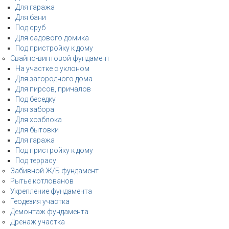
Для гаража
Для бани
Под сруб
Для садового домика
Под пристройку к дому
Свайно-винтовой фундамент
На участке с уклоном
Для загородного дома
Для пирсов, причалов
Под беседку
Для забора
Для хозблока
Для бытовки
Для гаража
Под пристройку к дому
Под террасу
Забивной Ж/Б фундамент
Рытье котлованов
Укрепление фундамента
Геодезия участка
Демонтаж фундамента
Дренаж участка