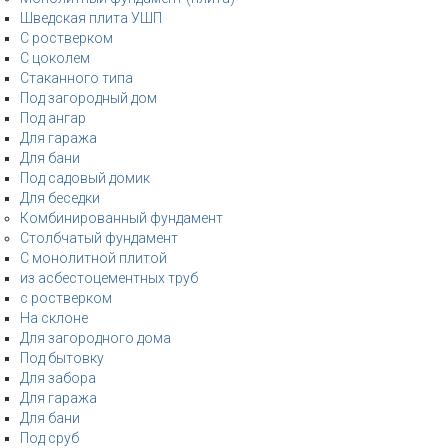
Шведская плита УШП
С ростверком
С цоколем
Стаканного типа
Под загородный дом
Под ангар
Для гаража
Для бани
Под садовый домик
Для беседки
Комбинированный фундамент
Столбчатый фундамент
С монолитной плитой
из асбестоцементных труб
с ростверком
На склоне
Для загородного дома
Под бытовку
Для забора
Для гаража
Для бани
Под сруб