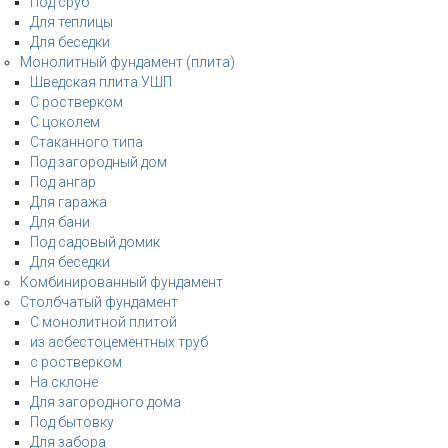
Под сруб
Для теплицы
Для беседки
Монолитный фундамент (плита)
Шведская плита УШП
С ростверком
С цоколем
Стаканного типа
Под загородный дом
Под ангар
Для гаража
Для бани
Под садовый домик
Для беседки
Комбинированный фундамент
Столбчатый фундамент
С монолитной плитой
из асбестоцементных труб
с ростверком
На склоне
Для загородного дома
Под бытовку
Для забора