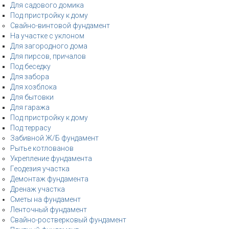
Для садового домика
Под пристройку к дому
Свайно-винтовой фундамент
На участке с уклоном
Для загородного дома
Для пирсов, причалов
Под беседку
Для забора
Для хозблока
Для бытовки
Для гаража
Под пристройку к дому
Под террасу
Забивной Ж/Б фундамент
Рытье котлованов
Укрепление фундамента
Геодезия участка
Демонтаж фундамента
Дренаж участка
Сметы на фундамент
Ленточный фундамент
Свайно-ростверковый фундамент