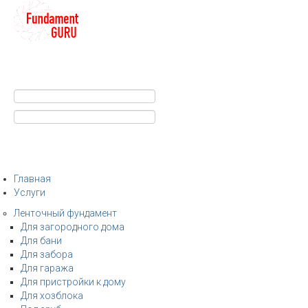
+7
Строительство фундамента
Санкт-Петербург и Ленобласть
info@fundament-guru.ru
Санкт-Петербург, ул.Ворошилова, 2
Главная
Услуги
Ленточный фундамент
Для загородного дома
Для бани
Для забора
Для гаража
Для пристройки к дому
Для хозблока