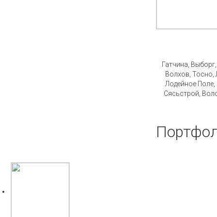
Стро
Гатчина, Выборг
Волхов, Тосно, 
Лодейное Поле,
Сясьстрой, Воло
Портфол