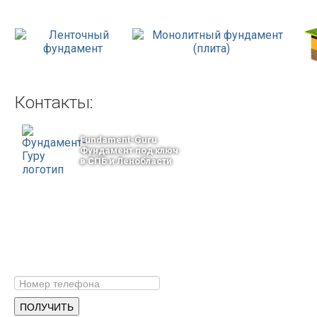
Контакты:
Fundament-Guru
Фундамент под ключ
в СПБ и Ленобласти
тел.: +7-964-339-68-44
193318, г. Санкт-Петербург
ул.Ворошилова, 2
Email: info@fundament-guru.ru
ПОЛУЧИТЕ БЕСПЛАТНУЮ КОНС
СПЕЦИАЛИСТА