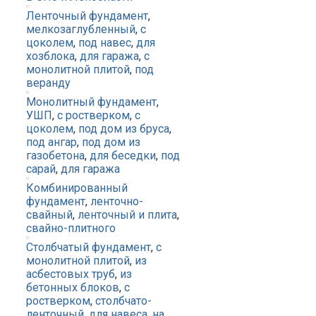
Ленточный фундамент
,
мелкозаглубленный
,
с
цоколем
,
под навес
,
для
хозблока
,
для гаража
,
с
монолитной плитой
,
под
веранду
Монолитный фундамент
,
УШП
,
с ростверком
,
с
цоколем
,
под дом из бруса
,
под ангар
,
под дом из
газобетона
,
для беседки
,
под
сарай
,
для гаража
Комбинированный
фундамент
,
ленточно-
свайный
,
ленточный и плита
,
свайно-плитного
Столбчатый фундамент
,
с
монолитной плитой
,
из
асбестовых труб
,
из
бетонных блоков
,
с
ростверком
,
столбчато-
ленточный
,
для навеса
,
на