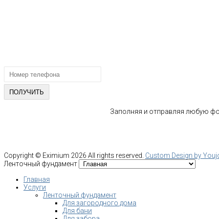
193318, г. Санкт-Петербург
ул.Ворошилова, 2
Email: info@fundament-guru.ru
ПОЛУЧИТЕ БЕСПЛАТНУЮ КОНС
СПЕЦИАЛИСТА
Заполняя и отправляя любую фор
Copyright ©
Eximium
2026 All rights reserved.
Custom Design by You
Ленточный фундамент
Главная
Услуги
Ленточный фундамент
Для загородного дома
Для бани
Для забора