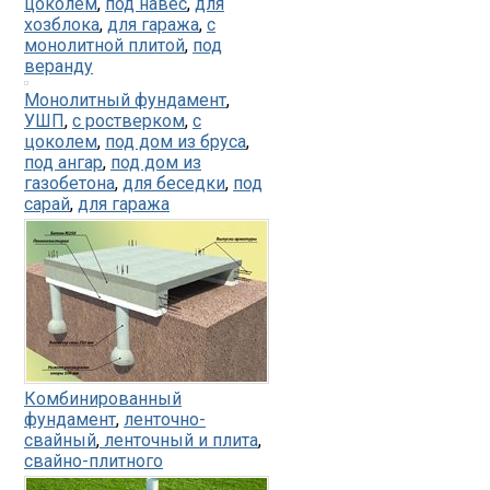
цоколем
,
под навес
,
для
хозблока
,
для гаража
,
с
монолитной плитой
,
под
веранду
Монолитный фундамент
,
УШП
,
с ростверком
,
с
цоколем
,
под дом из бруса
,
под ангар
,
под дом из
газобетона
,
для беседки
,
под
сарай
,
для гаража
Комбинированный
фундамент
,
ленточно-
свайный
,
ленточный и плита
,
свайно-плитного