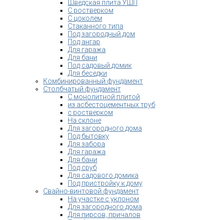
Шведская плита УШП
С ростверком
С цоколем
Стаканного типа
Под загородный дом
Под ангар
Для гаража
Для бани
Под садовый домик
Для беседки
Комбинированный фундамент
Столбчатый фундамент
С монолитной плитой
из асбестоцементных труб
с ростверком
На склоне
Для загородного дома
Под бытовку
Для забора
Для гаража
Для бани
Под сруб
Для садового домика
Под пристройку к дому
Свайно-винтовой фундамент
На участке с уклоном
Для загородного дома
Для пирсов, причалов