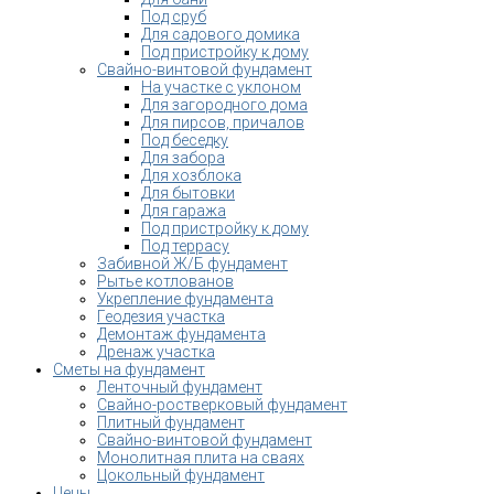
Под сруб
Для садового домика
Под пристройку к дому
Свайно-винтовой фундамент
На участке с уклоном
Для загородного дома
Для пирсов, причалов
Под беседку
Для забора
Для хозблока
Для бытовки
Для гаража
Под пристройку к дому
Под террасу
Забивной Ж/Б фундамент
Рытье котлованов
Укрепление фундамента
Геодезия участка
Демонтаж фундамента
Дренаж участка
Сметы на фундамент
Ленточный фундамент
Свайно-ростверковый фундамент
Плитный фундамент
Свайно-винтовой фундамент
Монолитная плита на сваях
Цокольный фундамент
Цены