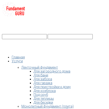
+7-
Строительство фундамента
Санкт-Петербург и Ленобласть
info@fundament-guru.ru
Санкт-Петербург, ул.Ворошилова, 2
Главная
Услуги
Ленточный фундамент
Для загородного дома
Для бани
Для забора
Для гаража
Для пристройки к дому
Для хозблока
Под сруб
Для теплицы
Для беседки
Монолитный фундамент (плита)