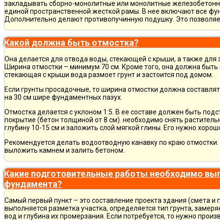
закладывать сборно-монолитные или монолитные железобетон
единой пространственной жесткой рамы. В нее включают все фу
Дополнительно делают противопучинную подушку. Это позволя
Какой должна быть отмостка?
Она делается для отвода воды, стекающей с крыши, а также для
Ширина отмостки – минимум 70 см. Кроме того, она должна быть 
стекающая с крыши вода размоет грунт и застоится под домом.
Если грунты просадочные, то ширина отмостки должна составлят
на 30 см шире фундаментных пазух.
Отмостка делается с уклоном 1:5. В ее составе должен быть по
покрытие (бетон толщиной от 8 см). необходимо снять раститель
глубину 10-15 см и заложить слой мягкой глины. Его нужно хорош
Рекомендуется делать водоотводную канавку по краю отмостки. 
выложить камнем и залить бетоном.
Какие подготовительные работы необходимо вып
фундамента?
Самый первый пункт – это составление проекта здания (смета и 
выполняется разметка участка, определяется тип грунта, замер
вод и глубина их промерзания. Если потребуется, то нужно произ