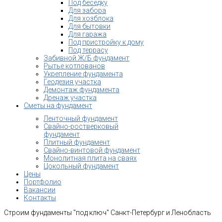
Под беседку
Для забора
Для хозблока
Для бытовки
Для гаража
Под пристройку к дому
Под террасу
Забивной Ж/Б фундамент
Рытье котлованов
Укрепление фундамента
Геодезия участка
Демонтаж фундамента
Дренаж участка
Сметы на фундамент
Ленточный фундамент
Свайно-ростверковый
фундамент
Плитный фундамент
Свайно-винтовой фундамент
Монолитная плита на сваях
Цокольный фундамент
Цены
Портфолио
Вакансии
Контакты
Строим фундаменты "под ключ" Санкт-Петербург и Ленобласть