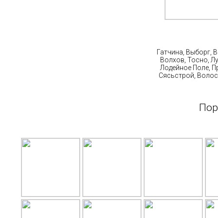
Ст
Гатчина, Выборг, 
Волхов, Тосно, Л
Лодейное Поле, П
Сясьстрой, Волос
Пор