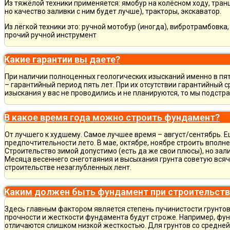
Из тяжёлой техники применяется: ямобур на колёсном ходу, тран
но качество заливки с ним будет лучше), тракторы, экскаватор.
Из лёгкой техники это: ручной мотобур (иногда), вибротрамбовка
прочий ручной инструмент
Какие гарантии вы даете?
При наличии полноценных геологических изысканий именно в пя
– гарантийный период пять лет. При их отсутствии гарантийный с
изыскания у вас не проводились и не планируются, то мы подст
В какое время года можно строить фундамент?
От лучшего к худшему. Самое лучшее время – август/сентябрь. Ещ
предпочтительности лето. В мае, октябре, ноябре строить вполн
Строительство зимой допустимо (есть да же свои плюсы), но зал
Месяца весеннего снеготаяния и высыхания грунта советую всяч
строительстве незаглубленных лент.
Каким должен быть фундамент при строительств
Здесь главным фактором является степень пучинистости грунтов.
прочности и жесткости фундамента будут строже. Например, фу
отличаются слишком низкой жесткостью. Для грунтов со средне