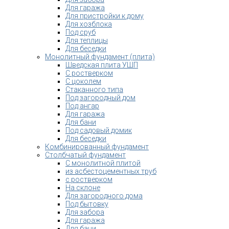
Для гаража
Для пристройки к дому
Для хозблока
Под сруб
Для теплицы
Для беседки
Монолитный фундамент (плита)
Шведская плита УШП
С ростверком
С цоколем
Стаканного типа
Под загородный дом
Под ангар
Для гаража
Для бани
Под садовый домик
Для беседки
Комбинированный фундамент
Столбчатый фундамент
С монолитной плитой
из асбестоцементных труб
с ростверком
На склоне
Для загородного дома
Под бытовку
Для забора
Для гаража
Для бани