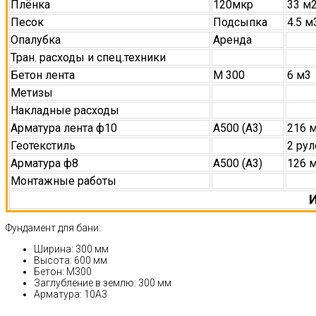
Плёнка
120мкр
33 м
Песок
Подсыпка
4.5 м
Опалубка
Аренда
Тран. расходы и спец.техники
Бетон лента
М 300
6 м3
Метизы
Накладные расходы
Арматура лента ф10
А500 (А3)
216 
Геотекстиль
2 рул
Арматура ф8
А500 (А3)
126 
Монтажные работы
И
Фундамент для бани:
Ширина: 300 мм
Высота: 600 мм
Бетон: М300
Заглубление в землю: 300 мм
Арматура: 10А3