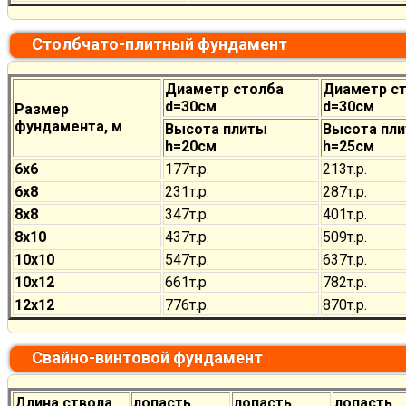
Столбчато-плитный фундамент
Диаметр столба
Диаметр с
d=30см
d=30см
Размер
фундамента, м
Высота плиты
Высота пл
h=20см
h=25см
6х6
177
т.р.
213
т.р.
6х8
231
т.р.
287
т.р.
8х8
347
т.р.
401
т.р.
8х10
437
т.р.
509
т.р.
10х10
547
т.р.
637
т.р.
10х12
661
т.р.
782
т.р.
12х12
776
т.р.
870
т.р.
Свайно-винтовой фундамент
Длина ствола,
лопасть
лопасть
лопасть