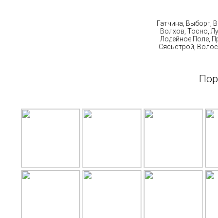
Ст
Гатчина, Выборг, 
Волхов, Тосно, Л
Лодейное Поле, П
Сясьстрой, Волос
Пор