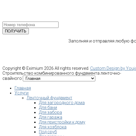
ПОЛУЧИТЕ БЕСПЛАТНУЮ КОНС
СПЕЦИАЛИСТА
Заполняя и отправляя любую фор
Copyright ©
Eximium
2026 All rights reserved.
Custom Design by You
Строительство комбинированного фундамента ленточно-
свайного
Главная
Услуги
Ленточный фундамент
Для загородного дома
Для бани
Для забора
Для гаража
Для пристройки к дому
Для хозблока
Под сруб