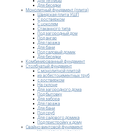
Для теплицы
Для беседки
Монолитный фундамент (плита)
Шведская плита УШП
С ростверком
С цоколем
Стаканного типа
Под загородный дом
Под ангар
Для гаража
Для бани
Под садовый домик
Для беседки
Комбинированный фундамент
Столбчатый фундамент
С монолитной плитой
из асбестоцементных труб
с ростверком
На склоне
Для загородного дома
Под бытовку
Для забора
Для гаража
Для бани
Под сруб
Для садового домика
Под пристройку к дому
Свайно-винтовой фундамент