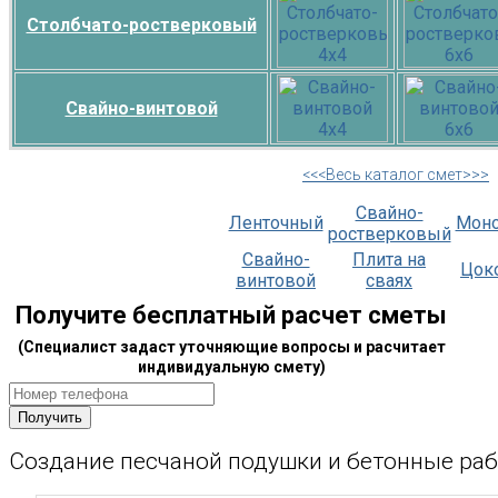
Столбчато-ростверковый
Свайно-винтовой
<<<Весь каталог смет>>>
Свайно-
Ленточный
Мон
ростверковый
Свайно-
Плита на
Цок
винтовой
сваях
Получите бесплатный расчет сметы
(Специалист задаст уточняющие вопросы и расчитает
индивидуальную смету)
Создание песчаной подушки и бетонные ра