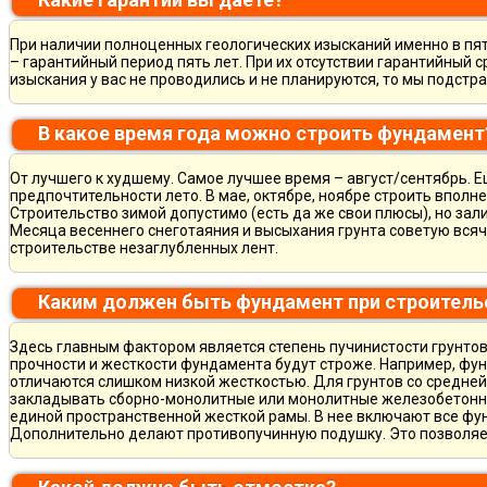
При наличии полноценных геологических изысканий именно в пя
– гарантийный период пять лет. При их отсутствии гарантийный с
изыскания у вас не проводились и не планируются, то мы подст
В какое время года можно строить фундамент
От лучшего к худшему. Самое лучшее время – август/сентябрь. Ещ
предпочтительности лето. В мае, октябре, ноябре строить вполн
Строительство зимой допустимо (есть да же свои плюсы), но зал
Месяца весеннего снеготаяния и высыхания грунта советую всяч
строительстве незаглубленных лент.
Каким должен быть фундамент при строитель
Здесь главным фактором является степень пучинистости грунтов.
прочности и жесткости фундамента будут строже. Например, фу
отличаются слишком низкой жесткостью. Для грунтов со средне
закладывать сборно-монолитные или монолитные железобетон
единой пространственной жесткой рамы. В нее включают все фу
Дополнительно делают противопучинную подушку. Это позволя