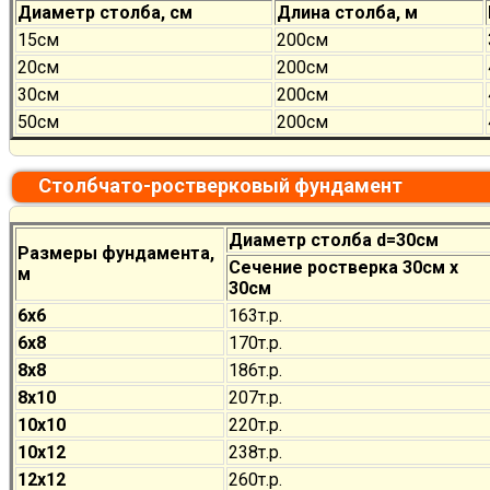
Диаметр столба, см
Длина столба, м
15см
200см
20см
200см
30см
200см
50см
200см
Столбчато-ростверковый фундамент
Диаметр столба d=30см
Размеры фундамента,
Сечение ростверка 30см х
м
30см
6х6
163т.р.
6х8
170
т.р.
8х8
186
т.р.
8х10
207
т.р.
10х10
220
т.р.
10х12
238
т.р.
12х12
260
т.р.