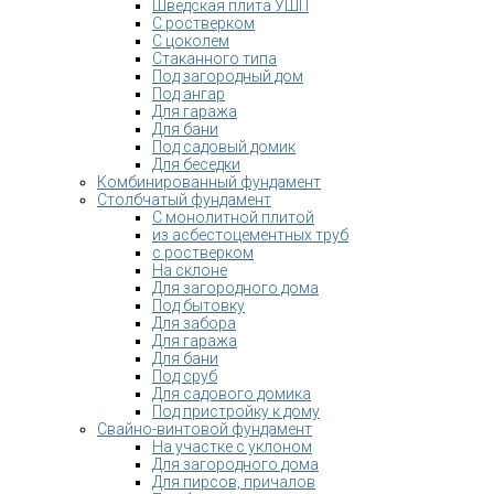
Шведская плита УШП
С ростверком
С цоколем
Стаканного типа
Под загородный дом
Под ангар
Для гаража
Для бани
Под садовый домик
Для беседки
Комбинированный фундамент
Столбчатый фундамент
С монолитной плитой
из асбестоцементных труб
с ростверком
На склоне
Для загородного дома
Под бытовку
Для забора
Для гаража
Для бани
Под сруб
Для садового домика
Под пристройку к дому
Свайно-винтовой фундамент
На участке с уклоном
Для загородного дома
Для пирсов, причалов