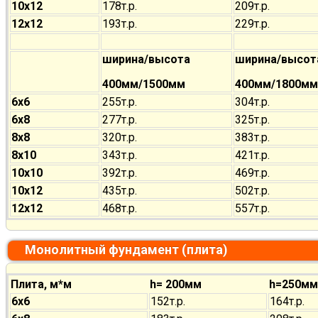
10х12
178т.р.
209т.р.
12х12
193т.р.
229т.р.
ширина/высота
ширина/высот
400мм/1500мм
400мм/1800мм
6х6
255т.р.
304т.р.
6х8
277т.р.
325т.р.
8х8
320т.р.
383т.р.
8х10
343т.р.
421т.р.
10х10
392т.р.
469т.р.
10х12
435т.р.
502т.р.
12х12
468т.р.
557т.р.
Монолитный фундамент (плита)
Плита, м*м
h= 200мм
h=250мм
6х6
152т.р.
164т.р.