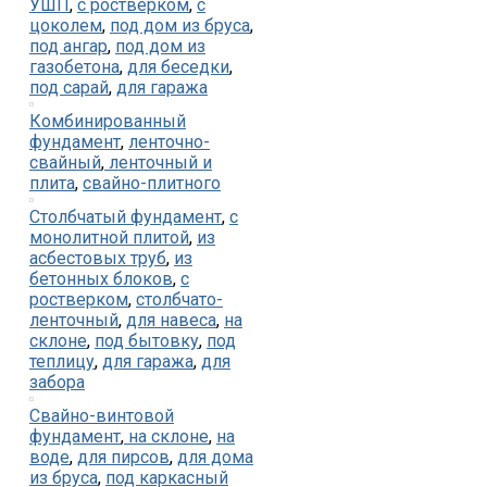
УШП
,
с ростверком
,
с
цоколем
,
под дом из бруса
,
под ангар
,
под дом из
газобетона
,
для беседки
,
под сарай
,
для гаража
Комбинированный
фундамент
,
ленточно-
свайный
,
ленточный и
плита
,
свайно-плитного
Столбчатый фундамент
,
с
монолитной плитой
,
из
асбестовых труб
,
из
бетонных блоков
,
с
ростверком
,
столбчато-
ленточный
,
для навеса
,
на
склоне
,
под бытовку
,
под
теплицу
,
для гаража
,
для
забора
Свайно-винтовой
фундамент
,
на склоне
,
на
воде
,
для пирсов
,
для дома
из бруса
,
под каркасный