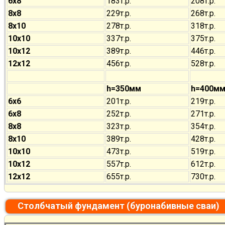
6х8
183т.р.
208т.р.
8х8
229т.р.
268т.р.
8х10
278т.р.
318т.р.
10х10
337т.р.
375т.р.
10х12
389т.р.
446т.р.
12х12
456т.р.
528т.р.
h=350мм
h=400м
6х6
201т.р.
219т.р.
6х8
252т.р.
271т.р.
8х8
323т.р.
354т.р.
8х10
389т.р.
428т.р.
10х10
473т.р.
519т.р.
10х12
557т.р.
612т.р.
12х12
655т.р.
730т.р.
Столбчатый фундамент (буронабивные сваи)