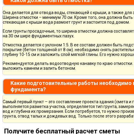
Какой должна быть отмостка?
Она делается для отвода воды, стекающей с крыши, а также для
Ширина отмостки – минимум 70 см. Кроме того, она должна быть 
стекающая с крыши вода размоет грунт и застоится под домом.
Если грунты просадочные, то ширина отмостки должна составлят
на 30 см шире фундаментных пазух.
Отмостка делается с уклоном 1:5. В ее составе должен быть по
покрытие (бетон толщиной от 8 см). необходимо снять раститель
глубину 10-15 см и заложить слой мягкой глины. Его нужно хорош
Рекомендуется делать водоотводную канавку по краю отмостки. 
выложить камнем и залить бетоном.
Какие подготовительные работы необходимо 
фундамента?
Самый первый пункт – это составление проекта здания (смета и 
выполняется разметка участка, определяется тип грунта, замер
вод и глубина их промерзания. Если потребуется, то нужно произ
грунта, отвод талых и дождевых вод. Только после этого разра
Получите бесплатный расчет сметы