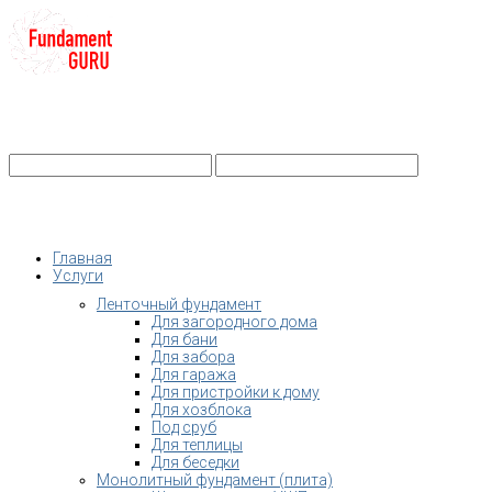
+7-
Строительство фундамента
Санкт-Петербург и Ленобласть
info@fundament-guru.ru
Санкт-Петербург, ул.Ворошилова, 2
Главная
Услуги
Ленточный фундамент
Для загородного дома
Для бани
Для забора
Для гаража
Для пристройки к дому
Для хозблока
Под сруб
Для теплицы
Для беседки
Монолитный фундамент (плита)