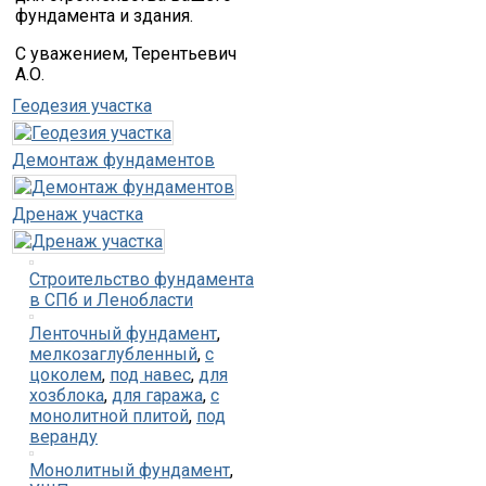
фундамента и здания.
С уважением, Терентьевич
А.О.
Геодезия участка
Демонтаж фундаментов
Дренаж участка
Строительство фундамента
в СПб и Ленобласти
Ленточный фундамент
,
мелкозаглубленный
,
с
цоколем
,
под навес
,
для
хозблока
,
для гаража
,
с
монолитной плитой
,
под
веранду
Монолитный фундамент
,