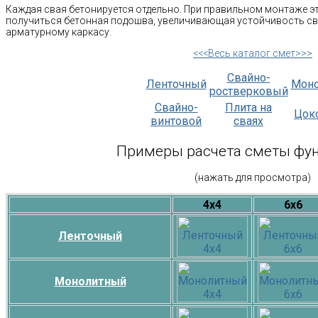
Каждая свая бетонируется отдельно. При правильном монтаже э
получиться бетонная подошва, увеличивающая устойчивость св
арматурному каркасу.
<<<Весь каталог смет>>>
Свайно-
Ленточный
Мон
ростверковый
Свайно-
Плита на
Цок
винтовой
сваях
Примеры расчета сметы фу
(нажать для просмотра)
4х4
6х6
Ленточный
Монолитный