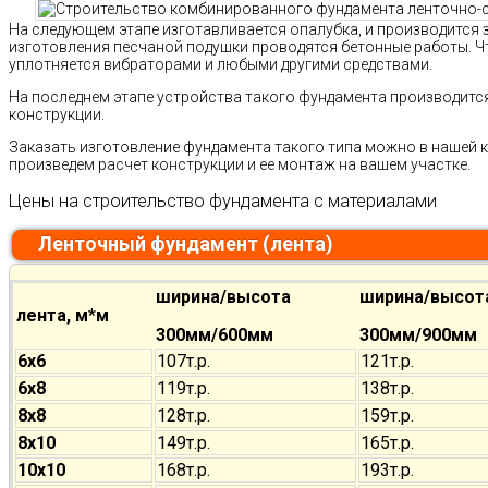
На следующем этапе изготавливается опалубка, и производится з
изготовления песчаной подушки проводятся бетонные работы. Ч
уплотняется вибраторами и любыми другими средствами.
На последнем этапе устройства такого фундамента производится
конструкции.
Заказать изготовление фундамента такого типа можно в нашей
произведем расчет конструкции и ее монтаж на вашем участке.
Цены на строительство фундамента с материалами
Ленточный фундамент (лента)
ширина/высота
ширина/высот
лента, м*м
300мм/600мм
300мм/900мм
6х6
107т.р.
121т.р.
6х8
119т.р.
138т.р.
8х8
128т.р.
159т.р.
8х10
149т.р.
165т.р.
10х10
168т.р.
193т.р.