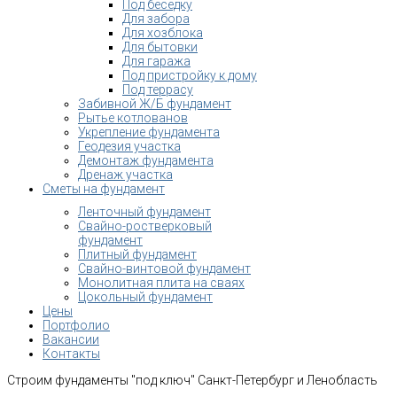
Под беседку
Для забора
Для хозблока
Для бытовки
Для гаража
Под пристройку к дому
Под террасу
Забивной Ж/Б фундамент
Рытье котлованов
Укрепление фундамента
Геодезия участка
Демонтаж фундамента
Дренаж участка
Сметы на фундамент
Ленточный фундамент
Свайно-ростверковый
фундамент
Плитный фундамент
Свайно-винтовой фундамент
Монолитная плита на сваях
Цокольный фундамент
Цены
Портфолио
Вакансии
Контакты
Строим фундаменты "под ключ" Санкт-Петербург и Ленобласть