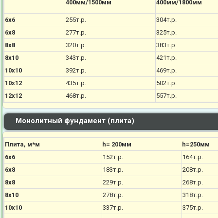
400мм/1500мм
400мм/1800мм
6х6
255т.р.
304т.р.
6х8
277т.р.
325т.р.
8х8
320т.р.
383т.р.
8х10
343т.р.
421т.р.
10х10
392т.р.
469т.р.
10х12
435т.р.
502т.р.
12х12
468т.р.
557т.р.
Монолитный фундамент (плита)
Плита, м*м
h= 200мм
h=250мм
6х6
152т.р.
164т.р.
6х8
183т.р.
208т.р.
8х8
229т.р.
268т.р.
8х10
278т.р.
318т.р.
10х10
337т.р.
375т.р.