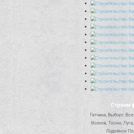
Строим 
Гатчина, Выборг, Вс
Волхов, Тосно, Луга
Лодейное Пол