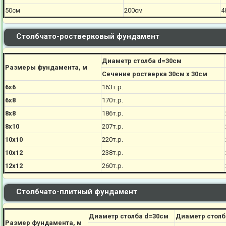
50см
200см
4
Столбчато-ростверковый фундамент
Диаметр столба d=30см
Размеры фундамента, м
Сечение ростверка 30см х 30см
6х6
163т.р.
6х8
170
т.р.
8х8
186
т.р.
8х10
207
т.р.
10х10
220
т.р.
10х12
238
т.р.
12х12
260
т.р.
Столбчато-плитный фундамент
Диаметр столба d=30см
Диаметр столб
Размер фундамента, м