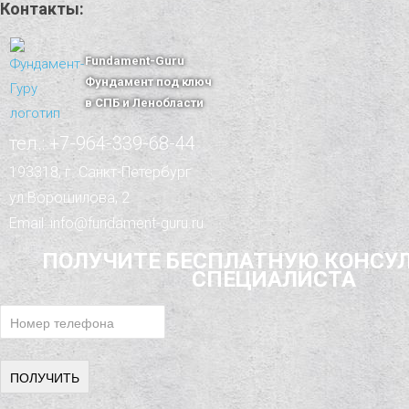
Контакты:
Fundament-Guru
Фундамент под ключ
в СПБ и Ленобласти
тел.: +7-964-339-68-44
193318, г. Санкт-Петербург
ул.Ворошилова, 2
Email: info@fundament-guru.ru
ПОЛУЧИТЕ БЕСПЛАТНУЮ КОНСУ
СПЕЦИАЛИСТА