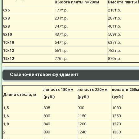
Высота плиты h=20см
Высота плиты 
6х6
177
т.р.
213
т.р.
6х8
231
т.р.
287
т.р.
8х8
347
т.р.
401
т.р.
8х10
437
т.р.
509
т.р.
10х10
547
т.р.
637
т.р.
10х12
661
т.р.
782
т.р.
12х12
776
т.р.
870
т.р.
Свайно-винтовой фундамент
лопасть 180мм
лопасть 220мм
лопасть 250
Длина ствола, м
(руб.)
(руб.)
(руб.)
1,5
805
900
1080
1,6
800
1150
1250
1,8
840
1200
1270
2
890
1240
1330