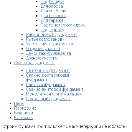
Под беседку
Для забора
Для хозблока
Для бытовки
Для гаража
Под пристройку к дому
Под террасу
Забивной Ж/Б фундамент
Рытье котлованов
Укрепление фундамента
Геодезия участка
Демонтаж фундамента
Дренаж участка
Сметы на фундамент
Ленточный фундамент
Свайно-ростверковый
фундамент
Плитный фундамент
Свайно-винтовой фундамент
Монолитная плита на сваях
Цокольный фундамент
Цены
Портфолио
Вакансии
Контакты
Строим фундаменты "под ключ" Санкт-Петербург и Ленобласть