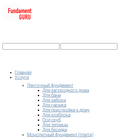
+7-
Строительство фундамента
Санкт-Петербург и Ленобласть
info@fundament-guru.ru
Санкт-Петербург, ул.Ворошилова, 2
Главная
Услуги
Ленточный фундамент
Для загородного дома
Для бани
Для забора
Для гаража
Для пристройки к дому
Для хозблока
Под сруб
Для теплицы
Для беседки
Монолитный фундамент (плита)