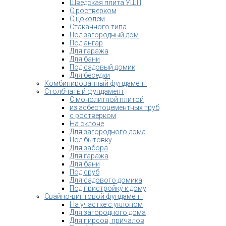
Шведская плита УШП
С ростверком
С цоколем
Стаканного типа
Под загородный дом
Под ангар
Для гаража
Для бани
Под садовый домик
Для беседки
Комбинированный фундамент
Столбчатый фундамент
С монолитной плитой
из асбестоцементных труб
с ростверком
На склоне
Для загородного дома
Под бытовку
Для забора
Для гаража
Для бани
Под сруб
Для садового домика
Под пристройку к дому
Свайно-винтовой фундамент
На участке с уклоном
Для загородного дома
Для пирсов, причалов