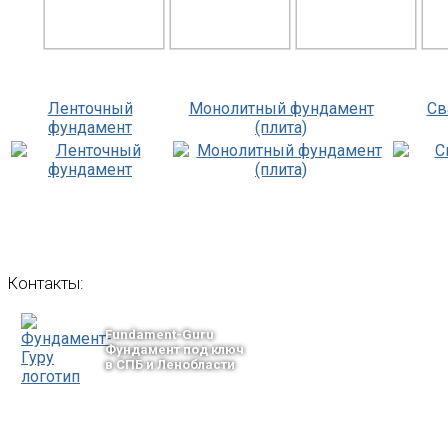
Ленточный
Монолитный фундамент
Св
фундамент
(плита)
Контакты:
Fundament-Guru
Фундамент под ключ
в СПБ и Ленобласти
тел.: +7-964-339-68-44
193318, г. Санкт-Петербург
ул.Ворошилова, 2