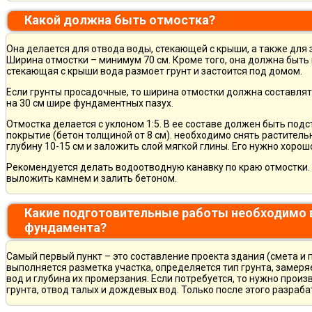
Какой должна быть отмостка?
Она делается для отвода воды, стекающей с крыши, а также для
Ширина отмостки – минимум 70 см. Кроме того, она должна быть 
стекающая с крыши вода размоет грунт и застоится под домом.
Если грунты просадочные, то ширина отмостки должна составлят
на 30 см шире фундаментных пазух.
Отмостка делается с уклоном 1:5. В ее составе должен быть по
покрытие (бетон толщиной от 8 см). необходимо снять раститель
глубину 10-15 см и заложить слой мягкой глины. Его нужно хорош
Рекомендуется делать водоотводную канавку по краю отмостки. 
выложить камнем и залить бетоном.
Какие подготовительные работы необходимо 
фундамента?
Самый первый пункт – это составление проекта здания (смета и 
выполняется разметка участка, определяется тип грунта, замер
вод и глубина их промерзания. Если потребуется, то нужно произ
грунта, отвод талых и дождевых вод. Только после этого разра