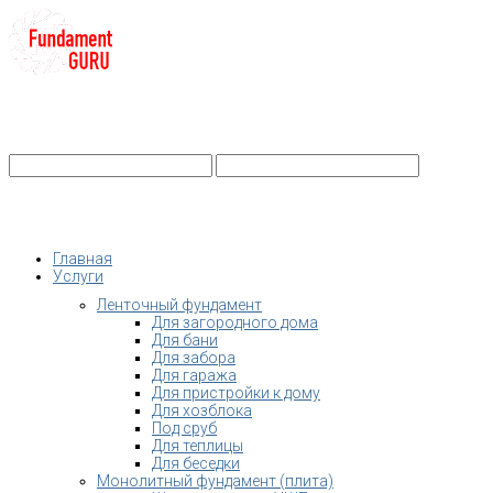
+7-
Строительство фундамента
Санкт-Петербург и Ленобласть
info@fundament-guru.ru
Санкт-Петербург, ул.Ворошилова, 2
Главная
Услуги
Ленточный фундамент
Для загородного дома
Для бани
Для забора
Для гаража
Для пристройки к дому
Для хозблока
Под сруб
Для теплицы
Для беседки
Монолитный фундамент (плита)