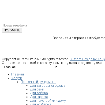
Email: info@fundament-guru.ru
ПОЛУЧИТЕ БЕСПЛАТНУЮ КОНС
СПЕЦИАЛИСТА
Заполняя и отправляя любую фор
Copyright ©
Eximium
2026 All rights reserved.
Custom Design by You
Строительство столбчатого фундамента для загородного дома
Главная
Услуги
Ленточный фундамент
Для загородного дома
Для бани
Для забора
Для гаража
Для пристройки к дому
Для хозблока