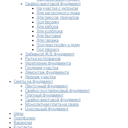
Свайно-винтовой фундамент
На участке с уклоном
Для загородного дома
Для пирсов, причалов
Под беседку
Для забора
Для хозблока
Для бытовки
Для гаража
Под пристройку к дому
Под террасу
Забивной Ж/Б фундамент
Рытье котлованов
Укрепление фундамента
Геодезия участка
Демонтаж фундамента
Дренаж участка
Сметы на фундамент
Ленточный фундамент
Свайно-ростверковый фундамент
Плитный фундамент
Свайно-винтовой фундамент
Монолитная плита на сваях
Цокольный фундамент
Цены
Портфолио
Вакансии
Контакты