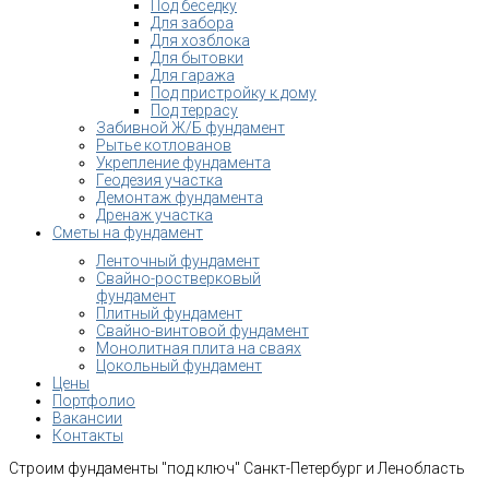
Под беседку
Для забора
Для хозблока
Для бытовки
Для гаража
Под пристройку к дому
Под террасу
Забивной Ж/Б фундамент
Рытье котлованов
Укрепление фундамента
Геодезия участка
Демонтаж фундамента
Дренаж участка
Сметы на фундамент
Ленточный фундамент
Свайно-ростверковый
фундамент
Плитный фундамент
Свайно-винтовой фундамент
Монолитная плита на сваях
Цокольный фундамент
Цены
Портфолио
Вакансии
Контакты
Строим фундаменты "под ключ" Санкт-Петербург и Ленобласть