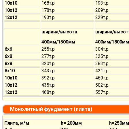
10х10
168т.р.
193т.р.
10х12
178т.р.
209т.р.
12х12
193т.р.
229т.р.
ширина/высота
ширина/высот
400мм/1500мм
400мм/1800мм
6х6
255т.р.
304т.р.
6х8
277т.р.
325т.р.
8х8
320т.р.
383т.р.
8х10
343т.р.
421т.р.
10х10
392т.р.
469т.р.
10х12
435т.р.
502т.р.
12х12
468т.р.
557т.р.
Монолитный фундамент (плита)
Плита, м*м
h= 200мм
h=250мм