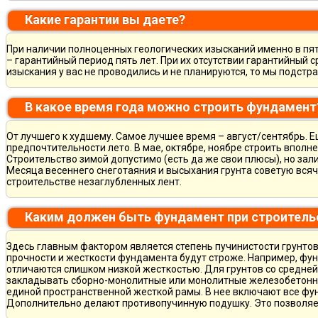
Какие гарантии вы даете?
При наличии полноценных геологических изысканий именно в пя
– гарантийный период пять лет. При их отсутствии гарантийный с
изыскания у вас не проводились и не планируются, то мы подст
В какое время года можно строить фундамент
От лучшего к худшему. Самое лучшее время – август/сентябрь. Ещ
предпочтительности лето. В мае, октябре, ноябре строить вполн
Строительство зимой допустимо (есть да же свои плюсы), но зал
Месяца весеннего снеготаяния и высыхания грунта советую всяч
строительстве незаглубленных лент.
Каким должен быть фундамент при строитель
Здесь главным фактором является степень пучинистости грунтов.
прочности и жесткости фундамента будут строже. Например, фу
отличаются слишком низкой жесткостью. Для грунтов со средне
закладывать сборно-монолитные или монолитные железобетон
единой пространственной жесткой рамы. В нее включают все фу
Дополнительно делают противопучинную подушку. Это позволя