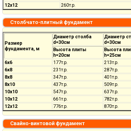
12х12
260
т.р.
Столбчато-плитный фундамент
Диаметр столба
Диаметр с
d=30см
d=30см
Размер
фундамента, м
Высота плиты
Высота пл
h=20см
h=25см
6х6
177
т.р.
213
т.р.
6х8
231
т.р.
287
т.р.
8х8
347
т.р.
401
т.р.
8х10
437
т.р.
509
т.р.
10х10
547
т.р.
637
т.р.
10х12
661
т.р.
782
т.р.
12х12
776
т.р.
870
т.р.
Свайно-винтовой фундамент