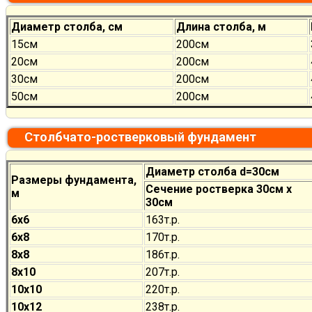
Диаметр столба, см
Длина столба, м
15см
200см
20см
200см
30см
200см
50см
200см
Столбчато-ростверковый фундамент
Диаметр столба d=30см
Размеры фундамента,
Сечение ростверка 30см х
м
30см
6х6
163т.р.
6х8
170
т.р.
8х8
186
т.р.
8х10
207
т.р.
10х10
220
т.р.
10х12
238
т.р.