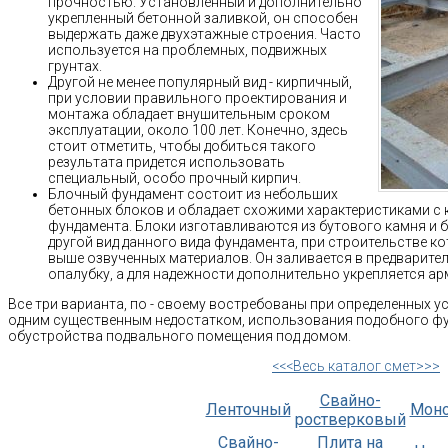
прочностью. Установленный и дополнительно
укрепленный бетонной заливкой, он способен
выдержать даже двухэтажные строения. Часто
используется на проблемных, подвижных
грунтах.
Другой не менее популярный вид - кирпичный,
при условии правильного проектирования и
монтажа обладает внушительным сроком
эксплуатации, около 100 лет. Конечно, здесь
стоит отметить, чтобы добиться такого
результата придется использовать
специальный, особо прочный кирпич.
Блочный фундамент состоит из небольших
бетонных блоков и обладает схожими характеристиками с
фундамента. Блоки изготавливаются из бутового камня и б
другой вид данного вида фундамента, при строительстве к
выше озвученных материалов. Он заливается в предварит
опалубку, а для надежности дополнительно укрепляется ар
Все три варианта, по - своему востребованы при определенных у
одним существенным недостатком, использования подобного ф
обустройства подвального помещения под домом.
<<<Весь каталог смет>>>
Свайно-
Ленточный
Мон
ростверковый
Свайно-
Плита на