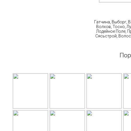
Ст
Гатчина, Выборг, 
Волхов, Тосно, Л
Лодейное Поле, П
Сясьстрой, Волос
Пор