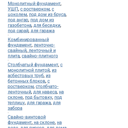
Монолитный фундамент
,
УШП
,
с ростверком
,
с
цоколем
,
под дом из бруса
,
под ангар
,
под дом из
газобетона
,
для беседки
,
под сарай
,
для гаража
Комбинированный
фундамент
,
ленточно-
свайный
,
ленточный и
плита
,
свайно-плитного
Столбчатый фундамент
,
с
монолитной плитой
,
из
асбестовых труб
,
из
бетонных блоков
,
с
ростверком
,
столбчато-
ленточный
,
для навеса
,
на
склоне
,
под бытовку
,
под
теплицу
,
для гаража
,
для
забора
Свайно-винтовой
фундамент
,
на склоне
,
на
воде
,
для пирсов
,
для дома