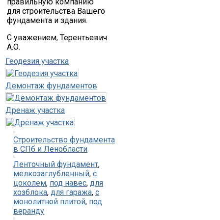
правильную компанию
для строительства Вашего
фундамента и здания.
С уважением, Терентьевич
А.О.
Геодезия участка
Демонтаж фундаментов
Дренаж участка
Строительство фундамента
в СПб и Ленобласти
Ленточный фундамент
,
мелкозаглубленный
,
с
цоколем
,
под навес
,
для
хозблока
,
для гаража
,
с
монолитной плитой
,
под
веранду