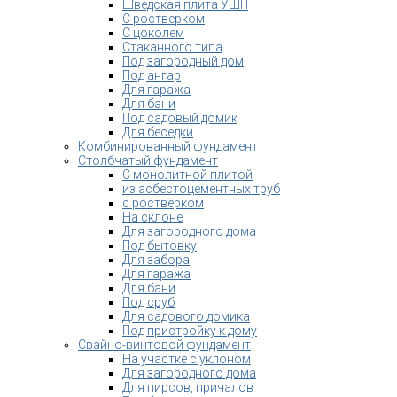
Шведская плита УШП
С ростверком
С цоколем
Стаканного типа
Под загородный дом
Под ангар
Для гаража
Для бани
Под садовый домик
Для беседки
Комбинированный фундамент
Столбчатый фундамент
С монолитной плитой
из асбестоцементных труб
с ростверком
На склоне
Для загородного дома
Под бытовку
Для забора
Для гаража
Для бани
Под сруб
Для садового домика
Под пристройку к дому
Свайно-винтовой фундамент
На участке с уклоном
Для загородного дома
Для пирсов, причалов