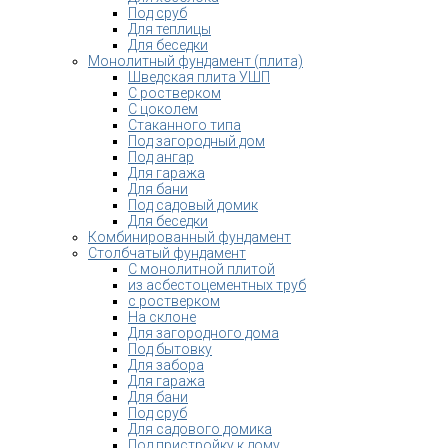
Под сруб
Для теплицы
Для беседки
Монолитный фундамент (плита)
Шведская плита УШП
С ростверком
С цоколем
Стаканного типа
Под загородный дом
Под ангар
Для гаража
Для бани
Под садовый домик
Для беседки
Комбинированный фундамент
Столбчатый фундамент
С монолитной плитой
из асбестоцементных труб
с ростверком
На склоне
Для загородного дома
Под бытовку
Для забора
Для гаража
Для бани
Под сруб
Для садового домика
Под пристройку к дому