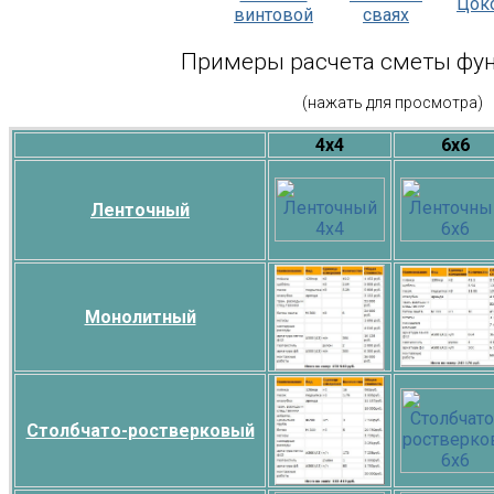
Цок
винтовой
сваях
Примеры расчета сметы фу
(нажать для просмотра)
4х4
6х6
Ленточный
Монолитный
Столбчато-ростверковый