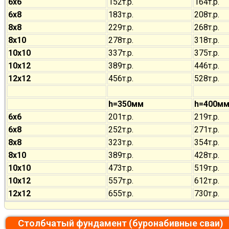
6х6
152т.р.
164т.р.
6х8
183т.р.
208т.р.
8х8
229т.р.
268т.р.
8х10
278т.р.
318т.р.
10х10
337т.р.
375т.р.
10х12
389т.р.
446т.р.
12х12
456т.р.
528т.р.
h=350мм
h=400м
6х6
201т.р.
219т.р.
6х8
252т.р.
271т.р.
8х8
323т.р.
354т.р.
8х10
389т.р.
428т.р.
10х10
473т.р.
519т.р.
10х12
557т.р.
612т.р.
12х12
655т.р.
730т.р.
Столбчатый фундамент (буронабивные сваи)