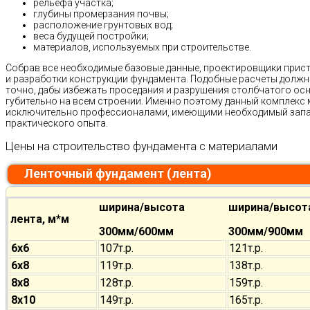
рельефа участка;
глубины промерзания почвы;
расположение грунтовых вод;
веса будущей постройки;
материалов, используемых при строительстве.
Собрав все необходимые базовые данные, проектировщики прис
и разработки конструкции фундамента. Подобные расчеты долж
точно, дабы избежать проседания и разрушения столбчатого осн
губительно на всем строении. Именно поэтому данный комплекс
исключительно профессионалами, имеющими необходимый запас
практического опыта.
Цены на строительство фундамента с материалами
Ленточный фундамент (лента)
ширина/высота
ширина/высот
лента, м*м
300мм/600мм
300мм/900мм
6х6
107т.р.
121т.р.
6х8
119т.р.
138т.р.
8х8
128т.р.
159т.р.
8х10
149т.р.
165т.р.