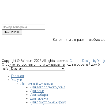
ул.Ворошилова, 2
Email: info@fundament-guru.ru
ПОЛУЧИТЕ БЕСПЛАТНУЮ КОНС
СПЕЦИАЛИСТА
Заполняя и отправляя любую фор
Copyright ©
Eximium
2026 All rights reserved.
Custom Design by You
Строительство ленточного фундамента под загородный дом 5
на 5
Главная
Услуги
Ленточный фундамент
Для загородного дома
Для бани
Для забора
Для гаража
Для пристройки к дому