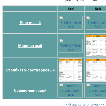
4х4
6х6
Ленточный
Монолитный
Столбчато-ростверковый
Свайно-винтовой
<<<Весь каталог смет>>>