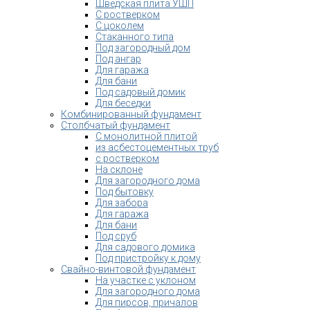
Шведская плита УШП
С ростверком
С цоколем
Стаканного типа
Под загородный дом
Под ангар
Для гаража
Для бани
Под садовый домик
Для беседки
Комбинированный фундамент
Столбчатый фундамент
С монолитной плитой
из асбестоцементных труб
с ростверком
На склоне
Для загородного дома
Под бытовку
Для забора
Для гаража
Для бани
Под сруб
Для садового домика
Под пристройку к дому
Свайно-винтовой фундамент
На участке с уклоном
Для загородного дома
Для пирсов, причалов