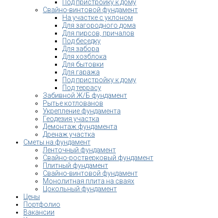
Под пристройку к дому
Свайно-винтовой фундамент
На участке с уклоном
Для загородного дома
Для пирсов, причалов
Под беседку
Для забора
Для хозблока
Для бытовки
Для гаража
Под пристройку к дому
Под террасу
Забивной Ж/Б фундамент
Рытье котлованов
Укрепление фундамента
Геодезия участка
Демонтаж фундамента
Дренаж участка
Сметы на фундамент
Ленточный фундамент
Свайно-ростверковый фундамент
Плитный фундамент
Свайно-винтовой фундамент
Монолитная плита на сваях
Цокольный фундамент
Цены
Портфолио
Вакансии