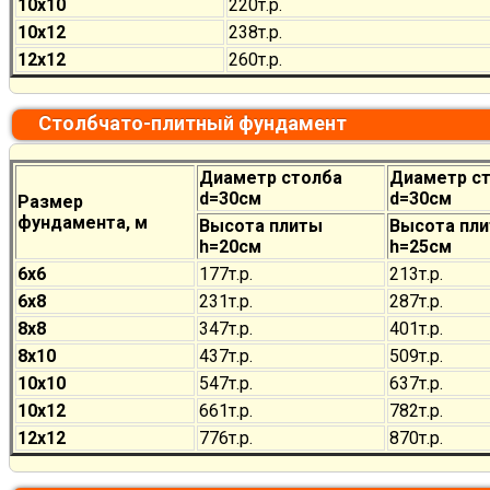
10х10
220
т.р.
10х12
238
т.р.
12х12
260
т.р.
Столбчато-плитный фундамент
Диаметр столба
Диаметр с
d=30см
d=30см
Размер
фундамента, м
Высота плиты
Высота пл
h=20см
h=25см
6х6
177
т.р.
213
т.р.
6х8
231
т.р.
287
т.р.
8х8
347
т.р.
401
т.р.
8х10
437
т.р.
509
т.р.
10х10
547
т.р.
637
т.р.
10х12
661
т.р.
782
т.р.
12х12
776
т.р.
870
т.р.