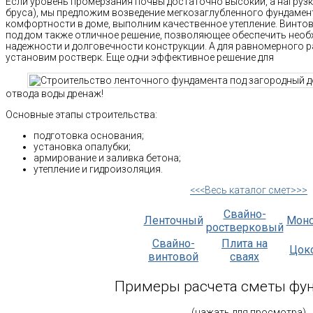
Если уровень промерзания почвы достаточно высокий, а нагрузк
бруса), мы предложим возведение мегкозаглубленного фундамен
комфортности в доме, выполним качественное утепление. Винто
под дом также отличное решение, позволяющее обеспечить необ
надежности и долговечности конструкции. А для равномерного р
установим ростверк. Еще одни эффективное решение для
отвода воды дренаж!
Основные этапы строительства:
подготовка основания;
установка опалубки;
армирование и заливка бетона;
утепление и гидроизоляция.
<<<Весь каталог смет>>>
Свайно-
Ленточный
Мон
ростверковый
Свайно-
Плита на
Цок
винтовой
сваях
Примеры расчета сметы фу
(нажать для просмотра)