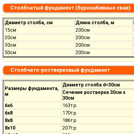
Столбчатый фундамент (буронабивные сваи)
Диаметр столба, см
Длина столба, м
15см
200см
20см
200см
30см
200см
50см
200см
Столбчато-ростверковый фундамент
Диаметр столба d=30см
Размеры фундамента,
Сечение ростверка 30см х
м
30см
6х6
163т.р.
6х8
170
т.р.
8х8
186
т.р.
8х10
207
т.р.