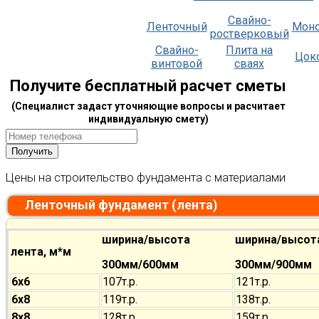
Свайно-
Ленточный
Мон
ростверковый
Свайно-
Плита на
Цок
винтовой
сваях
Получите бесплатный расчет сметы
(Специалист задаст уточняющие вопросы и расчитает
индивидуальную смету)
Цены на строительство фундамента с материалами
Ленточный фундамент (лента)
ширина/высота
ширина/высот
лента, м*м
300мм/600мм
300мм/900мм
6х6
107т.р.
121т.р.
6х8
119т.р.
138т.р.
8х8
128т.р.
159т.р.