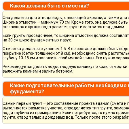
Какой должна быть отмостка?
Она делается для отвода воды, стекающей с крыши, а также для
Ширина отмостки – минимум 70 см. Кроме того, она должна быть 
стекающая с крыши вода размоет грунт и застоится под домом.
Если грунты просадочные, то ширина отмостки должна составлят
на 30 см шире фундаментных пазух.
Отмостка делается с уклоном 1:5. В ее составе должен быть по
покрытие (бетон толщиной от 8 см). необходимо снять раститель
глубину 10-15 см и заложить слой мягкой глины. Его нужно хорош
Рекомендуется делать водоотводную канавку по краю отмостки. 
выложить камнем и залить бетоном.
Какие подготовительные работы необходимо 
фундамента?
Самый первый пункт – это составление проекта здания (смета и 
выполняется разметка участка, определяется тип грунта, замер
вод и глубина их промерзания. Если потребуется, то нужно произ
грунта, отвод талых и дождевых вод. Только после этого разра