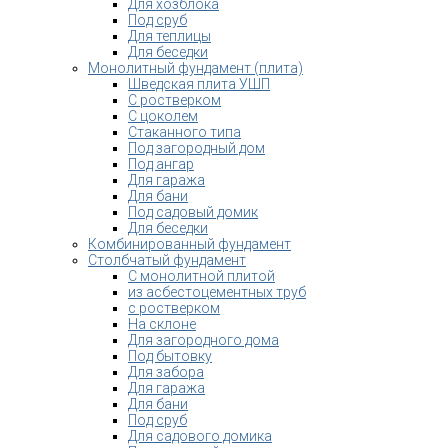
Для хозблока
Под сруб
Для теплицы
Для беседки
Монолитный фундамент (плита)
Шведская плита УШП
С ростверком
С цоколем
Стаканного типа
Под загородный дом
Под ангар
Для гаража
Для бани
Под садовый домик
Для беседки
Комбинированный фундамент
Столбчатый фундамент
С монолитной плитой
из асбестоцементных труб
с ростверком
На склоне
Для загородного дома
Под бытовку
Для забора
Для гаража
Для бани
Под сруб
Для садового домика