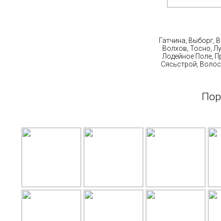
Ст
Гатчина, Выборг, 
Волхов, Тосно, Л
Лодейное Поле, П
Сясьстрой, Волос
Пор