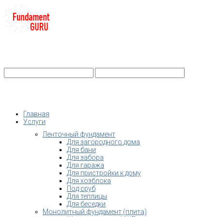
+7-
Строительство фундамента
Санкт-Петербург и Ленобласть
info@fundament-guru.ru
Санкт-Петербург, ул.Ворошилова, 2
Главная
Услуги
Ленточный фундамент
Для загородного дома
Для бани
Для забора
Для гаража
Для пристройки к дому
Для хозблока
Под сруб
Для теплицы
Для беседки
Монолитный фундамент (плита)