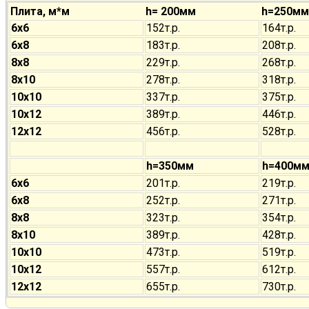
Плита, м*м
h= 200мм
h=250мм
6х6
152т.р.
164т.р.
6х8
183т.р.
208т.р.
8х8
229т.р.
268т.р.
8х10
278т.р.
318т.р.
10х10
337т.р.
375т.р.
10х12
389т.р.
446т.р.
12х12
456т.р.
528т.р.
h=350мм
h=400м
6х6
201т.р.
219т.р.
6х8
252т.р.
271т.р.
8х8
323т.р.
354т.р.
8х10
389т.р.
428т.р.
10х10
473т.р.
519т.р.
10х12
557т.р.
612т.р.
12х12
655т.р.
730т.р.