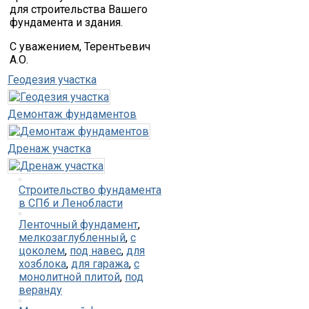
для строительства Вашего
фундамента и здания.
С уважением, Терентьевич
А.О.
Геодезия участка
Демонтаж фундаментов
Дренаж участка
Строительство фундамента
в СПб и Ленобласти
Ленточный фундамент
,
мелкозаглубленный
,
с
цоколем
,
под навес
,
для
хозблока
,
для гаража
,
с
монолитной плитой
,
под
веранду