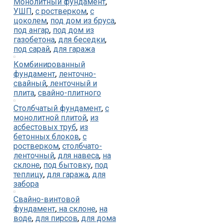
Монолитный фундамент
,
УШП
,
с ростверком
,
с
цоколем
,
под дом из бруса
,
под ангар
,
под дом из
газобетона
,
для беседки
,
под сарай
,
для гаража
Комбинированный
фундамент
,
ленточно-
свайный
,
ленточный и
плита
,
свайно-плитного
Столбчатый фундамент
,
с
монолитной плитой
,
из
асбестовых труб
,
из
бетонных блоков
,
с
ростверком
,
столбчато-
ленточный
,
для навеса
,
на
склоне
,
под бытовку
,
под
теплицу
,
для гаража
,
для
забора
Свайно-винтовой
фундамент
,
на склоне
,
на
воде
,
для пирсов
,
для дома