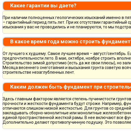
Какие гарантии вы даете?
При наличии полноценных геологических изысканий именно в пя
– гарантийный период пять лет. При их отсутствии гарантийный с
изыскания у вас не проводились и не планируются, то мы подст
В какое время года можно строить фундамент
От лучшего к худшему. Самое лучшее время – август/сентябрь. Ещ
предпочтительности лето. В мае, октябре, ноябре строить вполн
Строительство зимой допустимо (есть да же свои плюсы), но зал
Месяца весеннего снеготаяния и высыхания грунта советую всяч
строительстве незаглубленных лент.
Каким должен быть фундамент при строитель
Здесь главным фактором является степень пучинистости грунтов.
прочности и жесткости фундамента будут строже. Например, фу
отличаются слишком низкой жесткостью. Для грунтов со средне
закладывать сборно-монолитные или монолитные железобетон
единой пространственной жесткой рамы. В нее включают все фу
Дополнительно делают противопучинную подушку. Это позволя