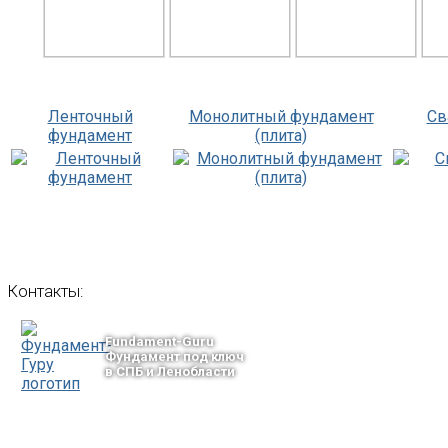
Ленточный
Монолитный фундамент
Св
фундамент
(плита)
Контакты:
Fundament-Guru
Фундамент под ключ
в СПБ и Ленобласти
тел.: +7-964-339-68-44
193318, г. Санкт-Петербург