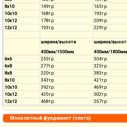
8х10
149т.р.
165т.р.
10х10
168т.р.
193т.р.
10х12
178т.р.
209т.р.
12х12
193т.р.
229т.р.
ширина/высота
ширина/высот
400мм/1500мм
400мм/1800мм
6х6
255т.р.
304т.р.
6х8
277т.р.
325т.р.
8х8
320т.р.
383т.р.
8х10
343т.р.
421т.р.
10х10
392т.р.
469т.р.
10х12
435т.р.
502т.р.
12х12
468т.р.
557т.р.
Монолитный фундамент (плита)