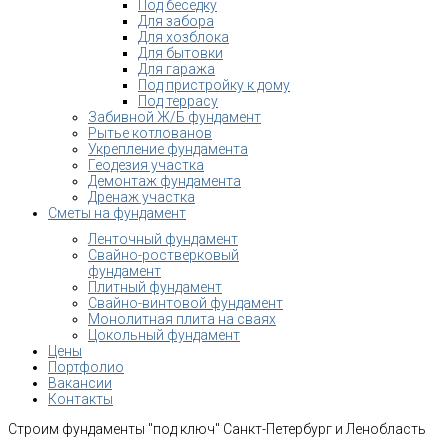
Под беседку
Для забора
Для хозблока
Для бытовки
Для гаража
Под пристройку к дому
Под террасу
Забивной Ж/Б фундамент
Рытье котлованов
Укрепление фундамента
Геодезия участка
Демонтаж фундамента
Дренаж участка
Сметы на фундамент
Ленточный фундамент
Свайно-ростверковый
фундамент
Плитный фундамент
Свайно-винтовой фундамент
Монолитная плита на сваях
Цокольный фундамент
Цены
Портфолио
Вакансии
Контакты
Строим фундаменты "под ключ" Санкт-Петербург и Ленобласть