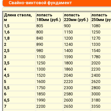
Свайно-винтовой фундамент
Длина ствола,
лопасть
лопасть
лопасть
м
180мм (руб.)
220мм (руб.)
250мм (ру
1,5
805
900
1080
1,6
800
1150
1250
1,8
840
1200
1270
2
890
1240
1330
2,5
980
1400
1540
3
1100
1590
1780
3,5
1250
1800
2020
4
1300
1860
2230
4,5
1520
2040
2400
5
1600
2220
2620
5,5
1750
2300
2800
6
1850
2580
3000
6,5
1990
2600
3180
7
2200
2650
3350