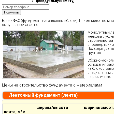
индивидуальную смету)
Блоки ФБС (фундаментные сплошные блоки). Применяется во мног
сыпучая песчаная почва.
Монолитный ле
мелкозаглублен
строительства
впоследствии з
Подходит для в
грунтов.
Сборно-моноли
основания закл
из блоков, за
специальным р
на различных п
Цены на строительство фундамента с материалами
Ленточный фундамент (лента)
ширина/высота
ширина/высот
лента, м*м