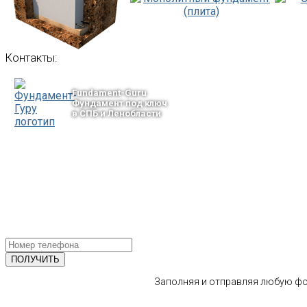
Контакты:
Fundament-Guru
Фундамент под ключ
в СПБ и Ленобласти
тел.: +7-964-339-68-44
193318, г. Санкт-Петербург
ул.Ворошилова, 2
Email: info@fundament-guru.ru
ПОЛУЧИТЕ БЕСПЛАТНУЮ КОНС
СПЕЦИАЛИСТА
Заполняя и отправляя любую фор