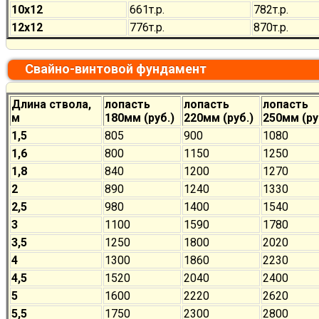
10х12
661
т.р.
782
т.р.
12х12
776
т.р.
870
т.р.
Свайно-винтовой фундамент
Длина ствола,
лопасть
лопасть
лопасть
м
180мм (руб.)
220мм (руб.)
250мм (ру
1,5
805
900
1080
1,6
800
1150
1250
1,8
840
1200
1270
2
890
1240
1330
2,5
980
1400
1540
3
1100
1590
1780
3,5
1250
1800
2020
4
1300
1860
2230
4,5
1520
2040
2400
5
1600
2220
2620
5,5
1750
2300
2800