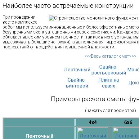
Наиболее часто встречаемые конструкции
При проведении
всего комплекса
работ мы используем инновационные и более эффективные метод
безупречными эксплуатационными характеристиками. Каждая ра
обладает высоким уровнем прочности, так как в него устанавли
выдерживать большие нагрузки), а выполненная гидроизоляция 
последствий от воздействия повышенной влажности.
<<<Весь каталог смет>>>
Свайно-
Ленточный
Мон
ростверковый
Свайно-
Плита на
Цок
винтовой
сваях
Примеры расчета сметы фу
(нажать для просмотра)
4х4
6х6
Ленточный