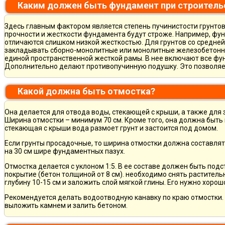
Каким должен быть фундамент при строитель
Здесь главным фактором является степень пучинистости грунтов.
прочности и жесткости фундамента будут строже. Например, фу
отличаются слишком низкой жесткостью. Для грунтов со средне
закладывать сборно-монолитные или монолитные железобетон
единой пространственной жесткой рамы. В нее включают все фу
Дополнительно делают противопучинную подушку. Это позволя
Какой должна быть отмостка?
Она делается для отвода воды, стекающей с крыши, а также для
Ширина отмостки – минимум 70 см. Кроме того, она должна быть 
стекающая с крыши вода размоет грунт и застоится под домом.
Если грунты просадочные, то ширина отмостки должна составлят
на 30 см шире фундаментных пазух.
Отмостка делается с уклоном 1:5. В ее составе должен быть по
покрытие (бетон толщиной от 8 см). необходимо снять раститель
глубину 10-15 см и заложить слой мягкой глины. Его нужно хорош
Рекомендуется делать водоотводную канавку по краю отмостки. 
выложить камнем и залить бетоном.