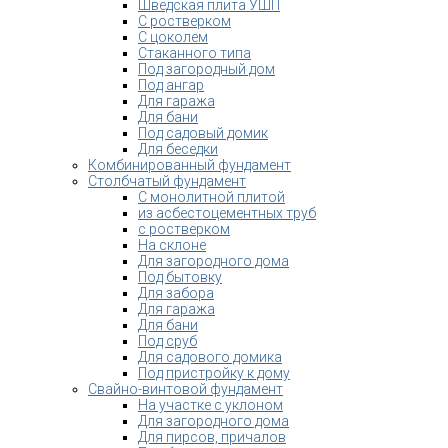
Шведская плита УШП
С ростверком
С цоколем
Стаканного типа
Под загородный дом
Под ангар
Для гаража
Для бани
Под садовый домик
Для беседки
Комбинированный фундамент
Столбчатый фундамент
С монолитной плитой
из асбестоцементных труб
с ростверком
На склоне
Для загородного дома
Под бытовку
Для забора
Для гаража
Для бани
Под сруб
Для садового домика
Под пристройку к дому
Свайно-винтовой фундамент
На участке с уклоном
Для загородного дома
Для пирсов, причалов