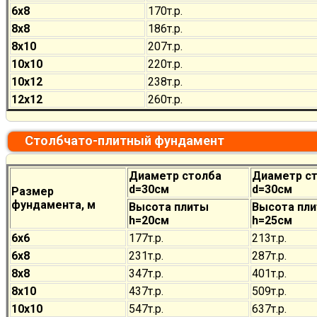
6х8
170
т.р.
8х8
186
т.р.
8х10
207
т.р.
10х10
220
т.р.
10х12
238
т.р.
12х12
260
т.р.
Столбчато-плитный фундамент
Диаметр столба
Диаметр с
d=30см
d=30см
Размер
фундамента, м
Высота плиты
Высота пл
h=20см
h=25см
6х6
177
т.р.
213
т.р.
6х8
231
т.р.
287
т.р.
8х8
347
т.р.
401
т.р.
8х10
437
т.р.
509
т.р.
10х10
547
т.р.
637
т.р.