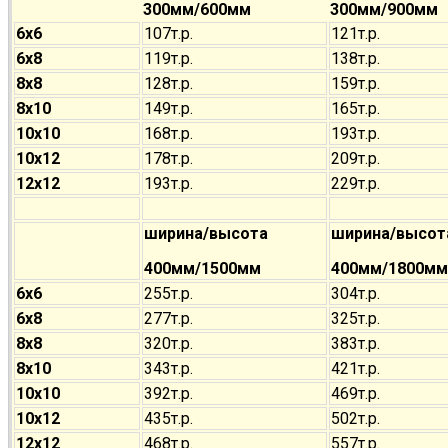
300мм/600мм
300мм/900мм
6х6
107т.р.
121т.р.
6х8
119т.р.
138т.р.
8х8
128т.р.
159т.р.
8х10
149т.р.
165т.р.
10х10
168т.р.
193т.р.
10х12
178т.р.
209т.р.
12х12
193т.р.
229т.р.
ширина/высота
ширина/высот
400мм/1500мм
400мм/1800мм
6х6
255т.р.
304т.р.
6х8
277т.р.
325т.р.
8х8
320т.р.
383т.р.
8х10
343т.р.
421т.р.
10х10
392т.р.
469т.р.
10х12
435т.р.
502т.р.
12х12
468т.р.
557т.р.