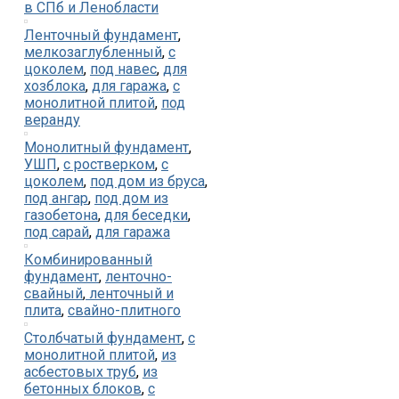
в СПб и Ленобласти
Ленточный фундамент
,
мелкозаглубленный
,
с
цоколем
,
под навес
,
для
хозблока
,
для гаража
,
с
монолитной плитой
,
под
веранду
Монолитный фундамент
,
УШП
,
с ростверком
,
с
цоколем
,
под дом из бруса
,
под ангар
,
под дом из
газобетона
,
для беседки
,
под сарай
,
для гаража
Комбинированный
фундамент
,
ленточно-
свайный
,
ленточный и
плита
,
свайно-плитного
Столбчатый фундамент
,
с
монолитной плитой
,
из
асбестовых труб
,
из
бетонных блоков
,
с