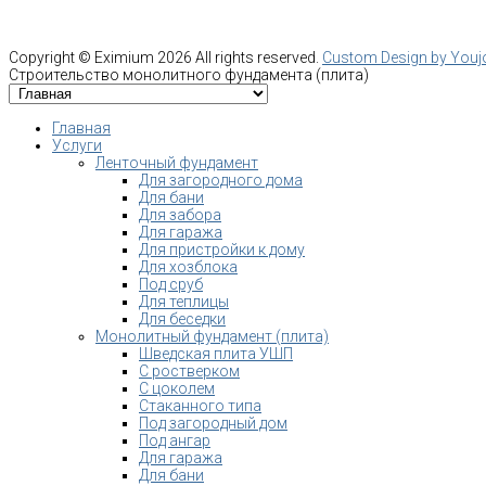
Copyright ©
Eximium
2026 All rights reserved.
Custom Design by You
Строительство монолитного фундамента (плита)
Главная
Услуги
Ленточный фундамент
Для загородного дома
Для бани
Для забора
Для гаража
Для пристройки к дому
Для хозблока
Под сруб
Для теплицы
Для беседки
Монолитный фундамент (плита)
Шведская плита УШП
С ростверком
С цоколем
Стаканного типа
Под загородный дом
Под ангар
Для гаража
Для бани