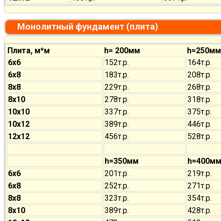
Монолитный фундамент (плита)
Плита, м*м
h= 200мм
h=250мм
6х6
152т.р.
164т.р.
6х8
183т.р.
208т.р.
8х8
229т.р.
268т.р.
8х10
278т.р.
318т.р.
10х10
337т.р.
375т.р.
10х12
389т.р.
446т.р.
12х12
456т.р.
528т.р.
h=350мм
h=400м
6х6
201т.р.
219т.р.
6х8
252т.р.
271т.р.
8х8
323т.р.
354т.р.
8х10
389т.р.
428т.р.