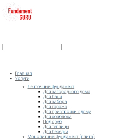
+7-
Строительство фундамента
Санкт-Петербург и Ленобласть
info@fundament-guru.ru
Санкт-Петербург, ул.Ворошилова, 2
Главная
Услуги
Ленточный фундамент
Для загородного дома
Для бани
Для забора
Для гаража
Для пристройки к дому
Для хозблока
Под сруб
Для теплицы
Для беседки
Монолитный фундамент (плита)