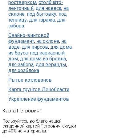
ростверком
,
столбчато-
ленточный
,
для навеса
,
на
склоне
,
под бытовку
,
под
теплицу
,
для гаража
,
для
забора
Свайно-винтовой
фундамент
,
на склоне
,
на
воде
,
для пирсов
,
для дома
из бруса
,
под каркасный
дом
,
для дома из бревна
,
для забора
,
для веранды
,
для хозблока
Рытье котлованов
Карта грунтов Ленобласти
Укрепление фундаментов
Карта
Петрович:
Пользуйтесь во благо нашей
скидочной картой Петрович, скидки
до 40% на материалы.