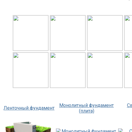
Монолитный фундамент
С
Ленточный фундамент
(плита)