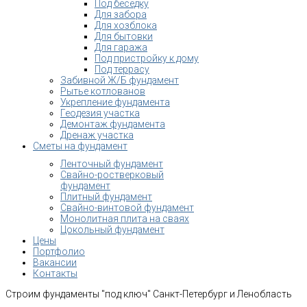
Под беседку
Для забора
Для хозблока
Для бытовки
Для гаража
Под пристройку к дому
Под террасу
Забивной Ж/Б фундамент
Рытье котлованов
Укрепление фундамента
Геодезия участка
Демонтаж фундамента
Дренаж участка
Сметы на фундамент
Ленточный фундамент
Свайно-ростверковый
фундамент
Плитный фундамент
Свайно-винтовой фундамент
Монолитная плита на сваях
Цокольный фундамент
Цены
Портфолио
Вакансии
Контакты
Строим фундаменты "под ключ" Санкт-Петербург и Ленобласть