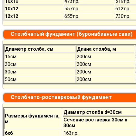
10х10
473т.р.
519т.р.
10х12
557т.р.
612т.р.
12х12
655т.р.
730т.р.
Столбчатый фундамент (буронабивные сваи)
Диаметр столба, см
Длина столба, м
15см
200см
20см
200см
30см
200см
50см
200см
Столбчато-ростверковый фундамент
Диаметр столба d=30см
Размеры фундамента,
Сечение ростверка 30см х
м
30см
6х6
163т.р.