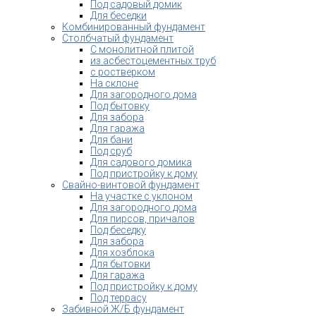
Под садовый домик
Для беседки
Комбинированный фундамент
Столбчатый фундамент
С монолитной плитой
из асбестоцементных труб
с ростверком
На склоне
Для загородного дома
Под бытовку
Для забора
Для гаража
Для бани
Под сруб
Для садового домика
Под пристройку к дому
Свайно-винтовой фундамент
На участке с уклоном
Для загородного дома
Для пирсов, причалов
Под беседку
Для забора
Для хозблока
Для бытовки
Для гаража
Под пристройку к дому
Под террасу
Забивной Ж/Б фундамент