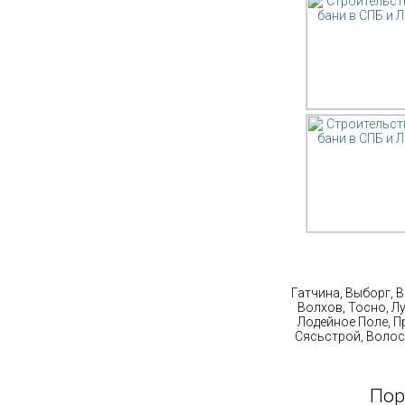
Ст
Гатчина, Выборг, 
Волхов, Тосно, Л
Лодейное Поле, П
Сясьстрой, Волос
Пор