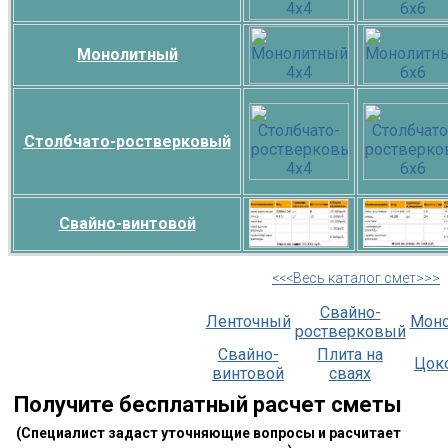
Монолитный
Столбчато-ростверковый
Свайно-винтовой
<<<Весь каталог смет>>>
Свайно-
Ленточный
Мон
ростверковый
Свайно-
Плита на
Цок
винтовой
сваях
Получите бесплатный расчет сметы
(Специалист задаст уточняющие вопросы и расчитает