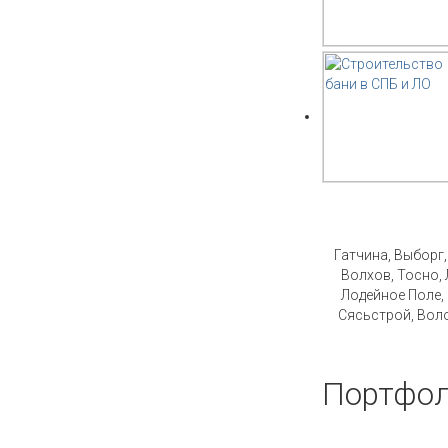
Стро
Гатчина, Выборг
Волхов, Тосно, 
Лодейное Поле,
Сясьстрой, Воло
Портфол