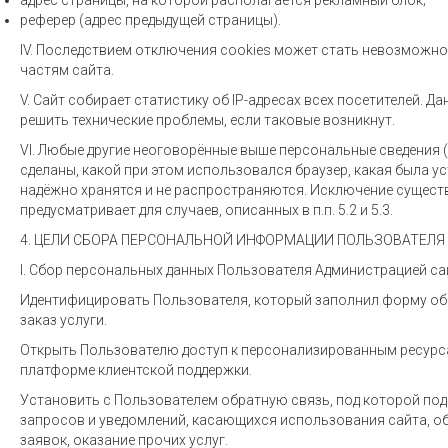
адрес страницы, на которой располагается рекламный блок;
реферер (адрес предыдущей страницы).
IV. Последствием отключения cookies может стать невозможн
частям сайта.
V. Сайт собирает статистику об IP-адресах всех посетителей. Д
решить технические проблемы, если таковые возникнут.
VI. Любые другие неоговорённые выше персональные сведения (о
сделаны, какой при этом использовался браузер, какая была у
надёжно хранятся и не распространяются. Исключение сущес
предусматривает для случаев, описанных в п.п. 5.2 и 5.3.
4. ЦЕЛИ СБОРА ПЕРСОНАЛЬНОЙ ИНФОРМАЦИИ ПОЛЬЗОВАТЕЛЯ
I. Сбор персональных данных Пользователя Администрацией сай
Идентифицировать Пользователя, который заполнил форму обр
заказ услуги.
Открыть Пользователю доступ к персонализированным ресурса
платформе клиентской поддержки.
Установить с Пользователем обратную связь, под которой под
запросов и уведомлений, касающихся использования сайта, о
заявок, оказание прочих услуг.