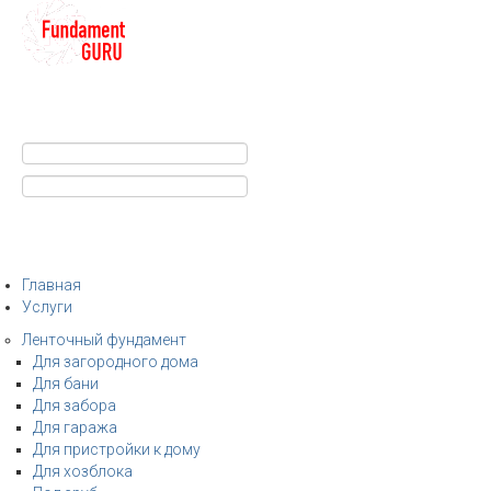
+7
Строительство фундамента
Санкт-Петербург и Ленобласть
info@fundament-guru.ru
Санкт-Петербург, ул.Ворошилова, 2
Главная
Услуги
Ленточный фундамент
Для загородного дома
Для бани
Для забора
Для гаража
Для пристройки к дому
Для хозблока