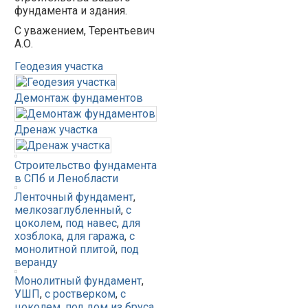
фундамента и здания.
С уважением, Терентьевич
А.О.
Геодезия участка
Демонтаж фундаментов
Дренаж участка
Строительство фундамента
в СПб и Ленобласти
Ленточный фундамент
,
мелкозаглубленный
,
с
цоколем
,
под навес
,
для
хозблока
,
для гаража
,
с
монолитной плитой
,
под
веранду
Монолитный фундамент
,
УШП
,
с ростверком
,
с
цоколем
,
под дом из бруса
,