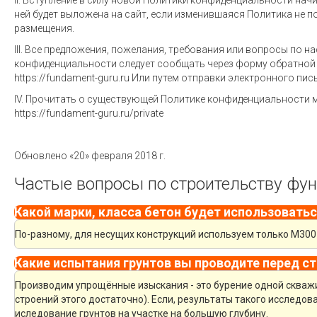
II. Вступление в силу новой Политики конфиденциальности нач
ней будет выложена на сайт, если изменившаяся Политика не 
размещения.
III. Все предложения, пожелания, требования или вопросы по 
конфиденциальности следует сообщать через форму обратной 
https://fundament-guru.ru Или путем отправки электронного пис
IV. Прочитать о существующей Политике конфиденциальности мо
https://fundament-guru.ru/private
Обновлено «20» февраля 2018 г.
Частые вопросы по строительству фу
Какой марки, класса бетон будет использоватьс
По-разному, для несущих конструкций используем только М300 
Какие испытания грунтов вы проводите перед с
Производим упрощённые изыскания - это бурение одной скважи
строений этого достаточно). Если, результаты такого исследо
иследование грунтов на участке на большую глубину.