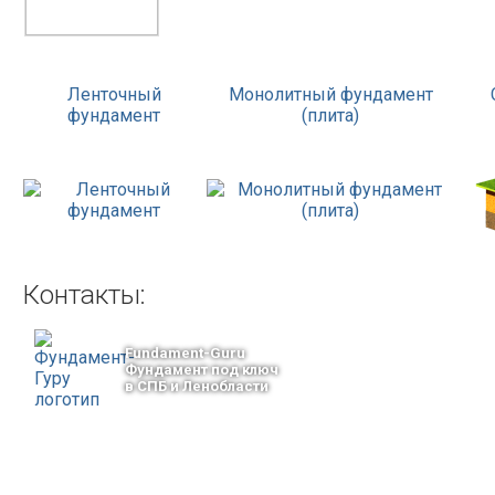
Ленточный
Монолитный фундамент
фундамент
(плита)
Контакты:
Fundament-Guru
Фундамент под ключ
в СПБ и Ленобласти
тел.: +7-964-339-68-44
193318, г. Санкт-Петербург
ул.Ворошилова, 2
Email: info@fundament-guru.ru