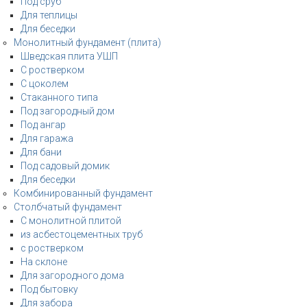
Под сруб
Для теплицы
Для беседки
Монолитный фундамент (плита)
Шведская плита УШП
С ростверком
С цоколем
Стаканного типа
Под загородный дом
Под ангар
Для гаража
Для бани
Под садовый домик
Для беседки
Комбинированный фундамент
Столбчатый фундамент
С монолитной плитой
из асбестоцементных труб
с ростверком
На склоне
Для загородного дома
Под бытовку
Для забора