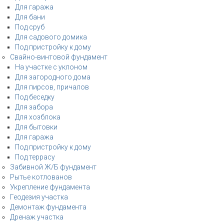
Для гаража
Для бани
Под сруб
Для садового домика
Под пристройку к дому
Свайно-винтовой фундамент
На участке с уклоном
Для загородного дома
Для пирсов, причалов
Под беседку
Для забора
Для хозблока
Для бытовки
Для гаража
Под пристройку к дому
Под террасу
Забивной Ж/Б фундамент
Рытье котлованов
Укрепление фундамента
Геодезия участка
Демонтаж фундамента
Дренаж участка