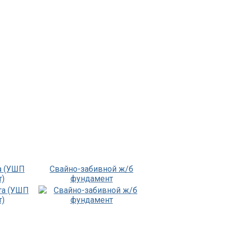
а (УШП
Свайно-забивной ж/б
)
фундамент