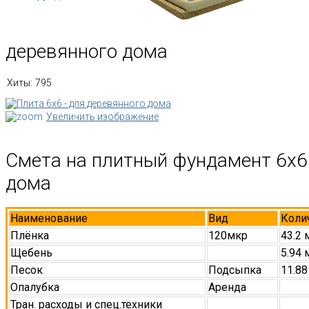
деревянного дома
Хиты:
795
Увеличить изображение
Смета на плитный фундамент 6х6
дома
Наименование
Вид
Коли
Плёнка
120мкр
43.2 
Щебень
5.94 
Песок
Подсыпка
11.88
Опалубка
Аренда
Тран. расходы и спец.техники