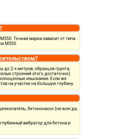
?
М350. Точная марка зависит от типа
рк М350.
роительством?
 до 2-х метров, образцов грунта,
ёлых строений этого достаточно).
полноценные изыскания. Если же
тов на участке на большую глубину.
шеекопатель, бетононасос (не всегда,
, глубинный вибратор для бетона и