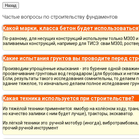
Частые вопросы по строительству фундаментов
Какой марки, класса бетон будет использоваться
По-разному, для несущих конструкций используем только М300 и 
заливаемых конструкций, например для ТИСЭ: сваи М300, ростве
Какие испытания грунтов вы проводите перед ст
Производим упрощённые изыскания - это бурение одной скважины
просвечивание грунтовых вод георадаром (для брусовых и нетяж
Если, результаты такого исследования сомнительны, то делаем 
здание тяжелое, то изначально делаем полное иследование грун
Какая техника используется при строительстве?
Из тяжёлой техники применяется: ямобур на колёсном ходу, тран
но качество заливки с ним будет лучше), тракторы, экскаватор.
Из лёгкой техники это: ручной мотобур (иногда), вибротрамбовка
прочий ручной инструмент