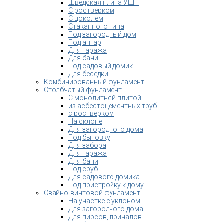
Шведская плита УШП
С ростверком
С цоколем
Стаканного типа
Под загородный дом
Под ангар
Для гаража
Для бани
Под садовый домик
Для беседки
Комбинированный фундамент
Столбчатый фундамент
С монолитной плитой
из асбестоцементных труб
с ростверком
На склоне
Для загородного дома
Под бытовку
Для забора
Для гаража
Для бани
Под сруб
Для садового домика
Под пристройку к дому
Свайно-винтовой фундамент
На участке с уклоном
Для загородного дома
Для пирсов, причалов