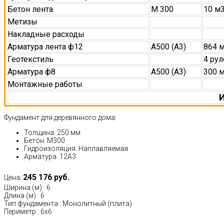
Бетон лента
М 300
10 м
Метизы
Накладные расходы
Арматура лента ф12
А500 (А3)
864 
Геотекстиль
4 рул
Арматура ф8
А500 (А3)
300 
Монтажные работы
И
Фундамент для деревянного дома:
Толщина: 250 мм
Бетон: М300
Гидроизоляция: Наплавляемая
Арматура: 12А3
245 176 руб.
Цена:
Ширина (м)
:
6
Длина (м)
:
6
Тип фундамента
:
Монолитный (плита)
Периметр
:
6х6