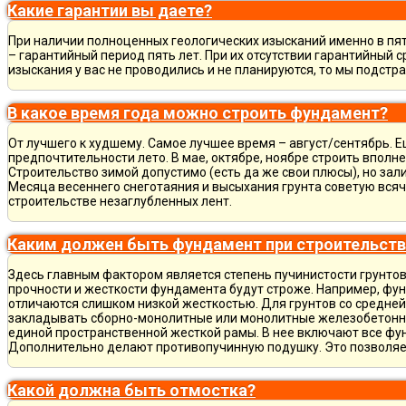
Какие гарантии вы даете?
При наличии полноценных геологических изысканий именно в пя
– гарантийный период пять лет. При их отсутствии гарантийный с
изыскания у вас не проводились и не планируются, то мы подст
В какое время года можно строить фундамент?
От лучшего к худшему. Самое лучшее время – август/сентябрь. Ещ
предпочтительности лето. В мае, октябре, ноябре строить вполн
Строительство зимой допустимо (есть да же свои плюсы), но зал
Месяца весеннего снеготаяния и высыхания грунта советую всяч
строительстве незаглубленных лент.
Каким должен быть фундамент при строительств
Здесь главным фактором является степень пучинистости грунтов.
прочности и жесткости фундамента будут строже. Например, фу
отличаются слишком низкой жесткостью. Для грунтов со средне
закладывать сборно-монолитные или монолитные железобетон
единой пространственной жесткой рамы. В нее включают все фу
Дополнительно делают противопучинную подушку. Это позволя
Какой должна быть отмостка?