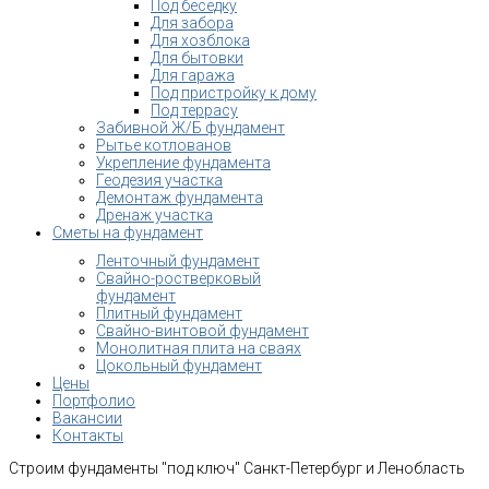
Под беседку
Для забора
Для хозблока
Для бытовки
Для гаража
Под пристройку к дому
Под террасу
Забивной Ж/Б фундамент
Рытье котлованов
Укрепление фундамента
Геодезия участка
Демонтаж фундамента
Дренаж участка
Сметы на фундамент
Ленточный фундамент
Свайно-ростверковый
фундамент
Плитный фундамент
Свайно-винтовой фундамент
Монолитная плита на сваях
Цокольный фундамент
Цены
Портфолио
Вакансии
Контакты
Строим фундаменты "под ключ" Санкт-Петербург и Ленобласть