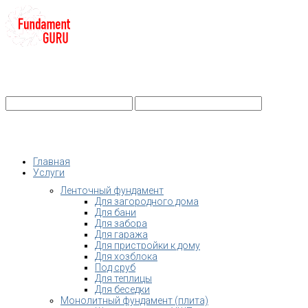
+7-
Строительство фундамента
Санкт-Петербург и Ленобласть
info@fundament-guru.ru
Санкт-Петербург, ул.Ворошилова, 2
Главная
Услуги
Ленточный фундамент
Для загородного дома
Для бани
Для забора
Для гаража
Для пристройки к дому
Для хозблока
Под сруб
Для теплицы
Для беседки
Монолитный фундамент (плита)