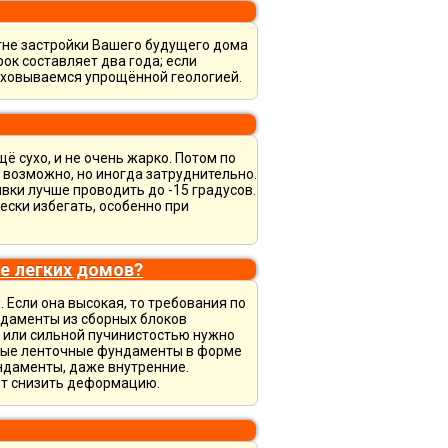
тне застройки Вашего будущего дома
рок составляет два года; если
раховываемся упрощённой геологией.
ё сухо, и не очень жарко. Потом по
е возможно, но иногда затруднительно.
ивки лучше проводить до -15 градусов.
ески избегать, особенно при
е легких домов?
 Если она высокая, то требования по
ндаменты из сборных блоков
й или сильной пучинистостью нужно
ные ленточные фундаменты в форме
ндаменты, даже внутренние.
ет снизить деформацию.