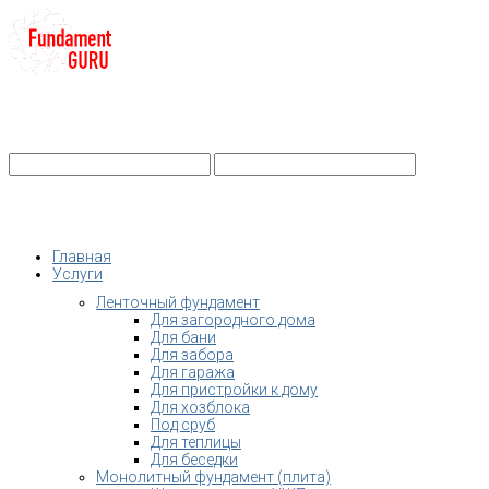
+7-
Строительство фундамента
Санкт-Петербург и Ленобласть
info@fundament-guru.ru
Санкт-Петербург, ул.Ворошилова, 2
Главная
Услуги
Ленточный фундамент
Для загородного дома
Для бани
Для забора
Для гаража
Для пристройки к дому
Для хозблока
Под сруб
Для теплицы
Для беседки
Монолитный фундамент (плита)