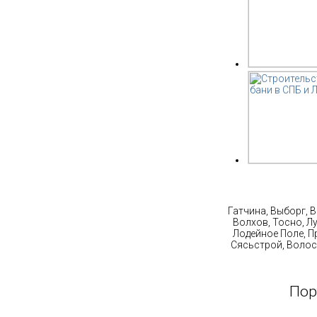
Ст
Гатчина, Выборг, 
Волхов, Тосно, Л
Лодейное Поле, П
Сясьстрой, Волос
Пор