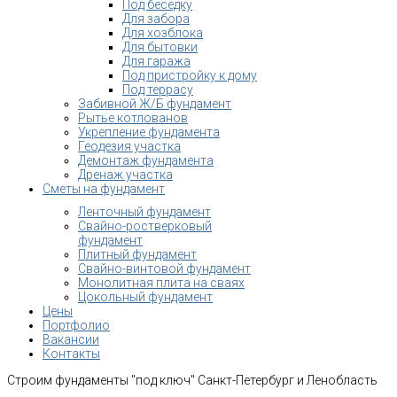
Под беседку
Для забора
Для хозблока
Для бытовки
Для гаража
Под пристройку к дому
Под террасу
Забивной Ж/Б фундамент
Рытье котлованов
Укрепление фундамента
Геодезия участка
Демонтаж фундамента
Дренаж участка
Сметы на фундамент
Ленточный фундамент
Свайно-ростверковый
фундамент
Плитный фундамент
Свайно-винтовой фундамент
Монолитная плита на сваях
Цокольный фундамент
Цены
Портфолио
Вакансии
Контакты
Строим фундаменты "под ключ" Санкт-Петербург и Ленобласть