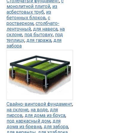
Столбчатый фундамент
,
с
монолитной плитой
,
из
асбестовых труб
,
из
бетонных блоков
,
с
ростверком
,
столбчато-
ленточный
,
для навеса
,
на
склоне
,
под бытовку
,
под
теплицу
,
для гаража
,
для
забора
Свайно-винтовой фундамент
,
на склоне
,
на воде
,
для
пирсов
,
для дома из бруса
,
под каркасный дом
,
для
дома из бревна
,
для забора
,
для веранды
,
для хозблока