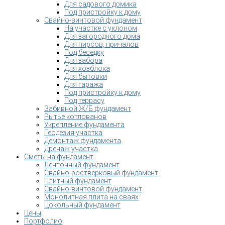
Для садового домика
Под пристройку к дому
Свайно-винтовой фундамент
На участке с уклоном
Для загородного дома
Для пирсов, причалов
Под беседку
Для забора
Для хозблока
Для бытовки
Для гаража
Под пристройку к дому
Под террасу
Забивной Ж/Б фундамент
Рытье котлованов
Укрепление фундамента
Геодезия участка
Демонтаж фундамента
Дренаж участка
Сметы на фундамент
Ленточный фундамент
Свайно-ростверковый фундамент
Плитный фундамент
Свайно-винтовой фундамент
Монолитная плита на сваях
Цокольный фундамент
Цены
Портфолио