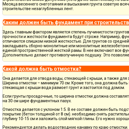
Месяца весеннего снеготаяния и высыхания грунта советую всяч
строительстве незаглубленных лент.
Каким должен быть фундамент при строительств
Здесь главным фактором является степень пучинистости грунтов.
прочности и жесткости фундамента будут строже. Например, фу
отличаются слишком низкой жесткостью. Для грунтов со средне
закладывать сборно-монолитные или монолитные железобетон
единой пространственной жесткой рамы. В нее включают все фу
Дополнительно делают противопучинную подушку. Это позволя
Какой должна быть отмостка?
Она делается для отвода воды, стекающей с крыши, а также для
Ширина отмостки – минимум 70 см. Кроме того, она должна быть 
стекающая с крыши вода размоет грунт и застоится под домом.
Если грунты просадочные, то ширина отмостки должна составлят
на 30 см шире фундаментных пазух.
Отмостка делается с уклоном 1:5. В ее составе должен быть по
покрытие (бетон толщиной от 8 см). необходимо снять раститель
глубину 10-15 см и заложить слой мягкой глины. Его нужно хорош
Рекомендуется делать водоотводную канавку по краю отмостки. 