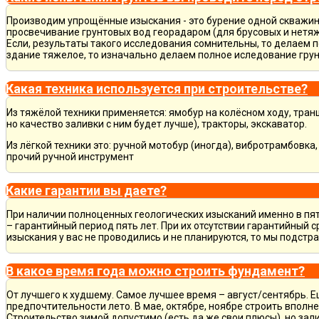
Производим упрощённые изыскания - это бурение одной скважины
просвечивание грунтовых вод георадаром (для брусовых и нетяж
Если, результаты такого исследования сомнительны, то делаем 
здание тяжелое, то изначально делаем полное иследование грун
Какая техника используется при строительстве?
Из тяжёлой техники применяется: ямобур на колёсном ходу, тран
но качество заливки с ним будет лучше), тракторы, экскаватор.
Из лёгкой техники это: ручной мотобур (иногда), вибротрамбовка
прочий ручной инструмент
Какие гарантии вы даете?
При наличии полноценных геологических изысканий именно в пя
– гарантийный период пять лет. При их отсутствии гарантийный с
изыскания у вас не проводились и не планируются, то мы подст
В какое время года можно строить фундамент?
От лучшего к худшему. Самое лучшее время – август/сентябрь. Ещ
предпочтительности лето. В мае, октябре, ноябре строить вполн
Строительство зимой допустимо (есть да же свои плюсы), но зал