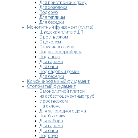
Для пристройки к дому
Для хозблока
Под сруб
Для теплицы
Для беседки
Монолитный фундамент (плита)
Шведская плита УШП
С ростверком
С цоколем
Стаканного типа
Под загородный дом
Под ангар
Для гаража
Для бани
Под садовый домик
Для беседки
Комбинированный фундамент
Столбчатый фундамент
С монолитной плитой
из асбестоцементных труб
с ростверком
На склоне
Для загородного дома
Под бытовку
Для забора
Для гаража
Для бани
Под сруб