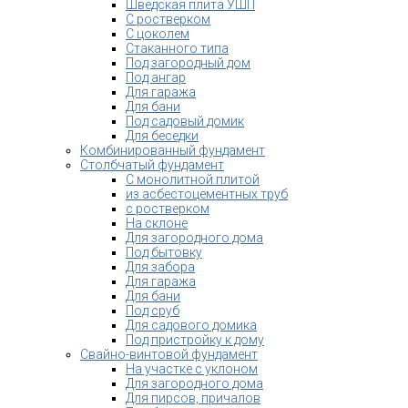
Шведская плита УШП
С ростверком
С цоколем
Стаканного типа
Под загородный дом
Под ангар
Для гаража
Для бани
Под садовый домик
Для беседки
Комбинированный фундамент
Столбчатый фундамент
С монолитной плитой
из асбестоцементных труб
с ростверком
На склоне
Для загородного дома
Под бытовку
Для забора
Для гаража
Для бани
Под сруб
Для садового домика
Под пристройку к дому
Свайно-винтовой фундамент
На участке с уклоном
Для загородного дома
Для пирсов, причалов