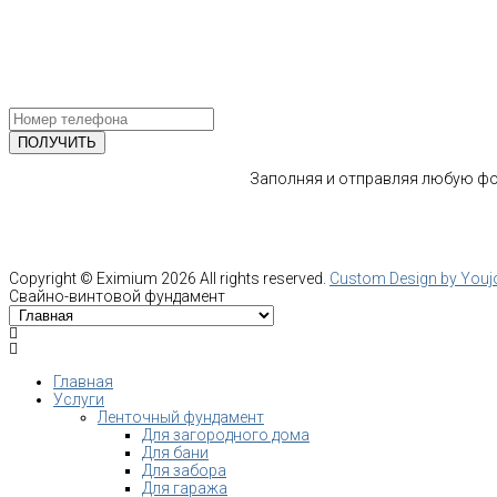
Email: info@fundament-guru.ru
ПОЛУЧИТЕ БЕСПЛАТНУЮ КОНС
СПЕЦИАЛИСТА
Заполняя и отправляя любую фор
Copyright ©
Eximium
2026 All rights reserved.
Custom Design by You
Свайно-винтовой фундамент
Главная
Услуги
Ленточный фундамент
Для загородного дома
Для бани
Для забора
Для гаража