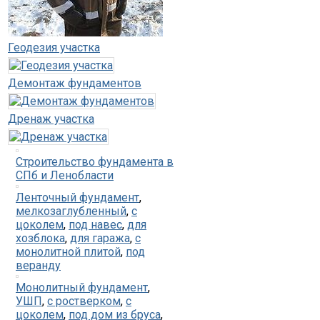
Геодезия участка
Демонтаж фундаментов
Дренаж участка
Строительство фундамента в
СПб и Ленобласти
Ленточный фундамент
,
мелкозаглубленный
,
с
цоколем
,
под навес
,
для
хозблока
,
для гаража
,
с
монолитной плитой
,
под
веранду
Монолитный фундамент
,
УШП
,
с ростверком
,
с
цоколем
,
под дом из бруса
,