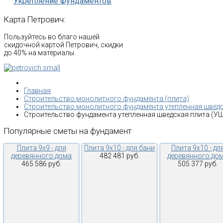
Укрепление фундаментов
Карта
Петрович:
Пользуйтесь во благо нашей
скидочной картой Петрович, скидки
до 40% на материалы.
Главная
Строительство монолитного фундамента (плита)
Строительство монолитного фундамента утепленная швед
Строительство фундамента утепленная шведская плита (УШ
Популярные
сметы
на
фундамент
Плита 9х9 - для
Плита 9х10 - для бани
Плита 9х10 - дл
деревянного дома
482 481 руб.
деревянного до
465 586 руб.
505 377 руб.