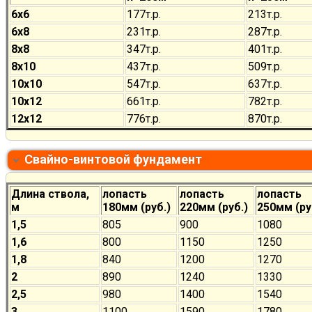
6х6
177
т.р.
213
т.р.
6х8
231
т.р.
287
т.р.
8х8
347
т.р.
401
т.р.
8х10
437
т.р.
509
т.р.
10х10
547
т.р.
637
т.р.
10х12
661
т.р.
782
т.р.
12х12
776
т.р.
870
т.р.
Свайно-винтовой фундамент
Длина ствола,
лопасть
лопасть
лопасть
м
180мм (руб.)
220мм (руб.)
250мм (ру
1,5
805
900
1080
1,6
800
1150
1250
1,8
840
1200
1270
2
890
1240
1330
2,5
980
1400
1540
3
1100
1590
1780