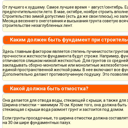
От лучшего к худшему. Самое лучшее время – август/сентябрь. Ещ
предпочтительности лето. В мае, октябре, ноябре строить вполн
Строительство зимой допустимо (есть да же свои плюсы), но зал
Месяца весеннего снеготаяния и высыхания грунта советую всяч
строительстве незаглубленных лент.
Каким должен быть фундамент при строитель
Здесь главным фактором является степень пучинистости грунтов.
прочности и жесткости фундамента будут строже. Например, фу
отличаются слишком низкой жесткостью. Для грунтов со средне
закладывать сборно-монолитные или монолитные железобетон
единой пространственной жесткой рамы. В нее включают все фу
Дополнительно делают противопучинную подушку. Это позволя
Какой должна быть отмостка?
Она делается для отвода воды, стекающей с крыши, а также для
Ширина отмостки – минимум 70 см. Кроме того, она должна быть 
стекающая с крыши вода размоет грунт и застоится под домом.
Если грунты просадочные, то ширина отмостки должна составлят
на 30 см шире фундаментных пазух.