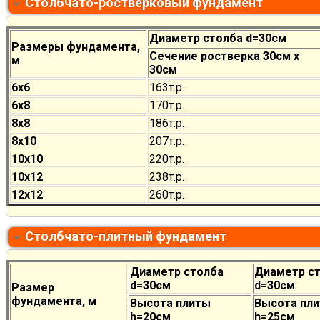
Столбчато-ростверковый фундамент
Диаметр столба d=30см
Размеры фундамента,
Сечение ростверка 30см х
м
30см
6х6
163т.р.
6х8
170
т.р.
8х8
186
т.р.
8х10
207
т.р.
10х10
220
т.р.
10х12
238
т.р.
12х12
260
т.р.
Столбчато-плитный фундамент
Диаметр столба
Диаметр с
d=30см
d=30см
Размер
фундамента, м
Высота плиты
Высота пл
h=20см
h=25см