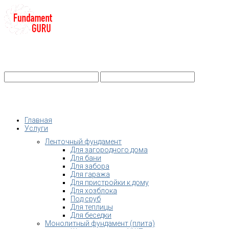
+7-
Строительство фундамента
Санкт-Петербург и Ленобласть
info@fundament-guru.ru
Санкт-Петербург, ул.Ворошилова, 2
Главная
Услуги
Ленточный фундамент
Для загородного дома
Для бани
Для забора
Для гаража
Для пристройки к дому
Для хозблока
Под сруб
Для теплицы
Для беседки
Монолитный фундамент (плита)