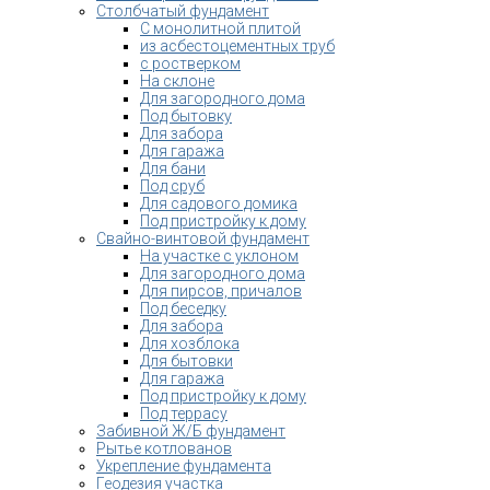
Столбчатый фундамент
С монолитной плитой
из асбестоцементных труб
с ростверком
На склоне
Для загородного дома
Под бытовку
Для забора
Для гаража
Для бани
Под сруб
Для садового домика
Под пристройку к дому
Свайно-винтовой фундамент
На участке с уклоном
Для загородного дома
Для пирсов, причалов
Под беседку
Для забора
Для хозблока
Для бытовки
Для гаража
Под пристройку к дому
Под террасу
Забивной Ж/Б фундамент
Рытье котлованов
Укрепление фундамента
Геодезия участка