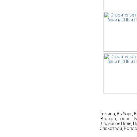
Ст
Гатчина, Выборг, 
Волхов, Тосно, Л
Лодейное Поле, П
Сясьстрой, Волос