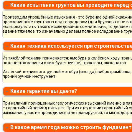
Какие испытания грунтов вы проводите перед
Производим упрощённые изыскания - это бурение одной скважины
просвечивание грунтовых вод георадаром (для брусовых и нетяж
Если, результаты такого исследования сомнительны, то делаем 
здание тяжелое, то изначально делаем полное иследование грун
Какая техника используется при строительств
Из тяжёлой техники применяется: ямобур на колёсном ходу, тран
но качество заливки с ним будет лучше), тракторы, экскаватор.
Из лёгкой техники это: ручной мотобур (иногда), вибротрамбовка
прочий ручной инструмент
Какие гарантии вы даете?
При наличии полноценных геологических изысканий именно в пя
– гарантийный период пять лет. При их отсутствии гарантийный с
изыскания у вас не проводились и не планируются, то мы подст
В какое время года можно строить фундамент