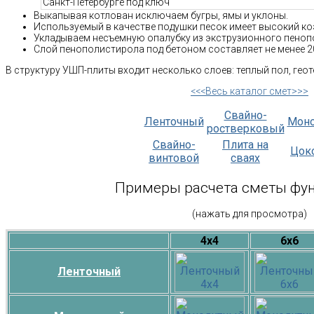
Выкапывая котлован исключаем бугры, ямы и уклоны.
Используемый в качестве подушки песок имеет высокий к
Укладываем несъемную опалубку из экструзионного пеноп
Слой пенополистирола под бетоном составляет не менее 2
В структуру УШП-плиты входит несколько слоев: теплый пол, гео
<<<Весь каталог смет>>>
Свайно-
Ленточный
Мон
ростверковый
Свайно-
Плита на
Цок
винтовой
сваях
Примеры расчета сметы фу
(нажать для просмотра)
4х4
6х6
Ленточный