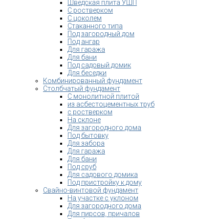
Шведская плита УШП
С ростверком
С цоколем
Стаканного типа
Под загородный дом
Под ангар
Для гаража
Для бани
Под садовый домик
Для беседки
Комбинированный фундамент
Столбчатый фундамент
С монолитной плитой
из асбестоцементных труб
с ростверком
На склоне
Для загородного дома
Под бытовку
Для забора
Для гаража
Для бани
Под сруб
Для садового домика
Под пристройку к дому
Свайно-винтовой фундамент
На участке с уклоном
Для загородного дома
Для пирсов, причалов