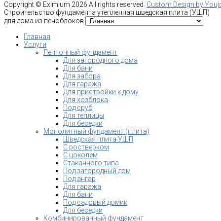
Copyright ©
Eximium
2026 All rights reserved.
Custom Design by You
Строительство фундамента утепленная шведская плита (УШП)
для дома из пеноблоков
Главная
Услуги
Ленточный фундамент
Для загородного дома
Для бани
Для забора
Для гаража
Для пристройки к дому
Для хозблока
Под сруб
Для теплицы
Для беседки
Монолитный фундамент (плита)
Шведская плита УШП
С ростверком
С цоколем
Стаканного типа
Под загородный дом
Под ангар
Для гаража
Для бани
Под садовый домик
Для беседки
Комбинированный фундамент