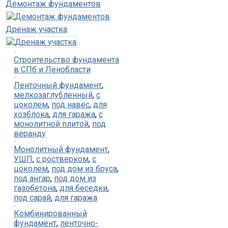
Демонтаж фундаментов
Дренаж участка
Строительство фундамента
в СПб и Ленобласти
Ленточный фундамент
,
мелкозаглубленный
,
с
цоколем
,
под навес
,
для
хозблока
,
для гаража
,
с
монолитной плитой
,
под
веранду
Монолитный фундамент
,
УШП
,
с ростверком
,
с
цоколем
,
под дом из бруса
,
под ангар
,
под дом из
газобетона
,
для беседки
,
под сарай
,
для гаража
Комбинированный
фундамент
,
ленточно-