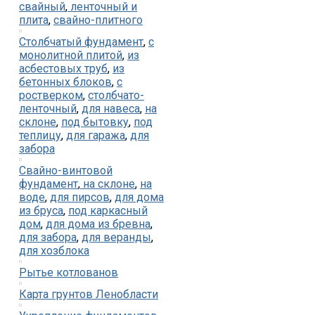
свайный
,
ленточный и
плита
,
свайно-плитного
Столбчатый фундамент
,
с
монолитной плитой
,
из
асбестовых труб
,
из
бетонных блоков
,
с
ростверком
,
столбчато-
ленточный
,
для навеса
,
на
склоне
,
под бытовку
,
под
теплицу
,
для гаража
,
для
забора
Свайно-винтовой
фундамент
,
на склоне
,
на
воде
,
для пирсов
,
для дома
из бруса
,
под каркасный
дом
,
для дома из бревна
,
для забора
,
для веранды
,
для хозблока
Рытье котлованов
Карта грунтов Ленобласти