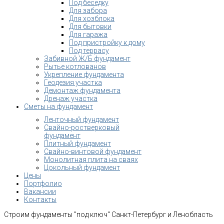
Под беседку
Для забора
Для хозблока
Для бытовки
Для гаража
Под пристройку к дому
Под террасу
Забивной Ж/Б фундамент
Рытье котлованов
Укрепление фундамента
Геодезия участка
Демонтаж фундамента
Дренаж участка
Сметы на фундамент
Ленточный фундамент
Свайно-ростверковый
фундамент
Плитный фундамент
Свайно-винтовой фундамент
Монолитная плита на сваях
Цокольный фундамент
Цены
Портфолио
Вакансии
Контакты
Строим фундаменты "под ключ" Санкт-Петербург и Ленобласть