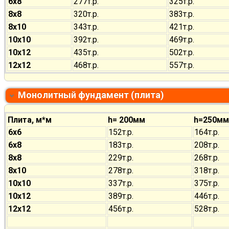
6х8
277т.р.
325т.р.
8х8
320т.р.
383т.р.
8х10
343т.р.
421т.р.
10х10
392т.р.
469т.р.
10х12
435т.р.
502т.р.
12х12
468т.р.
557т.р.
Монолитный фундамент (плита)
Плита, м*м
h= 200мм
h=250мм
6х6
152т.р.
164т.р.
6х8
183т.р.
208т.р.
8х8
229т.р.
268т.р.
8х10
278т.р.
318т.р.
10х10
337т.р.
375т.р.
10х12
389т.р.
446т.р.
12х12
456т.р.
528т.р.