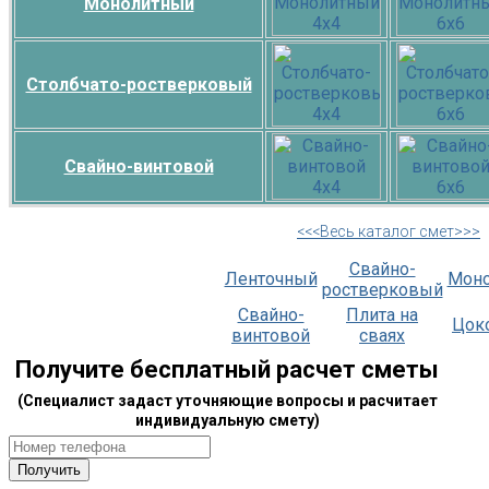
Монолитный
Столбчато-ростверковый
Свайно-винтовой
<<<Весь каталог смет>>>
Свайно-
Ленточный
Мон
ростверковый
Свайно-
Плита на
Цок
винтовой
сваях
Получите бесплатный расчет сметы
(Специалист задаст уточняющие вопросы и расчитает
индивидуальную смету)