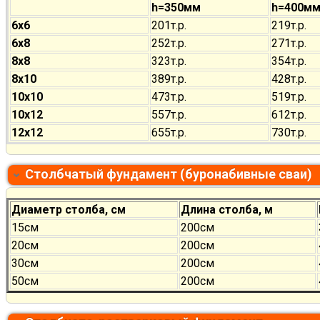
h=350мм
h=400м
6х6
201т.р.
219т.р.
6х8
252т.р.
271т.р.
8х8
323т.р.
354т.р.
8х10
389т.р.
428т.р.
10х10
473т.р.
519т.р.
10х12
557т.р.
612т.р.
12х12
655т.р.
730т.р.
Столбчатый фундамент (буронабивные сваи)
Диаметр столба, см
Длина столба, м
15см
200см
20см
200см
30см
200см
50см
200см