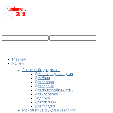
+7-
Строительство фундамента
Санкт-Петербург и Ленобласть
info@fundament-guru.ru
Санкт-Петербург, ул.Ворошилова, 2
Главная
Услуги
Ленточный фундамент
Для загородного дома
Для бани
Для забора
Для гаража
Для пристройки к дому
Для хозблока
Под сруб
Для теплицы
Для беседки
Монолитный фундамент (плита)