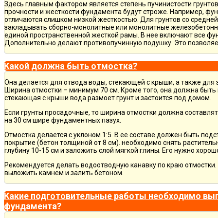
Здесь главным фактором является степень пучинистости грунтов.
прочности и жесткости фундамента будут строже. Например, фу
отличаются слишком низкой жесткостью. Для грунтов со средне
закладывать сборно-монолитные или монолитные железобетон
единой пространственной жесткой рамы. В нее включают все фу
Дополнительно делают противопучинную подушку. Это позволя
Какой должна быть отмостка?
Она делается для отвода воды, стекающей с крыши, а также для
Ширина отмостки – минимум 70 см. Кроме того, она должна быть 
стекающая с крыши вода размоет грунт и застоится под домом.
Если грунты просадочные, то ширина отмостки должна составлят
на 30 см шире фундаментных пазух.
Отмостка делается с уклоном 1:5. В ее составе должен быть по
покрытие (бетон толщиной от 8 см). необходимо снять раститель
глубину 10-15 см и заложить слой мягкой глины. Его нужно хорош
Рекомендуется делать водоотводную канавку по краю отмостки. 
выложить камнем и залить бетоном.
Какие подготовительные работы необходимо вып
фундамента?