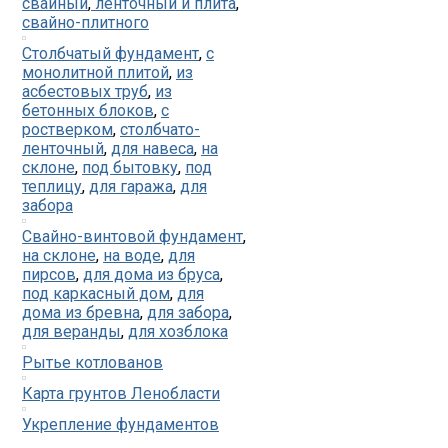
свайный
,
ленточный и плита
,
свайно-плитного
Столбчатый фундамент
,
с
монолитной плитой
,
из
асбестовых труб
,
из
бетонных блоков
,
с
ростверком
,
столбчато-
ленточный
,
для навеса
,
на
склоне
,
под бытовку
,
под
теплицу
,
для гаража
,
для
забора
Свайно-винтовой фундамент
,
на склоне
,
на воде
,
для
пирсов
,
для дома из бруса
,
под каркасный дом
,
для
дома из бревна
,
для забора
,
для веранды
,
для хозблока
Рытье котлованов
Карта грунтов Ленобласти
Укрепление фундаментов