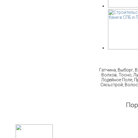
Ст
Гатчина, Выборг, 
Волхов, Тосно, Л
Лодейное Поле, П
Сясьстрой, Волос
Пор