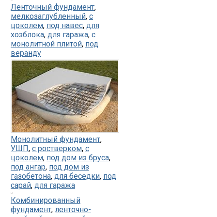
Ленточный фундамент
,
мелкозаглубленный
,
с
цоколем
,
под навес
,
для
хозблока
,
для гаража
,
с
монолитной плитой
,
под
веранду
Монолитный фундамент
,
УШП
,
с ростверком
,
с
цоколем
,
под дом из бруса
,
под ангар
,
под дом из
газобетона
,
для беседки
,
под
сарай
,
для гаража
Комбинированный
фундамент
,
ленточно-