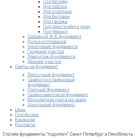
Под беседку
Для забора
Для хозблока
Для бытовки
Для гаража
Под пристройку к дому
Под террасу
Забивной Ж/Б фундамент
Рытье котлованов
Укрепление фундамента
Геодезия участка
Демонтаж фундамента
Дренаж участка
Сметы на фундамент
Ленточный фундамент
Свайно-ростверковый
фундамент
Плитный фундамент
Свайно-винтовой фундамент
Монолитная плита на сваях
Цокольный фундамент
Цены
Портфолио
Вакансии
Контакты
Строим фундаменты "под ключ" Санкт-Петербург и Ленобласть