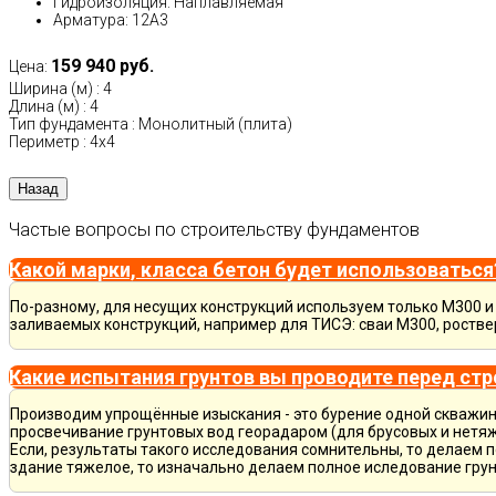
Гидроизоляция: Наплавляемая
Арматура: 12А3
159 940 руб.
Цена:
Ширина (м)
:
4
Длина (м)
:
4
Тип фундамента
:
Монолитный (плита)
Периметр
:
4х4
Частые вопросы по строительству фундаментов
Какой марки, класса бетон будет использоваться
По-разному, для несущих конструкций используем только М300 и 
заливаемых конструкций, например для ТИСЭ: сваи М300, ростве
Какие испытания грунтов вы проводите перед ст
Производим упрощённые изыскания - это бурение одной скважины
просвечивание грунтовых вод георадаром (для брусовых и нетяж
Если, результаты такого исследования сомнительны, то делаем 
здание тяжелое, то изначально делаем полное иследование грун