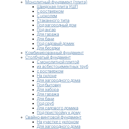
Монолитный фундамент (плита)
Шведская плита УШП
С ростверком
С цоколем
Стаканного типа
Под загородный дом
Под ангар
Для гаража
Для бани
Под садовый домик
Для беседки
Комбинированный фундамент
Столбчатый фундамент
С монолитной плитой
из асбестоцементных труб
с ростверком
На склоне
Для загородного дома
Под бытовку
Для забора
Для гаража
Для бани
Под сруб
Для садового домика
Под пристройку к дому
Свайно-винтовой фундамент
На участке с уклоном
Для загородного дома