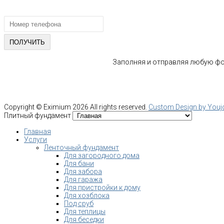
СПЕЦИАЛИСТА
Заполняя и отправляя любую фор
Copyright ©
Eximium
2026 All rights reserved.
Custom Design by You
Плитный фундамент
Главная
Услуги
Ленточный фундамент
Для загородного дома
Для бани
Для забора
Для гаража
Для пристройки к дому
Для хозблока
Под сруб
Для теплицы
Для беседки