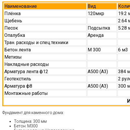
Наименование
Вид
Коли
Плёнка
120мкр
19.2 
Щебень
2.64 
Песок
Подсыпка
5.28 
Опалубка
Аренда
Тран. расходы и спец.техники
Бетон лента
М 300
6 м3
Метизы
Накладные расходы
Арматура лента ф12
А500 (А3)
384 
Геотекстиль
2 рул
Арматура ф8
А500 (А3)
300 
Монтажные работы
И
Фундамент для каменного дома:
Толщина: 300 мм
Бетон: М300