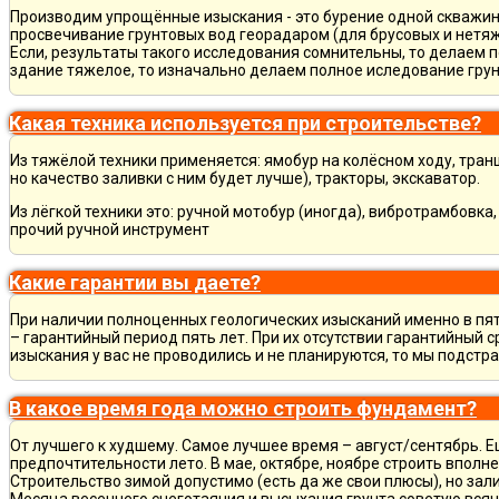
Производим упрощённые изыскания - это бурение одной скважины
просвечивание грунтовых вод георадаром (для брусовых и нетяж
Если, результаты такого исследования сомнительны, то делаем 
здание тяжелое, то изначально делаем полное иследование грун
Какая техника используется при строительстве?
Из тяжёлой техники применяется: ямобур на колёсном ходу, тран
но качество заливки с ним будет лучше), тракторы, экскаватор.
Из лёгкой техники это: ручной мотобур (иногда), вибротрамбовка
прочий ручной инструмент
Какие гарантии вы даете?
При наличии полноценных геологических изысканий именно в пя
– гарантийный период пять лет. При их отсутствии гарантийный с
изыскания у вас не проводились и не планируются, то мы подст
В какое время года можно строить фундамент?
От лучшего к худшему. Самое лучшее время – август/сентябрь. Ещ
предпочтительности лето. В мае, октябре, ноябре строить вполн
Строительство зимой допустимо (есть да же свои плюсы), но зал