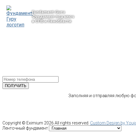
Fundament-Guru
Фундамент под ключ
в СПБ и Ленобласти
тел.: +7-964-339-68-44
193318, г. Санкт-Петербург
ул.Ворошилова, 2
Email: info@fundament-guru.ru
ПОЛУЧИТЕ БЕСПЛАТНУЮ КОНС
СПЕЦИАЛИСТА
Заполняя и отправляя любую фор
Copyright ©
Eximium
2026 All rights reserved.
Custom Design by You
Ленточный фундамент