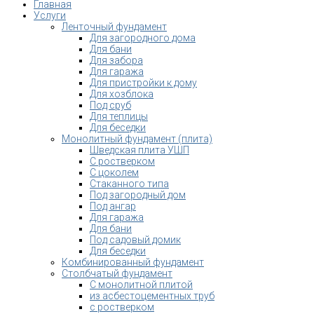
Главная
Услуги
Ленточный фундамент
Для загородного дома
Для бани
Для забора
Для гаража
Для пристройки к дому
Для хозблока
Под сруб
Для теплицы
Для беседки
Монолитный фундамент (плита)
Шведская плита УШП
С ростверком
С цоколем
Стаканного типа
Под загородный дом
Под ангар
Для гаража
Для бани
Под садовый домик
Для беседки
Комбинированный фундамент
Столбчатый фундамент
С монолитной плитой
из асбестоцементных труб
с ростверком