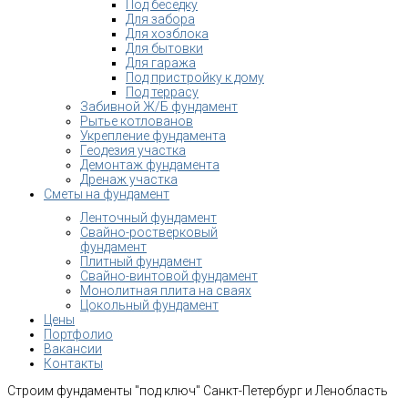
Под беседку
Для забора
Для хозблока
Для бытовки
Для гаража
Под пристройку к дому
Под террасу
Забивной Ж/Б фундамент
Рытье котлованов
Укрепление фундамента
Геодезия участка
Демонтаж фундамента
Дренаж участка
Сметы на фундамент
Ленточный фундамент
Свайно-ростверковый
фундамент
Плитный фундамент
Свайно-винтовой фундамент
Монолитная плита на сваях
Цокольный фундамент
Цены
Портфолио
Вакансии
Контакты
Строим фундаменты "под ключ" Санкт-Петербург и Ленобласть