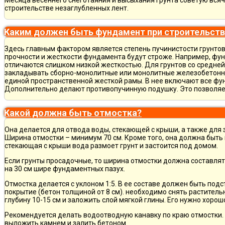
Месяца весеннего снеготаяния и высыхания грунта советую всяч
строительстве незаглубленных лент.
Каким должен быть фундамент при строительств
Здесь главным фактором является степень пучинистости грунтов.
прочности и жесткости фундамента будут строже. Например, фу
отличаются слишком низкой жесткостью. Для грунтов со средне
закладывать сборно-монолитные или монолитные железобетон
единой пространственной жесткой рамы. В нее включают все фу
Дополнительно делают противопучинную подушку. Это позволя
Какой должна быть отмостка?
Она делается для отвода воды, стекающей с крыши, а также для
Ширина отмостки – минимум 70 см. Кроме того, она должна быть 
стекающая с крыши вода размоет грунт и застоится под домом.
Если грунты просадочные, то ширина отмостки должна составлят
на 30 см шире фундаментных пазух.
Отмостка делается с уклоном 1:5. В ее составе должен быть по
покрытие (бетон толщиной от 8 см). необходимо снять раститель
глубину 10-15 см и заложить слой мягкой глины. Его нужно хорош
Рекомендуется делать водоотводную канавку по краю отмостки. 
выложить камнем и залить бетоном.