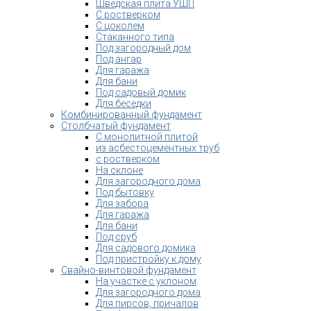
Шведская плита УШП
С ростверком
С цоколем
Стаканного типа
Под загородный дом
Под ангар
Для гаража
Для бани
Под садовый домик
Для беседки
Комбинированный фундамент
Столбчатый фундамент
С монолитной плитой
из асбестоцементных труб
с ростверком
На склоне
Для загородного дома
Под бытовку
Для забора
Для гаража
Для бани
Под сруб
Для садового домика
Под пристройку к дому
Свайно-винтовой фундамент
На участке с уклоном
Для загородного дома
Для пирсов, причалов