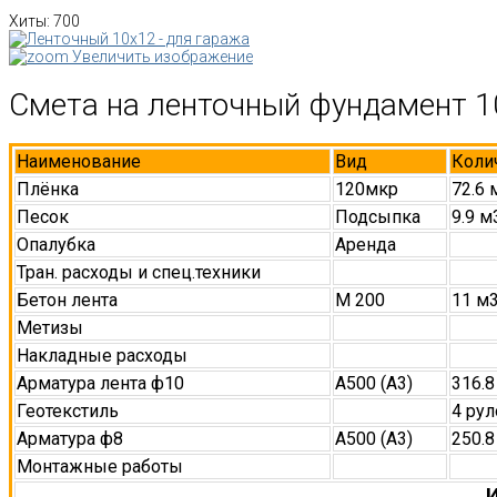
Хиты:
700
Увеличить изображение
Смета на ленточный фундамент 1
Наименование
Вид
Коли
Плёнка
120мкр
72.6 
Песок
Подсыпка
9.9 м
Опалубка
Аренда
Тран. расходы и спец.техники
Бетон лента
М 200
11 м
Метизы
Накладные расходы
Арматура лента ф10
А500 (А3)
316.8
Геотекстиль
4 рул
Арматура ф8
А500 (А3)
250.8
Монтажные работы
И