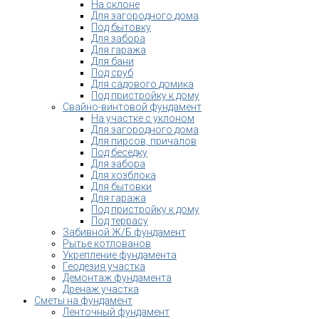
На склоне
Для загородного дома
Под бытовку
Для забора
Для гаража
Для бани
Под сруб
Для садового домика
Под пристройку к дому
Свайно-винтовой фундамент
На участке с уклоном
Для загородного дома
Для пирсов, причалов
Под беседку
Для забора
Для хозблока
Для бытовки
Для гаража
Под пристройку к дому
Под террасу
Забивной Ж/Б фундамент
Рытье котлованов
Укрепление фундамента
Геодезия участка
Демонтаж фундамента
Дренаж участка
Сметы на фундамент
Ленточный фундамент