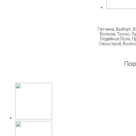
Ст
Гатчина, Выборг, 
Волхов, Тосно, Л
Лодейное Поле, П
Сясьстрой, Волос
Пор