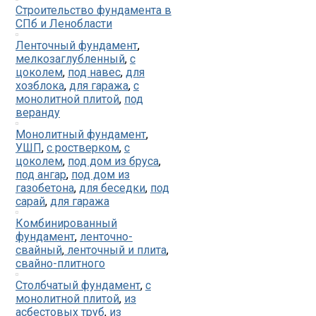
Строительство фундамента в
СПб и Ленобласти
Ленточный фундамент
,
мелкозаглубленный
,
с
цоколем
,
под навес
,
для
хозблока
,
для гаража
,
с
монолитной плитой
,
под
веранду
Монолитный фундамент
,
УШП
,
с ростверком
,
с
цоколем
,
под дом из бруса
,
под ангар
,
под дом из
газобетона
,
для беседки
,
под
сарай
,
для гаража
Комбинированный
фундамент
,
ленточно-
свайный
,
ленточный и плита
,
свайно-плитного
Столбчатый фундамент
,
с
монолитной плитой
,
из
асбестовых труб
,
из