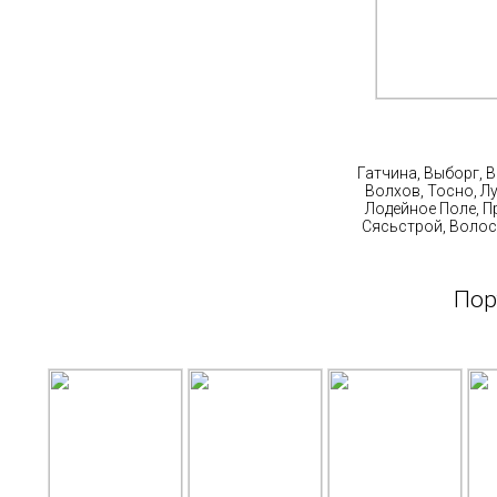
Ст
Гатчина, Выборг, 
Волхов, Тосно, Л
Лодейное Поле, П
Сясьстрой, Волос
Пор