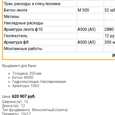
Тран. расходы и спец.техники
Бетон лента
М 300
32 м
Метизы
Накладные расходы
Арматура лента ф10
А500 (А3)
2880
Геотекстиль
12 р
Арматура ф8
А500 (А3)
300 
Монтажные работы
И
Фундамент для бани:
Толщина: 250 мм
Бетон: М300
Гидроизоляция: Наплавляемая
Арматура: 10А3
620 907 руб.
Цена:
Ширина (м)
:
10
Длина (м)
:
12
Тип фундамента
:
Монолитный (плита)
Периметр
:
10х12