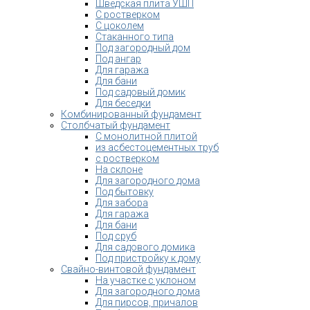
Шведская плита УШП
С ростверком
С цоколем
Стаканного типа
Под загородный дом
Под ангар
Для гаража
Для бани
Под садовый домик
Для беседки
Комбинированный фундамент
Столбчатый фундамент
С монолитной плитой
из асбестоцементных труб
с ростверком
На склоне
Для загородного дома
Под бытовку
Для забора
Для гаража
Для бани
Под сруб
Для садового домика
Под пристройку к дому
Свайно-винтовой фундамент
На участке с уклоном
Для загородного дома
Для пирсов, причалов