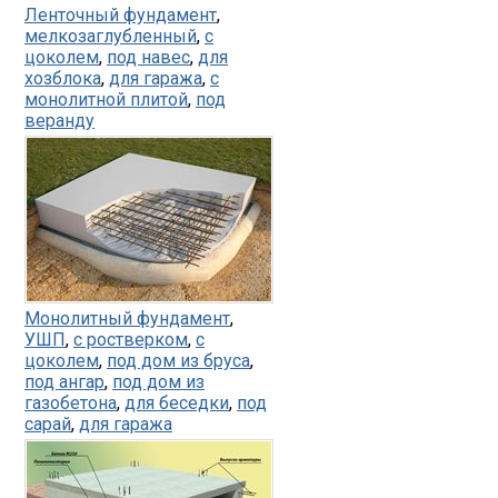
Ленточный фундамент
,
мелкозаглубленный
,
с
цоколем
,
под навес
,
для
хозблока
,
для гаража
,
с
монолитной плитой
,
под
веранду
Монолитный фундамент
,
УШП
,
с ростверком
,
с
цоколем
,
под дом из бруса
,
под ангар
,
под дом из
газобетона
,
для беседки
,
под
сарай
,
для гаража