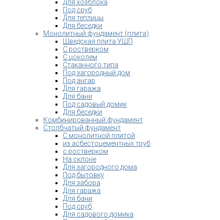
Для хозблока
Под сруб
Для теплицы
Для беседки
Монолитный фундамент (плита)
Шведская плита УШП
С ростверком
С цоколем
Стаканного типа
Под загородный дом
Под ангар
Для гаража
Для бани
Под садовый домик
Для беседки
Комбинированный фундамент
Столбчатый фундамент
С монолитной плитой
из асбестоцементных труб
с ростверком
На склоне
Для загородного дома
Под бытовку
Для забора
Для гаража
Для бани
Под сруб
Для садового домика