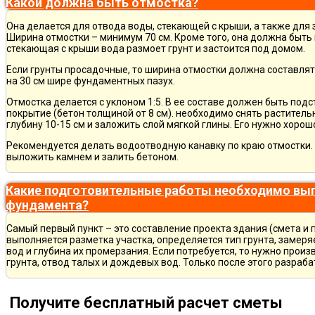
Какой должна быть отмостка?
Она делается для отвода воды, стекающей с крыши, а также для
Ширина отмостки – минимум 70 см. Кроме того, она должна быть 
стекающая с крыши вода размоет грунт и застоится под домом.
Если грунты просадочные, то ширина отмостки должна составлят
на 30 см шире фундаментных пазух.
Отмостка делается с уклоном 1:5. В ее составе должен быть по
покрытие (бетон толщиной от 8 см). необходимо снять раститель
глубину 10-15 см и заложить слой мягкой глины. Его нужно хорош
Рекомендуется делать водоотводную канавку по краю отмостки. 
выложить камнем и залить бетоном.
Какие подготовительные работы необходимо вып
фундамента?
Самый первый пункт – это составление проекта здания (смета и 
выполняется разметка участка, определяется тип грунта, замер
вод и глубина их промерзания. Если потребуется, то нужно произ
грунта, отвод талых и дождевых вод. Только после этого разра
Получите бесплатный расчет сметы