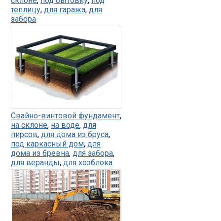
склоне
,
под бытовку
,
под
теплицу
,
для гаража
,
для
забора
Свайно-винтовой фундамент
,
на склоне
,
на воде
,
для
пирсов
,
для дома из бруса
,
под каркасный дом
,
для
дома из бревна
,
для забора
,
для веранды
,
для хозблока