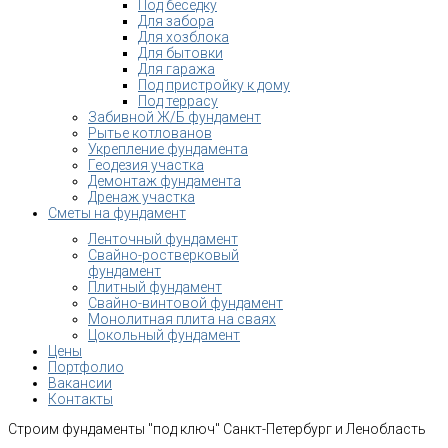
Под беседку
Для забора
Для хозблока
Для бытовки
Для гаража
Под пристройку к дому
Под террасу
Забивной Ж/Б фундамент
Рытье котлованов
Укрепление фундамента
Геодезия участка
Демонтаж фундамента
Дренаж участка
Сметы на фундамент
Ленточный фундамент
Свайно-ростверковый
фундамент
Плитный фундамент
Свайно-винтовой фундамент
Монолитная плита на сваях
Цокольный фундамент
Цены
Портфолио
Вакансии
Контакты
Строим фундаменты "под ключ" Санкт-Петербург и Ленобласть