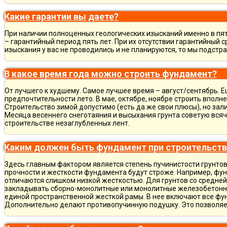
Какие гарантии вы даете?
При наличии полноценных геологических изысканий именно в пя
– гарантийный период пять лет. При их отсутствии гарантийный с
изыскания у вас не проводились и не планируются, то мы подст
В какое время года можно строить фундамент?
От лучшего к худшему. Самое лучшее время – август/сентябрь. Ещ
предпочтительности лето. В мае, октябре, ноябре строить вполн
Строительство зимой допустимо (есть да же свои плюсы), но зал
Месяца весеннего снеготаяния и высыхания грунта советую всяч
строительстве незаглубленных лент.
Каким должен быть фундамент при строительств
Здесь главным фактором является степень пучинистости грунтов.
прочности и жесткости фундамента будут строже. Например, фу
отличаются слишком низкой жесткостью. Для грунтов со средне
закладывать сборно-монолитные или монолитные железобетон
единой пространственной жесткой рамы. В нее включают все фу
Дополнительно делают противопучинную подушку. Это позволя