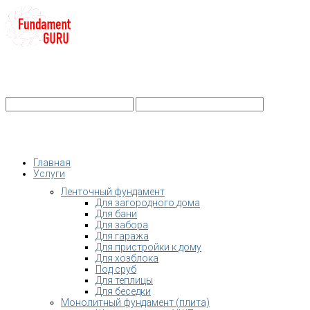
+7-
Строительство фундамента
Санкт-Петербург и Ленобласть
info@fundament-guru.ru
Санкт-Петербург, ул.Ворошилова, 2
Главная
Услуги
Ленточный фундамент
Для загородного дома
Для бани
Для забора
Для гаража
Для пристройки к дому
Для хозблока
Под сруб
Для теплицы
Для беседки
Монолитный фундамент (плита)