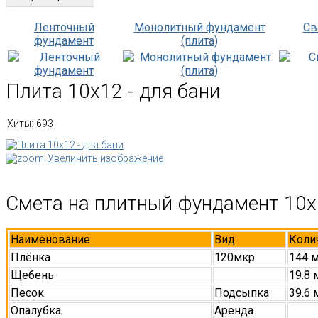
Ленточный
Монолитный фундамент
Св
фундамент
(плита)
Плита 10х12 - для бани
Хиты:
693
Увеличить изображение
Смета на плитный фундамент 10х
Наименование
Вид
Коли
Плёнка
120мкр
144 
Щебень
19.8 
Песок
Подсыпка
39.6 
Опалубка
Аренда