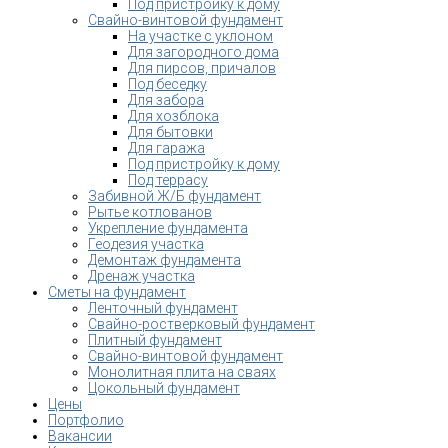
Под пристройку к дому
Свайно-винтовой фундамент
На участке с уклоном
Для загородного дома
Для пирсов, причалов
Под беседку
Для забора
Для хозблока
Для бытовки
Для гаража
Под пристройку к дому
Под террасу
Забивной Ж/Б фундамент
Рытье котлованов
Укрепление фундамента
Геодезия участка
Демонтаж фундамента
Дренаж участка
Сметы на фундамент
Ленточный фундамент
Свайно-ростверковый фундамент
Плитный фундамент
Свайно-винтовой фундамент
Монолитная плита на сваях
Цокольный фундамент
Цены
Портфолио
Вакансии