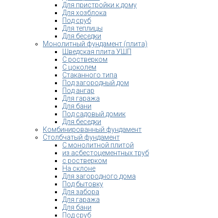
Для пристройки к дому
Для хозблока
Под сруб
Для теплицы
Для беседки
Монолитный фундамент (плита)
Шведская плита УШП
С ростверком
С цоколем
Стаканного типа
Под загородный дом
Под ангар
Для гаража
Для бани
Под садовый домик
Для беседки
Комбинированный фундамент
Столбчатый фундамент
С монолитной плитой
из асбестоцементных труб
с ростверком
На склоне
Для загородного дома
Под бытовку
Для забора
Для гаража
Для бани
Под сруб