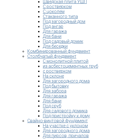
Шведская плита УШП
С ростверком
С цоколем
Стаканного типа
Под загородный дом
Под ангар
Для гаража
Для бани
Под садовый домик
Для беседки
Комбинированный фундамент
Столбчатый фундамент
С монолитной плитой
из асбестоцементных труб
с ростверком
На склоне
Для загородного дома
Под бытовку
Для забора
Для гаража
Для бани
Под сруб
Для садового домика
Под пристройку к дому
Свайно-винтовой фундамент
На участке с уклоном
Для загородного дома
Для пирсов, причалов