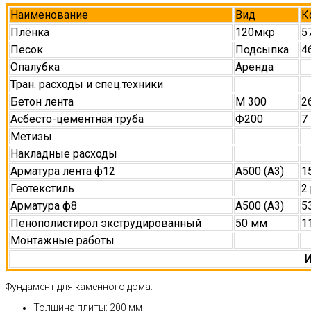
Наименование
Вид
К
Плёнка
120мкр
5
Песок
Подсыпка
4
Опалубка
Аренда
Тран. расходы и спец.техники
Бетон лента
М 300
2
Асбесто-цементная труба
Ф200
7
Метизы
Накладные расходы
Арматура лента ф12
А500 (А3)
1
Геотекстиль
2
Арматура ф8
А500 (А3)
5
Пенополистирол экструдированный
50 мм
1
Монтажные работы
И
Фундамент для каменного дома:
Толщина плиты: 200 мм