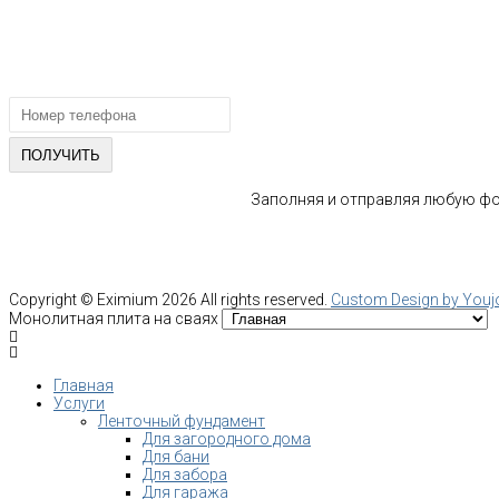
ПОЛУЧИТЕ БЕСПЛАТНУЮ КОНС
СПЕЦИАЛИСТА
Заполняя и отправляя любую фор
Copyright ©
Eximium
2026 All rights reserved.
Custom Design by You
Монолитная плита на сваях
Главная
Услуги
Ленточный фундамент
Для загородного дома
Для бани
Для забора
Для гаража