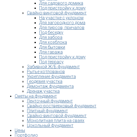
Для садового домика
Под пристройку к дому
Свайно-винтовой фундамент
На участке с уклоном
Для загородного дома
Для пирсов, причалов
Под беседку
Для забора
Для хозблока
Для бытовки
Для гаража
Под пристройку к дому
Под террасу
Забивной Ж/Б фундамент
Рытье котлованов
Укрепление фундамента
Геодезия участка
Демонтаж фундамента
Дренаж участка
Сметы на фундамент
Ленточный фундамент
Свайно-ростверковый фундамент
Плитный фундамент
Свайно-винтовой фундамент
Монолитная плита на сваях
Цокольный фундамент
Цены
Портфолио