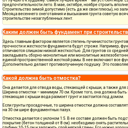
От лучшего к худшему. Самое лучшее время – август/сентябрь. Ещ
предпочтительности лето. В мае, октябре, ноябре строить вполн
Строительство зимой допустимо (есть да же свои плюсы), но зал
Месяца весеннего снеготаяния и высыхания грунта советую всяч
строительстве незаглубленных лент.
Каким должен быть фундамент при строительств
Здесь главным фактором является степень пучинистости грунтов.
прочности и жесткости фундамента будут строже. Например, фу
отличаются слишком низкой жесткостью. Для грунтов со средне
закладывать сборно-монолитные или монолитные железобетон
единой пространственной жесткой рамы. В нее включают все фу
Дополнительно делают противопучинную подушку. Это позволя
Какой должна быть отмостка?
Она делается для отвода воды, стекающей с крыши, а также для
Ширина отмостки – минимум 70 см. Кроме того, она должна быть 
стекающая с крыши вода размоет грунт и застоится под домом.
Если грунты просадочные, то ширина отмостки должна составлят
на 30 см шире фундаментных пазух.
Отмостка делается с уклоном 1:5. В ее составе должен быть по
покрытие (бетон толщиной от 8 см). необходимо снять раститель
глубину 10-15 см и заложить слой мягкой глины. Его нужно хорош