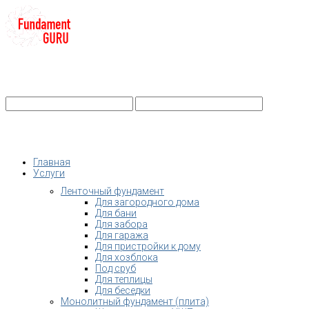
+7-
Строительство фундамента
Санкт-Петербург и Ленобласть
info@fundament-guru.ru
Санкт-Петербург, ул.Ворошилова, 2
Главная
Услуги
Ленточный фундамент
Для загородного дома
Для бани
Для забора
Для гаража
Для пристройки к дому
Для хозблока
Под сруб
Для теплицы
Для беседки
Монолитный фундамент (плита)