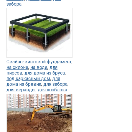
забора
Свайно-винтовой фундамент
,
на склоне
,
на воде
,
для
пирсов
,
для дома из бруса
,
под каркасный дом
,
для
дома из бревна
,
для забора
,
для веранды
,
для хозблока