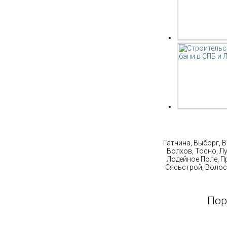
Ст
Гатчина, Выборг, 
Волхов, Тосно, Л
Лодейное Поле, П
Сясьстрой, Волос
Пор