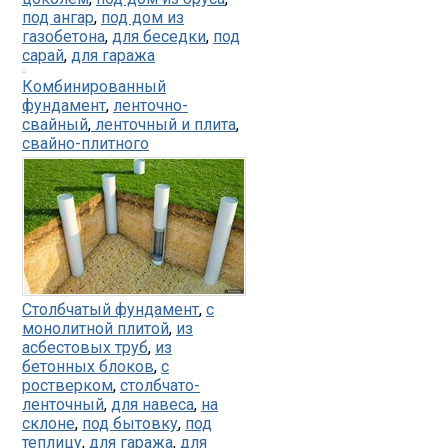
под ангар
,
под дом из
газобетона
,
для беседки
,
под
сарай
,
для гаража
Комбинированный
фундамент
,
ленточно-
свайный
,
ленточный и плита
,
свайно-плитного
Столбчатый фундамент
,
с
монолитной плитой
,
из
асбестовых труб
,
из
бетонных блоков
,
с
ростверком
,
столбчато-
ленточный
,
для навеса
,
на
склоне
,
под бытовку
,
под
теплицу
,
для гаража
,
для