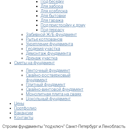
Под беседку
Для забора
Для хозблока
Для бытовки
Для гаража
Под пристройку к дому
Под террасу
Забивной Ж/Б фундамент
Рытье котлованов
Укрепление фундамента
Геодезия участка
Демонтаж фундамента
Дренаж участка
Сметы на фундамент
Ленточный фундамент
Свайно-ростверковый
фундамент
Плитный фундамент
Свайно-винтовой фундамент
Монолитная плита на сваях
Цокольный фундамент
Цены
Портфолио
Вакансии
Контакты
Строим фундаменты "под ключ" Санкт-Петербург и Ленобласть