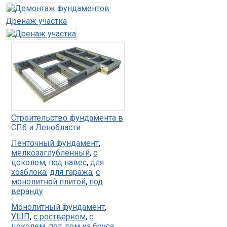
Дренаж участка
Строительство фундамента в
СПб и Ленобласти
Ленточный фундамент
,
мелкозаглубленный
,
с
цоколем
,
под навес
,
для
хозблока
,
для гаража
,
с
монолитной плитой
,
под
веранду
Монолитный фундамент
,
УШП
,
с ростверком
,
с
цоколем
,
под дом из бруса
,