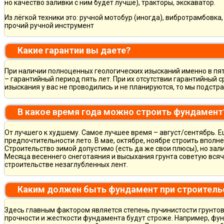
но качество заливки с ним будет лучше), тракторы, экскаватор.
Из лёгкой техники это: ручной мотобур (иногда), вибротрамбовка
прочий ручной инструмент
Какие гарантии вы даете?
При наличии полноценных геологических изысканий именно в пя
– гарантийный период пять лет. При их отсутствии гарантийный с
изыскания у вас не проводились и не планируются, то мы подст
В какое время года можно строить фундамент
От лучшего к худшему. Самое лучшее время – август/сентябрь. Ещ
предпочтительности лето. В мае, октябре, ноябре строить вполн
Строительство зимой допустимо (есть да же свои плюсы), но зал
Месяца весеннего снеготаяния и высыхания грунта советую всяч
строительстве незаглубленных лент.
Каким должен быть фундамент при строитель
Здесь главным фактором является степень пучинистости грунтов.
прочности и жесткости фундамента будут строже. Например, фу