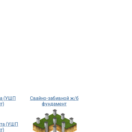
та (УШП
Свайно-забивной ж/б
т)
фундамент