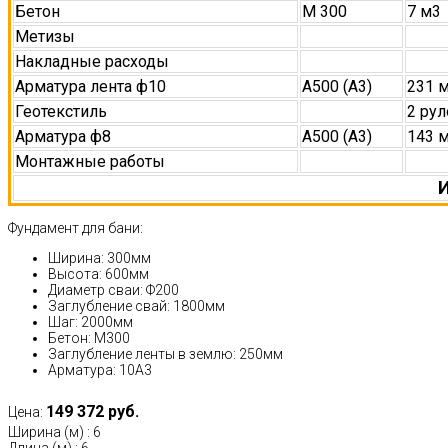
Бетон
М 300
7 м3
Метизы
Накладные расходы
Арматура лента ф10
А500 (А3)
231 
Геотекстиль
2 рул
Арматура ф8
А500 (А3)
143 
Монтажные работы
И
Фундамент для бани:
Ширина: 300мм
Высота: 600мм
Диаметр сваи: Ф200
Заглубление свай: 1800мм
Шаг: 2000мм
Бетон: М300
Заглубление ленты в землю: 250мм
Арматура: 10А3
149 372 руб.
Цена:
Ширина (м)
:
6