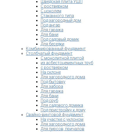
Шведская плита УШП
С ростверком
С цоколем
Стаканного типа
Под загородный дом
Под ангар
Для гаража
Для бани
Под садовый домик
Для беседки
Комбинированный фундамент
Столбчатый фундамент
С монолитной плитой
из асбестоцементных труб
с ростверком
На склоне
Для загородного дома
Под бытовку
Для забора
Для гаража
Для бани
Под сруб
Для садового домика
Под пристройку к дому
Свайно-винтовой фундамент
На участке с уклоном
Для загородного дома
Для пирсов, причалов