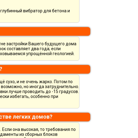
, глубинный вибратор для бетона и
тне застройки Вашего будущего дома
рок составляет два года; если
раховываемся упрощённой геологией.
?
ё сухо, и не очень жарко. Потом по
е возможно, но иногда затруднительно.
ивки лучше проводить до -15 градусов.
ески избегать, особенно при
стве легких домов?
 Если она высокая, то требования по
ндаменты из сборных блоков