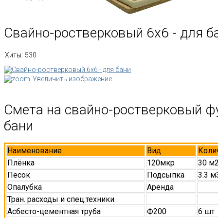
Свайно-ростверковый 6х6 - для б
Хиты:
530
Увеличить изображение
Смета на свайно-ростверковый ф
бани
Наименование
Вид
Коли
Плёнка
120мкр
30 м
Песок
Подсыпка
3.3 м
Опалубка
Аренда
Тран. расходы и спец.техники
Асбесто-цементная труба
Ф200
6 шт