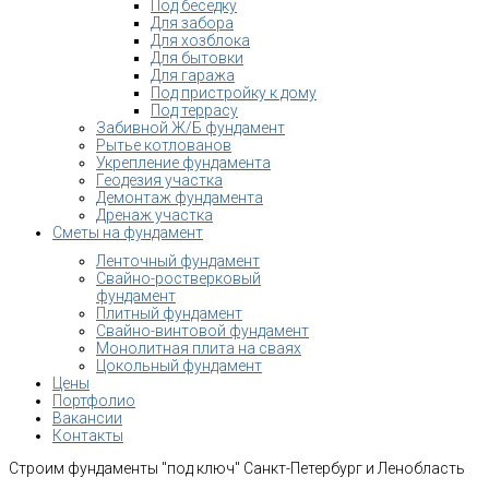
Под беседку
Для забора
Для хозблока
Для бытовки
Для гаража
Под пристройку к дому
Под террасу
Забивной Ж/Б фундамент
Рытье котлованов
Укрепление фундамента
Геодезия участка
Демонтаж фундамента
Дренаж участка
Сметы на фундамент
Ленточный фундамент
Свайно-ростверковый
фундамент
Плитный фундамент
Свайно-винтовой фундамент
Монолитная плита на сваях
Цокольный фундамент
Цены
Портфолио
Вакансии
Контакты
Строим фундаменты "под ключ" Санкт-Петербург и Ленобласть