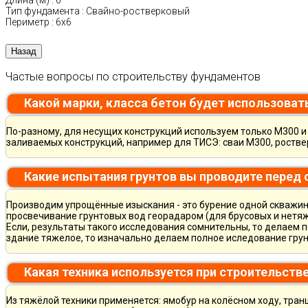
Длина (м)
:
6
Тип фундамента
:
Свайно-ростверковый
Периметр
:
6х6
Частые вопросы по строительству фундаментов
Какой марки, класса бетон будет использоват
По-разному, для несущих конструкций используем только М300 и 
заливаемых конструкций, например для ТИСЭ: сваи М300, ростве
Какие испытания грунтов вы проводите перед
Производим упрощённые изыскания - это бурение одной скважины
просвечивание грунтовых вод георадаром (для брусовых и нетяж
Если, результаты такого исследования сомнительны, то делаем 
здание тяжелое, то изначально делаем полное иследование грун
Какая техника используется при строительств
Из тяжёлой техники применяется: ямобур на колёсном ходу, тран