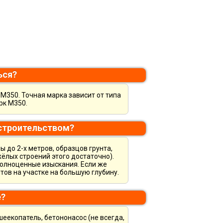
ься?
М350. Точная марка зависит от типа
рк М350.
 строительством?
 до 2-х метров, образцов грунта,
ёлых строений этого достаточно).
полноценные изыскания. Если же
тов на участке на большую глубину.
е?
шеекопатель, бетононасос (не всегда,