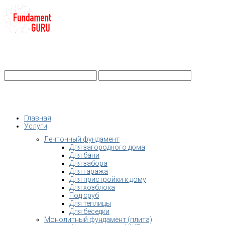
+7-
Строительство фундамента
Санкт-Петербург и Ленобласть
info@fundament-guru.ru
Санкт-Петербург, ул.Ворошилова, 2
Главная
Услуги
Ленточный фундамент
Для загородного дома
Для бани
Для забора
Для гаража
Для пристройки к дому
Для хозблока
Под сруб
Для теплицы
Для беседки
Монолитный фундамент (плита)