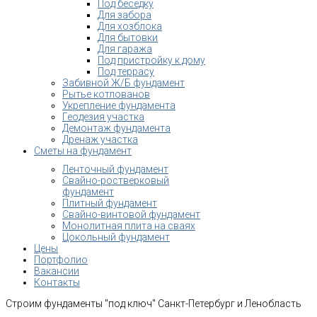
Под беседку
Для забора
Для хозблока
Для бытовки
Для гаража
Под пристройку к дому
Под террасу
Забивной Ж/Б фундамент
Рытье котлованов
Укрепление фундамента
Геодезия участка
Демонтаж фундамента
Дренаж участка
Сметы на фундамент
Ленточный фундамент
Свайно-ростверковый
фундамент
Плитный фундамент
Свайно-винтовой фундамент
Монолитная плита на сваях
Цокольный фундамент
Цены
Портфолио
Вакансии
Контакты
Строим фундаменты "под ключ" Санкт-Петербург и Ленобласть