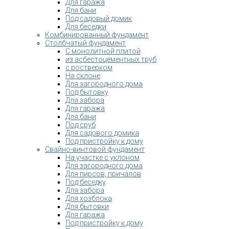
Для гаража
Для бани
Под садовый домик
Для беседки
Комбинированный фундамент
Столбчатый фундамент
С монолитной плитой
из асбестоцементных труб
с ростверком
На склоне
Для загородного дома
Под бытовку
Для забора
Для гаража
Для бани
Под сруб
Для садового домика
Под пристройку к дому
Свайно-винтовой фундамент
На участке с уклоном
Для загородного дома
Для пирсов, причалов
Под беседку
Для забора
Для хозблока
Для бытовки
Для гаража
Под пристройку к дому