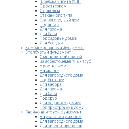
Шведская плита УШП
С ростверком
С цоколем
Стаканного типа
Под загородный дом
Под ангар
Для гаража
Для бани
Под садовый домик
Для беседки
Комбинированный фундамент
Столбчатый фундамент
С монолитной плитой
из асбестоцементных труб
с ростверком
На склоне
Для загородного дома
Под бытовку
Для забора
Для гаража
Для бани
Под сруб
Для садового домика
Под пристройку к дому
Свайно-винтовой фундамент
На участке с уклоном
Для загородного дома
Для пирсов, причалов