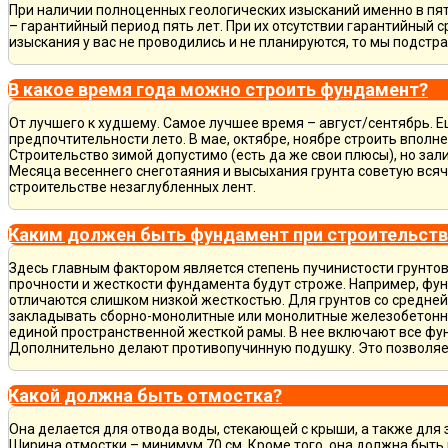
При наличии полноценных геологических изысканий именно в пя
– гарантийный период пять лет. При их отсутствии гарантийный с
изыскания у вас не проводились и не планируются, то мы подст
В какое время года можно строить фундамент?
От лучшего к худшему. Самое лучшее время – август/сентябрь. Ещ
предпочтительности лето. В мае, октябре, ноябре строить вполн
Строительство зимой допустимо (есть да же свои плюсы), но зал
Месяца весеннего снеготаяния и высыхания грунта советую всяч
строительстве незаглубленных лент.
Каким должен быть фундамент при строительств
Здесь главным фактором является степень пучинистости грунтов.
прочности и жесткости фундамента будут строже. Например, фу
отличаются слишком низкой жесткостью. Для грунтов со средне
закладывать сборно-монолитные или монолитные железобетон
единой пространственной жесткой рамы. В нее включают все фу
Дополнительно делают противопучинную подушку. Это позволя
Какой должна быть отмостка?
Она делается для отвода воды, стекающей с крыши, а также для
Ширина отмостки – минимум 70 см. Кроме того, она должна быть 