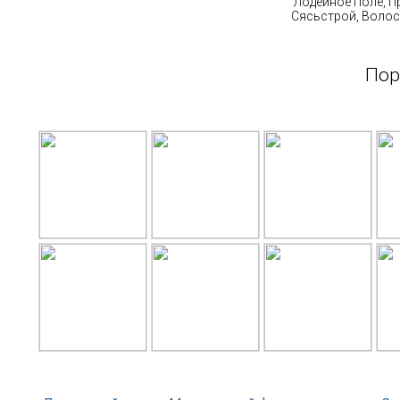
Лодейное Поле, П
Сясьстрой, Волос
Пор