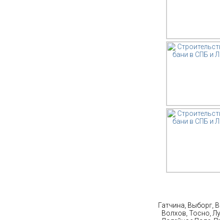
Ст
Гатчина, Выборг, 
Волхов, Тосно, Л