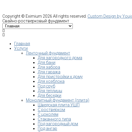
Copyright ©
Eximium
2026 All rights reserved.
Custom Design by You
Свайно-ростверковый фундамент
Главная
Услуги
Ленточный фундамент
Для загородного дома
Для бани
Для забора
Для гаража
Для пристройки к дому
Для хозблока
Под сруб
Для теплицы
Для беседки
Монолитный фундамент (плита)
Шведская плита УШП
С ростверком
С цоколем
Стаканного типа
Под загородный дом
Под ангар