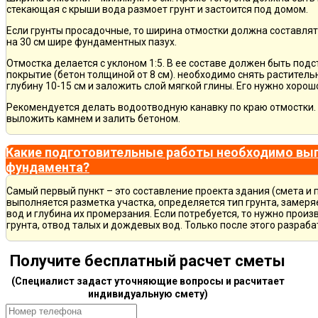
стекающая с крыши вода размоет грунт и застоится под домом.
Если грунты просадочные, то ширина отмостки должна составлят
на 30 см шире фундаментных пазух.
Отмостка делается с уклоном 1:5. В ее составе должен быть по
покрытие (бетон толщиной от 8 см). необходимо снять раститель
глубину 10-15 см и заложить слой мягкой глины. Его нужно хорош
Рекомендуется делать водоотводную канавку по краю отмостки. 
выложить камнем и залить бетоном.
Какие подготовительные работы необходимо вып
фундамента?
Самый первый пункт – это составление проекта здания (смета и 
выполняется разметка участка, определяется тип грунта, замер
вод и глубина их промерзания. Если потребуется, то нужно произ
грунта, отвод талых и дождевых вод. Только после этого разра
Получите бесплатный расчет сметы
(Специалист задаст уточняющие вопросы и расчитает
индивидуальную смету)