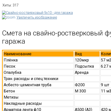
Хиты:
317
Увеличить изображение
Смета на свайно-ростверковый ф
гаража
Наименование
Вид
Коли
Плёнка
120мкр
57 м
Песок
Подсыпка
6.27 
Опалубка
Аренда
Тран. расходы и спец.техники
Асбесто-цементная труба
Ф200
9 шт
Бетон
М 300
11 м
Метизы
Накладные расходы
Арматура лента ф10
А500 (А3)
420 