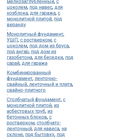
мелкозаглубленный
,
с
цоколем
,
под навес
,
для
хозблока
,
для гаража
,
с
монолитной плитой
,
под
веранду
Монолитный фундамент
,
УШП
,
с ростверком
,
с
цоколем
,
под дом из бруса
,
под ангар
,
под дом из
газобетона
,
для беседки
,
под
сарай
,
для гаража
Комбинированный
фундамент
,
ленточно-
свайный
,
ленточный и плита
,
свайно-плитного
Столбчатый фундамент
,
с
монолитной плитой
,
из
асбестовых труб
,
из
бетонных блоков
,
с
ростверком
,
столбчато-
ленточный
,
для навеса
,
на
склоне
,
под бытовку
,
под