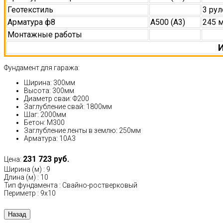
Геотекстиль
3 рул
Арматура ф8
А500 (А3)
245 
Монтажные работы
И
Фундамент для гаража:
Ширина: 300мм
Высота: 300мм
Диаметр сваи: Ф200
Заглубление свай: 1800мм
Шаг: 2000мм
Бетон: М300
Заглубление ленты в землю: 250мм
Арматура: 10А3
231 723 руб.
Цена:
Ширина (м)
:
9
Длина (м)
:
10
Тип фундамента
:
Свайно-ростверковый
Периметр
:
9х10