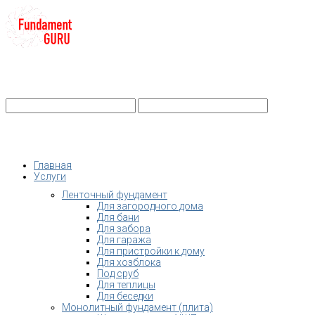
+7-
Строительство фундамента
Санкт-Петербург и Ленобласть
info@fundament-guru.ru
Санкт-Петербург, ул.Ворошилова, 2
Главная
Услуги
Ленточный фундамент
Для загородного дома
Для бани
Для забора
Для гаража
Для пристройки к дому
Для хозблока
Под сруб
Для теплицы
Для беседки
Монолитный фундамент (плита)