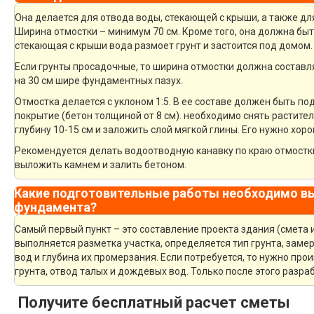
Она делается для отвода воды, стекающей с крыши, а также дл
Ширина отмостки – минимум 70 см. Кроме того, она должна быт
стекающая с крыши вода размоет грунт и застоится под домом.
Если грунты просадочные, то ширина отмостки должна составля
на 30 см шире фундаментных пазух.
Отмостка делается с уклоном 1:5. В ее составе должен быть 
покрытие (бетон толщиной от 8 см). необходимо снять растите
глубину 10-15 см и заложить слой мягкой глины. Его нужно хор
Рекомендуется делать водоотводную канавку по краю отмостки
выложить камнем и залить бетоном.
Какие подготовительные работы необходимо вы
фундамента?
Самый первый пункт – это составление проекта здания (смета 
выполняется разметка участка, определяется тип грунта, зам
вод и глубина их промерзания. Если потребуется, то нужно про
грунта, отвод талых и дождевых вод. Только после этого разр
Получите бесплатный расчет сметы