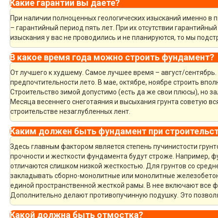
Какие гарантии вы даете?
При наличии полноценных геологических изысканий именно в 
– гарантийный период пять лет. При их отсутствии гарантийный 
изыскания у вас не проводились и не планируются, то мы под
В какое время года можно строить фундамент?
От лучшего к худшему. Самое лучшее время – август/сентябрь. 
предпочтительности лето. В мае, октябре, ноябре строить впол
Строительство зимой допустимо (есть да же свои плюсы), но за
Месяца весеннего снеготаяния и высыхания грунта советую вся
строительстве незаглубленных лент.
Каким должен быть фундамент при строительст
Здесь главным фактором является степень пучинистости грунто
прочности и жесткости фундамента будут строже. Например, 
отличаются слишком низкой жесткостью. Для грунтов со средн
закладывать сборно-монолитные или монолитные железобето
единой пространственной жесткой рамы. В нее включают все 
Дополнительно делают противопучинную подушку. Это позвол
Какой должна быть отмостка?