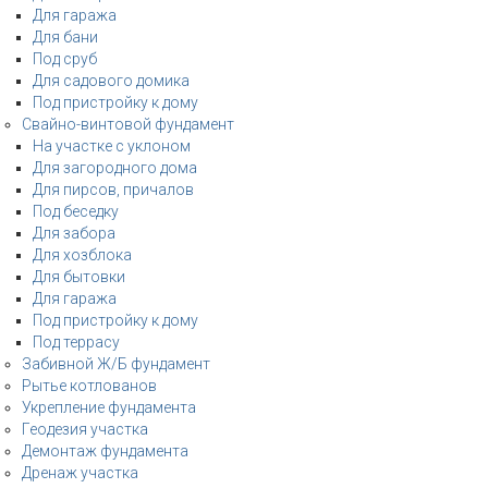
Для гаража
Для бани
Под сруб
Для садового домика
Под пристройку к дому
Свайно-винтовой фундамент
На участке с уклоном
Для загородного дома
Для пирсов, причалов
Под беседку
Для забора
Для хозблока
Для бытовки
Для гаража
Под пристройку к дому
Под террасу
Забивной Ж/Б фундамент
Рытье котлованов
Укрепление фундамента
Геодезия участка
Демонтаж фундамента
Дренаж участка