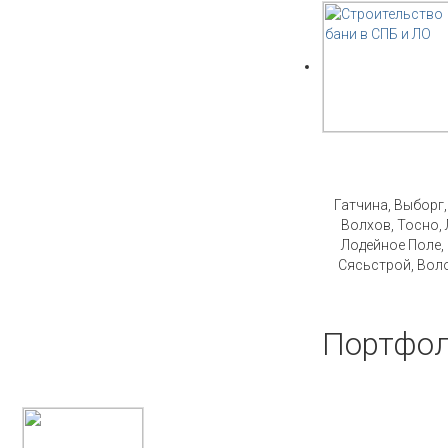
Стро
Гатчина, Выборг
Волхов, Тосно, 
Лодейное Поле,
Сясьстрой, Воло
Портфол