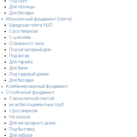
Под сруб
Для теплицы
Для беседки
Монолитный фундамент (плита)
Шведская плита УШП
С ростверком
С цоколем
Стаканного типа
Под загородный дом
Под ангар
Для гаража
Для бани
Под садовый домик
Для беседки
Комбинированный фундамент
Столбчатый фундамент
С монолитной плитой
из асбестоцементных труб
с ростверком
На склоне
Для загородного дома
Под бытовку
Для забора