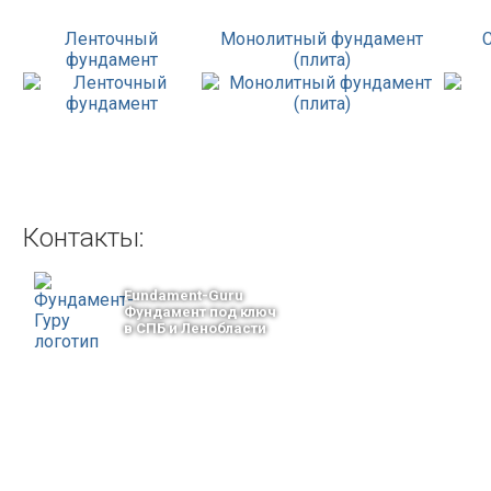
Ленточный
Монолитный фундамент
фундамент
(плита)
Контакты:
Fundament-Guru
Фундамент под ключ
в СПБ и Ленобласти
тел.: +7-964-339-68-44
193318, г. Санкт-Петербург
ул.Ворошилова, 2
Email: info@fundament-guru.ru
ПОЛУЧИТЕ БЕСПЛАТНУЮ КОНС
СПЕЦИАЛИСТА