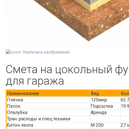
Увеличить изображение
Смета на цокольный фу
для гаража
Наименование
Вид
Кол
Плёнка
120мкр
62.
Песок
Подсыпка
19.
Опалубка
Аренда
Тран. расходы и спец.техники
Бетон лента
М 200
27 