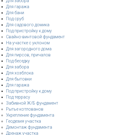
Для забора
Для гаража
Для бани
Под сруб
Для садового домика
Под пристройку к дому
Свайно-винтовой фундамент
На участке с уклоном
Для загородного дома
Для пирсов, причалов
Под беседку
Для забора
Для хозблока
Для бытовки
Для гаража
Под пристройку к дому
Под террасу
Забивной Ж/Б фундамент
Рытье котлованов
Укрепление фундамента
Геодезия участка
Демонтаж фундамента
Дренаж участка