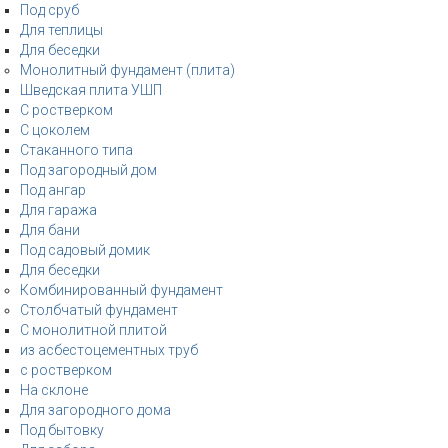
Под сруб
Для теплицы
Для беседки
Монолитный фундамент (плита)
Шведская плита УШП
С ростверком
С цоколем
Стаканного типа
Под загородный дом
Под ангар
Для гаража
Для бани
Под садовый домик
Для беседки
Комбинированный фундамент
Столбчатый фундамент
С монолитной плитой
из асбестоцементных труб
с ростверком
На склоне
Для загородного дома
Под бытовку