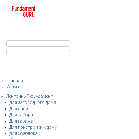
+7
Строительство фундамента
Санкт-Петербург и Ленобласть
info@fundament-guru.ru
Санкт-Петербург, ул.Ворошилова, 2
Главная
Услуги
Ленточный фундамент
Для загородного дома
Для бани
Для забора
Для гаража
Для пристройки к дому
Для хозблока