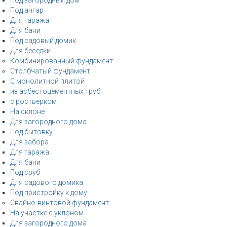
Под загородный дом
Под ангар
Для гаража
Для бани
Под садовый домик
Для беседки
Комбинированный фундамент
Столбчатый фундамент
С монолитной плитой
из асбестоцементных труб
с ростверком
На склоне
Для загородного дома
Под бытовку
Для забора
Для гаража
Для бани
Под сруб
Для садового домика
Под пристройку к дому
Свайно-винтовой фундамент
На участке с уклоном
Для загородного дома