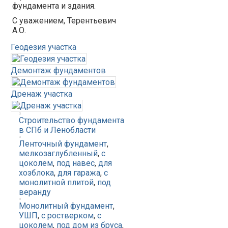
фундамента и здания.
С уважением, Терентьевич
А.О.
Геодезия участка
Демонтаж фундаментов
Дренаж участка
Строительство фундамента
в СПб и Ленобласти
Ленточный фундамент
,
мелкозаглубленный
,
с
цоколем
,
под навес
,
для
хозблока
,
для гаража
,
с
монолитной плитой
,
под
веранду
Монолитный фундамент
,
УШП
,
с ростверком
,
с
цоколем
,
под дом из бруса
,