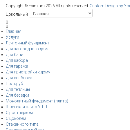
Copyright ©
Eximium
2026 All rights reserved.
Custom Design by Y
Цокольный
Главная
Услуги
Ленточный фундамент
Для загородного дома
Для бани
Для забора
Для гаража
Для пристройки к дому
Для хозблока
Под сруб
Для теплицы
Для беседки
Монолитный фундамент (плита)
Шведская плита УШП
С ростверком
С цоколем
Стаканного типа