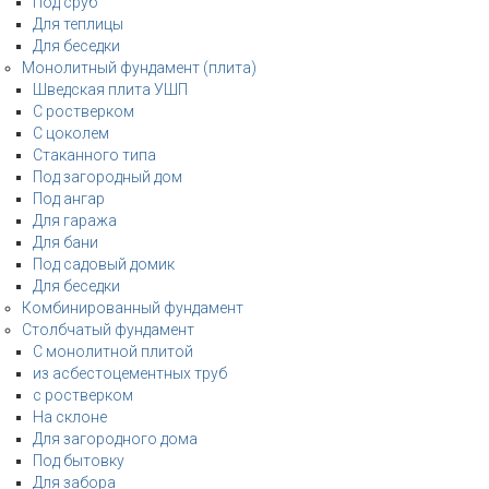
Под сруб
Для теплицы
Для беседки
Монолитный фундамент (плита)
Шведская плита УШП
С ростверком
С цоколем
Стаканного типа
Под загородный дом
Под ангар
Для гаража
Для бани
Под садовый домик
Для беседки
Комбинированный фундамент
Столбчатый фундамент
С монолитной плитой
из асбестоцементных труб
с ростверком
На склоне
Для загородного дома
Под бытовку
Для забора