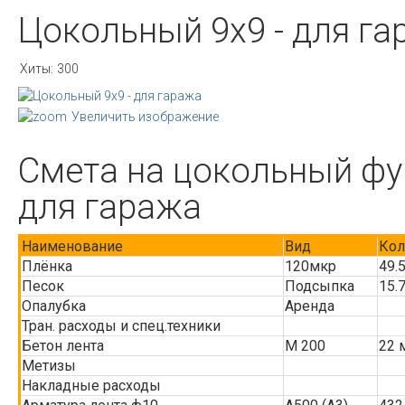
Цокольный 9х9 - для г
Хиты:
300
Увеличить изображение
Смета на цокольный фу
для гаража
Наименование
Вид
Кол
Плёнка
120мкр
49.
Песок
Подсыпка
15.
Опалубка
Аренда
Тран. расходы и спец.техники
Бетон лента
М 200
22 
Метизы
Накладные расходы