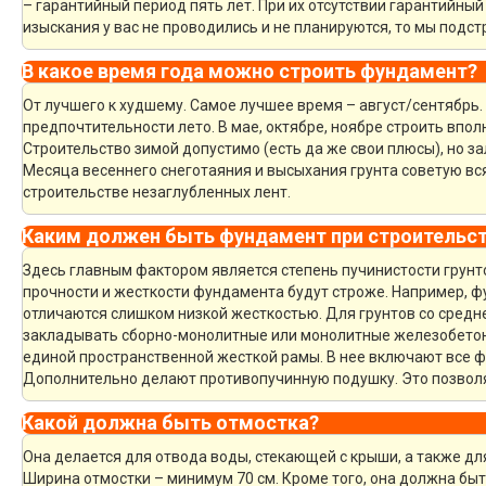
– гарантийный период пять лет. При их отсутствии гарантийный 
изыскания у вас не проводились и не планируются, то мы под
В какое время года можно строить фундамент?
От лучшего к худшему. Самое лучшее время – август/сентябрь. 
предпочтительности лето. В мае, октябре, ноябре строить впол
Строительство зимой допустимо (есть да же свои плюсы), но за
Месяца весеннего снеготаяния и высыхания грунта советую вся
строительстве незаглубленных лент.
Каким должен быть фундамент при строительст
Здесь главным фактором является степень пучинистости грунто
прочности и жесткости фундамента будут строже. Например, 
отличаются слишком низкой жесткостью. Для грунтов со средн
закладывать сборно-монолитные или монолитные железобето
единой пространственной жесткой рамы. В нее включают все 
Дополнительно делают противопучинную подушку. Это позвол
Какой должна быть отмостка?
Она делается для отвода воды, стекающей с крыши, а также дл
Ширина отмостки – минимум 70 см. Кроме того, она должна быт