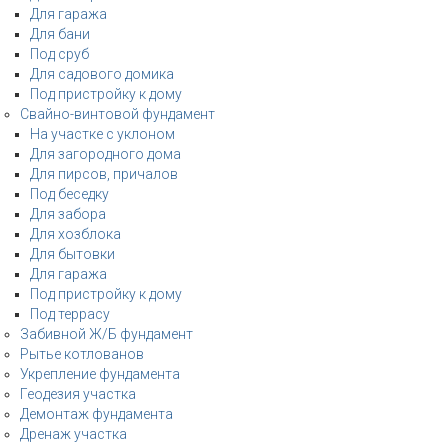
Для гаража
Для бани
Под сруб
Для садового домика
Под пристройку к дому
Свайно-винтовой фундамент
На участке с уклоном
Для загородного дома
Для пирсов, причалов
Под беседку
Для забора
Для хозблока
Для бытовки
Для гаража
Под пристройку к дому
Под террасу
Забивной Ж/Б фундамент
Рытье котлованов
Укрепление фундамента
Геодезия участка
Демонтаж фундамента
Дренаж участка