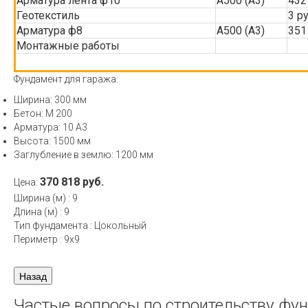
Арматура лента ф10
А500 (А3)
432
Геотекстиль
3 р
Арматура ф8
А500 (А3)
351
Монтажные работы
Фундамент для гаража:
Ширина: 300 мм
Бетон: М 200
Арматура: 10 А3
Высота: 1500 мм
Заглубление в землю: 1200 мм
370 818 руб.
Цена:
Ширина (м)
:
9
Длина (м)
:
9
Тип фундамента
:
Цокольный
Периметр
:
9х9
Частые вопросы по строительству фу