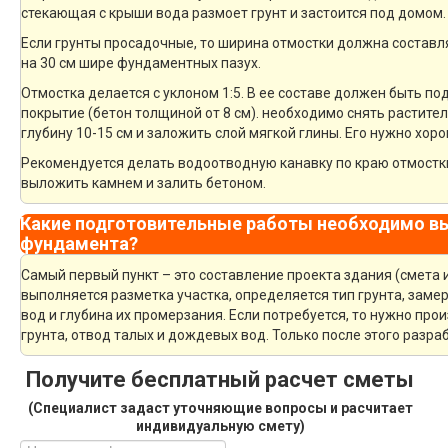
стекающая с крыши вода размоет грунт и застоится под домом.
Если грунты просадочные, то ширина отмостки должна составля
на 30 см шире фундаментных пазух.
Отмостка делается с уклоном 1:5. В ее составе должен быть 
покрытие (бетон толщиной от 8 см). необходимо снять растите
глубину 10-15 см и заложить слой мягкой глины. Его нужно хор
Рекомендуется делать водоотводную канавку по краю отмостки
выложить камнем и залить бетоном.
Какие подготовительные работы необходимо вы
фундамента?
Самый первый пункт – это составление проекта здания (смета 
выполняется разметка участка, определяется тип грунта, зам
вод и глубина их промерзания. Если потребуется, то нужно про
грунта, отвод талых и дождевых вод. Только после этого разр
Получите бесплатный расчет сметы
(Специалист задаст уточняющие вопросы и расчитает
индивидуальную смету)