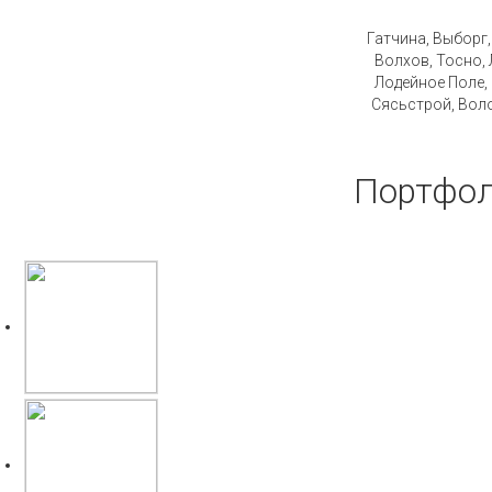
Стро
Гатчина, Выборг
Волхов, Тосно, 
Лодейное Поле,
Сясьстрой, Воло
Портфол