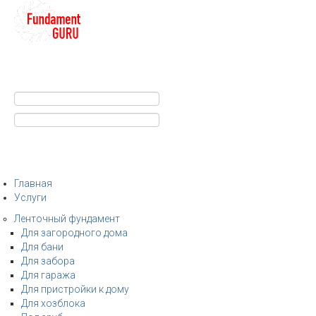
+7
Строительство фундамента
Санкт-Петербург и Ленобласть
info@fundament-guru.ru
Санкт-Петербург, ул.Ворошилова, 2
Главная
Услуги
Ленточный фундамент
Для загородного дома
Для бани
Для забора
Для гаража
Для пристройки к дому
Для хозблока