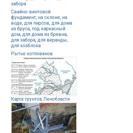
забора
Свайно-винтовой
фундамент
,
на склоне
,
на
воде
,
для пирсов
,
для дома
из бруса
,
под каркасный
дом
,
для дома из бревна
,
для забора
,
для веранды
,
для хозблока
Рытье котлованов
Карта грунтов Ленобласти