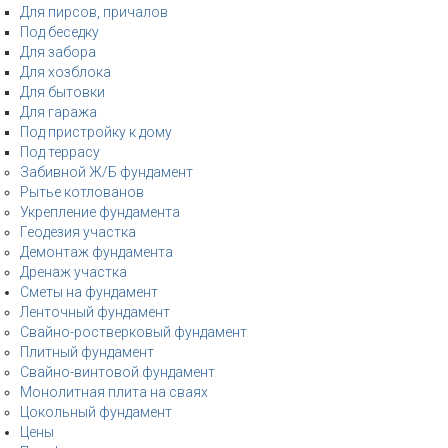
Для пирсов, причалов
Под беседку
Для забора
Для хозблока
Для бытовки
Для гаража
Под пристройку к дому
Под террасу
Забивной Ж/Б фундамент
Рытье котлованов
Укрепление фундамента
Геодезия участка
Демонтаж фундамента
Дренаж участка
Сметы на фундамент
Ленточный фундамент
Свайно-ростверковый фундамент
Плитный фундамент
Свайно-винтовой фундамент
Монолитная плита на сваях
Цокольный фундамент
Цены