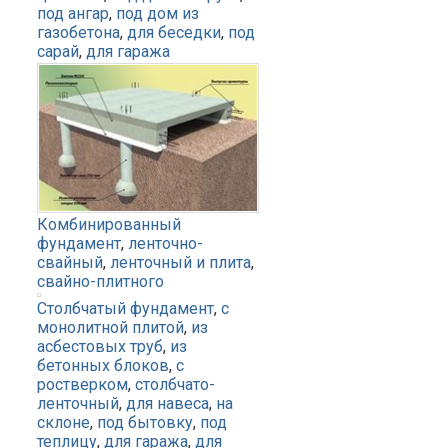
под ангар
,
под дом из
газобетона
,
для беседки
,
под
сарай
,
для гаража
Комбинированный
фундамент
,
ленточно-
свайный
,
ленточный и плита
,
свайно-плитного
Столбчатый фундамент
,
с
монолитной плитой
,
из
асбестовых труб
,
из
бетонных блоков
,
с
ростверком
,
столбчато-
ленточный
,
для навеса
,
на
склоне
,
под бытовку
,
под
теплицу
,
для гаража
,
для