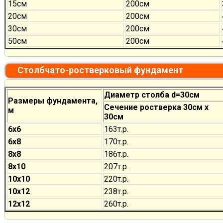
15см
200см
20см
200см
30см
200см
50см
200см
Столбчато-ростверковый фундамент
Диаметр столба d=30см
Размеры фундамента,
Сечение ростверка 30см х
м
30см
6х6
163т.р.
6х8
170
т.р.
8х8
186
т.р.
8х10
207
т.р.
10х10
220
т.р.
10х12
238
т.р.
12х12
260
т.р.