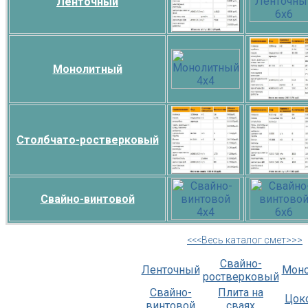
Ленточный
Монолитный
Столбчато-ростверковый
Свайно-винтовой
<<<Весь каталог смет>>>
Свайно-
Ленточный
Мон
ростверковый
Свайно-
Плита на
Цок
винтовой
сваях