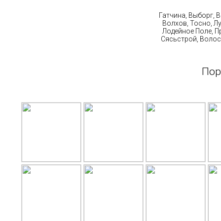
Ст
Гатчина, Выборг, 
Волхов, Тосно, Л
Лодейное Поле, П
Сясьстрой, Волос
Пор