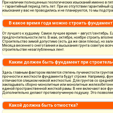
При наличии полноценных геологических изысканий именно в пя
– гарантийный период пять лет. При их отсутствии гарантийный с
изыскания у вас не проводились и не планируются, то мы подст
В какое время года можно строить фундамент
От лучшего к худшему. Самое лучшее время – август/сентябрь. Ещ
предпочтительности лето. В мае, октябре, ноябре строить вполн
Строительство зимой допустимо (есть да же свои плюсы), но зал
Месяца весеннего снеготаяния и высыхания грунта советую всяч
строительстве незаглубленных лент.
Каким должен быть фундамент при строитель
Здесь главным фактором является степень пучинистости грунтов.
прочности и жесткости фундамента будут строже. Например, фу
отличаются слишком низкой жесткостью. Для грунтов со средне
закладывать сборно-монолитные или монолитные железобетон
единой пространственной жесткой рамы. В нее включают все фу
Дополнительно делают противопучинную подушку. Это позволя
Какой должна быть отмостка?