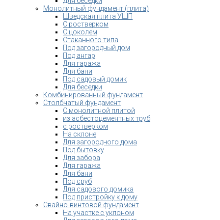
Для беседки
Монолитный фундамент (плита)
Шведская плита УШП
С ростверком
С цоколем
Стаканного типа
Под загородный дом
Под ангар
Для гаража
Для бани
Под садовый домик
Для беседки
Комбинированный фундамент
Столбчатый фундамент
С монолитной плитой
из асбестоцементных труб
с ростверком
На склоне
Для загородного дома
Под бытовку
Для забора
Для гаража
Для бани
Под сруб
Для садового домика
Под пристройку к дому
Свайно-винтовой фундамент
На участке с уклоном