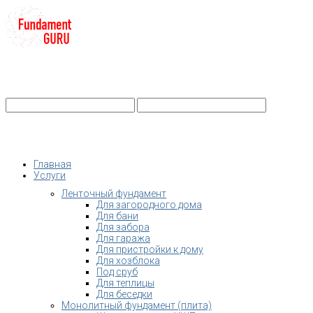
+7-
Строительство фундамента
Санкт-Петербург и Ленобласть
info@fundament-guru.ru
Санкт-Петербург, ул.Ворошилова, 2
Главная
Услуги
Ленточный фундамент
Для загородного дома
Для бани
Для забора
Для гаража
Для пристройки к дому
Для хозблока
Под сруб
Для теплицы
Для беседки
Монолитный фундамент (плита)