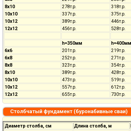
8х10
278т.р.
318т.р.
10х10
337т.р.
375т.р.
10х12
389т.р.
446т.р.
12х12
456т.р.
528т.р.
h=350мм
h=400м
6х6
201т.р.
219т.р.
6х8
252т.р.
271т.р.
8х8
323т.р.
354т.р.
8х10
389т.р.
428т.р.
10х10
473т.р.
519т.р.
10х12
557т.р.
612т.р.
12х12
655т.р.
730т.р.
Столбчатый фундамент (буронабивные сваи)
Диаметр столба, см
Длина столба, м