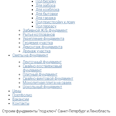
Под беседку
Для забора
Для хозблока
Для бытовки
Для гаража
Под пристройку к дому
Под террасу
Забивной Ж/Б фундамент
Рытье котлованов
Укрепление фундамента
Геодезия участка
Демонтаж фундамента
Дренаж участка
Сметы на фундамент
Ленточный фундамент
Свайно-ростверковый
фундамент
Плитный фундамент
Свайно-винтовой фундамент
Монолитная плита на сваях
Цокольный фундамент
Цены
Портфолио
Вакансии
Контакты
Строим фундаменты "под ключ" Санкт-Петербург и Ленобласть