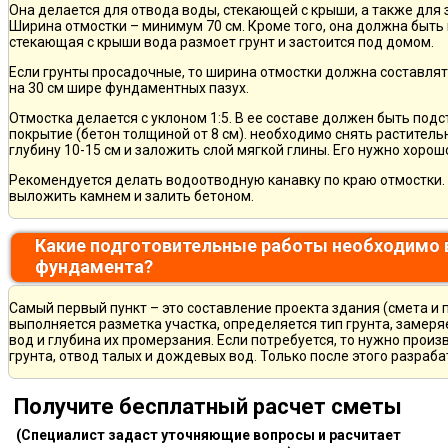
Она делается для отвода воды, стекающей с крыши, а также для
Ширина отмостки – минимум 70 см. Кроме того, она должна быть 
стекающая с крыши вода размоет грунт и застоится под домом.
Если грунты просадочные, то ширина отмостки должна составлят
на 30 см шире фундаментных пазух.
Отмостка делается с уклоном 1:5. В ее составе должен быть по
покрытие (бетон толщиной от 8 см). необходимо снять раститель
глубину 10-15 см и заложить слой мягкой глины. Его нужно хорош
Рекомендуется делать водоотводную канавку по краю отмостки. 
выложить камнем и залить бетоном.
Какие подготовительные работы необходимо 
фундамента?
Самый первый пункт – это составление проекта здания (смета и 
выполняется разметка участка, определяется тип грунта, замер
вод и глубина их промерзания. Если потребуется, то нужно произ
грунта, отвод талых и дождевых вод. Только после этого разра
Получите бесплатный расчет сметы
(Специалист задаст уточняющие вопросы и расчитает