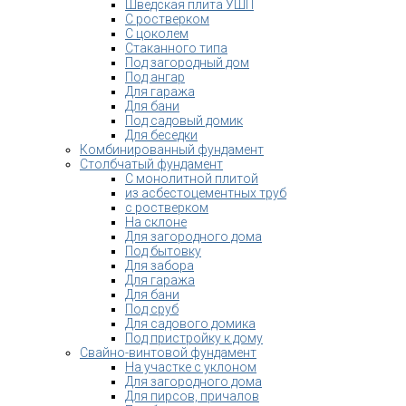
Шведская плита УШП
С ростверком
С цоколем
Стаканного типа
Под загородный дом
Под ангар
Для гаража
Для бани
Под садовый домик
Для беседки
Комбинированный фундамент
Столбчатый фундамент
С монолитной плитой
из асбестоцементных труб
с ростверком
На склоне
Для загородного дома
Под бытовку
Для забора
Для гаража
Для бани
Под сруб
Для садового домика
Под пристройку к дому
Свайно-винтовой фундамент
На участке с уклоном
Для загородного дома
Для пирсов, причалов