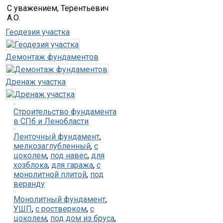
С уважением, Терентьевич
А.О.
Геодезия участка
Демонтаж фундаментов
Дренаж участка
Строительство фундамента
в СПб и Ленобласти
Ленточный фундамент
,
мелкозаглубленный
,
с
цоколем
,
под навес
,
для
хозблока
,
для гаража
,
с
монолитной плитой
,
под
веранду
Монолитный фундамент
,
УШП
,
с ростверком
,
с
цоколем
,
под дом из бруса
,