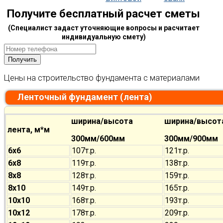
Получите бесплатный расчет сметы
(Специалист задаст уточняющие вопросы и расчитает
индивидуальную смету)
Цены на строительство фундамента с материалами
Ленточный фундамент (лента)
ширина/высота
ширина/высот
лента, м*м
300мм/600мм
300мм/900мм
6х6
107т.р.
121т.р.
6х8
119т.р.
138т.р.
8х8
128т.р.
159т.р.
8х10
149т.р.
165т.р.
10х10
168т.р.
193т.р.
10х12
178т.р.
209т.р.