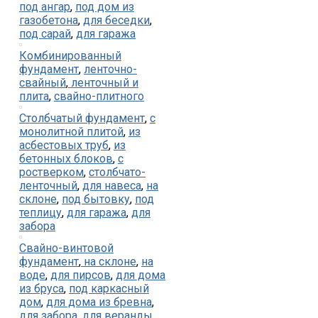
под ангар
,
под дом из
газобетона
,
для беседки
,
под сарай
,
для гаража
Комбинированный
фундамент
,
ленточно-
свайный
,
ленточный и
плита
,
свайно-плитного
Столбчатый фундамент
,
с
монолитной плитой
,
из
асбестовых труб
,
из
бетонных блоков
,
с
ростверком
,
столбчато-
ленточный
,
для навеса
,
на
склоне
,
под бытовку
,
под
теплицу
,
для гаража
,
для
забора
Свайно-винтовой
фундамент
,
на склоне
,
на
воде
,
для пирсов
,
для дома
из бруса
,
под каркасный
дом
,
для дома из бревна
,
для забора
,
для веранды
,