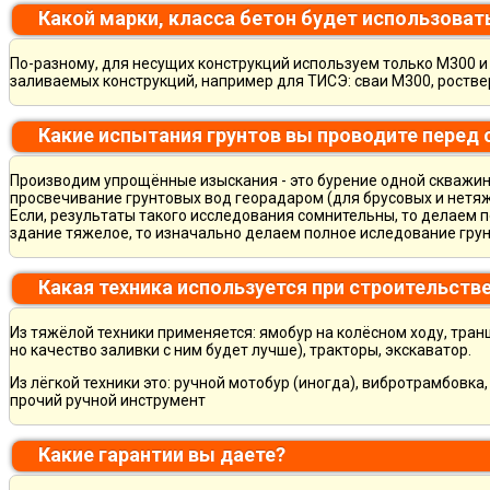
Какой марки, класса бетон будет использоват
По-разному, для несущих конструкций используем только М300 и 
заливаемых конструкций, например для ТИСЭ: сваи М300, ростве
Какие испытания грунтов вы проводите перед
Производим упрощённые изыскания - это бурение одной скважины
просвечивание грунтовых вод георадаром (для брусовых и нетяж
Если, результаты такого исследования сомнительны, то делаем 
здание тяжелое, то изначально делаем полное иследование грун
Какая техника используется при строительств
Из тяжёлой техники применяется: ямобур на колёсном ходу, тран
но качество заливки с ним будет лучше), тракторы, экскаватор.
Из лёгкой техники это: ручной мотобур (иногда), вибротрамбовка
прочий ручной инструмент
Какие гарантии вы даете?