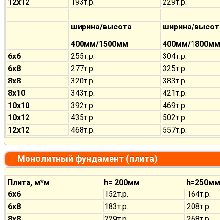
12х12
193т.р.
229т.р.
ширина/высота
ширина/высот
400мм/1500мм
400мм/1800мм
6х6
255т.р.
304т.р.
6х8
277т.р.
325т.р.
8х8
320т.р.
383т.р.
8х10
343т.р.
421т.р.
10х10
392т.р.
469т.р.
10х12
435т.р.
502т.р.
12х12
468т.р.
557т.р.
Монолитный фундамент (плита)
Плита, м*м
h= 200мм
h=250мм
6х6
152т.р.
164т.р.
6х8
183т.р.
208т.р.
8х8
229т.р.
268т.р.