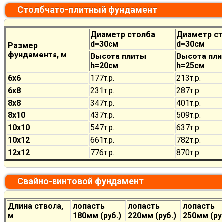
Столбчато-плитный фундамент
Диаметр столба
Диаметр с
d=30см
d=30см
Размер
фундамента, м
Высота плиты
Высота пл
h=20см
h=25см
6х6
177
т.р.
213
т.р.
6х8
231
т.р.
287
т.р.
8х8
347
т.р.
401
т.р.
8х10
437
т.р.
509
т.р.
10х10
547
т.р.
637
т.р.
10х12
661
т.р.
782
т.р.
12х12
776
т.р.
870
т.р.
Свайно-винтовой фундамент
Длина ствола,
лопасть
лопасть
лопасть
м
180мм (руб.)
220мм (руб.)
250мм (ру