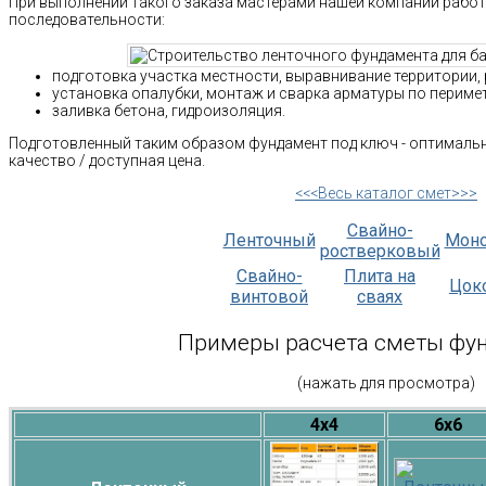
При выполнении такого заказа мастерами нашей компании работ
последовательности:
подготовка участка местности, выравнивание территории, 
установка опалубки, монтаж и сварка арматуры по периме
заливка бетона, гидроизоляция.
Подготовленный таким образом фундамент под ключ - оптималь
качество / доступная цена.
<<<Весь каталог смет>>>
Свайно-
Ленточный
Мон
ростверковый
Свайно-
Плита на
Цок
винтовой
сваях
Примеры расчета сметы фу
(нажать для просмотра)
4х4
6х6