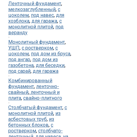
Ленточный фундамент
,
мелкозаглубленный
,
с
цоколем
,
под навес
,
для
хозблока
,
для гаража
,
с
монолитной плитой
,
под
веранду
Монолитный фундамент
,
УШП
,
с ростверком
,
с
цоколем
,
под дом из бруса
,
под ангар
,
под дом из
газобетона
,
для беседки
,
под сарай
,
для гаража
Комбинированный
фундамент
,
ленточно-
свайный
,
ленточный и
плита
,
свайно-плитного
Столбчатый фундамент
,
с
монолитной плитой
,
из
асбестовых труб
,
из
бетонных блоков
,
с
ростверком
,
столбчато-
ленточный
,
для навеса
,
на