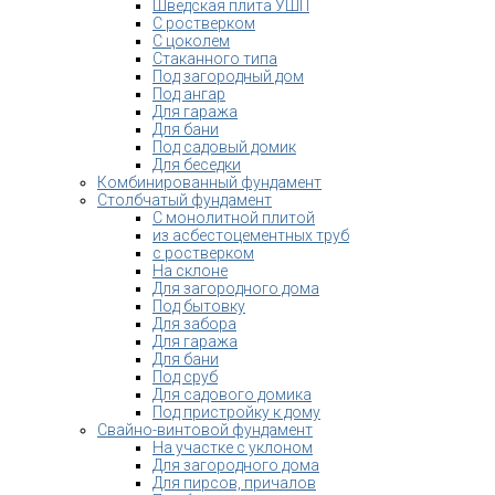
Шведская плита УШП
С ростверком
С цоколем
Стаканного типа
Под загородный дом
Под ангар
Для гаража
Для бани
Под садовый домик
Для беседки
Комбинированный фундамент
Столбчатый фундамент
С монолитной плитой
из асбестоцементных труб
с ростверком
На склоне
Для загородного дома
Под бытовку
Для забора
Для гаража
Для бани
Под сруб
Для садового домика
Под пристройку к дому
Свайно-винтовой фундамент
На участке с уклоном
Для загородного дома
Для пирсов, причалов