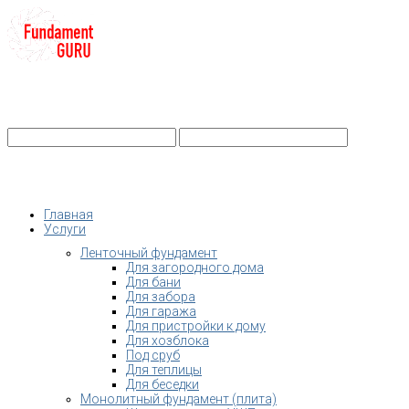
+7-
Строительство фундамента
Санкт-Петербург и Ленобласть
info@fundament-guru.ru
Санкт-Петербург, ул.Ворошилова, 2
Главная
Услуги
Ленточный фундамент
Для загородного дома
Для бани
Для забора
Для гаража
Для пристройки к дому
Для хозблока
Под сруб
Для теплицы
Для беседки
Монолитный фундамент (плита)