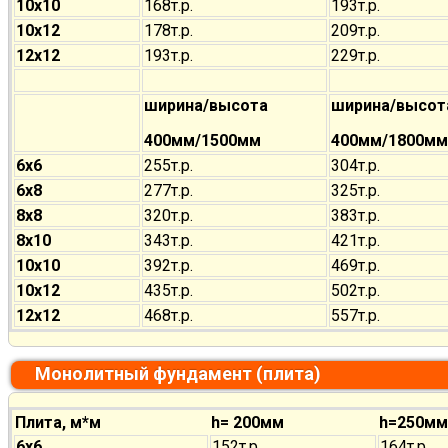
10х10
168т.р.
193т.р.
10х12
178т.р.
209т.р.
12х12
193т.р.
229т.р.
ширина/высота
ширина/высот
400мм/1500мм
400мм/1800мм
6х6
255т.р.
304т.р.
6х8
277т.р.
325т.р.
8х8
320т.р.
383т.р.
8х10
343т.р.
421т.р.
10х10
392т.р.
469т.р.
10х12
435т.р.
502т.р.
12х12
468т.р.
557т.р.
Монолитный фундамент (плита)
Плита, м*м
h= 200мм
h=250мм
6х6
152т.р.
164т.р.