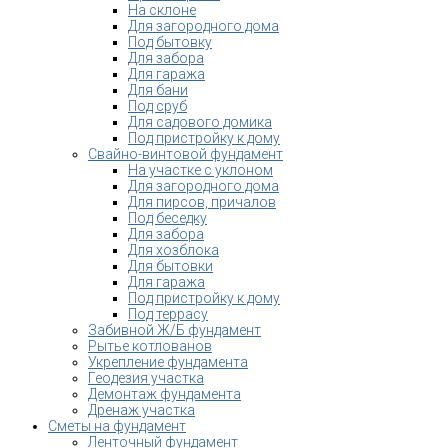
На склоне
Для загородного дома
Под бытовку
Для забора
Для гаража
Для бани
Под сруб
Для садового домика
Под пристройку к дому
Свайно-винтовой фундамент
На участке с уклоном
Для загородного дома
Для пирсов, причалов
Под беседку
Для забора
Для хозблока
Для бытовки
Для гаража
Под пристройку к дому
Под террасу
Забивной Ж/Б фундамент
Рытье котлованов
Укрепление фундамента
Геодезия участка
Демонтаж фундамента
Дренаж участка
Сметы на фундамент
Ленточный фундамент