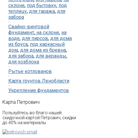
склоне
,
под бытовку
,
под
теплицу
,
для гаража
,
для
забора
Свайно-винтовой
фундамент
,
на склоне
,
на
воде
,
для пирсов
,
для дома
из бруса
,
под каркасный
дом
,
для дома из бревна
,
для забора
,
для веранды
,
для хозблока
Рытье котлованов
Карта грунтов Ленобласти
Укрепление фундаментов
Карта
Петрович:
Пользуйтесь во благо нашей
скидочной картой Петрович, скидки
до 40% на материалы.