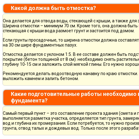
Какой должна быть отмостка?
Она делается для отвода воды, стекающей с крыши, а также для
Ширина отмостки – минимум 70 см. Кроме того, она должна быть 
стекающая с крыши вода размоет грунт и застоится под домом.
Если грунты просадочные, то ширина отмостки должна составлят
на 30 см шире фундаментных пазух.
Отмостка делается с уклоном 1:5. В ее составе должен быть по
покрытие (бетон толщиной от 8 см). необходимо снять раститель
глубину 10-15 см и заложить слой мягкой глины. Его нужно хорош
Рекомендуется делать водоотводную канавку по краю отмостки. 
выложить камнем и залить бетоном.
Какие подготовительные работы необходимо 
фундамента?
Самый первый пункт – это составление проекта здания (смета и 
выполняется разметка участка, определяется тип грунта, замер
вод и глубина их промерзания. Если потребуется, то нужно произ
грунта, отвод талых и дождевых вод. Только после этого разра