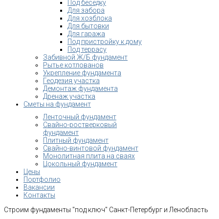
Под беседку
Для забора
Для хозблока
Для бытовки
Для гаража
Под пристройку к дому
Под террасу
Забивной Ж/Б фундамент
Рытье котлованов
Укрепление фундамента
Геодезия участка
Демонтаж фундамента
Дренаж участка
Сметы на фундамент
Ленточный фундамент
Свайно-ростверковый
фундамент
Плитный фундамент
Свайно-винтовой фундамент
Монолитная плита на сваях
Цокольный фундамент
Цены
Портфолио
Вакансии
Контакты
Строим фундаменты "под ключ" Санкт-Петербург и Ленобласть