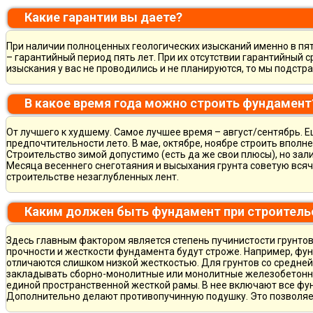
Какие гарантии вы даете?
При наличии полноценных геологических изысканий именно в пя
– гарантийный период пять лет. При их отсутствии гарантийный с
изыскания у вас не проводились и не планируются, то мы подст
В какое время года можно строить фундамент
От лучшего к худшему. Самое лучшее время – август/сентябрь. Ещ
предпочтительности лето. В мае, октябре, ноябре строить вполн
Строительство зимой допустимо (есть да же свои плюсы), но зал
Месяца весеннего снеготаяния и высыхания грунта советую всяч
строительстве незаглубленных лент.
Каким должен быть фундамент при строитель
Здесь главным фактором является степень пучинистости грунтов.
прочности и жесткости фундамента будут строже. Например, фу
отличаются слишком низкой жесткостью. Для грунтов со средне
закладывать сборно-монолитные или монолитные железобетон
единой пространственной жесткой рамы. В нее включают все фу
Дополнительно делают противопучинную подушку. Это позволя