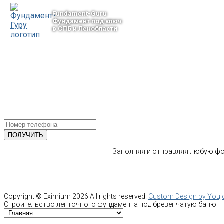
Fundament-Guru
Фундамент под ключ
в СПБ и Ленобласти
тел.: +7-964-339-68-44
193318, г. Санкт-Петербург
ул.Ворошилова, 2
Email: info@fundament-guru.ru
ПОЛУЧИТЕ БЕСПЛАТНУЮ КОНС
СПЕЦИАЛИСТА
Заполняя и отправляя любую фор
Copyright ©
Eximium
2026 All rights reserved.
Custom Design by You
Строительство ленточного фундамента под бревенчатую баню