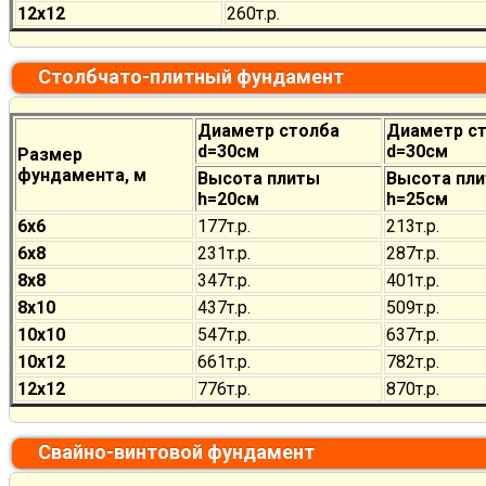
12х12
260
т.р.
Столбчато-плитный фундамент
Диаметр столба
Диаметр с
d=30см
d=30см
Размер
фундамента, м
Высота плиты
Высота пл
h=20см
h=25см
6х6
177
т.р.
213
т.р.
6х8
231
т.р.
287
т.р.
8х8
347
т.р.
401
т.р.
8х10
437
т.р.
509
т.р.
10х10
547
т.р.
637
т.р.
10х12
661
т.р.
782
т.р.
12х12
776
т.р.
870
т.р.
Свайно-винтовой фундамент