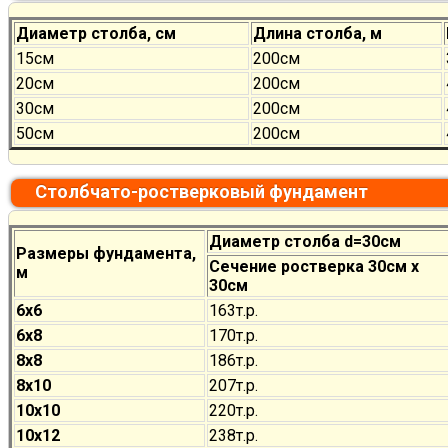
Диаметр столба, см
Длина столба, м
15см
200см
20см
200см
30см
200см
50см
200см
Столбчато-ростверковый фундамент
Диаметр столба d=30см
Размеры фундамента,
Сечение ростверка 30см х
м
30см
6х6
163т.р.
6х8
170
т.р.
8х8
186
т.р.
8х10
207
т.р.
10х10
220
т.р.
10х12
238
т.р.