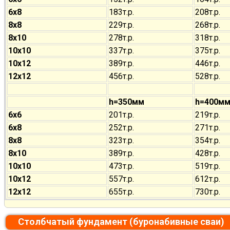
6х8
183т.р.
208т.р.
8х8
229т.р.
268т.р.
8х10
278т.р.
318т.р.
10х10
337т.р.
375т.р.
10х12
389т.р.
446т.р.
12х12
456т.р.
528т.р.
h=350мм
h=400м
6х6
201т.р.
219т.р.
6х8
252т.р.
271т.р.
8х8
323т.р.
354т.р.
8х10
389т.р.
428т.р.
10х10
473т.р.
519т.р.
10х12
557т.р.
612т.р.
12х12
655т.р.
730т.р.
Столбчатый фундамент (буронабивные сваи)