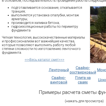
В основном, последовательность проведения работы следующая
подготавливается основание, откапывается
траншея;
выполняется установка опалубки, монтаж
арматуры;
производится заливка бетона;
гидроизоляционные работы по периметру
фундамента
Четкая технология, высококачественные материалы
и профессионализм вот важнейшие качества,
которые позволяют выполнять работу любой
степени сложности по изготовлению ленточного
фундамента.
<<<Весь каталог смет>>>
Свайно-
Ленточный
Мон
ростверковый
Свайно-
Плита на
Цок
винтовой
сваях
Примеры расчета сметы фу
(нажать для просмотра)