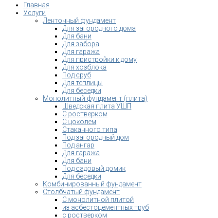
Главная
Услуги
Ленточный фундамент
Для загородного дома
Для бани
Для забора
Для гаража
Для пристройки к дому
Для хозблока
Под сруб
Для теплицы
Для беседки
Монолитный фундамент (плита)
Шведская плита УШП
С ростверком
С цоколем
Стаканного типа
Под загородный дом
Под ангар
Для гаража
Для бани
Под садовый домик
Для беседки
Комбинированный фундамент
Столбчатый фундамент
С монолитной плитой
из асбестоцементных труб
с ростверком