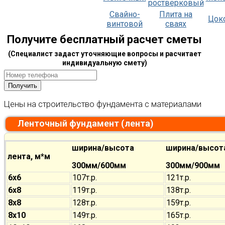
ростверковый
Свайно-
Плита на
Цок
винтовой
сваях
Получите бесплатный расчет сметы
(Специалист задаст уточняющие вопросы и расчитает
индивидуальную смету)
Цены на строительство фундамента с материалами
Ленточный фундамент (лента)
ширина/высота
ширина/высот
лента, м*м
300мм/600мм
300мм/900мм
6х6
107т.р.
121т.р.
6х8
119т.р.
138т.р.
8х8
128т.р.
159т.р.
8х10
149т.р.
165т.р.