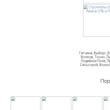
Ст
Гатчина, Выборг, 
Волхов, Тосно, Л
Лодейное Поле, П
Сясьстрой, Волос
Пор