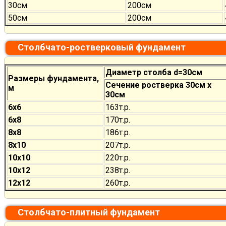
30см
200см
50см
200см
Столбчато-ростверковый фундамент
Диаметр столба d=30см
Размеры фундамента,
Сечение ростверка 30см х
м
30см
6х6
163т.р.
6х8
170
т.р.
8х8
186
т.р.
8х10
207
т.р.
10х10
220
т.р.
10х12
238
т.р.
12х12
260
т.р.
Столбчато-плитный фундамент