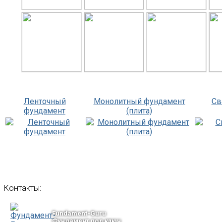
Ленточный
Монолитный фундамент
Св
фундамент
(плита)
Контакты:
Fundament-Guru
Фундамент под ключ