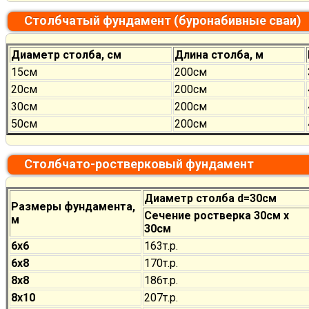
Столбчатый фундамент (буронабивные сваи)
Диаметр столба, см
Длина столба, м
15см
200см
20см
200см
30см
200см
50см
200см
Столбчато-ростверковый фундамент
Диаметр столба d=30см
Размеры фундамента,
Сечение ростверка 30см х
м
30см
6х6
163т.р.
6х8
170
т.р.
8х8
186
т.р.
8х10
207
т.р.