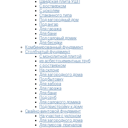
Шведская плита УШП
С ростверком
С цоколем
Стаканного типа
Под загородный дом
Под ангар
Для гаража
Для бани
Под садовый домик
Для беседки
Комбинированный фундамент
Столбчатый фундамент
С монолитной плитой
из асбестоцементных труб
с ростверком
На склоне
Для загородного дома
Под бытовку
Для забора
Для гаража
Для бани
Под сруб
Для садового домика
Под пристройку к дому
Свайно-винтовой фундамент
На участке с уклоном
Для загородного дома
Для пирсов, причалов