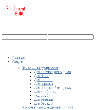
+7-
Строительство фундамента
Санкт-Петербург и Ленобласть
info@fundament-guru.ru
Санкт-Петербург, ул.Ворошилова, 2
Главная
Услуги
Ленточный фундамент
Для загородного дома
Для бани
Для забора
Для гаража
Для пристройки к дому
Для хозблока
Под сруб
Для теплицы
Для беседки
Монолитный фундамент (плита)