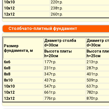
10х10
220
т.р.
10х12
238
т.р.
12х12
260
т.р.
Столбчато-плитный фундамент
Диаметр столба
Диаметр с
d=30см
d=30см
Размер
фундамента, м
Высота плиты
Высота пл
h=20см
h=25см
6х6
177
т.р.
213
т.р.
6х8
231
т.р.
287
т.р.
8х8
347
т.р.
401
т.р.
8х10
437
т.р.
509
т.р.
10х10
547
т.р.
637
т.р.
10х12
661
т.р.
782
т.р.
12х12
776
т.р.
870
т.р.