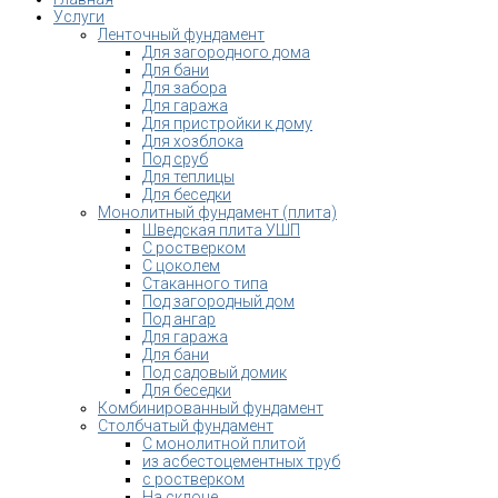
Услуги
Ленточный фундамент
Для загородного дома
Для бани
Для забора
Для гаража
Для пристройки к дому
Для хозблока
Под сруб
Для теплицы
Для беседки
Монолитный фундамент (плита)
Шведская плита УШП
С ростверком
С цоколем
Стаканного типа
Под загородный дом
Под ангар
Для гаража
Для бани
Под садовый домик
Для беседки
Комбинированный фундамент
Столбчатый фундамент
С монолитной плитой
из асбестоцементных труб
с ростверком
На склоне