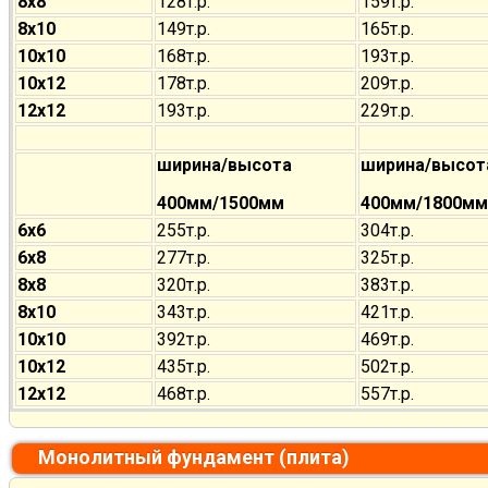
8х8
128т.р.
159т.р.
8х10
149т.р.
165т.р.
10х10
168т.р.
193т.р.
10х12
178т.р.
209т.р.
12х12
193т.р.
229т.р.
ширина/высота
ширина/высот
400мм/1500мм
400мм/1800мм
6х6
255т.р.
304т.р.
6х8
277т.р.
325т.р.
8х8
320т.р.
383т.р.
8х10
343т.р.
421т.р.
10х10
392т.р.
469т.р.
10х12
435т.р.
502т.р.
12х12
468т.р.
557т.р.
Монолитный фундамент (плита)