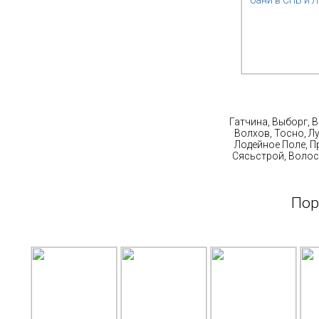
Ст
Гатчина, Выборг, 
Волхов, Тосно, Л
Лодейное Поле, П
Сясьстрой, Волос
Пор