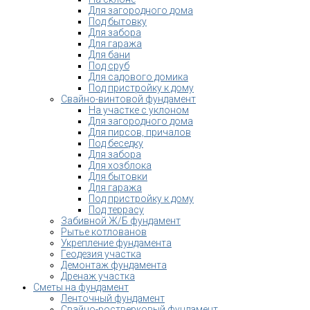
Для загородного дома
Под бытовку
Для забора
Для гаража
Для бани
Под сруб
Для садового домика
Под пристройку к дому
Свайно-винтовой фундамент
На участке с уклоном
Для загородного дома
Для пирсов, причалов
Под беседку
Для забора
Для хозблока
Для бытовки
Для гаража
Под пристройку к дому
Под террасу
Забивной Ж/Б фундамент
Рытье котлованов
Укрепление фундамента
Геодезия участка
Демонтаж фундамента
Дренаж участка
Сметы на фундамент
Ленточный фундамент
Свайно-ростверковый фундамент