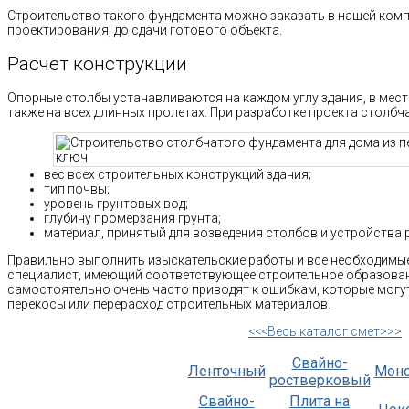
Строительство такого фундамента можно заказать в нашей компа
проектирования, до сдачи готового объекта.
Расчет конструкции
Опорные столбы устанавливаются на каждом углу здания, в места
также на всех длинных пролетах. При разработке проекта столбч
вес всех строительных конструкций здания;
тип почвы;
уровень грунтовых вод;
глубину промерзания грунта;
материал, принятый для возведения столбов и устройства 
Правильно выполнить изыскательские работы и все необходимы
специалист, имеющий соответствующее строительное образован
самостоятельно очень часто приводят к ошибкам, которые могут
перекосы или перерасход строительных материалов.
<<<Весь каталог смет>>>
Свайно-
Ленточный
Мон
ростверковый
Свайно-
Плита на