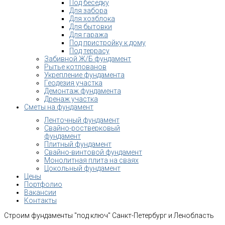
Под беседку
Для забора
Для хозблока
Для бытовки
Для гаража
Под пристройку к дому
Под террасу
Забивной Ж/Б фундамент
Рытье котлованов
Укрепление фундамента
Геодезия участка
Демонтаж фундамента
Дренаж участка
Сметы на фундамент
Ленточный фундамент
Свайно-ростверковый
фундамент
Плитный фундамент
Свайно-винтовой фундамент
Монолитная плита на сваях
Цокольный фундамент
Цены
Портфолио
Вакансии
Контакты
Строим фундаменты "под ключ" Санкт-Петербург и Ленобласть