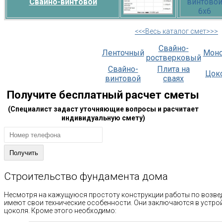
Свайно-винтовой
<<<Весь каталог смет>>>
Свайно-
Ленточный
Мон
ростверковый
Свайно-
Плита на
Цок
винтовой
сваях
Получите бесплатный расчет сметы
(Специалист задаст уточняющие вопросы и расчитает
индивидуальную смету)
Строительство фундамента дома
Несмотря на кажущуюся простоту конструкции работы по возв
имеют свои технические особенности. Они заключаются в устро
цоколя. Кроме этого необходимо: