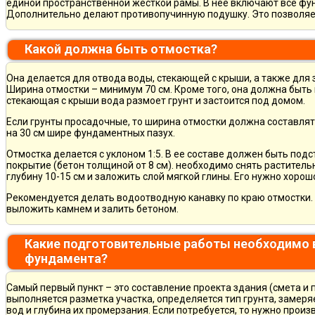
единой пространственной жесткой рамы. В нее включают все фу
Дополнительно делают противопучинную подушку. Это позволя
Какой должна быть отмостка?
Она делается для отвода воды, стекающей с крыши, а также для
Ширина отмостки – минимум 70 см. Кроме того, она должна быть 
стекающая с крыши вода размоет грунт и застоится под домом.
Если грунты просадочные, то ширина отмостки должна составлят
на 30 см шире фундаментных пазух.
Отмостка делается с уклоном 1:5. В ее составе должен быть по
покрытие (бетон толщиной от 8 см). необходимо снять раститель
глубину 10-15 см и заложить слой мягкой глины. Его нужно хорош
Рекомендуется делать водоотводную канавку по краю отмостки. 
выложить камнем и залить бетоном.
Какие подготовительные работы необходимо 
фундамента?
Самый первый пункт – это составление проекта здания (смета и 
выполняется разметка участка, определяется тип грунта, замер
вод и глубина их промерзания. Если потребуется, то нужно произ