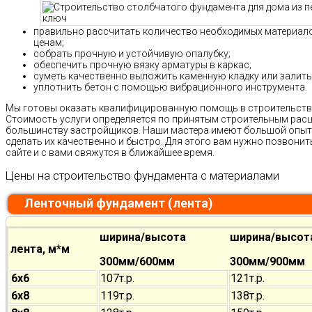
правильно рассчитать количество необходимых материало
ценам;
собрать прочную и устойчивую опалубку;
обеспечить прочную вязку арматуры в каркас;
суметь качественно выложить каменную кладку или залит
уплотнить бетон с помощью вибрационного инструмента.
Мы готовы оказать квалифицированную помощь в строительстве
Стоимость услуги определяется по принятым строительным расц
большинству застройщиков. Наши мастера имеют большой опыт 
сделать их качественно и быстро. Для этого вам нужно позвонит
сайте и с вами свяжутся в ближайшее время.
Цены на строительство фундамента с материалами
Ленточный фундамент (лента)
ширина/высота
ширина/высот
лента, м*м
300мм/600мм
300мм/900мм
6х6
107т.р.
121т.р.
6х8
119т.р.
138т.р.