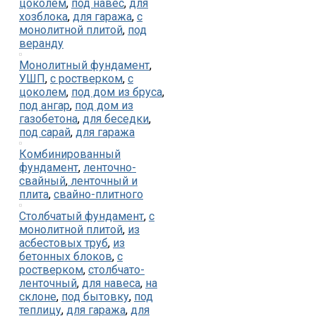
цоколем
,
под навес
,
для
хозблока
,
для гаража
,
с
монолитной плитой
,
под
веранду
Монолитный фундамент
,
УШП
,
с ростверком
,
с
цоколем
,
под дом из бруса
,
под ангар
,
под дом из
газобетона
,
для беседки
,
под сарай
,
для гаража
Комбинированный
фундамент
,
ленточно-
свайный
,
ленточный и
плита
,
свайно-плитного
Столбчатый фундамент
,
с
монолитной плитой
,
из
асбестовых труб
,
из
бетонных блоков
,
с
ростверком
,
столбчато-
ленточный
,
для навеса
,
на
склоне
,
под бытовку
,
под
теплицу
,
для гаража
,
для