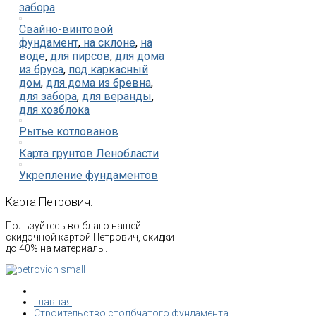
забора
Свайно-винтовой
фундамент
,
на склоне
,
на
воде
,
для пирсов
,
для дома
из бруса
,
под каркасный
дом
,
для дома из бревна
,
для забора
,
для веранды
,
для хозблока
Рытье котлованов
Карта грунтов Ленобласти
Укрепление фундаментов
Карта
Петрович:
Пользуйтесь во благо нашей
скидочной картой Петрович, скидки
до 40% на материалы.
Главная
Строительство столбчатого фундамента