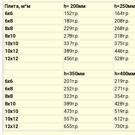
Плита, м*м
h= 200мм
h=250мм
6х6
152т.р.
164т.р.
6х8
183т.р.
208т.р.
8х8
229т.р.
268т.р.
8х10
278т.р.
318т.р.
10х10
337т.р.
375т.р.
10х12
389т.р.
446т.р.
12х12
456т.р.
528т.р.
h=350мм
h=400м
6х6
201т.р.
219т.р.
6х8
252т.р.
271т.р.
8х8
323т.р.
354т.р.
8х10
389т.р.
428т.р.
10х10
473т.р.
519т.р.
10х12
557т.р.
612т.р.
12х12
655т.р.
730т.р.