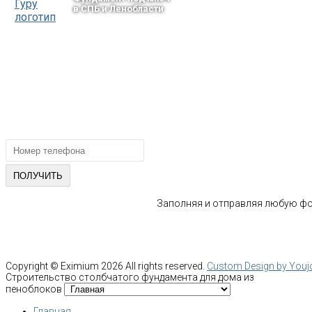
в СПБ и Ленобласти
тел.: +7-964-339-68-44
193318, г. Санкт-Петербург
ул.Ворошилова, 2
Email: info@fundament-guru.ru
ПОЛУЧИТЕ БЕСПЛАТНУЮ КОНС
СПЕЦИАЛИСТА
Заполняя и отправляя любую фор
Copyright ©
Eximium
2026 All rights reserved.
Custom Design by You
Строительство столбчатого фундамента для дома из
пеноблоков
Главная