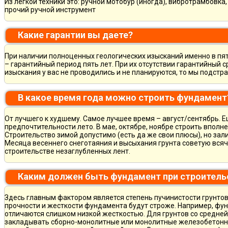
Из лёгкой техники это: ручной мотобур (иногда), вибротрамбовка
прочий ручной инструмент
Какие гарантии вы даете?
При наличии полноценных геологических изысканий именно в пя
– гарантийный период пять лет. При их отсутствии гарантийный с
изыскания у вас не проводились и не планируются, то мы подст
В какое время года можно строить фундамент
От лучшего к худшему. Самое лучшее время – август/сентябрь. Ещ
предпочтительности лето. В мае, октябре, ноябре строить вполн
Строительство зимой допустимо (есть да же свои плюсы), но зал
Месяца весеннего снеготаяния и высыхания грунта советую всяч
строительстве незаглубленных лент.
Каким должен быть фундамент при строитель
Здесь главным фактором является степень пучинистости грунтов.
прочности и жесткости фундамента будут строже. Например, фу
отличаются слишком низкой жесткостью. Для грунтов со средне
закладывать сборно-монолитные или монолитные железобетон