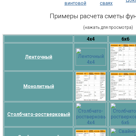
Цок
винтовой
сваях
Примеры расчета сметы фу
(нажать для просмотра)
4х4
6х6
Ленточный
Монолитный
Столбчато-ростверковый