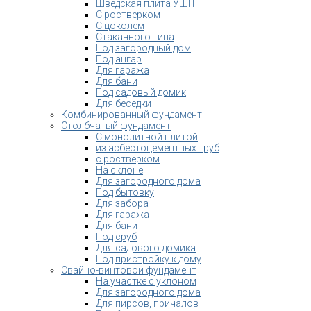
Шведская плита УШП
С ростверком
С цоколем
Стаканного типа
Под загородный дом
Под ангар
Для гаража
Для бани
Под садовый домик
Для беседки
Комбинированный фундамент
Столбчатый фундамент
С монолитной плитой
из асбестоцементных труб
с ростверком
На склоне
Для загородного дома
Под бытовку
Для забора
Для гаража
Для бани
Под сруб
Для садового домика
Под пристройку к дому
Свайно-винтовой фундамент
На участке с уклоном
Для загородного дома
Для пирсов, причалов