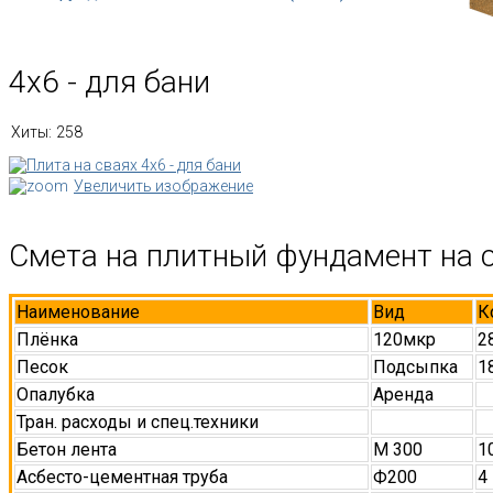
4х6 - для бани
Хиты:
258
Увеличить изображение
Смета на плитный фундамент на с
Наименование
Вид
К
Плёнка
120мкр
2
Песок
Подсыпка
1
Опалубка
Аренда
Тран. расходы и спец.техники
Бетон лента
М 300
1
Асбесто-цементная труба
Ф200
4