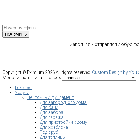
ПОЛУЧИТЕ БЕСПЛАТНУЮ КОНС
СПЕЦИАЛИСТА
Заполняя и отправляя любую фор
Copyright ©
Eximium
2026 All rights reserved.
Custom Design by You
Монолитная плита на сваях
Главная
Услуги
Ленточный фундамент
Для загородного дома
Для бани
Для забора
Для гаража
Для пристройки к дому
Для хозблока
Под сруб
Для теплицы