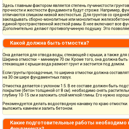
Здесь главным фактором является степень пучинистости грунтов.
прочности и жесткости фундамента будут строже. Например, фу
отличаются слишком низкой жесткостью. Для грунтов со средне
закладывать сборно-монолитные или монолитные железобетон
единой пространственной жесткой рамы. В нее включают все фу
Дополнительно делают противопучинную подушку. Это позволя
Какой должна быть отмостка?
Она делается для отвода воды, стекающей с крыши, а также для
Ширина отмостки – минимум 70 см. Кроме того, она должна быть 
стекающая с крыши вода размоет грунт и застоится под домом.
Если грунты просадочные, то ширина отмостки должна составлят
на 30 см шире фундаментных пазух.
Отмостка делается с уклоном 1:5. В ее составе должен быть по
покрытие (бетон толщиной от 8 см). необходимо снять раститель
глубину 10-15 см и заложить слой мягкой глины. Его нужно хорош
Рекомендуется делать водоотводную канавку по краю отмостки. 
выложить камнем и залить бетоном.
Какие подготовительные работы необходимо 
фундамента?