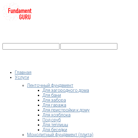
+7-
Строительство фундамента
Санкт-Петербург и Ленобласть
info@fundament-guru.ru
Санкт-Петербург, ул.Ворошилова, 2
Главная
Услуги
Ленточный фундамент
Для загородного дома
Для бани
Для забора
Для гаража
Для пристройки к дому
Для хозблока
Под сруб
Для теплицы
Для беседки
Монолитный фундамент (плита)