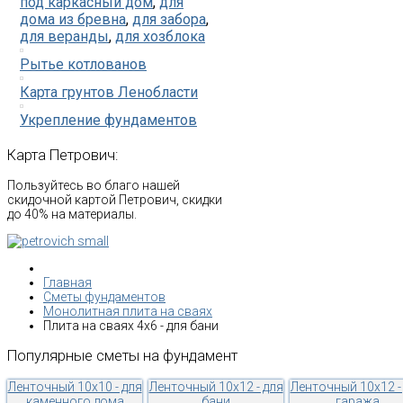
под каркасный дом
,
для
дома из бревна
,
для забора
,
для веранды
,
для хозблока
Рытье котлованов
Карта грунтов Ленобласти
Укрепление фундаментов
Карта
Петрович:
Пользуйтесь во благо нашей
скидочной картой Петрович, скидки
до 40% на материалы.
Главная
Сметы фундаментов
Монолитная плита на сваях
Плита на сваях 4х6 - для бани
Популярные
сметы
на
фундамент
Ленточный 10х10 - для
Ленточный 10х12 - для
Ленточный 10х12 -
каменного дома
бани
гаража