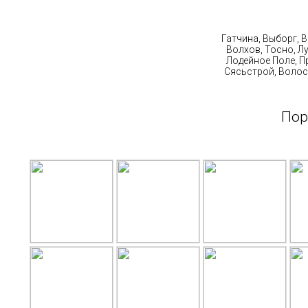
Ст
Гатчина, Выборг, 
Волхов, Тосно, Л
Лодейное Поле, П
Сясьстрой, Волос
Пор