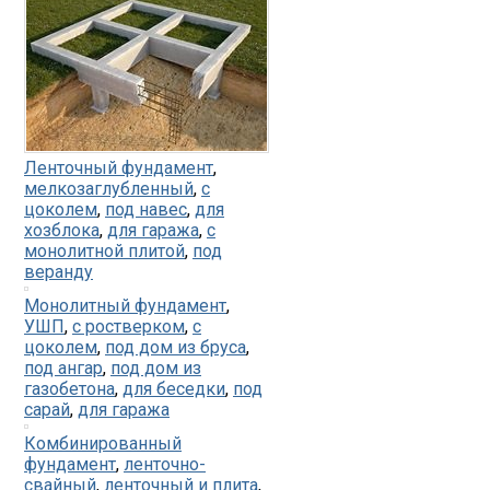
Ленточный фундамент
,
мелкозаглубленный
,
с
цоколем
,
под навес
,
для
хозблока
,
для гаража
,
с
монолитной плитой
,
под
веранду
Монолитный фундамент
,
УШП
,
с ростверком
,
с
цоколем
,
под дом из бруса
,
под ангар
,
под дом из
газобетона
,
для беседки
,
под
сарай
,
для гаража
Комбинированный
фундамент
,
ленточно-
свайный
,
ленточный и плита
,