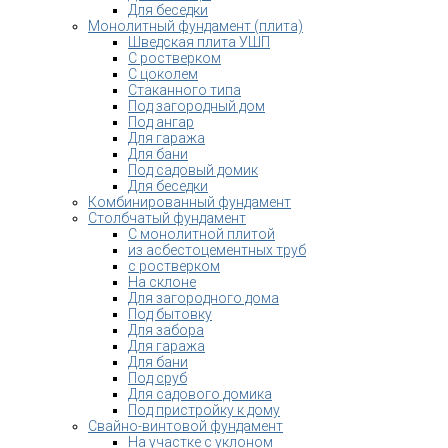
Для беседки
Монолитный фундамент (плита)
Шведская плита УШП
С ростверком
С цоколем
Стаканного типа
Под загородный дом
Под ангар
Для гаража
Для бани
Под садовый домик
Для беседки
Комбинированный фундамент
Столбчатый фундамент
С монолитной плитой
из асбестоцементных труб
с ростверком
На склоне
Для загородного дома
Под бытовку
Для забора
Для гаража
Для бани
Под сруб
Для садового домика
Под пристройку к дому
Свайно-винтовой фундамент
На участке с уклоном