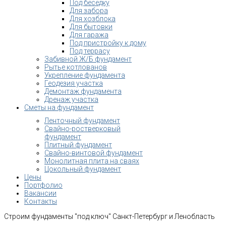
Под беседку
Для забора
Для хозблока
Для бытовки
Для гаража
Под пристройку к дому
Под террасу
Забивной Ж/Б фундамент
Рытье котлованов
Укрепление фундамента
Геодезия участка
Демонтаж фундамента
Дренаж участка
Сметы на фундамент
Ленточный фундамент
Свайно-ростверковый
фундамент
Плитный фундамент
Свайно-винтовой фундамент
Монолитная плита на сваях
Цокольный фундамент
Цены
Портфолио
Вакансии
Контакты
Строим фундаменты "под ключ" Санкт-Петербург и Ленобласть