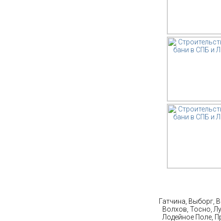
Ст
Гатчина, Выборг, 
Волхов, Тосно, Л
Лодейное Поле, П