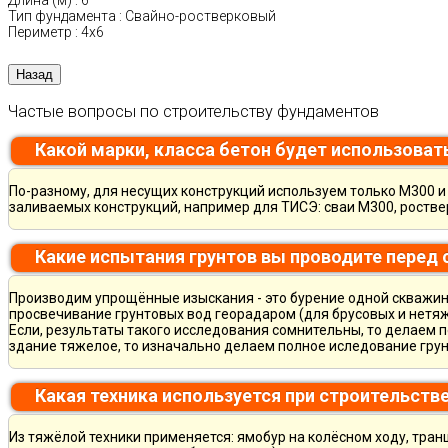
Длина (м)
:
6
Тип фундамента
:
Свайно-ростверковый
Периметр
:
4х6
Частые вопросы по строительству фундаментов
Какой марки, класса бетон будет использоват
По-разному, для несущих конструкций используем только М300 и 
заливаемых конструкций, например для ТИСЭ: сваи М300, ростве
Какие испытания грунтов вы проводите перед
Производим упрощённые изыскания - это бурение одной скважины
просвечивание грунтовых вод георадаром (для брусовых и нетяж
Если, результаты такого исследования сомнительны, то делаем 
здание тяжелое, то изначально делаем полное иследование грун
Какая техника используется при строительств
Из тяжёлой техники применяется: ямобур на колёсном ходу, тран