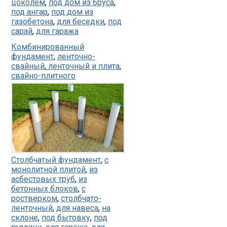
цоколем
,
под дом из бруса
,
под ангар
,
под дом из
газобетона
,
для беседки
,
под
сарай
,
для гаража
Комбинированный
фундамент
,
ленточно-
свайный
,
ленточный и плита
,
свайно-плитного
Столбчатый фундамент
,
с
монолитной плитой
,
из
асбестовых труб
,
из
бетонных блоков
,
с
ростверком
,
столбчато-
ленточный
,
для навеса
,
на
склоне
,
под бытовку
,
под