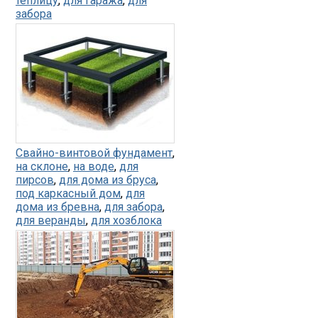
теплицу
,
для гаража
,
для
забора
Свайно-винтовой фундамент
,
на склоне
,
на воде
,
для
пирсов
,
для дома из бруса
,
под каркасный дом
,
для
дома из бревна
,
для забора
,
для веранды
,
для хозблока