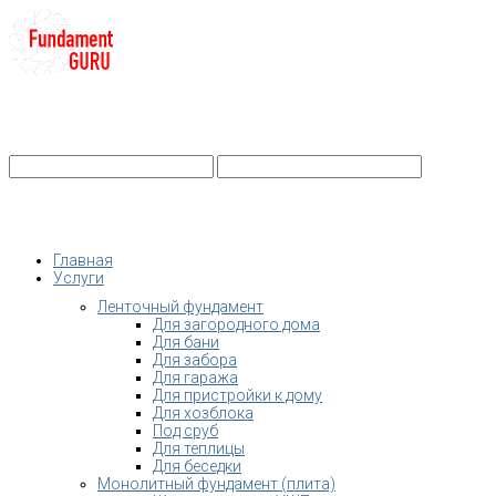
+7-
Строительство фундамента
Санкт-Петербург и Ленобласть
info@fundament-guru.ru
Санкт-Петербург, ул.Ворошилова, 2
Главная
Услуги
Ленточный фундамент
Для загородного дома
Для бани
Для забора
Для гаража
Для пристройки к дому
Для хозблока
Под сруб
Для теплицы
Для беседки
Монолитный фундамент (плита)