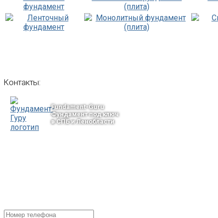
фундамент
(плита)
Контакты:
Fundament-Guru
Фундамент под ключ
в СПБ и Ленобласти
тел.: +7-964-339-68-44
193318, г. Санкт-Петербург
ул.Ворошилова, 2
Email: info@fundament-guru.ru
ПОЛУЧИТЕ БЕСПЛАТНУЮ КОНС
СПЕЦИАЛИСТА