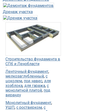
Дренаж участка
Строительство фундамента в
СПб и Ленобласти
Ленточный фундамент
,
мелкозаглубленный
,
с
цоколем
,
под навес
,
для
хозблока
,
для гаража
,
с
монолитной плитой
,
под
веранду
Монолитный фундамент
,
УШП
,
с ростверком
,
с