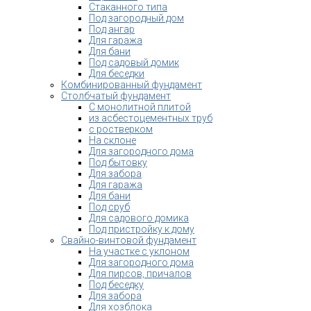
Стаканного типа
Под загородный дом
Под ангар
Для гаража
Для бани
Под садовый домик
Для беседки
Комбинированный фундамент
Столбчатый фундамент
С монолитной плитой
из асбестоцементных труб
с ростверком
На склоне
Для загородного дома
Под бытовку
Для забора
Для гаража
Для бани
Под сруб
Для садового домика
Под пристройку к дому
Свайно-винтовой фундамент
На участке с уклоном
Для загородного дома
Для пирсов, причалов
Под беседку
Для забора
Для хозблока