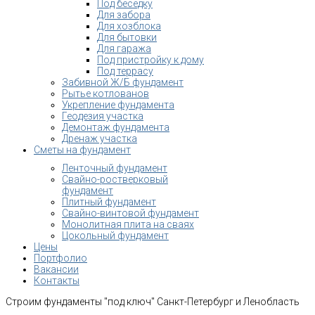
Под беседку
Для забора
Для хозблока
Для бытовки
Для гаража
Под пристройку к дому
Под террасу
Забивной Ж/Б фундамент
Рытье котлованов
Укрепление фундамента
Геодезия участка
Демонтаж фундамента
Дренаж участка
Сметы на фундамент
Ленточный фундамент
Свайно-ростверковый
фундамент
Плитный фундамент
Свайно-винтовой фундамент
Монолитная плита на сваях
Цокольный фундамент
Цены
Портфолио
Вакансии
Контакты
Строим фундаменты "под ключ" Санкт-Петербург и Ленобласть