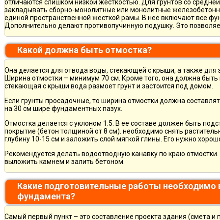
отличаются слишком низкой жесткостью. Для грунтов со средне
закладывать сборно-монолитные или монолитные железобетон
единой пространственной жесткой рамы. В нее включают все фу
Дополнительно делают противопучинную подушку. Это позволя
Какой должна быть отмостка?
Она делается для отвода воды, стекающей с крыши, а также для
Ширина отмостки – минимум 70 см. Кроме того, она должна быть 
стекающая с крыши вода размоет грунт и застоится под домом.
Если грунты просадочные, то ширина отмостки должна составлят
на 30 см шире фундаментных пазух.
Отмостка делается с уклоном 1:5. В ее составе должен быть по
покрытие (бетон толщиной от 8 см). необходимо снять раститель
глубину 10-15 см и заложить слой мягкой глины. Его нужно хорош
Рекомендуется делать водоотводную канавку по краю отмостки. 
выложить камнем и залить бетоном.
Какие подготовительные работы необходимо 
фундамента?
Самый первый пункт – это составление проекта здания (смета и 