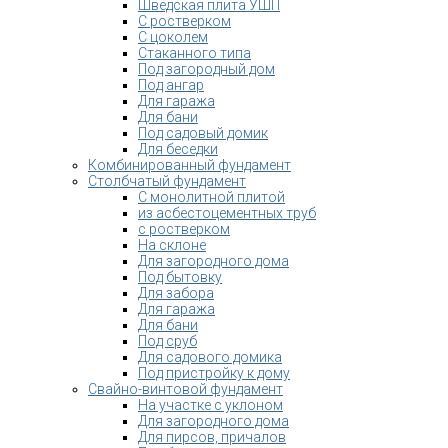
Шведская плита УШП
С ростверком
С цоколем
Стаканного типа
Под загородный дом
Под ангар
Для гаража
Для бани
Под садовый домик
Для беседки
Комбинированный фундамент
Столбчатый фундамент
С монолитной плитой
из асбестоцементных труб
с ростверком
На склоне
Для загородного дома
Под бытовку
Для забора
Для гаража
Для бани
Под сруб
Для садового домика
Под пристройку к дому
Свайно-винтовой фундамент
На участке с уклоном
Для загородного дома
Для пирсов, причалов