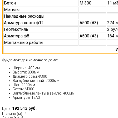
Бетон
М 300
11 м
Метизы
Накладные расходы
Арматура лента ф12
А500 (А3)
274 
Геотекстиль
2 рул
Арматура ф8
А500 (А3)
164 
Монтажные работы
И
Фундамент для каменного дома:
Ширина: 400мм
Высота: 800мм
Диаметр сваи: Ф300
Заглубление свай: 2000мм
Шаг: 2000мм
Бетон: М300
Заглубление ленты в землю: 400мм
Арматура: 12А3
192 513 руб.
Цена:
Ширина (м)
:
4