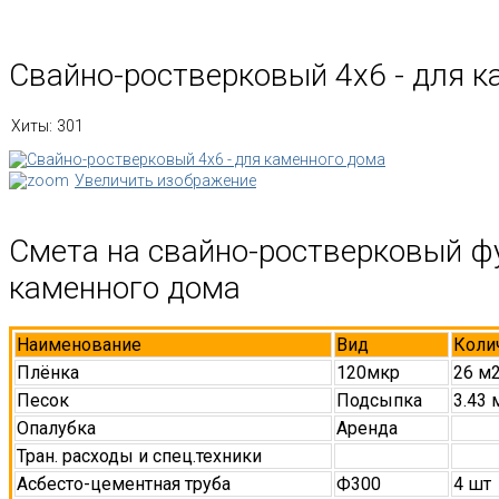
Свайно-ростверковый 4х6 - для к
Хиты:
301
Увеличить изображение
Смета на свайно-ростверковый ф
каменного дома
Наименование
Вид
Коли
Плёнка
120мкр
26 м
Песок
Подсыпка
3.43 
Опалубка
Аренда
Тран. расходы и спец.техники
Асбесто-цементная труба
Ф300
4 шт