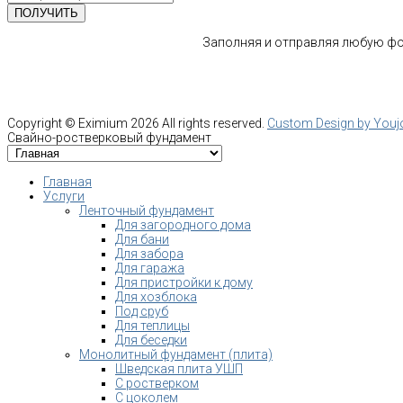
Заполняя и отправляя любую фор
Copyright ©
Eximium
2026 All rights reserved.
Custom Design by You
Свайно-ростверковый фундамент
Главная
Услуги
Ленточный фундамент
Для загородного дома
Для бани
Для забора
Для гаража
Для пристройки к дому
Для хозблока
Под сруб
Для теплицы
Для беседки
Монолитный фундамент (плита)
Шведская плита УШП
С ростверком
С цоколем