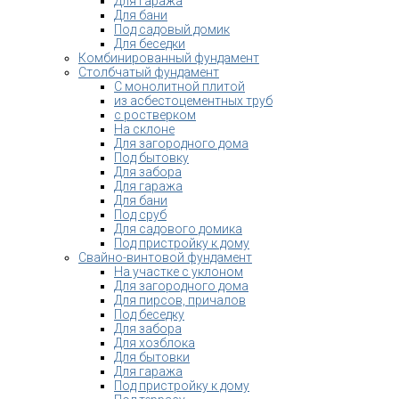
Для гаража
Для бани
Под садовый домик
Для беседки
Комбинированный фундамент
Столбчатый фундамент
С монолитной плитой
из асбестоцементных труб
с ростверком
На склоне
Для загородного дома
Под бытовку
Для забора
Для гаража
Для бани
Под сруб
Для садового домика
Под пристройку к дому
Свайно-винтовой фундамент
На участке с уклоном
Для загородного дома
Для пирсов, причалов
Под беседку
Для забора
Для хозблока
Для бытовки
Для гаража
Под пристройку к дому