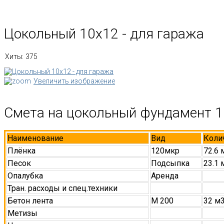
Цокольный 10х12 - для гаража
Хиты:
375
Увеличить изображение
Смета на цокольный фундамент 1
Наименование
Вид
Коли
Плёнка
120мкр
72.6 
Песок
Подсыпка
23.1 
Опалубка
Аренда
Тран. расходы и спец.техники
Бетон лента
М 200
32 м
Метизы