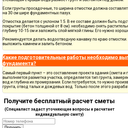
Если грунты просадочные, то ширина отмостки должна составлят
на 30 см шире фундаментных пазух.
Отмостка делается с уклоном 1:5. В ее составе должен быть по
покрытие (бетон толщиной от 8 см). необходимо снять раститель
глубину 10-15 см и заложить слой мягкой глины. Его нужно хорош
Рекомендуется делать водоотводную канавку по краю отмостки. 
выложить камнем и залить бетоном.
Какие подготовительные работы необходимо вып
фундамента?
Самый первый пункт – это составление проекта здания (смета и 
выполняется разметка участка, определяется тип грунта, замер
вод и глубина их промерзания. Если потребуется, то нужно произ
грунта, отвод талых и дождевых вод. Только после этого разра
Получите бесплатный расчет сметы
(Специалист задаст уточняющие вопросы и расчитает
индивидуальную смету)