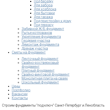
Под беседку
Для забора
Для хозблока
Для бытовки
Для гаража
Под пристройку к дому
Под террасу
Забивной Ж/Б фундамент
Рытье котлованов
Укрепление фундамента
Геодезия участка
Демонтаж фундамента
Дренаж участка
Сметы на фундамент
Ленточный фундамент
Свайно-ростверковый
фундамент
Плитный фундамент
Свайно-винтовой фундамент
Монолитная плита на сваях
Цокольный фундамент
Цены
Портфолио
Вакансии
Контакты
Строим фундаменты "под ключ" Санкт-Петербург и Ленобласть