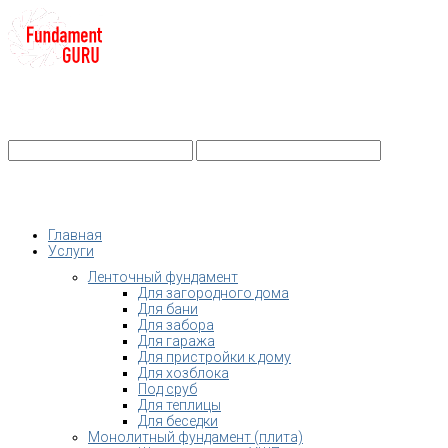
+7-
Строительство фундамента
Санкт-Петербург и Ленобласть
info@fundament-guru.ru
Санкт-Петербург, ул.Ворошилова, 2
Главная
Услуги
Ленточный фундамент
Для загородного дома
Для бани
Для забора
Для гаража
Для пристройки к дому
Для хозблока
Под сруб
Для теплицы
Для беседки
Монолитный фундамент (плита)