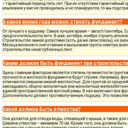
– гарантийный период пять лет. При их отсутствии гарантийный с
изыскания у вас не проводились и не планируются, то мы подст
В какое время года можно строить фундамент?
От лучшего к худшему. Самое лучшее время – август/сентябрь. Ещ
предпочтительности лето. В мае, октябре, ноябре строить вполн
Строительство зимой допустимо (есть да же свои плюсы), но зал
Месяца весеннего снеготаяния и высыхания грунта советую всяч
строительстве незаглубленных лент.
Каким должен быть фундамент при строительств
Здесь главным фактором является степень пучинистости грунтов.
прочности и жесткости фундамента будут строже. Например, фу
отличаются слишком низкой жесткостью. Для грунтов со средне
закладывать сборно-монолитные или монолитные железобетон
единой пространственной жесткой рамы. В нее включают все фу
Дополнительно делают противопучинную подушку. Это позволя
Какой должна быть отмостка?
Она делается для отвода воды, стекающей с крыши, а также для
Ширина отмостки – минимум 70 см. Кроме того, она должна быть 
стекающая с крыши вода размоет грунт и застоится под домом.