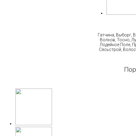
Ст
Гатчина, Выборг, 
Волхов, Тосно, Л
Лодейное Поле, П
Сясьстрой, Волос
Пор