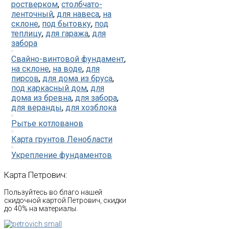
ростверком
,
столбчато-
ленточный
,
для навеса
,
на
склоне
,
под бытовку
,
под
теплицу
,
для гаража
,
для
забора
Свайно-винтовой фундамент
,
на склоне
,
на воде
,
для
пирсов
,
для дома из бруса
,
под каркасный дом
,
для
дома из бревна
,
для забора
,
для веранды
,
для хозблока
Рытье котлованов
Карта грунтов Ленобласти
Укрепление фундаментов
Карта
Петрович:
Пользуйтесь во благо нашей
скидочной картой Петрович, скидки
до 40% на материалы.