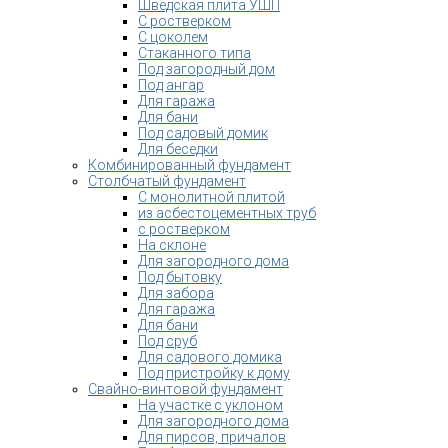
Шведская плита УШП
С ростверком
С цоколем
Стаканного типа
Под загородный дом
Под ангар
Для гаража
Для бани
Под садовый домик
Для беседки
Комбинированный фундамент
Столбчатый фундамент
С монолитной плитой
из асбестоцементных труб
с ростверком
На склоне
Для загородного дома
Под бытовку
Для забора
Для гаража
Для бани
Под сруб
Для садового домика
Под пристройку к дому
Свайно-винтовой фундамент
На участке с уклоном
Для загородного дома
Для пирсов, причалов