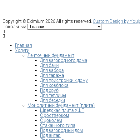
Copyright ©
Eximium
2026 All rights reserved.
Custom Design by You
Цокольный
Главная
Услуги
Ленточный фундамент
Для загородного дома
Для бани
Для забора
Для гаража
Для пристройки к дому
Для хозблока
Под сруб
Для теплицы
Для беседки
Монолитный фундамент (плита)
Шведская плита УШП
С ростверком
С цоколем
Стаканного типа
Под загородный дом
Под ангар