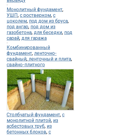
веранду
Монолитный фундамент
,
УШП
,
с ростверком
,
с
цоколем
,
под дом из бруса
,
под ангар
,
под дом из
газобетона
,
для беседки
,
под
сарай
,
для гаража
Комбинированный
фундамент
,
ленточно-
свайный
,
ленточный и плита
,
свайно-плитного
Столбчатый фундамент
,
с
монолитной плитой
,
из
асбестовых труб
,
из
бетонных блоков
,
с