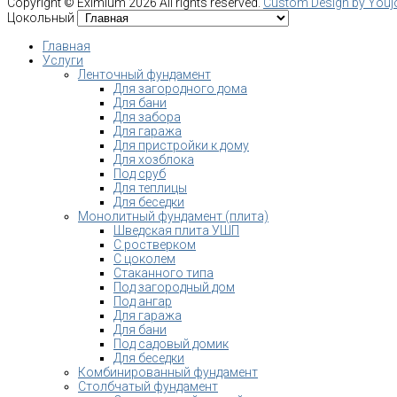
Copyright ©
Eximium
2026 All rights reserved.
Custom Design by You
Цокольный
Главная
Услуги
Ленточный фундамент
Для загородного дома
Для бани
Для забора
Для гаража
Для пристройки к дому
Для хозблока
Под сруб
Для теплицы
Для беседки
Монолитный фундамент (плита)
Шведская плита УШП
С ростверком
С цоколем
Стаканного типа
Под загородный дом
Под ангар
Для гаража
Для бани
Под садовый домик
Для беседки
Комбинированный фундамент
Столбчатый фундамент