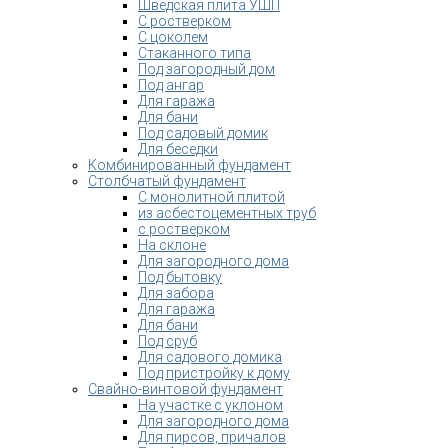
Шведская плита УШП
С ростверком
С цоколем
Стаканного типа
Под загородный дом
Под ангар
Для гаража
Для бани
Под садовый домик
Для беседки
Комбинированный фундамент
Столбчатый фундамент
С монолитной плитой
из асбестоцементных труб
с ростверком
На склоне
Для загородного дома
Под бытовку
Для забора
Для гаража
Для бани
Под сруб
Для садового домика
Под пристройку к дому
Свайно-винтовой фундамент
На участке с уклоном
Для загородного дома
Для пирсов, причалов