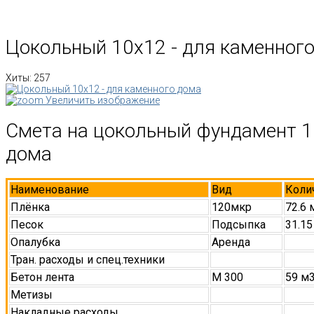
Цокольный 10х12 - для каменног
Хиты:
257
Увеличить изображение
Смета на цокольный фундамент 1
дома
Наименование
Вид
Коли
Плёнка
120мкр
72.6 
Песок
Подсыпка
31.15
Опалубка
Аренда
Тран. расходы и спец.техники
Бетон лента
М 300
59 м
Метизы
Накладные расходы