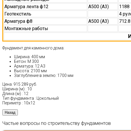
Арматура лента ф12
А500 (А3)
1188
Геотекстиль
4 рул
Арматура ф8
А500 (А3)
712.8
Монтажные работы
И
Фундамент для каменного дома:
Ширина: 400 мм
Бетон: М 300
Арматура: 12 А3
Высота: 2100 мм
Заглубление в землю: 1700 мм
Цена:
915 289 руб.
Ширина (м)
:
10
Длина (м)
:
12
Тип фундамента
:
Цокольный
Периметр
:
10х12
Частые вопросы по строительству фундаментов