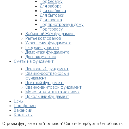
Под беседку
Для забора
Для хозблока
Для бытовки
Для гаража
Под пристройку к дому
Под террасу
Забивной Ж/Б фундамент
Рытье котлованов
Укрепление фундамента
Геодезия участка
Демонтаж фундамента
Дренаж участка
Сметы на фундамент
Ленточный фундамент
Свайно-ростверковый
фундамент
Плитный фундамент
Свайно-винтовой фундамент
Монолитная плита на сваях
Цокольный фундамент
Цены
Портфолио
Вакансии
Контакты
Строим фундаменты "под ключ" Санкт-Петербург и Ленобласть