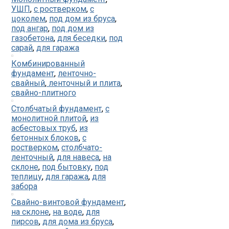
УШП
,
с ростверком
,
с
цоколем
,
под дом из бруса
,
под ангар
,
под дом из
газобетона
,
для беседки
,
под
сарай
,
для гаража
Комбинированный
фундамент
,
ленточно-
свайный
,
ленточный и плита
,
свайно-плитного
Столбчатый фундамент
,
с
монолитной плитой
,
из
асбестовых труб
,
из
бетонных блоков
,
с
ростверком
,
столбчато-
ленточный
,
для навеса
,
на
склоне
,
под бытовку
,
под
теплицу
,
для гаража
,
для
забора
Свайно-винтовой фундамент
,
на склоне
,
на воде
,
для
пирсов
,
для дома из бруса
,