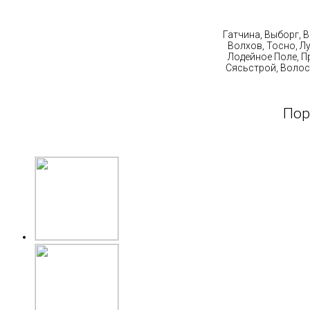
Ст
Гатчина, Выборг, 
Волхов, Тосно, Л
Лодейное Поле, П
Сясьстрой, Волос
Пор