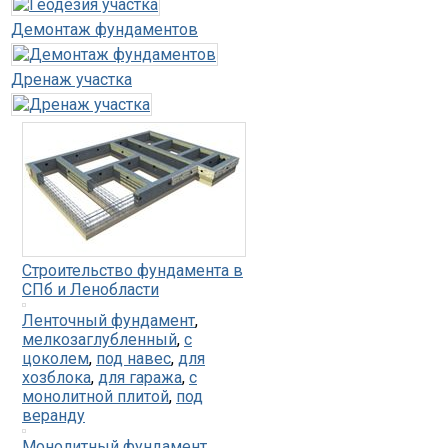
Демонтаж фундаментов
Дренаж участка
Строительство фундамента в
СПб и Ленобласти
Ленточный фундамент
,
мелкозаглубленный
,
с
цоколем
,
под навес
,
для
хозблока
,
для гаража
,
с
монолитной плитой
,
под
веранду
Монолитный фундамент
,