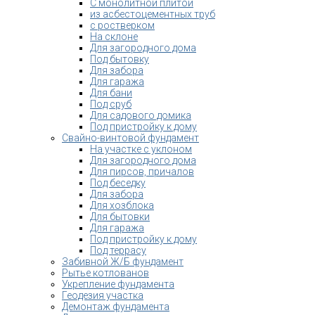
С монолитной плитой
из асбестоцементных труб
с ростверком
На склоне
Для загородного дома
Под бытовку
Для забора
Для гаража
Для бани
Под сруб
Для садового домика
Под пристройку к дому
Свайно-винтовой фундамент
На участке с уклоном
Для загородного дома
Для пирсов, причалов
Под беседку
Для забора
Для хозблока
Для бытовки
Для гаража
Под пристройку к дому
Под террасу
Забивной Ж/Б фундамент
Рытье котлованов
Укрепление фундамента
Геодезия участка
Демонтаж фундамента