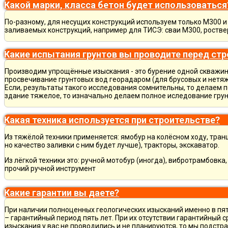
Какой марки, класса бетон будет использоваться
По-разному, для несущих конструкций используем только М300 и 
заливаемых конструкций, например для ТИСЭ: сваи М300, ростве
Какие испытания грунтов вы проводите перед ст
Производим упрощённые изыскания - это бурение одной скважины
просвечивание грунтовых вод георадаром (для брусовых и нетяж
Если, результаты такого исследования сомнительны, то делаем 
здание тяжелое, то изначально делаем полное иследование грун
Какая техника используется при строительстве?
Из тяжёлой техники применяется: ямобур на колёсном ходу, тран
но качество заливки с ним будет лучше), тракторы, экскаватор.
Из лёгкой техники это: ручной мотобур (иногда), вибротрамбовка
прочий ручной инструмент
Какие гарантии вы даете?
При наличии полноценных геологических изысканий именно в пя
– гарантийный период пять лет. При их отсутствии гарантийный с
изыскания у вас не проводились и не планируются, то мы подст