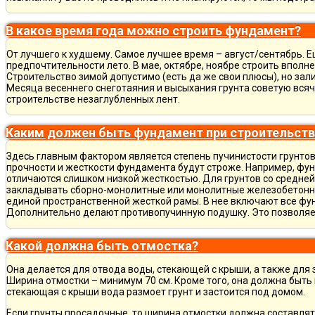
В какое время года можно строить фундамент?
От лучшего к худшему. Самое лучшее время – август/сентябрь. Ещ
предпочтительности лето. В мае, октябре, ноябре строить вполн
Строительство зимой допустимо (есть да же свои плюсы), но зал
Месяца весеннего снеготаяния и высыхания грунта советую всяч
строительстве незаглубленных лент.
Каким должен быть фундамент при строительств
Здесь главным фактором является степень пучинистости грунтов.
прочности и жесткости фундамента будут строже. Например, фу
отличаются слишком низкой жесткостью. Для грунтов со средне
закладывать сборно-монолитные или монолитные железобетон
единой пространственной жесткой рамы. В нее включают все фу
Дополнительно делают противопучинную подушку. Это позволя
Какой должна быть отмостка?
Она делается для отвода воды, стекающей с крыши, а также для
Ширина отмостки – минимум 70 см. Кроме того, она должна быть 
стекающая с крыши вода размоет грунт и застоится под домом.
Если грунты просадочные, то ширина отмостки должна составлят