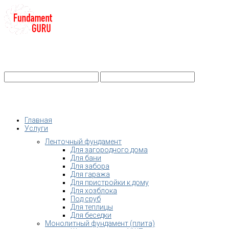
+7-
Строительство фундамента
Санкт-Петербург и Ленобласть
info@fundament-guru.ru
Санкт-Петербург, ул.Ворошилова, 2
Главная
Услуги
Ленточный фундамент
Для загородного дома
Для бани
Для забора
Для гаража
Для пристройки к дому
Для хозблока
Под сруб
Для теплицы
Для беседки
Монолитный фундамент (плита)