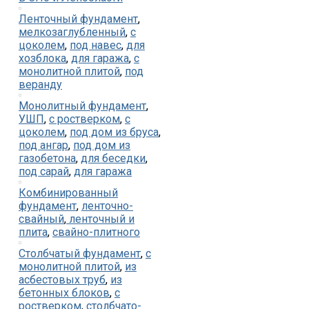
Ленточный фундамент
,
мелкозаглубленный
,
с
цоколем
,
под навес
,
для
хозблока
,
для гаража
,
с
монолитной плитой
,
под
веранду
Монолитный фундамент
,
УШП
,
с ростверком
,
с
цоколем
,
под дом из бруса
,
под ангар
,
под дом из
газобетона
,
для беседки
,
под сарай
,
для гаража
Комбинированный
фундамент
,
ленточно-
свайный
,
ленточный и
плита
,
свайно-плитного
Столбчатый фундамент
,
с
монолитной плитой
,
из
асбестовых труб
,
из
бетонных блоков
,
с
ростверком
,
столбчато-