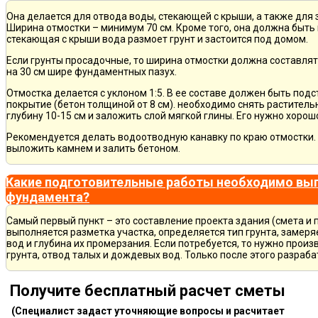
Она делается для отвода воды, стекающей с крыши, а также для
Ширина отмостки – минимум 70 см. Кроме того, она должна быть 
стекающая с крыши вода размоет грунт и застоится под домом.
Если грунты просадочные, то ширина отмостки должна составлят
на 30 см шире фундаментных пазух.
Отмостка делается с уклоном 1:5. В ее составе должен быть по
покрытие (бетон толщиной от 8 см). необходимо снять раститель
глубину 10-15 см и заложить слой мягкой глины. Его нужно хорош
Рекомендуется делать водоотводную канавку по краю отмостки. 
выложить камнем и залить бетоном.
Какие подготовительные работы необходимо вып
фундамента?
Самый первый пункт – это составление проекта здания (смета и 
выполняется разметка участка, определяется тип грунта, замер
вод и глубина их промерзания. Если потребуется, то нужно произ
грунта, отвод талых и дождевых вод. Только после этого разра
Получите бесплатный расчет сметы
(Специалист задаст уточняющие вопросы и расчитает