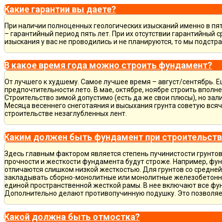
Какие гарантии вы даете?
При наличии полноценных геологических изысканий именно в пя
– гарантийный период пять лет. При их отсутствии гарантийный с
изыскания у вас не проводились и не планируются, то мы подст
В какое время года можно строить фундамент?
От лучшего к худшему. Самое лучшее время – август/сентябрь. Ещ
предпочтительности лето. В мае, октябре, ноябре строить вполн
Строительство зимой допустимо (есть да же свои плюсы), но зал
Месяца весеннего снеготаяния и высыхания грунта советую всяч
строительстве незаглубленных лент.
Каким должен быть фундамент при строительств
Здесь главным фактором является степень пучинистости грунтов.
прочности и жесткости фундамента будут строже. Например, фу
отличаются слишком низкой жесткостью. Для грунтов со средне
закладывать сборно-монолитные или монолитные железобетон
единой пространственной жесткой рамы. В нее включают все фу
Дополнительно делают противопучинную подушку. Это позволя
Какой должна быть отмостка?