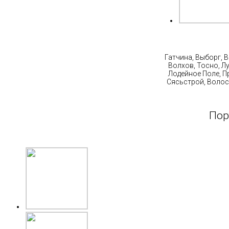
Ст
Гатчина, Выборг, 
Волхов, Тосно, Л
Лодейное Поле, П
Сясьстрой, Волос
Пор