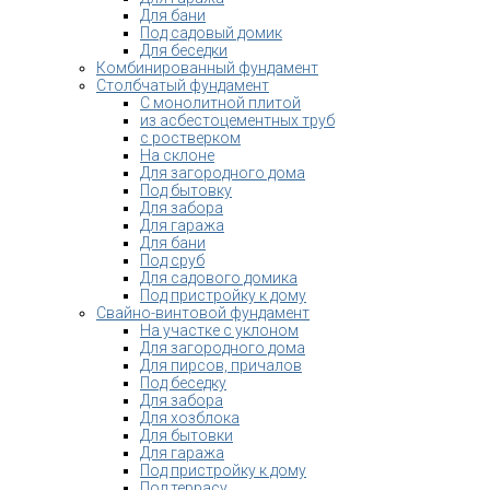
Для бани
Под садовый домик
Для беседки
Комбинированный фундамент
Столбчатый фундамент
С монолитной плитой
из асбестоцементных труб
с ростверком
На склоне
Для загородного дома
Под бытовку
Для забора
Для гаража
Для бани
Под сруб
Для садового домика
Под пристройку к дому
Свайно-винтовой фундамент
На участке с уклоном
Для загородного дома
Для пирсов, причалов
Под беседку
Для забора
Для хозблока
Для бытовки
Для гаража
Под пристройку к дому
Под террасу