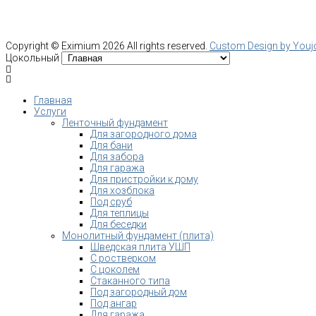
Copyright ©
Eximium
2026 All rights reserved.
Custom Design by You
Цокольный
Главная
Услуги
Ленточный фундамент
Для загородного дома
Для бани
Для забора
Для гаража
Для пристройки к дому
Для хозблока
Под сруб
Для теплицы
Для беседки
Монолитный фундамент (плита)
Шведская плита УШП
С ростверком
С цоколем
Стаканного типа
Под загородный дом
Под ангар
Для гаража