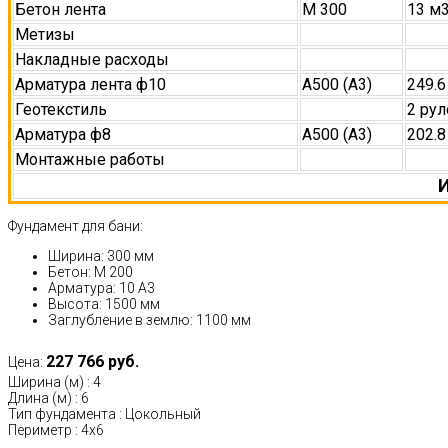
Бетон лента
М 300
13 м
Метизы
Накладные расходы
Арматура лента ф10
А500 (А3)
249.6
Геотекстиль
2 рул
Арматура ф8
А500 (А3)
202.8
Монтажные работы
И
Фундамент для бани:
Ширина: 300 мм
Бетон: М 200
Арматура: 10 А3
Высота: 1500 мм
Заглубление в землю: 1100 мм
227 766 руб.
Цена:
Ширина (м)
:
4
Длина (м)
:
6
Тип фундамента
:
Цокольный
Периметр
:
4х6