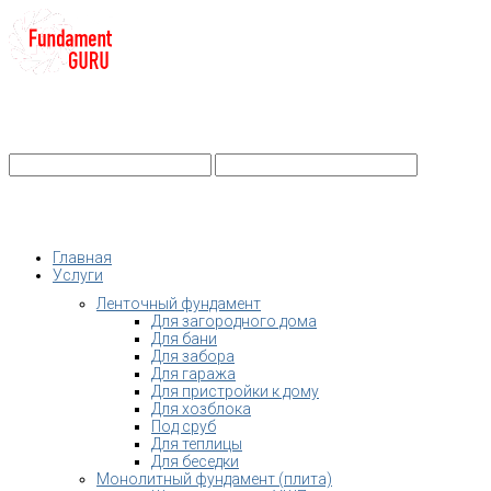
+7-
Строительство фундамента
Санкт-Петербург и Ленобласть
info@fundament-guru.ru
Санкт-Петербург, ул.Ворошилова, 2
Главная
Услуги
Ленточный фундамент
Для загородного дома
Для бани
Для забора
Для гаража
Для пристройки к дому
Для хозблока
Под сруб
Для теплицы
Для беседки
Монолитный фундамент (плита)