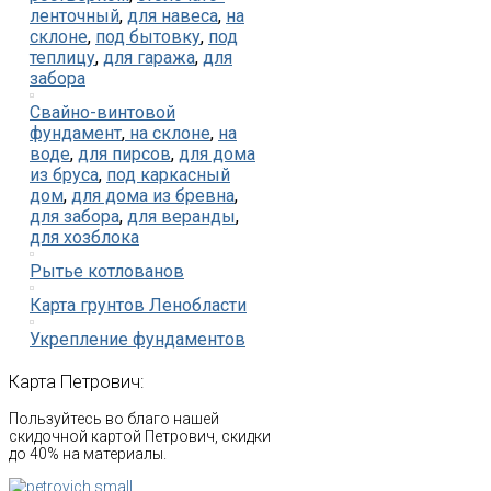
ленточный
,
для навеса
,
на
склоне
,
под бытовку
,
под
теплицу
,
для гаража
,
для
забора
Свайно-винтовой
фундамент
,
на склоне
,
на
воде
,
для пирсов
,
для дома
из бруса
,
под каркасный
дом
,
для дома из бревна
,
для забора
,
для веранды
,
для хозблока
Рытье котлованов
Карта грунтов Ленобласти
Укрепление фундаментов
Карта
Петрович:
Пользуйтесь во благо нашей
скидочной картой Петрович, скидки
до 40% на материалы.