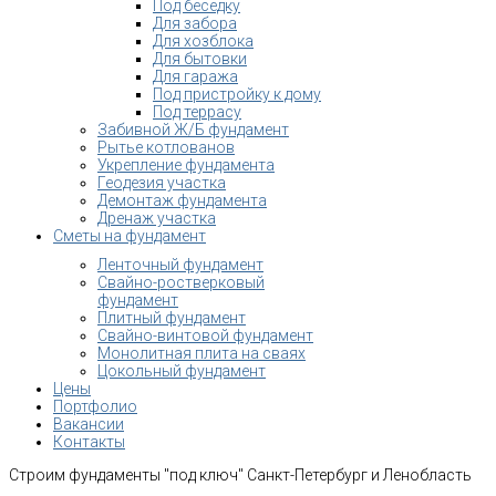
Под беседку
Для забора
Для хозблока
Для бытовки
Для гаража
Под пристройку к дому
Под террасу
Забивной Ж/Б фундамент
Рытье котлованов
Укрепление фундамента
Геодезия участка
Демонтаж фундамента
Дренаж участка
Сметы на фундамент
Ленточный фундамент
Свайно-ростверковый
фундамент
Плитный фундамент
Свайно-винтовой фундамент
Монолитная плита на сваях
Цокольный фундамент
Цены
Портфолио
Вакансии
Контакты
Строим фундаменты "под ключ" Санкт-Петербург и Ленобласть