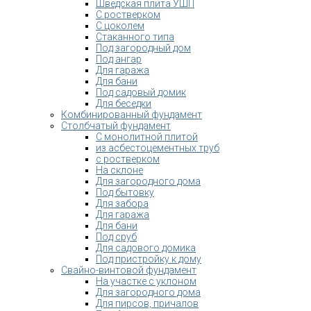
Шведская плита УШП
С ростверком
С цоколем
Стаканного типа
Под загородный дом
Под ангар
Для гаража
Для бани
Под садовый домик
Для беседки
Комбинированный фундамент
Столбчатый фундамент
С монолитной плитой
из асбестоцементных труб
с ростверком
На склоне
Для загородного дома
Под бытовку
Для забора
Для гаража
Для бани
Под сруб
Для садового домика
Под пристройку к дому
Свайно-винтовой фундамент
На участке с уклоном
Для загородного дома
Для пирсов, причалов