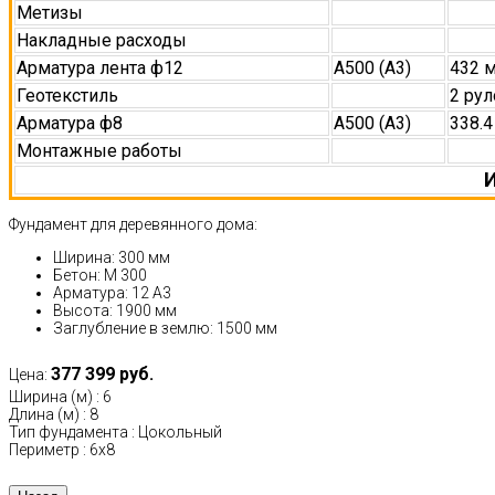
Метизы
Накладные расходы
Арматура лента ф12
А500 (А3)
432 
Геотекстиль
2 рул
Арматура ф8
А500 (А3)
338.4
Монтажные работы
И
Фундамент для деревянного дома:
Ширина: 300 мм
Бетон: М 300
Арматура: 12 А3
Высота: 1900 мм
Заглубление в землю: 1500 мм
377 399 руб.
Цена:
Ширина (м)
:
6
Длина (м)
:
8
Тип фундамента
:
Цокольный
Периметр
:
6х8