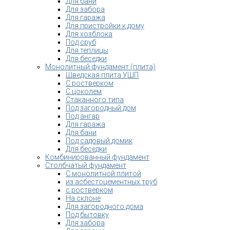
Для бани
Для забора
Для гаража
Для пристройки к дому
Для хозблока
Под сруб
Для теплицы
Для беседки
Монолитный фундамент (плита)
Шведская плита УШП
С ростверком
С цоколем
Стаканного типа
Под загородный дом
Под ангар
Для гаража
Для бани
Под садовый домик
Для беседки
Комбинированный фундамент
Столбчатый фундамент
С монолитной плитой
из асбестоцементных труб
с ростверком
На склоне
Для загородного дома
Под бытовку
Для забора