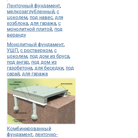
Ленточный фундамент
,
мелкозаглубленный
,
с
цоколем
,
под навес
,
для
хозблока
,
для гаража
,
с
монолитной плитой
,
под
веранду
Монолитный фундамент
,
УШП
,
с ростверком
,
с
цоколем
,
под дом из бруса
,
под ангар
,
под дом из
газобетона
,
для беседки
,
под
сарай
,
для гаража
Комбинированный
фундамент
,
ленточно-