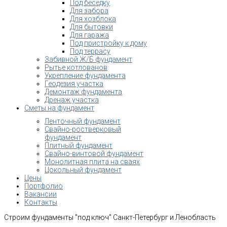
Под беседку
Для забора
Для хозблока
Для бытовки
Для гаража
Под пристройку к дому
Под террасу
Забивной Ж/Б фундамент
Рытье котлованов
Укрепление фундамента
Геодезия участка
Демонтаж фундамента
Дренаж участка
Сметы на фундамент
Ленточный фундамент
Свайно-ростверковый
фундамент
Плитный фундамент
Свайно-винтовой фундамент
Монолитная плита на сваях
Цокольный фундамент
Цены
Портфолио
Вакансии
Контакты
Строим фундаменты "под ключ" Санкт-Петербург и Ленобласть