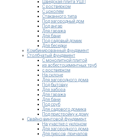
Шведская плита УШП
С ростверком
С цоколем
Стаканного типа
Под загородный дом
Под ангар
Для гаража
Для бани
Под садовый домик
Для беседки
Комбинированный фундамент
Столбчатый фундамент
С монолитной плитой
из асбестоцементных труб
с ростверком
На склоне
Для загородного дома
Под бытовку
Для забора
Для гаража
Для бани
Под сруб
Для садового домика
Под пристройку к дому
Свайно-винтовой фундамент
На участке с уклоном
Для загородного дома
Для пирсов, причалов