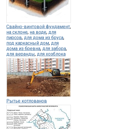
Свайно-винтовой фундамент
,
на склоне
,
на воде
,
для
пирсов
,
для дома из бруса
,
под каркасный дом
,
для
дома из бревна
,
для забора
,
для веранды
,
для хозблока
Рытье котлованов