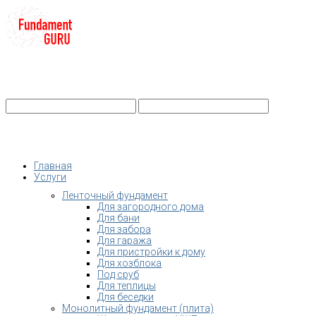
+7-
Строительство фундамента
Санкт-Петербург и Ленобласть
info@fundament-guru.ru
Санкт-Петербург, ул.Ворошилова, 2
Главная
Услуги
Ленточный фундамент
Для загородного дома
Для бани
Для забора
Для гаража
Для пристройки к дому
Для хозблока
Под сруб
Для теплицы
Для беседки
Монолитный фундамент (плита)