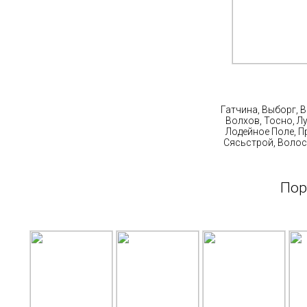
Ст
Гатчина, Выборг, 
Волхов, Тосно, Л
Лодейное Поле, П
Сясьстрой, Волос
Пор