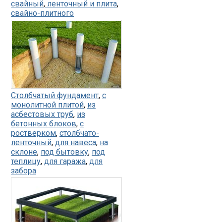
свайный
,
ленточный и плита
,
свайно-плитного
Столбчатый фундамент
,
с
монолитной плитой
,
из
асбестовых труб
,
из
бетонных блоков
,
с
ростверком
,
столбчато-
ленточный
,
для навеса
,
на
склоне
,
под бытовку
,
под
теплицу
,
для гаража
,
для
забора