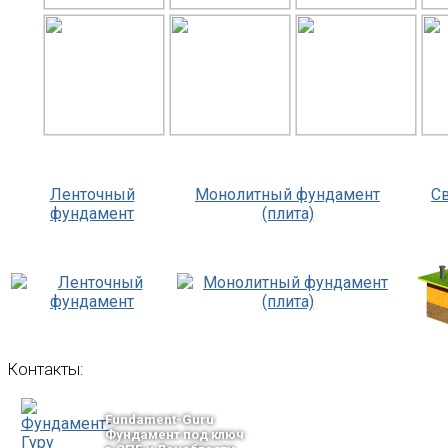
Ленточный
Монолитный фундамент
С
фундамент
(плита)
Контакты:
Fundament-Guru
Фундамент под ключ