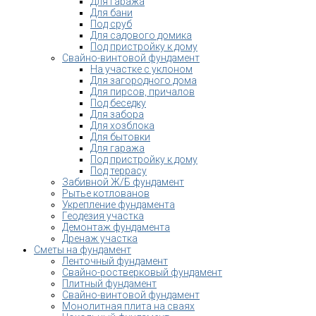
Для гаража
Для бани
Под сруб
Для садового домика
Под пристройку к дому
Свайно-винтовой фундамент
На участке с уклоном
Для загородного дома
Для пирсов, причалов
Под беседку
Для забора
Для хозблока
Для бытовки
Для гаража
Под пристройку к дому
Под террасу
Забивной Ж/Б фундамент
Рытье котлованов
Укрепление фундамента
Геодезия участка
Демонтаж фундамента
Дренаж участка
Сметы на фундамент
Ленточный фундамент
Свайно-ростверковый фундамент
Плитный фундамент
Свайно-винтовой фундамент
Монолитная плита на сваях