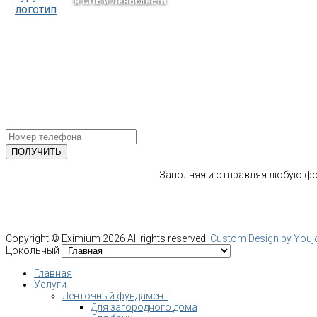
в СПБ и Ленобласти
тел.: +7-964-339-68-44
193318, г. Санкт-Петербург
ул.Ворошилова, 2
Email: info@fundament-guru.ru
ПОЛУЧИТЕ БЕСПЛАТНУЮ КОНС
СПЕЦИАЛИСТА
Заполняя и отправляя любую фор
Copyright ©
Eximium
2026 All rights reserved.
Custom Design by You
Цокольный
Главная
Услуги
Ленточный фундамент
Для загородного дома