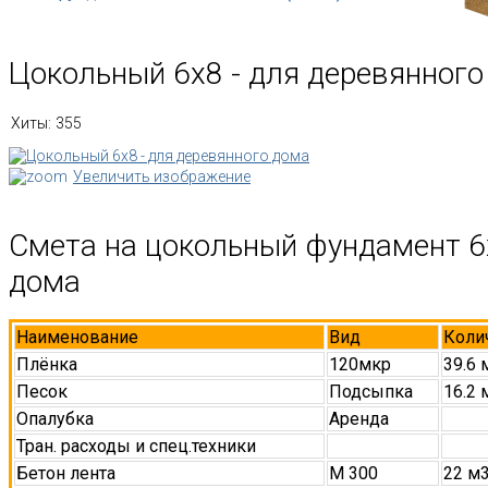
Цокольный 6х8 - для деревянного
Хиты:
355
Увеличить изображение
Смета на цокольный фундамент 6
дома
Наименование
Вид
Коли
Плёнка
120мкр
39.6 
Песок
Подсыпка
16.2 
Опалубка
Аренда
Тран. расходы и спец.техники
Бетон лента
М 300
22 м