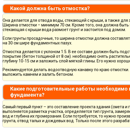
Какой должна быть отмостка?
Она делается для отвода воды, стекающей с крыши, а также для
Ширина отмостки – минимум 70 см. Кроме того, она должна быть 
стекающая с крыши вода размоет грунт и застоится под домом.
Если грунты просадочные, то ширина отмостки должна составлят
на 30 см шире фундаментных пазух.
Отмостка делается с уклоном 1:5. В ее составе должен быть по
покрытие (бетон толщиной от 8 см). необходимо снять раститель
глубину 10-15 см и заложить слой мягкой глины. Его нужно хорош
Рекомендуется делать водоотводную канавку по краю отмостки. 
выложить камнем и залить бетоном.
Какие подготовительные работы необходимо 
фундамента?
Самый первый пункт – это составление проекта здания (смета и 
выполняется разметка участка, определяется тип грунта, замер
вод и глубина их промерзания. Если потребуется, то нужно произ
грунта, отвод талых и дождевых вод. Только после этого разра