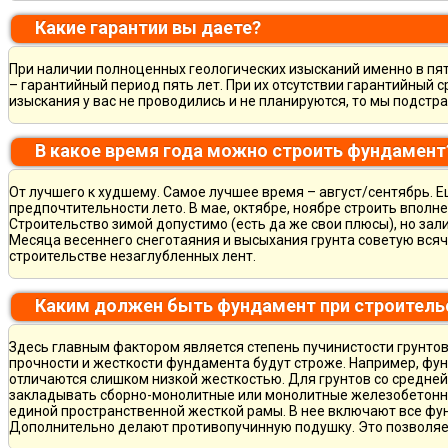
Какие гарантии вы даете?
При наличии полноценных геологических изысканий именно в пя
– гарантийный период пять лет. При их отсутствии гарантийный с
изыскания у вас не проводились и не планируются, то мы подст
В какое время года можно строить фундамент
От лучшего к худшему. Самое лучшее время – август/сентябрь. Ещ
предпочтительности лето. В мае, октябре, ноябре строить вполн
Строительство зимой допустимо (есть да же свои плюсы), но зал
Месяца весеннего снеготаяния и высыхания грунта советую всяч
строительстве незаглубленных лент.
Каким должен быть фундамент при строитель
Здесь главным фактором является степень пучинистости грунтов.
прочности и жесткости фундамента будут строже. Например, фу
отличаются слишком низкой жесткостью. Для грунтов со средне
закладывать сборно-монолитные или монолитные железобетон
единой пространственной жесткой рамы. В нее включают все фу
Дополнительно делают противопучинную подушку. Это позволя