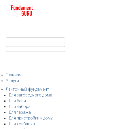
+7
Строительство фундамента
Санкт-Петербург и Ленобласть
info@fundament-guru.ru
Санкт-Петербург, ул.Ворошилова, 2
Главная
Услуги
Ленточный фундамент
Для загородного дома
Для бани
Для забора
Для гаража
Для пристройки к дому
Для хозблока