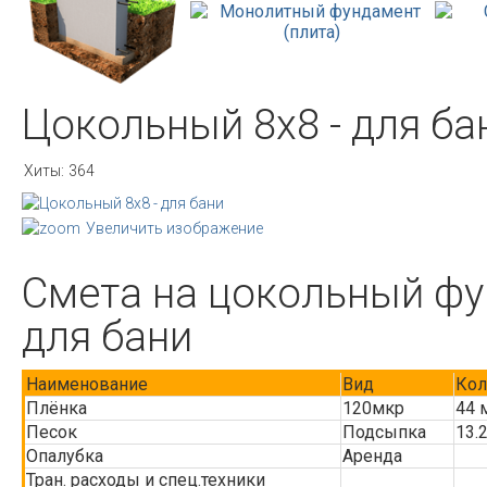
Цокольный 8х8 - для ба
Хиты:
364
Увеличить изображение
Смета на цокольный фу
для бани
Наименование
Вид
Кол
Плёнка
120мкр
44 
Песок
Подсыпка
13.
Опалубка
Аренда
Тран. расходы и спец.техники