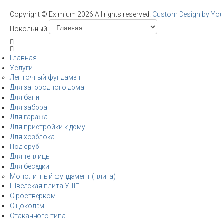
Copyright ©
Eximium
2026 All rights reserved.
Custom Design by Y
Цокольный
Главная
Услуги
Ленточный фундамент
Для загородного дома
Для бани
Для забора
Для гаража
Для пристройки к дому
Для хозблока
Под сруб
Для теплицы
Для беседки
Монолитный фундамент (плита)
Шведская плита УШП
С ростверком
С цоколем
Стаканного типа