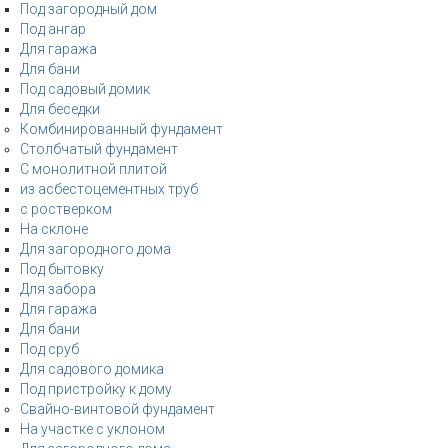
Под загородный дом
Под ангар
Для гаража
Для бани
Под садовый домик
Для беседки
Комбинированный фундамент
Столбчатый фундамент
С монолитной плитой
из асбестоцементных труб
с ростверком
На склоне
Для загородного дома
Под бытовку
Для забора
Для гаража
Для бани
Под сруб
Для садового домика
Под пристройку к дому
Свайно-винтовой фундамент
На участке с уклоном