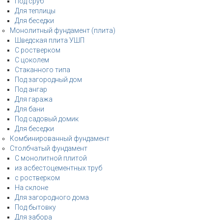
Под сруб
Для теплицы
Для беседки
Монолитный фундамент (плита)
Шведская плита УШП
С ростверком
С цоколем
Стаканного типа
Под загородный дом
Под ангар
Для гаража
Для бани
Под садовый домик
Для беседки
Комбинированный фундамент
Столбчатый фундамент
С монолитной плитой
из асбестоцементных труб
с ростверком
На склоне
Для загородного дома
Под бытовку
Для забора