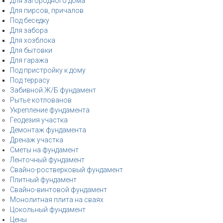
Для загородного дома
Для пирсов, причалов
Под беседку
Для забора
Для хозблока
Для бытовки
Для гаража
Под пристройку к дому
Под террасу
Забивной Ж/Б фундамент
Рытье котлованов
Укрепление фундамента
Геодезия участка
Демонтаж фундамента
Дренаж участка
Сметы на фундамент
Ленточный фундамент
Свайно-ростверковый фундамент
Плитный фундамент
Свайно-винтовой фундамент
Монолитная плита на сваях
Цокольный фундамент
Цены