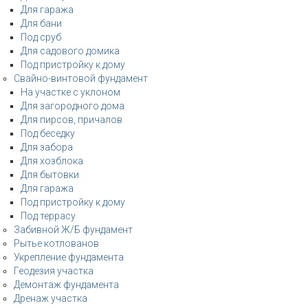
Для гаража
Для бани
Под сруб
Для садового домика
Под пристройку к дому
Свайно-винтовой фундамент
На участке с уклоном
Для загородного дома
Для пирсов, причалов
Под беседку
Для забора
Для хозблока
Для бытовки
Для гаража
Под пристройку к дому
Под террасу
Забивной Ж/Б фундамент
Рытье котлованов
Укрепление фундамента
Геодезия участка
Демонтаж фундамента
Дренаж участка