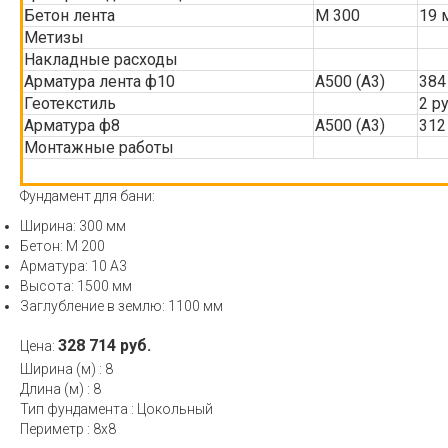
Бетон лента
М 300
19 
Метизы
Накладные расходы
Арматура лента ф10
А500 (А3)
384
Геотекстиль
2 р
Арматура ф8
А500 (А3)
312
Монтажные работы
Фундамент для бани:
Ширина: 300 мм
Бетон: М 200
Арматура: 10 А3
Высота: 1500 мм
Заглубление в землю: 1100 мм
328 714 руб.
Цена:
Ширина (м)
:
8
Длина (м)
:
8
Тип фундамента
:
Цокольный
Периметр
:
8х8