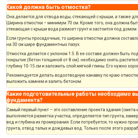
Какой должна быть отмостка?
Она делается для отвода воды, стекающей с крыши, а также дл
Ширина отмостки – минимум 70 см. Кроме того, она должна быт
стекающая с крыши вода размоет грунт и застоится под домом.
Если грунты просадочные, то ширина отмостки должна составля
на 30 см шире фундаментных пазух.
Отмостка делается с уклоном 1:5. В ее составе должен быть 
покрытие (бетон толщиной от 8 см). необходимо снять растите
глубину 10-15 см и заложить слой мягкой глины. Его нужно хор
Рекомендуется делать водоотводную канавку по краю отмостки
выложить камнем и залить бетоном.
Какие подготовительные работы необходимо вы
фундамента?
Самый первый пункт – это составление проекта здания (смета 
выполняется разметка участка, определяется тип грунта, зам
вод и глубина их промерзания. Если потребуется, то нужно про
грунта, отвод талых и дождевых вод. Только после этого разр