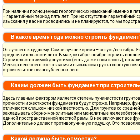
При наличии полноценных геологических изысканий именно в пя
– гарантийный период пять лет. При их отсутствии гарантийный с
изыскания у вас не проводились и не планируются, то мы подст
В какое время года можно строить фундамент
От лучшего к худшему. Самое лучшее время – август/сентябрь. Ещ
предпочтительности лето. В мае, октябре, ноябре строить вполн
Строительство зимой допустимо (есть да же свои плюсы), но зал
Месяца весеннего снеготаяния и высыхания грунта советую всяч
строительстве незаглубленных лент.
Каким должен быть фундамент при строитель
Здесь главным фактором является степень пучинистости грунтов.
прочности и жесткости фундамента будут строже. Например, фу
отличаются слишком низкой жесткостью. Для грунтов со средне
закладывать сборно-монолитные или монолитные железобетон
единой пространственной жесткой рамы. В нее включают все фу
Дополнительно делают противопучинную подушку. Это позволя
Какой должна быть отмостка?