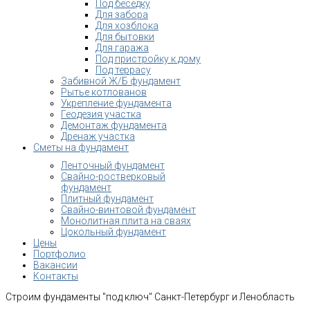
Под беседку
Для забора
Для хозблока
Для бытовки
Для гаража
Под пристройку к дому
Под террасу
Забивной Ж/Б фундамент
Рытье котлованов
Укрепление фундамента
Геодезия участка
Демонтаж фундамента
Дренаж участка
Сметы на фундамент
Ленточный фундамент
Свайно-ростверковый
фундамент
Плитный фундамент
Свайно-винтовой фундамент
Монолитная плита на сваях
Цокольный фундамент
Цены
Портфолио
Вакансии
Контакты
Строим фундаменты "под ключ" Санкт-Петербург и Ленобласть