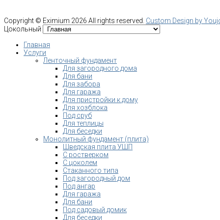
Copyright ©
Eximium
2026 All rights reserved.
Custom Design by You
Цокольный
Главная
Услуги
Ленточный фундамент
Для загородного дома
Для бани
Для забора
Для гаража
Для пристройки к дому
Для хозблока
Под сруб
Для теплицы
Для беседки
Монолитный фундамент (плита)
Шведская плита УШП
С ростверком
С цоколем
Стаканного типа
Под загородный дом
Под ангар
Для гаража
Для бани
Под садовый домик
Для беседки