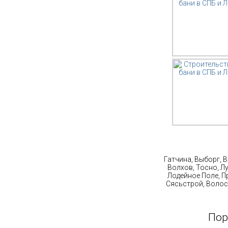
Ст
Гатчина, Выборг, 
Волхов, Тосно, Л
Лодейное Поле, П
Сясьстрой, Волос
Пор