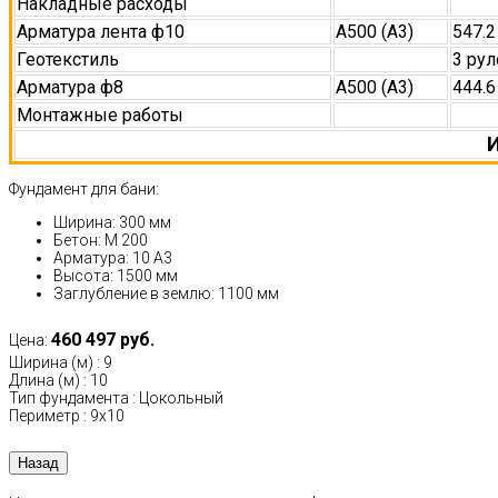
Накладные расходы
Арматура лента ф10
А500 (А3)
547.2
Геотекстиль
3 рул
Арматура ф8
А500 (А3)
444.6
Монтажные работы
И
Фундамент для бани:
Ширина: 300 мм
Бетон: М 200
Арматура: 10 А3
Высота: 1500 мм
Заглубление в землю: 1100 мм
460 497 руб.
Цена:
Ширина (м)
:
9
Длина (м)
:
10
Тип фундамента
:
Цокольный
Периметр
:
9х10