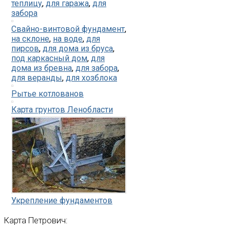
теплицу
,
для гаража
,
для
забора
Свайно-винтовой фундамент
,
на склоне
,
на воде
,
для
пирсов
,
для дома из бруса
,
под каркасный дом
,
для
дома из бревна
,
для забора
,
для веранды
,
для хозблока
Рытье котлованов
Карта грунтов Ленобласти
Укрепление фундаментов
Карта
Петрович: