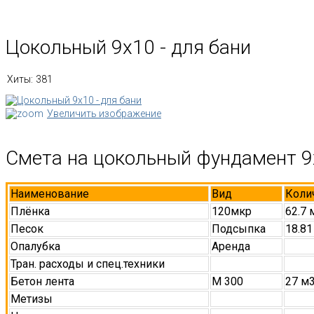
Цокольный 9х10 - для бани
Хиты:
381
Увеличить изображение
Смета на цокольный фундамент 9
Наименование
Вид
Коли
Плёнка
120мкр
62.7 
Песок
Подсыпка
18.81
Опалубка
Аренда
Тран. расходы и спец.техники
Бетон лента
М 300
27 м
Метизы