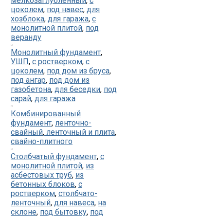
мелкозаглубленный
,
с
цоколем
,
под навес
,
для
хозблока
,
для гаража
,
с
монолитной плитой
,
под
веранду
Монолитный фундамент
,
УШП
,
с ростверком
,
с
цоколем
,
под дом из бруса
,
под ангар
,
под дом из
газобетона
,
для беседки
,
под
сарай
,
для гаража
Комбинированный
фундамент
,
ленточно-
свайный
,
ленточный и плита
,
свайно-плитного
Столбчатый фундамент
,
с
монолитной плитой
,
из
асбестовых труб
,
из
бетонных блоков
,
с
ростверком
,
столбчато-
ленточный
,
для навеса
,
на
склоне
,
под бытовку
,
под