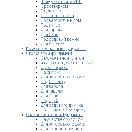
Шведская плита УШП
С ростверком
С цоколем
Стаканного типа
Под загородный дом
Под ангар
Для гаража
Для бани
Под садовый домик
Для беседки
Комбинированный фундамент
Столбчатый фундамент
С монолитной плитой
из асбестоцементных труб
с ростверком
На склоне
Для загородного дома
Под бытовку
Для забора
Для гаража
Для бани
Под сруб
Для садового домика
Под пристройку к дому
Свайно-винтовой фундамент
На участке с уклоном
Для загородного дома
Для пирсов, причалов