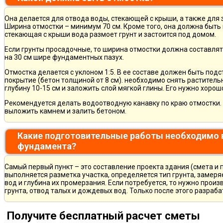
Она делается для отвода воды, стекающей с крыши, а также для
Ширина отмостки – минимум 70 см. Кроме того, она должна быть 
стекающая с крыши вода размоет грунт и застоится под домом.
Если грунты просадочные, то ширина отмостки должна составлят
на 30 см шире фундаментных пазух.
Отмостка делается с уклоном 1:5. В ее составе должен быть по
покрытие (бетон толщиной от 8 см). необходимо снять раститель
глубину 10-15 см и заложить слой мягкой глины. Его нужно хорош
Рекомендуется делать водоотводную канавку по краю отмостки. 
выложить камнем и залить бетоном.
Какие подготовительные работы необходимо 
фундамента?
Самый первый пункт – это составление проекта здания (смета и 
выполняется разметка участка, определяется тип грунта, замер
вод и глубина их промерзания. Если потребуется, то нужно произ
грунта, отвод талых и дождевых вод. Только после этого разра
Получите бесплатный расчет сметы