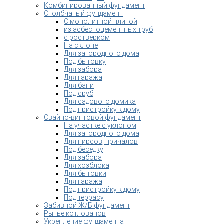
Комбинированный фундамент
Столбчатый фундамент
С монолитной плитой
из асбестоцементных труб
с ростверком
На склоне
Для загородного дома
Под бытовку
Для забора
Для гаража
Для бани
Под сруб
Для садового домика
Под пристройку к дому
Свайно-винтовой фундамент
На участке с уклоном
Для загородного дома
Для пирсов, причалов
Под беседку
Для забора
Для хозблока
Для бытовки
Для гаража
Под пристройку к дому
Под террасу
Забивной Ж/Б фундамент
Рытье котлованов
Укрепление фундамента