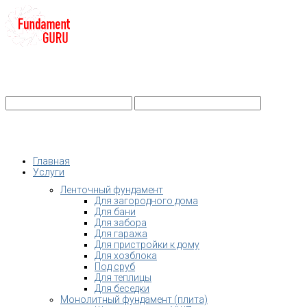
+7-
Строительство фундамента
Санкт-Петербург и Ленобласть
info@fundament-guru.ru
Санкт-Петербург, ул.Ворошилова, 2
Главная
Услуги
Ленточный фундамент
Для загородного дома
Для бани
Для забора
Для гаража
Для пристройки к дому
Для хозблока
Под сруб
Для теплицы
Для беседки
Монолитный фундамент (плита)