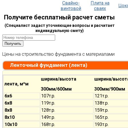
Свайно-
Плита на
Цок
винтовой
сваях
Получите бесплатный расчет сметы
(Специалист задаст уточняющие вопросы и расчитает
индивидуальную смету)
Цены на строительство фундамента с материалами
Ленточный фундамент (лента)
ширина/высота
ширина/высот
лента, м*м
300мм/600мм
300мм/900мм
6х6
107т.р.
121т.р.
6х8
119т.р.
138т.р.
8х8
128т.р.
159т.р.
8х10
149т.р.
165т.р.
10х10
168т.р.
193т.р.