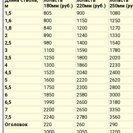
Длина ствола,
лопасть
лопасть
лопасть
м
180мм (руб.)
220мм (руб.)
250мм (ру
1,5
805
900
1080
1,6
800
1150
1250
1,8
840
1200
1270
2
890
1240
1330
2,5
980
1400
1540
3
1100
1590
1780
3,5
1250
1800
2020
4
1300
1860
2230
4,5
1520
2040
2400
5
1600
2220
2620
5,5
1750
2300
2800
6
1850
2580
3000
6,5
1990
2600
3180
7
2200
2650
3350
7,5
2240
2780
3560
Оголовок
220
260
290
1000
1050
1200