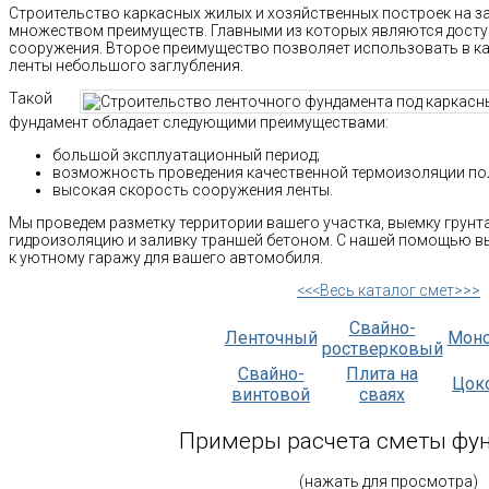
Строительство каркасных жилых и хозяйственных построек на з
множеством преимуществ. Главными из которых являются досту
сооружения. Второе преимущество позволяет использовать в к
ленты небольшого заглубления.
Такой
фундамент обладает следующими преимуществами:
большой эксплуатационный период;
возможность проведения качественной термоизоляции по
высокая скорость сооружения ленты.
Мы проведем разметку территории вашего участка, выемку грунта
гидроизоляцию и заливку траншей бетоном. С нашей помощью вы
к уютному гаражу для вашего автомобиля.
<<<Весь каталог смет>>>
Свайно-
Ленточный
Мон
ростверковый
Свайно-
Плита на
Цок
винтовой
сваях
Примеры расчета сметы фу
(нажать для просмотра)