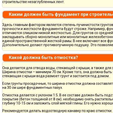
строительстве незаглубленных лент.
Каким должен быть фундамент при строитель
Здесь главным фактором является степень пучинистости грунтов.
прочности и жесткости фундамента будут строже. Например, фу
отличаются слишком низкой жесткостью. Для грунтов со средне
закладывать сборно-монолитные или монолитные железобетон
единой пространственной жесткой рамы. В нее включают все фу
Дополнительно делают противопучинную подушку. Это позволя
Какой должна быть отмостка?
Она делается для отвода воды, стекающей с крыши, а также для
Ширина отмостки – минимум 70 см. Кроме того, она должна быть 
стекающая с крыши вода размоет грунт и застоится под домом.
Если грунты просадочные, то ширина отмостки должна составлят
на 30 см шире фундаментных пазух.
Отмостка делается с уклоном 1:5. В ее составе должен быть по
покрытие (бетон толщиной от 8 см). необходимо снять раститель
глубину 10-15 см и заложить слой мягкой глины. Его нужно хорош
Рекомендуется делать водоотводную канавку по краю отмостки. 