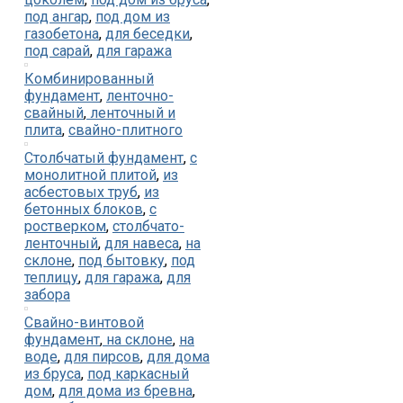
под ангар
,
под дом из
газобетона
,
для беседки
,
под сарай
,
для гаража
Комбинированный
фундамент
,
ленточно-
свайный
,
ленточный и
плита
,
свайно-плитного
Столбчатый фундамент
,
с
монолитной плитой
,
из
асбестовых труб
,
из
бетонных блоков
,
с
ростверком
,
столбчато-
ленточный
,
для навеса
,
на
склоне
,
под бытовку
,
под
теплицу
,
для гаража
,
для
забора
Свайно-винтовой
фундамент
,
на склоне
,
на
воде
,
для пирсов
,
для дома
из бруса
,
под каркасный
дом
,
для дома из бревна
,