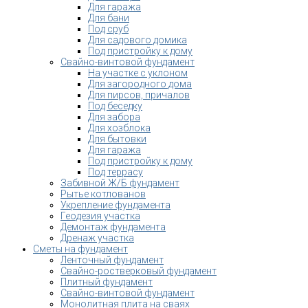
Для гаража
Для бани
Под сруб
Для садового домика
Под пристройку к дому
Свайно-винтовой фундамент
На участке с уклоном
Для загородного дома
Для пирсов, причалов
Под беседку
Для забора
Для хозблока
Для бытовки
Для гаража
Под пристройку к дому
Под террасу
Забивной Ж/Б фундамент
Рытье котлованов
Укрепление фундамента
Геодезия участка
Демонтаж фундамента
Дренаж участка
Сметы на фундамент
Ленточный фундамент
Свайно-ростверковый фундамент
Плитный фундамент
Свайно-винтовой фундамент
Монолитная плита на сваях