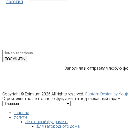
тел.: +7-964-339-68-44
193318, г. Санкт-Петербург
ул.Ворошилова, 2
Email: info@fundament-guru.ru
ПОЛУЧИТЕ БЕСПЛАТНУЮ КОНС
СПЕЦИАЛИСТА
Заполняя и отправляя любую фор
Copyright ©
Eximium
2026 All rights reserved.
Custom Design by You
Строительство ленточного фундамента под каркасный гараж
Главная
Услуги
Ленточный фундамент
Для загородного дома