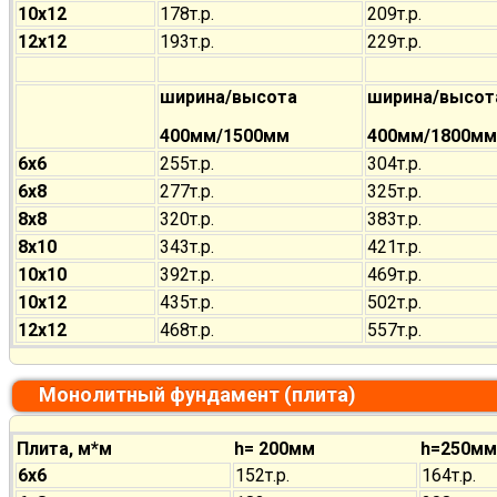
10х12
178т.р.
209т.р.
12х12
193т.р.
229т.р.
ширина/высота
ширина/высот
400мм/1500мм
400мм/1800мм
6х6
255т.р.
304т.р.
6х8
277т.р.
325т.р.
8х8
320т.р.
383т.р.
8х10
343т.р.
421т.р.
10х10
392т.р.
469т.р.
10х12
435т.р.
502т.р.
12х12
468т.р.
557т.р.
Монолитный фундамент (плита)
Плита, м*м
h= 200мм
h=250мм
6х6
152т.р.
164т.р.