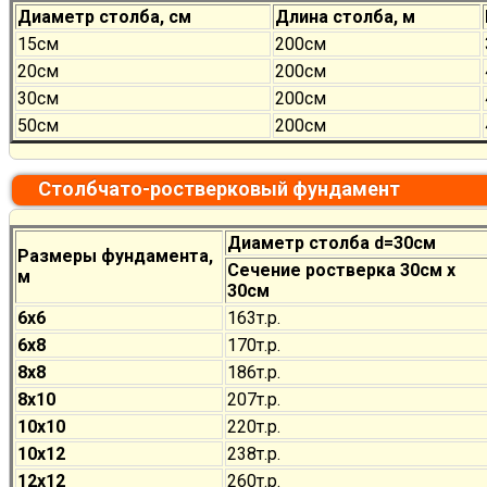
Диаметр столба, см
Длина столба, м
15см
200см
20см
200см
30см
200см
50см
200см
Столбчато-ростверковый фундамент
Диаметр столба d=30см
Размеры фундамента,
Сечение ростверка 30см х
м
30см
6х6
163т.р.
6х8
170
т.р.
8х8
186
т.р.
8х10
207
т.р.
10х10
220
т.р.
10х12
238
т.р.
12х12
260
т.р.