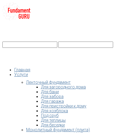
+7-
Строительство фундамента
Санкт-Петербург и Ленобласть
info@fundament-guru.ru
Санкт-Петербург, ул.Ворошилова, 2
Главная
Услуги
Ленточный фундамент
Для загородного дома
Для бани
Для забора
Для гаража
Для пристройки к дому
Для хозблока
Под сруб
Для теплицы
Для беседки
Монолитный фундамент (плита)