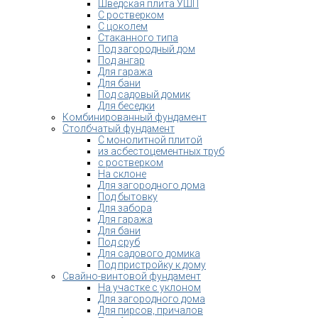
Шведская плита УШП
С ростверком
С цоколем
Стаканного типа
Под загородный дом
Под ангар
Для гаража
Для бани
Под садовый домик
Для беседки
Комбинированный фундамент
Столбчатый фундамент
С монолитной плитой
из асбестоцементных труб
с ростверком
На склоне
Для загородного дома
Под бытовку
Для забора
Для гаража
Для бани
Под сруб
Для садового домика
Под пристройку к дому
Свайно-винтовой фундамент
На участке с уклоном
Для загородного дома
Для пирсов, причалов