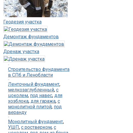
Геодезия участка
Демонтаж фундаментов
Дренаж участка
Строительство фундамента
в СПб и Ленобласти
Ленточный фундамент
,
мелкозаглубленный
,
с
цоколем
,
под навес
,
для
хозблока
,
для гаража
,
с
монолитной плитой
,
под
веранду
Монолитный фундамент
,
УШП
,
с ростверком
,
с
цоколем
,
под дом из бруса
,