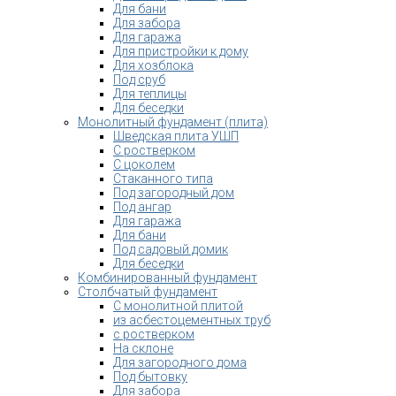
Для бани
Для забора
Для гаража
Для пристройки к дому
Для хозблока
Под сруб
Для теплицы
Для беседки
Монолитный фундамент (плита)
Шведская плита УШП
С ростверком
С цоколем
Стаканного типа
Под загородный дом
Под ангар
Для гаража
Для бани
Под садовый домик
Для беседки
Комбинированный фундамент
Столбчатый фундамент
С монолитной плитой
из асбестоцементных труб
с ростверком
На склоне
Для загородного дома
Под бытовку
Для забора