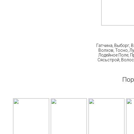
Ст
Гатчина, Выборг, 
Волхов, Тосно, Л
Лодейное Поле, П
Сясьстрой, Волос
Пор