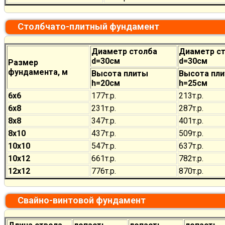
Столбчато-плитный фундамент
Диаметр столба
Диаметр с
d=30см
d=30см
Размер
фундамента, м
Высота плиты
Высота пл
h=20см
h=25см
6х6
177
т.р.
213
т.р.
6х8
231
т.р.
287
т.р.
8х8
347
т.р.
401
т.р.
8х10
437
т.р.
509
т.р.
10х10
547
т.р.
637
т.р.
10х12
661
т.р.
782
т.р.
12х12
776
т.р.
870
т.р.
Свайно-винтовой фундамент