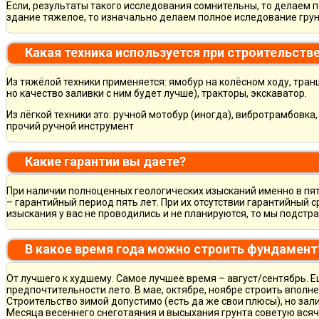
Если, результаты такого исследования сомнительны, то делаем 
здание тяжелое, то изначально делаем полное иследование грун
Какая техника используется при строительств
Из тяжёлой техники применяется: ямобур на колёсном ходу, тран
но качество заливки с ним будет лучше), тракторы, экскаватор.
Из лёгкой техники это: ручной мотобур (иногда), вибротрамбовка
прочий ручной инструмент
Какие гарантии вы даете?
При наличии полноценных геологических изысканий именно в пя
– гарантийный период пять лет. При их отсутствии гарантийный с
изыскания у вас не проводились и не планируются, то мы подст
В какое время года можно строить фундамент
От лучшего к худшему. Самое лучшее время – август/сентябрь. Ещ
предпочтительности лето. В мае, октябре, ноябре строить вполн
Строительство зимой допустимо (есть да же свои плюсы), но зал
Месяца весеннего снеготаяния и высыхания грунта советую всяч