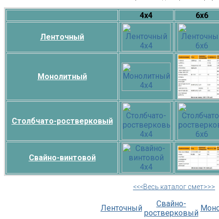
4х4
6х6
Ленточный
Монолитный
Столбчато-ростверковый
Свайно-винтовой
<<<Весь каталог смет>>>
Свайно-
Ленточный
Мон
ростверковый