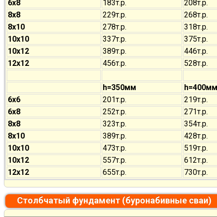
6х8
183т.р.
208т.р.
8х8
229т.р.
268т.р.
8х10
278т.р.
318т.р.
10х10
337т.р.
375т.р.
10х12
389т.р.
446т.р.
12х12
456т.р.
528т.р.
h=350мм
h=400м
6х6
201т.р.
219т.р.
6х8
252т.р.
271т.р.
8х8
323т.р.
354т.р.
8х10
389т.р.
428т.р.
10х10
473т.р.
519т.р.
10х12
557т.р.
612т.р.
12х12
655т.р.
730т.р.
Столбчатый фундамент (буронабивные сваи)