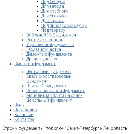
Под беседку
Для забора
Для хозблока
Для бытовки
Для гаража
Под пристройку к дому
Под террасу
Забивной Ж/Б фундамент
Рытье котлованов
Укрепление фундамента
Геодезия участка
Демонтаж фундамента
Дренаж участка
Сметы на фундамент
Ленточный фундамент
Свайно-ростверковый
фундамент
Плитный фундамент
Свайно-винтовой фундамент
Монолитная плита на сваях
Цокольный фундамент
Цены
Портфолио
Вакансии
Контакты
Строим фундаменты "под ключ" Санкт-Петербург и Ленобласть