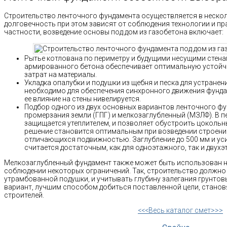
Строительство ленточного фундамента осуществляется в нескол
долговечность при этом зависят от соблюдения технологии и пр
частности, возведение основы под дом из газобетона включает:
Рытье котлована по периметру и будущими несущими стена
армированного бетона обеспечивает оптимальную устойч
затрат на материалы.
Укладка опалубки и подушки из щебня и песка для устранен
необходимо для обеспечения синхронного движения фунда
ее влияние на стены нивелируется.
Подбор одного из двух основных вариантов ленточного фу
промерзания земли (ГПГ) и мелкозаглубленный (МЗЛФ). В 
защищается утеплителем, и позволяет обустроить цокольн
решение становится оптимальным при возведении строения 
отличающихся подвижностью. Заглубление до 500 мм и ус
считается достаточным, как для одноэтажного, так и двух
Мелкозаглубленный фундамент также может быть использован н
соблюдении некоторых ограничений. Так, строительство должно
утрамбованной подушки, и учитывать глубину залегания грунтов
вариант, лучшим способом добиться поставленной цели, стано
строителей.
<<<Весь каталог смет>>>