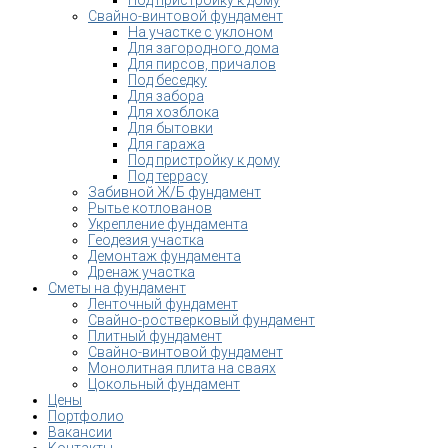
Свайно-винтовой фундамент
На участке с уклоном
Для загородного дома
Для пирсов, причалов
Под беседку
Для забора
Для хозблока
Для бытовки
Для гаража
Под пристройку к дому
Под террасу
Забивной Ж/Б фундамент
Рытье котлованов
Укрепление фундамента
Геодезия участка
Демонтаж фундамента
Дренаж участка
Сметы на фундамент
Ленточный фундамент
Свайно-ростверковый фундамент
Плитный фундамент
Свайно-винтовой фундамент
Монолитная плита на сваях
Цокольный фундамент
Цены
Портфолио
Вакансии
Контакты