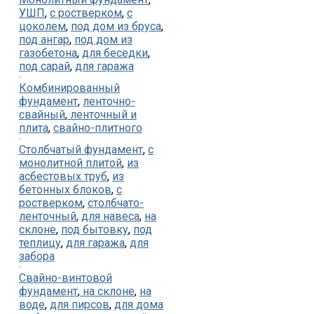
УШП
,
с ростверком
,
с
цоколем
,
под дом из бруса
,
под ангар
,
под дом из
газобетона
,
для беседки
,
под сарай
,
для гаража
Комбинированный
фундамент
,
ленточно-
свайный
,
ленточный и
плита
,
свайно-плитного
Столбчатый фундамент
,
с
монолитной плитой
,
из
асбестовых труб
,
из
бетонных блоков
,
с
ростверком
,
столбчато-
ленточный
,
для навеса
,
на
склоне
,
под бытовку
,
под
теплицу
,
для гаража
,
для
забора
Свайно-винтовой
фундамент
,
на склоне
,
на
воде
,
для пирсов
,
для дома