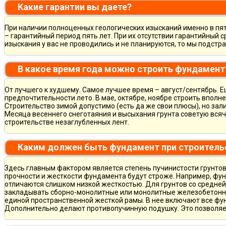
Какие гарантии вы даете?
При наличии полноценных геологических изысканий именно в пя
– гарантийный период пять лет. При их отсутствии гарантийный с
изыскания у вас не проводились и не планируются, то мы подст
В какое время года можно строить фундамент
От лучшего к худшему. Самое лучшее время – август/сентябрь. Ещ
предпочтительности лето. В мае, октябре, ноябре строить вполн
Строительство зимой допустимо (есть да же свои плюсы), но зал
Месяца весеннего снеготаяния и высыхания грунта советую всяч
строительстве незаглубленных лент.
Каким должен быть фундамент при строитель
Здесь главным фактором является степень пучинистости грунтов.
прочности и жесткости фундамента будут строже. Например, фу
отличаются слишком низкой жесткостью. Для грунтов со средне
закладывать сборно-монолитные или монолитные железобетон
единой пространственной жесткой рамы. В нее включают все фу
Дополнительно делают противопучинную подушку. Это позволя