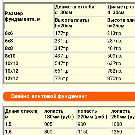
Диаметр столба
Диаметр с
d=30см
d=30см
Размер
фундамента, м
Высота плиты
Высота пл
h=20см
h=25см
6х6
177
т.р.
213
т.р.
6х8
231
т.р.
287
т.р.
8х8
347
т.р.
401
т.р.
8х10
437
т.р.
509
т.р.
10х10
547
т.р.
637
т.р.
10х12
661
т.р.
782
т.р.
12х12
776
т.р.
870
т.р.
Свайно-винтовой фундамент
Длина ствола,
лопасть
лопасть
лопасть
м
180мм (руб.)
220мм (руб.)
250мм (ру
1,5
805
900
1080
1,6
800
1150
1250