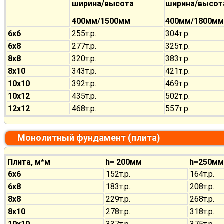
ширина/высота
ширина/высот
400мм/1500мм
400мм/1800мм
6х6
255т.р.
304т.р.
6х8
277т.р.
325т.р.
8х8
320т.р.
383т.р.
8х10
343т.р.
421т.р.
10х10
392т.р.
469т.р.
10х12
435т.р.
502т.р.
12х12
468т.р.
557т.р.
Монолитный фундамент (плита)
Плита, м*м
h= 200мм
h=250мм
6х6
152т.р.
164т.р.
6х8
183т.р.
208т.р.
8х8
229т.р.
268т.р.
8х10
278т.р.
318т.р.