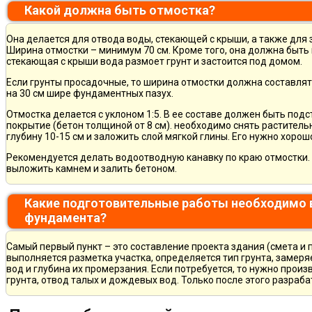
Какой должна быть отмостка?
Она делается для отвода воды, стекающей с крыши, а также для
Ширина отмостки – минимум 70 см. Кроме того, она должна быть 
стекающая с крыши вода размоет грунт и застоится под домом.
Если грунты просадочные, то ширина отмостки должна составлят
на 30 см шире фундаментных пазух.
Отмостка делается с уклоном 1:5. В ее составе должен быть по
покрытие (бетон толщиной от 8 см). необходимо снять раститель
глубину 10-15 см и заложить слой мягкой глины. Его нужно хорош
Рекомендуется делать водоотводную канавку по краю отмостки. 
выложить камнем и залить бетоном.
Какие подготовительные работы необходимо 
фундамента?
Самый первый пункт – это составление проекта здания (смета и 
выполняется разметка участка, определяется тип грунта, замер
вод и глубина их промерзания. Если потребуется, то нужно произ
грунта, отвод талых и дождевых вод. Только после этого разра