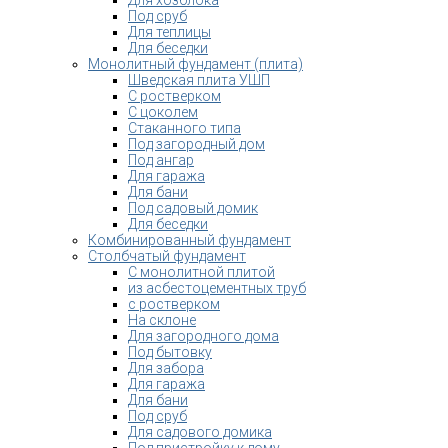
Под сруб
Для теплицы
Для беседки
Монолитный фундамент (плита)
Шведская плита УШП
С ростверком
С цоколем
Стаканного типа
Под загородный дом
Под ангар
Для гаража
Для бани
Под садовый домик
Для беседки
Комбинированный фундамент
Столбчатый фундамент
С монолитной плитой
из асбестоцементных труб
с ростверком
На склоне
Для загородного дома
Под бытовку
Для забора
Для гаража
Для бани
Под сруб
Для садового домика
Под пристройку к дому