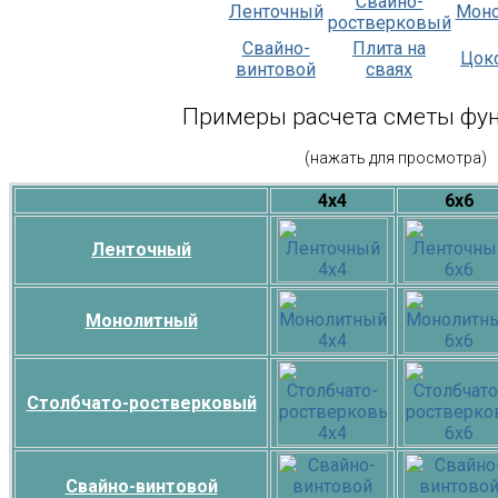
Свайно-
Ленточный
Мон
ростверковый
Свайно-
Плита на
Цок
винтовой
сваях
Примеры расчета сметы фу
(нажать для просмотра)
4х4
6х6
Ленточный
Монолитный
Столбчато-ростверковый
Свайно-винтовой