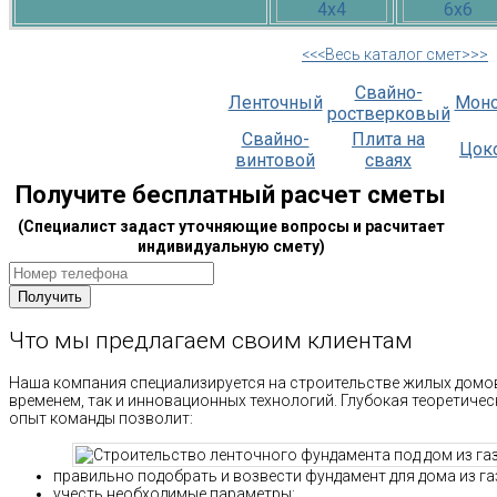
<<<Весь каталог смет>>>
Свайно-
Ленточный
Мон
ростверковый
Свайно-
Плита на
Цок
винтовой
сваях
Получите бесплатный расчет сметы
(Специалист задаст уточняющие вопросы и расчитает
индивидуальную смету)
Что мы предлагаем своим клиентам
Наша компания специализируется на строительстве жилых домов
временем, так и инновационных технологий. Глубокая теоретиче
опыт команды позволит:
правильно подобрать и возвести фундамент для дома из га
учесть необходимые параметры;