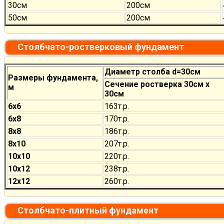
30см
200см
50см
200см
Столбчато-ростверковый фундамент
Диаметр столба d=30см
Размеры фундамента,
Сечение ростверка 30см х
м
30см
6х6
163т.р.
6х8
170
т.р.
8х8
186
т.р.
8х10
207
т.р.
10х10
220
т.р.
10х12
238
т.р.
12х12
260
т.р.
Столбчато-плитный фундамент