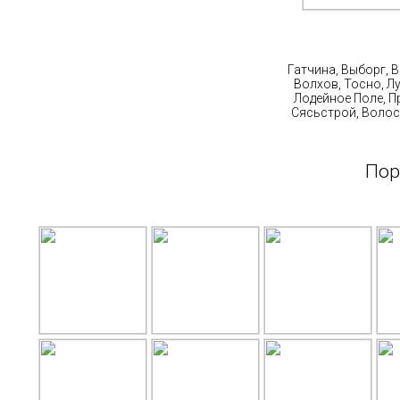
Ст
Гатчина, Выборг, 
Волхов, Тосно, Л
Лодейное Поле, П
Сясьстрой, Волос
Пор