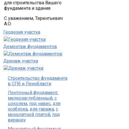
для строительства Вашего
фундамента и здания.
С уважением, Терентьевич
А.О.
Геодезия участка
Демонтаж фундаментов
Дренаж участка
Строительство фундамента
в СПб и Ленобласти
Ленточный фундамент
,
мелкозаглубленный
,
с
цоколем
,
под навес
,
для
хозблока
,
для гаража
,
с
монолитной плитой
,
под
веранду
Монолитный фундамент
,