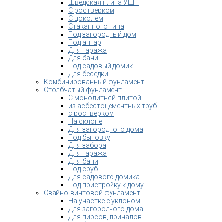
Шведская плита УШП
С ростверком
С цоколем
Стаканного типа
Под загородный дом
Под ангар
Для гаража
Для бани
Под садовый домик
Для беседки
Комбинированный фундамент
Столбчатый фундамент
С монолитной плитой
из асбестоцементных труб
с ростверком
На склоне
Для загородного дома
Под бытовку
Для забора
Для гаража
Для бани
Под сруб
Для садового домика
Под пристройку к дому
Свайно-винтовой фундамент
На участке с уклоном
Для загородного дома
Для пирсов, причалов