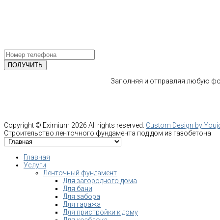
Email: info@fundament-guru.ru
ПОЛУЧИТЕ БЕСПЛАТНУЮ КОНС
СПЕЦИАЛИСТА
Заполняя и отправляя любую фор
Copyright ©
Eximium
2026 All rights reserved.
Custom Design by You
Строительство ленточного фундамента под дом из газобетона
Главная
Услуги
Ленточный фундамент
Для загородного дома
Для бани
Для забора
Для гаража
Для пристройки к дому
Для хозблока