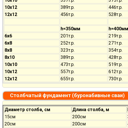
10х10
337т.р.
375т.р.
10х12
389т.р.
446т.р.
12х12
456т.р.
528т.р.
h=350мм
h=400м
6х6
201т.р.
219т.р.
6х8
252т.р.
271т.р.
8х8
323т.р.
354т.р.
8х10
389т.р.
428т.р.
10х10
473т.р.
519т.р.
10х12
557т.р.
612т.р.
12х12
655т.р.
730т.р.
Столбчатый фундамент (буронабивные сваи)
Диаметр столба, см
Длина столба, м
15см
200см
20см
200см