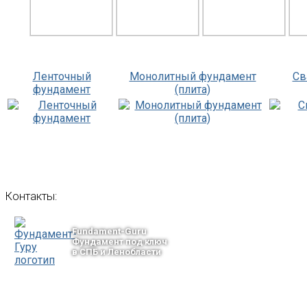
Ленточный
Монолитный фундамент
Св
фундамент
(плита)
Контакты:
Fundament-Guru
Фундамент под ключ
в СПБ и Ленобласти
тел.: +7-964-339-68-44
193318, г. Санкт-Петербург
ул.Ворошилова, 2