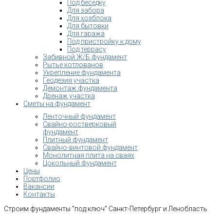
Под беседку
Для забора
Для хозблока
Для бытовки
Для гаража
Под пристройку к дому
Под террасу
Забивной Ж/Б фундамент
Рытье котлованов
Укрепление фундамента
Геодезия участка
Демонтаж фундамента
Дренаж участка
Сметы на фундамент
Ленточный фундамент
Свайно-ростверковый
фундамент
Плитный фундамент
Свайно-винтовой фундамент
Монолитная плита на сваях
Цокольный фундамент
Цены
Портфолио
Вакансии
Контакты
Строим фундаменты "под ключ" Санкт-Петербург и Ленобласть