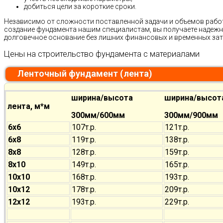
добиться цели за короткие сроки.
Независимо от сложности поставленной задачи и объемов работ
создание фундамента нашим специалистам, вы получаете надежн
долговечное основание без лишних финансовых и временных зат
Цены на строительство фундамента с материалами
Ленточный фундамент (лента)
ширина/высота
ширина/высот
лента, м*м
300мм/600мм
300мм/900мм
6х6
107т.р.
121т.р.
6х8
119т.р.
138т.р.
8х8
128т.р.
159т.р.
8х10
149т.р.
165т.р.
10х10
168т.р.
193т.р.
10х12
178т.р.
209т.р.
12х12
193т.р.
229т.р.