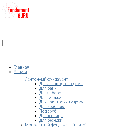
+7-
Строительство фундамента
Санкт-Петербург и Ленобласть
info@fundament-guru.ru
Санкт-Петербург, ул.Ворошилова, 2
Главная
Услуги
Ленточный фундамент
Для загородного дома
Для бани
Для забора
Для гаража
Для пристройки к дому
Для хозблока
Под сруб
Для теплицы
Для беседки
Монолитный фундамент (плита)