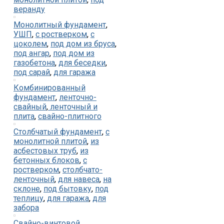
веранду
Монолитный фундамент
,
УШП
,
с ростверком
,
с
цоколем
,
под дом из бруса
,
под ангар
,
под дом из
газобетона
,
для беседки
,
под сарай
,
для гаража
Комбинированный
фундамент
,
ленточно-
свайный
,
ленточный и
плита
,
свайно-плитного
Столбчатый фундамент
,
с
монолитной плитой
,
из
асбестовых труб
,
из
бетонных блоков
,
с
ростверком
,
столбчато-
ленточный
,
для навеса
,
на
склоне
,
под бытовку
,
под
теплицу
,
для гаража
,
для
забора
Свайно-винтовой