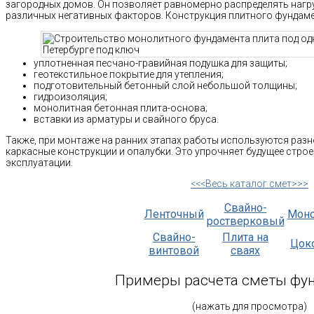
загородных домов. Он позволяет равномерно распределять нагруз
различных негативных факторов. Конструкция плитного фундамен
уплотненная песчано-гравийная подушка для защиты;
геотекстильное покрытие для утепления;
подготовительный бетонный слой небольшой толщины;
гидроизоляция;
монолитная бетонная плита-основа;
вставки из арматуры и свайного бруса.
Также, при монтаже на ранних этапах работы используются ра
каркасные конструкции и опалубки. Это упрочняет будущее строе
эксплуатации.
<<<Весь каталог смет>>>
Свайно-
Ленточный
Мон
ростверковый
Свайно-
Плита на
Цок
винтовой
сваях
Примеры расчета сметы фу
(нажать для просмотра)