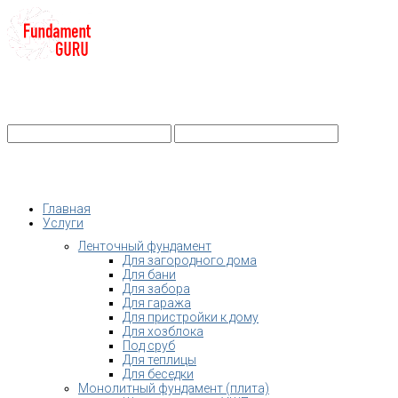
+7-
Строительство фундамента
Санкт-Петербург и Ленобласть
info@fundament-guru.ru
Санкт-Петербург, ул.Ворошилова, 2
Главная
Услуги
Ленточный фундамент
Для загородного дома
Для бани
Для забора
Для гаража
Для пристройки к дому
Для хозблока
Под сруб
Для теплицы
Для беседки
Монолитный фундамент (плита)