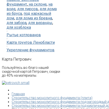
фундамент
,
на склоне
,
на
воде
,
для пирсов
,
для дома
из бруса
,
под каркасный
дом
,
для дома из бревна
,
для забора
,
для веранды
,
для хозблока
Рытье котлованов
Карта грунтов Ленобласти
Укрепление фундаментов
Карта
Петрович:
Пользуйтесь во благо нашей
скидочной картой Петрович, скидки
до 40% на материалы.
Главная
Строительство монолитного фундамента (плита)
Строительство монолитного фундамента под загородный 
Строительство монолитного фундамента под кирпичный д