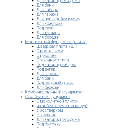
Для загородного дома
Для бани
Для забора
Для гаража
Для пристройки к дому
Для хозблока
Под сруб
Для теплицы
Для беседки
Монолитный фундамент (плита)
Шведская плита УШП
С ростверком
С цоколем
Стаканного типа
Под загородный дом
Под ангар
Для гаража
Для бани
Под садовый домик
Для беседки
Комбинированный фундамент
Столбчатый фундамент
С монолитной плитой
из асбестоцементных труб
с ростверком
На склоне
Для загородного дома
Под бытовку