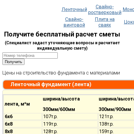
Свайно-
Ленточный
Мон
ростверковый
Свайно-
Плита на
Цок
винтовой
сваях
Получите бесплатный расчет сметы
(Специалист задаст уточняющие вопросы и расчитает
индивидуальную смету)
Цены на строительство фундамента с материалами
Ленточный фундамент (лента)
ширина/высота
ширина/высот
лента, м*м
300мм/600мм
300мм/900мм
6х6
107т.р.
121т.р.
6х8
119т.р.
138т.р.
8х8
128т.р.
159т.р.