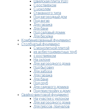
Шведская плита УШП
С ростверком
С цоколем
Стаканного типа
Под загородный дом
Под ангар
Для гаража
Для бани
Под садовый домик
Для беседки
Комбинированный фундамент
Столбчатый фундамент
С монолитной плитой
из асбестоцементных труб
с ростверком
На склоне
Для загородного дома
Под бытовку
Для забора
Для гаража
Для бани
Под сруб
Для садового домика
Под пристройку к дому
Свайно-винтовой фундамент
На участке с уклоном
Для загородного дома
Для пирсов, причалов