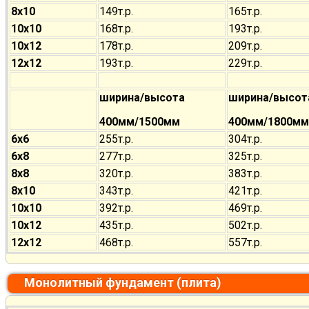
8х10
149т.р.
165т.р.
10х10
168т.р.
193т.р.
10х12
178т.р.
209т.р.
12х12
193т.р.
229т.р.
ширина/высота
ширина/высот
400мм/1500мм
400мм/1800мм
6х6
255т.р.
304т.р.
6х8
277т.р.
325т.р.
8х8
320т.р.
383т.р.
8х10
343т.р.
421т.р.
10х10
392т.р.
469т.р.
10х12
435т.р.
502т.р.
12х12
468т.р.
557т.р.
Монолитный фундамент (плита)