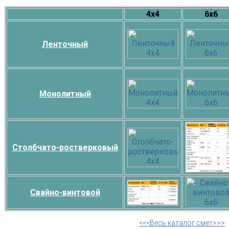
4х4
6х6
Ленточный
Монолитный
Столбчато-ростверковый
Свайно-винтовой
<<<Весь каталог смет>>>