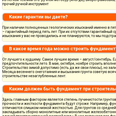
прочий ручной инструмент
Какие гарантии вы даете?
При наличии полноценных геологических изысканий именно в пя
– гарантийный период пять лет. При их отсутствии гарантийный с
изыскания у вас не проводились и не планируются, то мы подст
В какое время года можно строить фундамент
От лучшего к худшему. Самое лучшее время – август/сентябрь. Ещ
предпочтительности лето. В мае, октябре, ноябре строить вполн
Строительство зимой допустимо (есть да же свои плюсы), но зал
Месяца весеннего снеготаяния и высыхания грунта советую всяч
строительстве незаглубленных лент.
Каким должен быть фундамент при строитель
Здесь главным фактором является степень пучинистости грунтов.
прочности и жесткости фундамента будут строже. Например, фу
отличаются слишком низкой жесткостью. Для грунтов со средне
закладывать сборно-монолитные или монолитные железобетон
единой пространственной жесткой рамы. В нее включают все фу