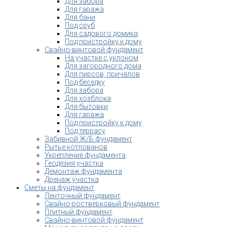
Для забора
Для гаража
Для бани
Под сруб
Для садового домика
Под пристройку к дому
Свайно-винтовой фундамент
На участке с уклоном
Для загородного дома
Для пирсов, причалов
Под беседку
Для забора
Для хозблока
Для бытовки
Для гаража
Под пристройку к дому
Под террасу
Забивной Ж/Б фундамент
Рытье котлованов
Укрепление фундамента
Геодезия участка
Демонтаж фундамента
Дренаж участка
Сметы на фундамент
Ленточный фундамент
Свайно-ростверковый фундамент
Плитный фундамент
Свайно-винтовой фундамент