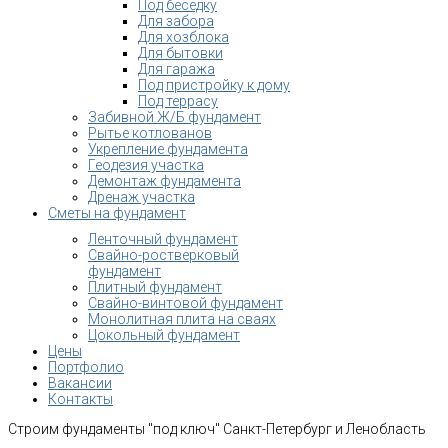
Под беседку
Для забора
Для хозблока
Для бытовки
Для гаража
Под пристройку к дому
Под террасу
Забивной Ж/Б фундамент
Рытье котлованов
Укрепление фундамента
Геодезия участка
Демонтаж фундамента
Дренаж участка
Сметы на фундамент
Ленточный фундамент
Свайно-ростверковый
фундамент
Плитный фундамент
Свайно-винтовой фундамент
Монолитная плита на сваях
Цокольный фундамент
Цены
Портфолио
Вакансии
Контакты
Строим фундаменты "под ключ" Санкт-Петербург и Ленобласть