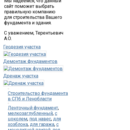
Мы надеемся, что данный
сайт поможет выбрать
правильную компанию
для строительства Вашего
фундамента и здания.
С уважением, Терентьевич
А.О.
Геодезия участка
Демонтаж фундаментов
Дренаж участка
Строительство фундамента
в СПб и Ленобласти
Ленточный фундамент
,
мелкозаглубленный
,
с
цоколем
,
под навес
,
для
хозблока
,
для гаража
,
с
монолитной плитой
,
под