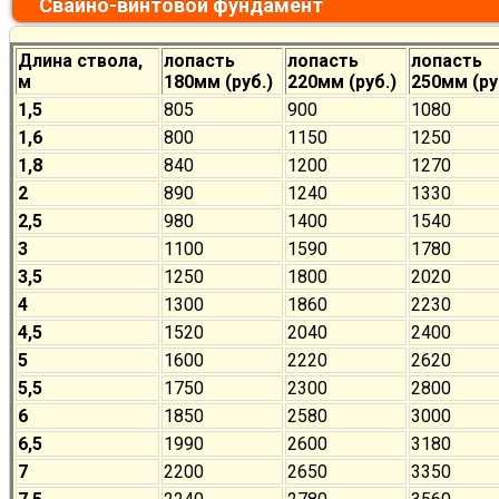
Свайно-винтовой фундамент
Длина ствола,
лопасть
лопасть
лопасть
м
180мм (руб.)
220мм (руб.)
250мм (ру
1,5
805
900
1080
1,6
800
1150
1250
1,8
840
1200
1270
2
890
1240
1330
2,5
980
1400
1540
3
1100
1590
1780
3,5
1250
1800
2020
4
1300
1860
2230
4,5
1520
2040
2400
5
1600
2220
2620
5,5
1750
2300
2800
6
1850
2580
3000
6,5
1990
2600
3180
7
2200
2650
3350