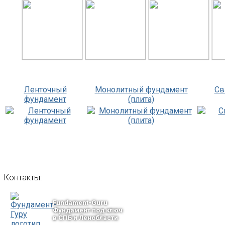
Ленточный
Монолитный фундамент
Св
фундамент
(плита)
Контакты:
Fundament-Guru
Фундамент под ключ
в СПБ и Ленобласти