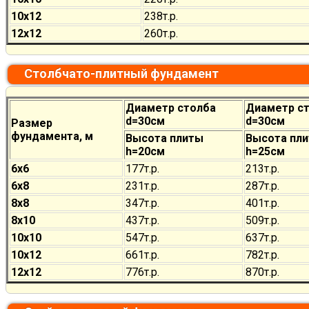
10х12
238
т.р.
12х12
260
т.р.
Столбчато-плитный фундамент
Диаметр столба
Диаметр с
d=30см
d=30см
Размер
фундамента, м
Высота плиты
Высота пл
h=20см
h=25см
6х6
177
т.р.
213
т.р.
6х8
231
т.р.
287
т.р.
8х8
347
т.р.
401
т.р.
8х10
437
т.р.
509
т.р.
10х10
547
т.р.
637
т.р.
10х12
661
т.р.
782
т.р.
12х12
776
т.р.
870
т.р.