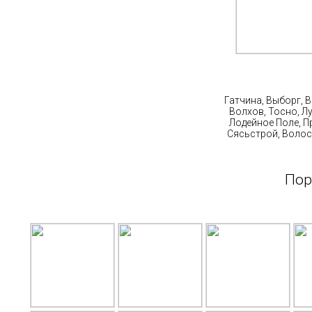
Ст
Гатчина, Выборг, 
Волхов, Тосно, Л
Лодейное Поле, П
Сясьстрой, Волос
Пор