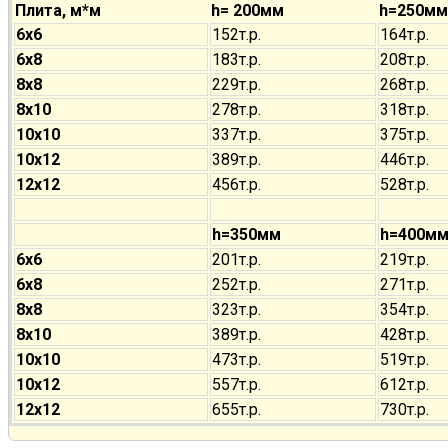
Плита, м*м
h= 200мм
h=250мм
6х6
152т.р.
164т.р.
6х8
183т.р.
208т.р.
8х8
229т.р.
268т.р.
8х10
278т.р.
318т.р.
10х10
337т.р.
375т.р.
10х12
389т.р.
446т.р.
12х12
456т.р.
528т.р.
h=350мм
h=400м
6х6
201т.р.
219т.р.
6х8
252т.р.
271т.р.
8х8
323т.р.
354т.р.
8х10
389т.р.
428т.р.
10х10
473т.р.
519т.р.
10х12
557т.р.
612т.р.
12х12
655т.р.
730т.р.