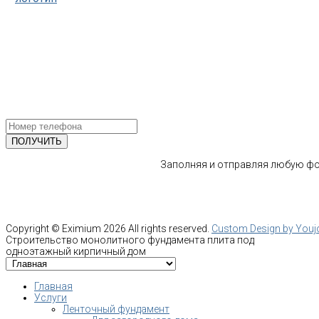
тел.: +7-964-339-68-44
193318, г. Санкт-Петербург
ул.Ворошилова, 2
Email: info@fundament-guru.ru
ПОЛУЧИТЕ БЕСПЛАТНУЮ КОНС
СПЕЦИАЛИСТА
Заполняя и отправляя любую фор
Copyright ©
Eximium
2026 All rights reserved.
Custom Design by You
Строительство монолитного фундамента плита под
одноэтажный кирпичный дом
Главная
Услуги
Ленточный фундамент