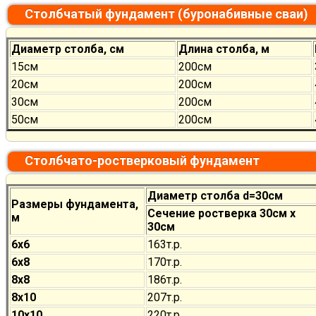
Столбчатый фундамент (буронабивные сваи)
Диаметр столба, см
Длина столба, м
15см
200см
20см
200см
30см
200см
50см
200см
Столбчато-ростверковый фундамент
Диаметр столба d=30см
Размеры фундамента,
Сечение ростверка 30см х
м
30см
6х6
163т.р.
6х8
170
т.р.
8х8
186
т.р.
8х10
207
т.р.
10х10
220
т.р.