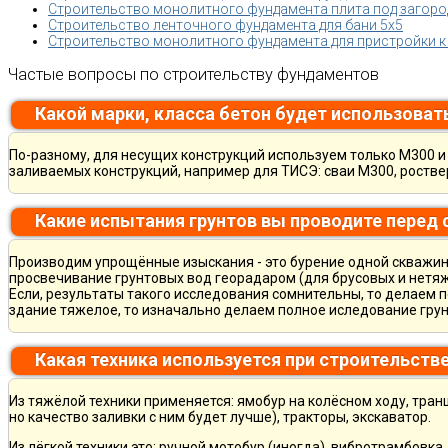
Строительство монолитного фундамента плита под загород
Строительство ленточного фундамента для бани 5х5
Строительство монолитного фундамента для пристройки к
Частые вопросы по строительству фундаментов
Какой марки, класса бетон будет использоват
По-разному, для несущих конструкций используем только М300 и 
заливаемых конструкций, например для ТИСЭ: сваи М300, ростве
Какие испытания грунтов вы проводите перед
Производим упрощённые изыскания - это бурение одной скважины
просвечивание грунтовых вод георадаром (для брусовых и нетяж
Если, результаты такого исследования сомнительны, то делаем 
здание тяжелое, то изначально делаем полное иследование грун
Какая техника используется при строительств
Из тяжёлой техники применяется: ямобур на колёсном ходу, тран
но качество заливки с ним будет лучше), тракторы, экскаватор.
Из лёгкой техники это: ручной мотобур (иногда), вибротрамбовка