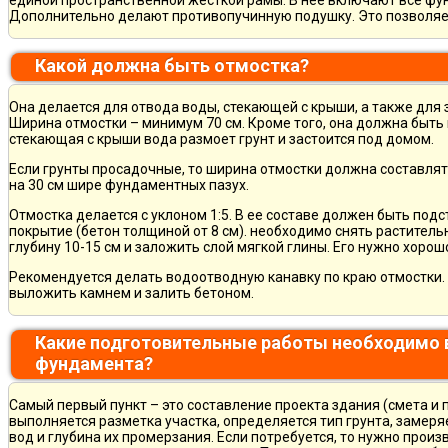
Дополнительно делают противопучинную подушку. Это позволя
Какой должна быть отмостка?
Она делается для отвода воды, стекающей с крыши, а также для
Ширина отмостки – минимум 70 см. Кроме того, она должна быть 
стекающая с крыши вода размоет грунт и застоится под домом.
Если грунты просадочные, то ширина отмостки должна составлят
на 30 см шире фундаментных пазух.
Отмостка делается с уклоном 1:5. В ее составе должен быть по
покрытие (бетон толщиной от 8 см). необходимо снять раститель
глубину 10-15 см и заложить слой мягкой глины. Его нужно хорош
Рекомендуется делать водоотводную канавку по краю отмостки. 
выложить камнем и залить бетоном.
Какие подготовительные работы необходимо 
фундамента?
Самый первый пункт – это составление проекта здания (смета и 
выполняется разметка участка, определяется тип грунта, замер
вод и глубина их промерзания. Если потребуется, то нужно произ