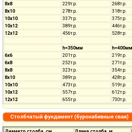
8х8
229т.р.
268т.р.
8х10
278т.р.
318т.р.
10х10
337т.р.
375т.р.
10х12
389т.р.
446т.р.
12х12
456т.р.
528т.р.
h=350мм
h=400м
6х6
201т.р.
219т.р.
6х8
252т.р.
271т.р.
8х8
323т.р.
354т.р.
8х10
389т.р.
428т.р.
10х10
473т.р.
519т.р.
10х12
557т.р.
612т.р.
12х12
655т.р.
730т.р.
Столбчатый фундамент (буронабивные сваи)
Диаметр столба, см
Длина столба, м