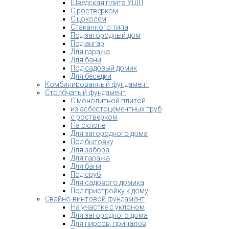
Шведская плита УШП
С ростверком
С цоколем
Стаканного типа
Под загородный дом
Под ангар
Для гаража
Для бани
Под садовый домик
Для беседки
Комбинированный фундамент
Столбчатый фундамент
С монолитной плитой
из асбестоцементных труб
с ростверком
На склоне
Для загородного дома
Под бытовку
Для забора
Для гаража
Для бани
Под сруб
Для садового домика
Под пристройку к дому
Свайно-винтовой фундамент
На участке с уклоном
Для загородного дома
Для пирсов, причалов