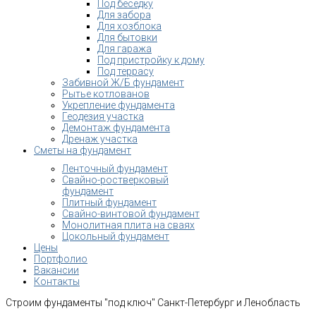
Под беседку
Для забора
Для хозблока
Для бытовки
Для гаража
Под пристройку к дому
Под террасу
Забивной Ж/Б фундамент
Рытье котлованов
Укрепление фундамента
Геодезия участка
Демонтаж фундамента
Дренаж участка
Сметы на фундамент
Ленточный фундамент
Свайно-ростверковый
фундамент
Плитный фундамент
Свайно-винтовой фундамент
Монолитная плита на сваях
Цокольный фундамент
Цены
Портфолио
Вакансии
Контакты
Строим фундаменты "под ключ" Санкт-Петербург и Ленобласть