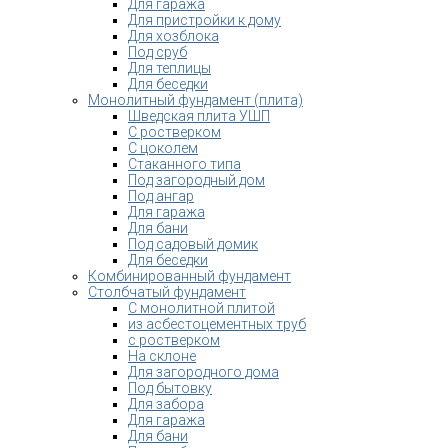
Для гаража
Для пристройки к дому
Для хозблока
Под сруб
Для теплицы
Для беседки
Монолитный фундамент (плита)
Шведская плита УШП
С ростверком
С цоколем
Стаканного типа
Под загородный дом
Под ангар
Для гаража
Для бани
Под садовый домик
Для беседки
Комбинированный фундамент
Столбчатый фундамент
С монолитной плитой
из асбестоцементных труб
с ростверком
На склоне
Для загородного дома
Под бытовку
Для забора
Для гаража
Для бани