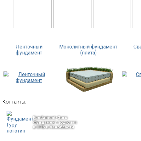
Ленточный
Монолитный фундамент
Св
фундамент
(плита)
Контакты:
Fundament-Guru
Фундамент под ключ
в СПБ и Ленобласти
тел.: +7-964-339-68-44