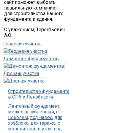
сайт поможет выбрать
правильную компанию
для строительства Вашего
фундамента и здания.
С уважением, Терентьевич
А.О.
Геодезия участка
Демонтаж фундаментов
Дренаж участка
Строительство фундамента
в СПб и Ленобласти
Ленточный фундамент
,
мелкозаглубленный
,
с
цоколем
,
под навес
,
для
хозблока
,
для гаража
,
с
монолитной плитой
,
под