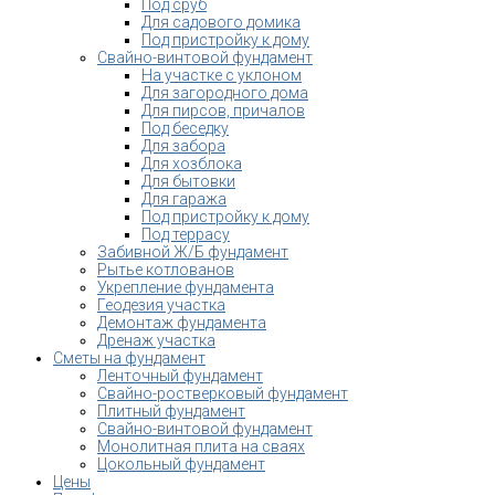
Под сруб
Для садового домика
Под пристройку к дому
Свайно-винтовой фундамент
На участке с уклоном
Для загородного дома
Для пирсов, причалов
Под беседку
Для забора
Для хозблока
Для бытовки
Для гаража
Под пристройку к дому
Под террасу
Забивной Ж/Б фундамент
Рытье котлованов
Укрепление фундамента
Геодезия участка
Демонтаж фундамента
Дренаж участка
Сметы на фундамент
Ленточный фундамент
Свайно-ростверковый фундамент
Плитный фундамент
Свайно-винтовой фундамент
Монолитная плита на сваях
Цокольный фундамент
Цены