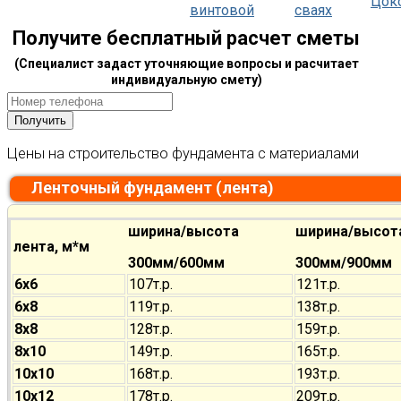
Цок
винтовой
сваях
Получите бесплатный расчет сметы
(Специалист задаст уточняющие вопросы и расчитает
индивидуальную смету)
Цены на строительство фундамента с материалами
Ленточный фундамент (лента)
ширина/высота
ширина/высот
лента, м*м
300мм/600мм
300мм/900мм
6х6
107т.р.
121т.р.
6х8
119т.р.
138т.р.
8х8
128т.р.
159т.р.
8х10
149т.р.
165т.р.
10х10
168т.р.
193т.р.
10х12
178т.р.
209т.р.