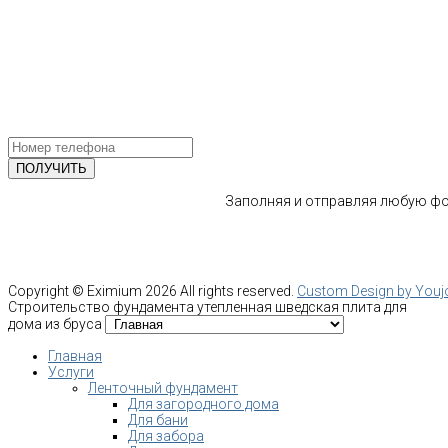
193318, г. Санкт-Петербург
ул.Ворошилова, 2
Email: info@fundament-guru.ru
ПОЛУЧИТЕ БЕСПЛАТНУЮ КОНС
СПЕЦИАЛИСТА
Заполняя и отправляя любую фор
Copyright ©
Eximium
2026 All rights reserved.
Custom Design by You
Строительство фундамента утепленная шведская плита для
дома из бруса
Главная
Услуги
Ленточный фундамент
Для загородного дома
Для бани
Для забора