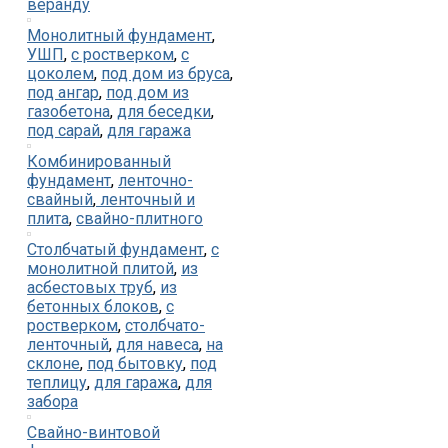
веранду
Монолитный фундамент
,
УШП
,
с ростверком
,
с
цоколем
,
под дом из бруса
,
под ангар
,
под дом из
газобетона
,
для беседки
,
под сарай
,
для гаража
Комбинированный
фундамент
,
ленточно-
свайный
,
ленточный и
плита
,
свайно-плитного
Столбчатый фундамент
,
с
монолитной плитой
,
из
асбестовых труб
,
из
бетонных блоков
,
с
ростверком
,
столбчато-
ленточный
,
для навеса
,
на
склоне
,
под бытовку
,
под
теплицу
,
для гаража
,
для
забора
Свайно-винтовой