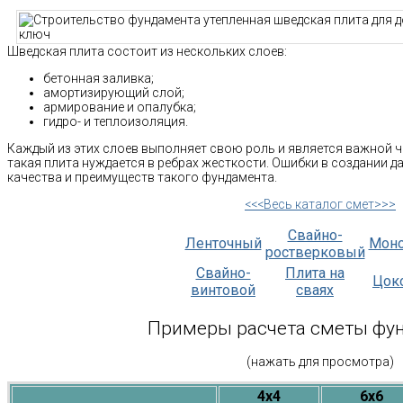
Шведская плита состоит из нескольких слоев:
бетонная заливка;
амортизирующий слой;
армирование и опалубка;
гидро- и теплоизоляция.
Каждый из этих слоев выполняет свою роль и является важной ч
такая плита нуждается в ребрах жесткости. Ошибки в создании да
качества и преимуществ такого фундамента.
<<<Весь каталог смет>>>
Свайно-
Ленточный
Мон
ростверковый
Свайно-
Плита на
Цок
винтовой
сваях
Примеры расчета сметы фу
(нажать для просмотра)
4х4
6х6