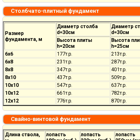
Столбчато-плитный фундамент
Диаметр столба
Диаметр с
d=30см
d=30см
Размер
фундамента, м
Высота плиты
Высота пл
h=20см
h=25см
6х6
177
т.р.
213
т.р.
6х8
231
т.р.
287
т.р.
8х8
347
т.р.
401
т.р.
8х10
437
т.р.
509
т.р.
10х10
547
т.р.
637
т.р.
10х12
661
т.р.
782
т.р.
12х12
776
т.р.
870
т.р.
Свайно-винтовой фундамент
Длина ствола,
лопасть
лопасть
лопасть