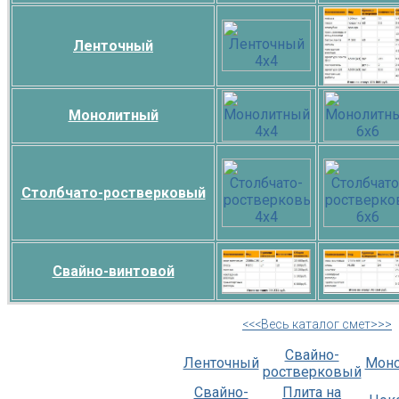
Ленточный
Монолитный
Столбчато-ростверковый
Свайно-винтовой
<<<Весь каталог смет>>>
Свайно-
Ленточный
Мон
ростверковый
Свайно-
Плита на