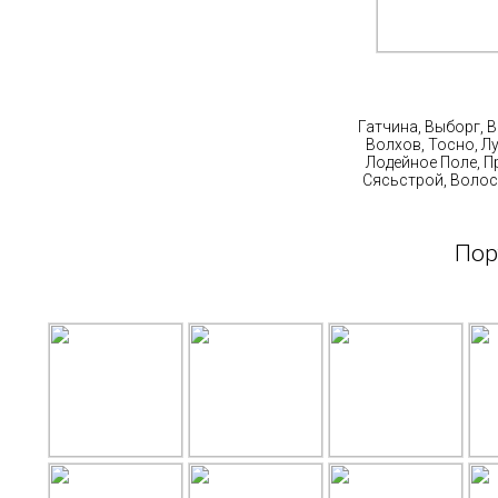
Ст
Гатчина, Выборг, 
Волхов, Тосно, Л
Лодейное Поле, П
Сясьстрой, Волос
Пор