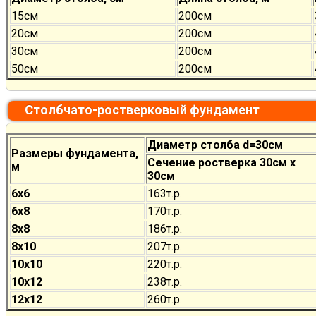
15см
200см
20см
200см
30см
200см
50см
200см
Столбчато-ростверковый фундамент
Диаметр столба d=30см
Размеры фундамента,
Сечение ростверка 30см х
м
30см
6х6
163т.р.
6х8
170
т.р.
8х8
186
т.р.
8х10
207
т.р.
10х10
220
т.р.
10х12
238
т.р.
12х12
260
т.р.