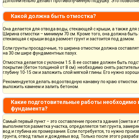
Дополнительно делают противопучинную подушку. Это позволя
Какой должна быть отмостка?
Она делается для отвода воды, стекающей с крыши, а также для
Ширина отмостки – минимум 70 см. Кроме того, она должна быть 
стекающая с крыши вода размоет грунт и застоится под домом.
Если грунты просадочные, то ширина отмостки должна составлят
на 30 см шире фундаментных пазух.
Отмостка делается с уклоном 1:5. В ее составе должен быть по
покрытие (бетон толщиной от 8 см). необходимо снять раститель
глубину 10-15 см и заложить слой мягкой глины. Его нужно хорош
Рекомендуется делать водоотводную канавку по краю отмостки. 
выложить камнем и залить бетоном.
Какие подготовительные работы необходимо 
фундамента?
Самый первый пункт – это составление проекта здания (смета и 
выполняется разметка участка, определяется тип грунта, замер
вод и глубина их промерзания. Если потребуется, то нужно произ
грунта, отвод талых и дождевых вод. Только после этого разра