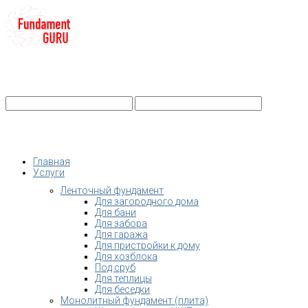
+7-
Строительство фундамента
Санкт-Петербург и Ленобласть
info@fundament-guru.ru
Санкт-Петербург, ул.Ворошилова, 2
Главная
Услуги
Ленточный фундамент
Для загородного дома
Для бани
Для забора
Для гаража
Для пристройки к дому
Для хозблока
Под сруб
Для теплицы
Для беседки
Монолитный фундамент (плита)