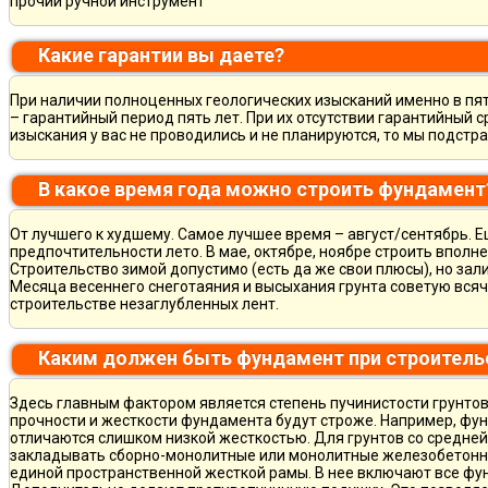
прочий ручной инструмент
Какие гарантии вы даете?
При наличии полноценных геологических изысканий именно в пя
– гарантийный период пять лет. При их отсутствии гарантийный с
изыскания у вас не проводились и не планируются, то мы подст
В какое время года можно строить фундамент
От лучшего к худшему. Самое лучшее время – август/сентябрь. Ещ
предпочтительности лето. В мае, октябре, ноябре строить вполн
Строительство зимой допустимо (есть да же свои плюсы), но зал
Месяца весеннего снеготаяния и высыхания грунта советую всяч
строительстве незаглубленных лент.
Каким должен быть фундамент при строитель
Здесь главным фактором является степень пучинистости грунтов.
прочности и жесткости фундамента будут строже. Например, фу
отличаются слишком низкой жесткостью. Для грунтов со средне
закладывать сборно-монолитные или монолитные железобетон
единой пространственной жесткой рамы. В нее включают все фу