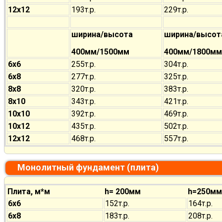
12х12
193т.р.
229т.р.
ширина/высота
ширина/высот
400мм/1500мм
400мм/1800мм
6х6
255т.р.
304т.р.
6х8
277т.р.
325т.р.
8х8
320т.р.
383т.р.
8х10
343т.р.
421т.р.
10х10
392т.р.
469т.р.
10х12
435т.р.
502т.р.
12х12
468т.р.
557т.р.
Монолитный фундамент (плита)
Плита, м*м
h= 200мм
h=250мм
6х6
152т.р.
164т.р.
6х8
183т.р.
208т.р.