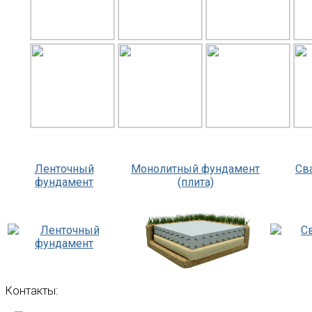
Ленточный
Монолитный фундамент
Св
фундамент
(плита)
Контакты: