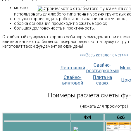
можно
использовать для любого типа почв и уровня грунтовых во
не нужно производить работы по выравниванию участка;
сборка основания происходит в сжатые сроки;
большая долговечность и практичность.
Столбчатый фундамент хорошо себя зарекомендовал при строите
или кирпичные столбы легко перераспределяют нагрузку на грун
изготовят такой фундамент за один день!
<<<Весь каталог смет>>>
Свайно-
Ленточный
Мон
ростверковый
Свайно-
Плита на
Цок
винтовой
сваях
Примеры расчета сметы фу
(нажать для просмотра)
4х4
6х6