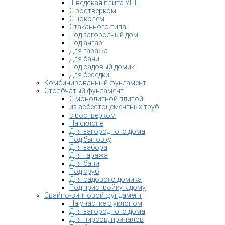
Шведская плита УШП
С ростверком
С цоколем
Стаканного типа
Под загородный дом
Под ангар
Для гаража
Для бани
Под садовый домик
Для беседки
Комбинированный фундамент
Столбчатый фундамент
С монолитной плитой
из асбестоцементных труб
с ростверком
На склоне
Для загородного дома
Под бытовку
Для забора
Для гаража
Для бани
Под сруб
Для садового домика
Под пристройку к дому
Свайно-винтовой фундамент
На участке с уклоном
Для загородного дома
Для пирсов, причалов