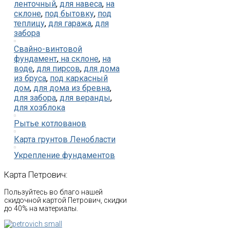
ленточный
,
для навеса
,
на
склоне
,
под бытовку
,
под
теплицу
,
для гаража
,
для
забора
Свайно-винтовой
фундамент
,
на склоне
,
на
воде
,
для пирсов
,
для дома
из бруса
,
под каркасный
дом
,
для дома из бревна
,
для забора
,
для веранды
,
для хозблока
Рытье котлованов
Карта грунтов Ленобласти
Укрепление фундаментов
Карта
Петрович:
Пользуйтесь во благо нашей
скидочной картой Петрович, скидки
до 40% на материалы.