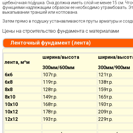
щебеночная подушка. Она должна иметь слой не менее 15 см. Чт
функциями надлежащим образом ее необходимо утрамбовать. Это
выкапывании траншей или котлована.
Затем прямо в подушку устанавливаются пруты арматуры и созд
Цены на строительство фундамента с материалами
Ленточный фундамент (лента)
ширина/высота
ширина/высот
лента, м*м
300мм/600мм
300мм/900мм
6х6
107т.р.
121т.р.
6х8
119т.р.
138т.р.
8х8
128т.р.
159т.р.
8х10
149т.р.
165т.р.
10х10
168т.р.
193т.р.
10х12
178т.р.
209т.р.
12х12
193т.р.
229т.р.