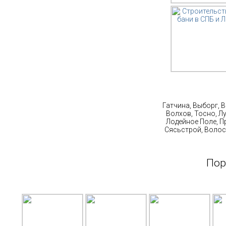
Ст
Гатчина, Выборг, 
Волхов, Тосно, Л
Лодейное Поле, П
Сясьстрой, Волос
Пор