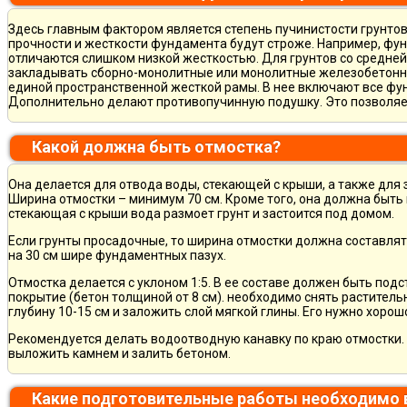
Здесь главным фактором является степень пучинистости грунтов.
прочности и жесткости фундамента будут строже. Например, фу
отличаются слишком низкой жесткостью. Для грунтов со средне
закладывать сборно-монолитные или монолитные железобетон
единой пространственной жесткой рамы. В нее включают все фу
Дополнительно делают противопучинную подушку. Это позволя
Какой должна быть отмостка?
Она делается для отвода воды, стекающей с крыши, а также для
Ширина отмостки – минимум 70 см. Кроме того, она должна быть 
стекающая с крыши вода размоет грунт и застоится под домом.
Если грунты просадочные, то ширина отмостки должна составлят
на 30 см шире фундаментных пазух.
Отмостка делается с уклоном 1:5. В ее составе должен быть по
покрытие (бетон толщиной от 8 см). необходимо снять раститель
глубину 10-15 см и заложить слой мягкой глины. Его нужно хорош
Рекомендуется делать водоотводную канавку по краю отмостки. 
выложить камнем и залить бетоном.
Какие подготовительные работы необходимо 