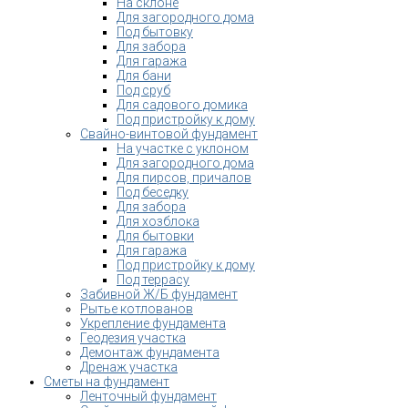
На склоне
Для загородного дома
Под бытовку
Для забора
Для гаража
Для бани
Под сруб
Для садового домика
Под пристройку к дому
Свайно-винтовой фундамент
На участке с уклоном
Для загородного дома
Для пирсов, причалов
Под беседку
Для забора
Для хозблока
Для бытовки
Для гаража
Под пристройку к дому
Под террасу
Забивной Ж/Б фундамент
Рытье котлованов
Укрепление фундамента
Геодезия участка
Демонтаж фундамента
Дренаж участка
Сметы на фундамент
Ленточный фундамент