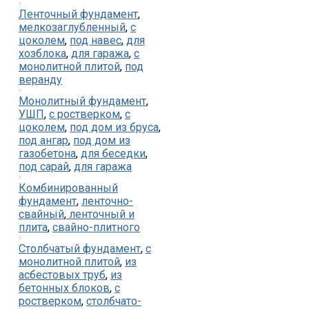
Ленточный фундамент
,
мелкозаглубленный
,
с
цоколем
,
под навес
,
для
хозблока
,
для гаража
,
с
монолитной плитой
,
под
веранду
Монолитный фундамент
,
УШП
,
с ростверком
,
с
цоколем
,
под дом из бруса
,
под ангар
,
под дом из
газобетона
,
для беседки
,
под сарай
,
для гаража
Комбинированный
фундамент
,
ленточно-
свайный
,
ленточный и
плита
,
свайно-плитного
Столбчатый фундамент
,
с
монолитной плитой
,
из
асбестовых труб
,
из
бетонных блоков
,
с
ростверком
,
столбчато-