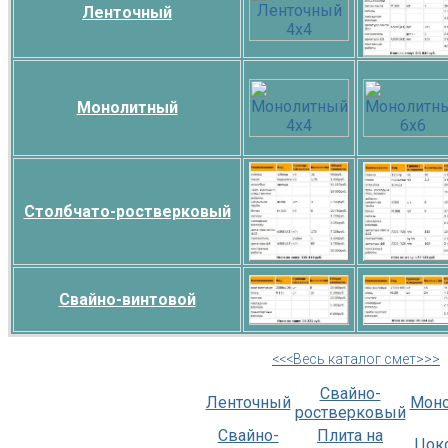
Ленточный
Монолитный
Столбчато-ростверковый
Свайно-винтовой
<<<Весь каталог смет>>>
Свайно-
Ленточный
Мон
ростверковый
Свайно-
Плита на
Цок