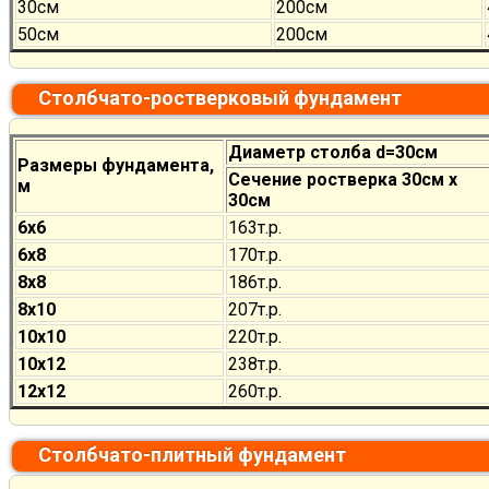
30см
200см
50см
200см
Столбчато-ростверковый фундамент
Диаметр столба d=30см
Размеры фундамента,
Сечение ростверка 30см х
м
30см
6х6
163т.р.
6х8
170
т.р.
8х8
186
т.р.
8х10
207
т.р.
10х10
220
т.р.
10х12
238
т.р.
12х12
260
т.р.
Столбчато-плитный фундамент