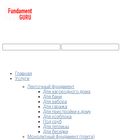
+7-
Строительство фундамента
Санкт-Петербург и Ленобласть
info@fundament-guru.ru
Санкт-Петербург, ул.Ворошилова, 2
Главная
Услуги
Ленточный фундамент
Для загородного дома
Для бани
Для забора
Для гаража
Для пристройки к дому
Для хозблока
Под сруб
Для теплицы
Для беседки
Монолитный фундамент (плита)