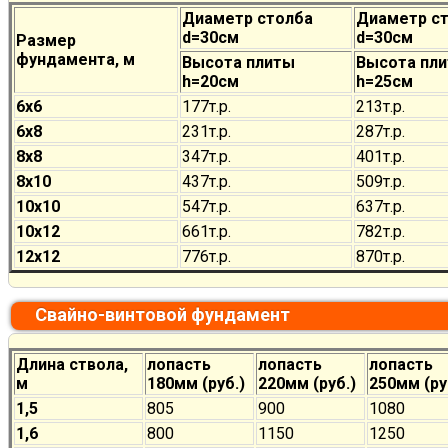
Диаметр столба
Диаметр с
d=30см
d=30см
Размер
фундамента, м
Высота плиты
Высота пл
h=20см
h=25см
6х6
177
т.р.
213
т.р.
6х8
231
т.р.
287
т.р.
8х8
347
т.р.
401
т.р.
8х10
437
т.р.
509
т.р.
10х10
547
т.р.
637
т.р.
10х12
661
т.р.
782
т.р.
12х12
776
т.р.
870
т.р.
Свайно-винтовой фундамент
Длина ствола,
лопасть
лопасть
лопасть
м
180мм (руб.)
220мм (руб.)
250мм (ру
1,5
805
900
1080
1,6
800
1150
1250