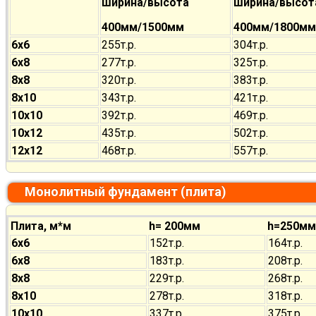
ширина/высота
ширина/высот
400мм/1500мм
400мм/1800мм
6х6
255т.р.
304т.р.
6х8
277т.р.
325т.р.
8х8
320т.р.
383т.р.
8х10
343т.р.
421т.р.
10х10
392т.р.
469т.р.
10х12
435т.р.
502т.р.
12х12
468т.р.
557т.р.
Монолитный фундамент (плита)
Плита, м*м
h= 200мм
h=250мм
6х6
152т.р.
164т.р.
6х8
183т.р.
208т.р.
8х8
229т.р.
268т.р.
8х10
278т.р.
318т.р.
10х10
337т.р.
375т.р.