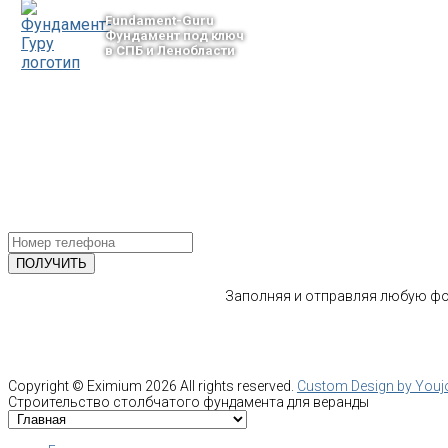
Fundament-Guru
Фундамент под ключ
в СПБ и Ленобласти
тел.: +7-964-339-68-44
193318, г. Санкт-Петербург
ул.Ворошилова, 2
Email: info@fundament-guru.ru
ПОЛУЧИТЕ БЕСПЛАТНУЮ КОНС
СПЕЦИАЛИСТА
Заполняя и отправляя любую фор
Copyright ©
Eximium
2026 All rights reserved.
Custom Design by You
Строительство столбчатого фундамента для веранды