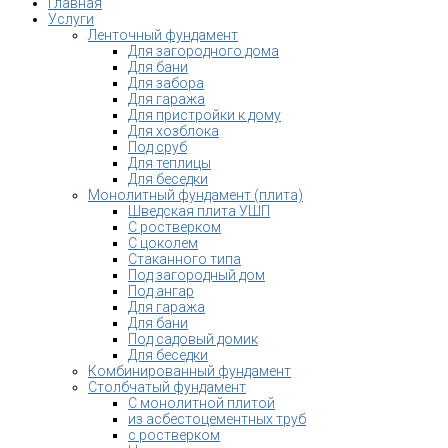
Главная
Услуги
Ленточный фундамент
Для загородного дома
Для бани
Для забора
Для гаража
Для пристройки к дому
Для хозблока
Под сруб
Для теплицы
Для беседки
Монолитный фундамент (плита)
Шведская плита УШП
С ростверком
С цоколем
Стаканного типа
Под загородный дом
Под ангар
Для гаража
Для бани
Под садовый домик
Для беседки
Комбинированный фундамент
Столбчатый фундамент
С монолитной плитой
из асбестоцементных труб
с ростверком