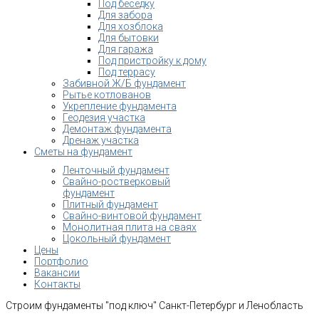
Под беседку
Для забора
Для хозблока
Для бытовки
Для гаража
Под пристройку к дому
Под террасу
Забивной Ж/Б фундамент
Рытье котлованов
Укрепление фундамента
Геодезия участка
Демонтаж фундамента
Дренаж участка
Сметы на фундамент
Ленточный фундамент
Свайно-ростверковый
фундамент
Плитный фундамент
Свайно-винтовой фундамент
Монолитная плита на сваях
Цокольный фундамент
Цены
Портфолио
Вакансии
Контакты
Строим фундаменты "под ключ" Санкт-Петербург и Ленобласть