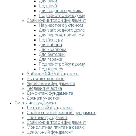
Для бани
Под сруб
Для садового домика
Под пристройку к дому
Свайно-винтовой фундамент
На участке с уклоном
Для загородного дома
Для пирсов, причалов
Под беседку
Для забора
Для хозблока
Для бытовки
Для гаража
Под пристройку к дому
Под террасу
Забивной Ж/Б фундамент
Рытье котлованов
Укрепление фундамента
Геодезия участка
Демонтаж фундамента
Дренаж участка
Сметы на фундамент
Ленточный фундамент
Свайно-ростверковый фундамент
Плитный фундамент
Свайно-винтовой фундамент
Монолитная плита на сваях
Цокольный фундамент