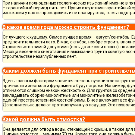
При наличии полноценных геологических изысканий именно в пя
– гарантийный период пять лет. При их отсутствии гарантийный с
изыскания у вас не проводились и не планируются, то мы подст
В какое время года можно строить фундамент?
От лучшего к худшему. Самое лучшее время – август/сентябрь. Ещ
предпочтительности лето. В мае, октябре, ноябре строить вполн
Строительство зимой допустимо (есть да же свои плюсы), но зал
Месяца весеннего снеготаяния и высыхания грунта советую всяч
строительстве незаглубленных лент.
Каким должен быть фундамент при строительств
Здесь главным фактором является степень пучинистости грунтов.
прочности и жесткости фундамента будут строже. Например, фу
отличаются слишком низкой жесткостью. Для грунтов со средне
закладывать сборно-монолитные или монолитные железобетон
единой пространственной жесткой рамы. В нее включают все фу
Дополнительно делают противопучинную подушку. Это позволя
Какой должна быть отмостка?
Она делается для отвода воды, стекающей с крыши, а также для
Ширина отмостки – минимум 70 см. Кроме того, она должна быть 