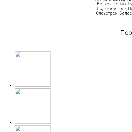
Волхов, Тосно, Л
Лодейное Поле, П
Сясьстрой, Волос
Пор