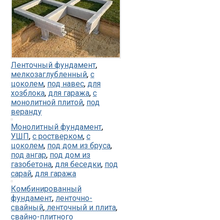
Ленточный фундамент
,
мелкозаглубленный
,
с
цоколем
,
под навес
,
для
хозблока
,
для гаража
,
с
монолитной плитой
,
под
веранду
Монолитный фундамент
,
УШП
,
с ростверком
,
с
цоколем
,
под дом из бруса
,
под ангар
,
под дом из
газобетона
,
для беседки
,
под
сарай
,
для гаража
Комбинированный
фундамент
,
ленточно-
свайный
,
ленточный и плита
,
свайно-плитного