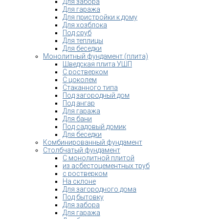
Для забора
Для гаража
Для пристройки к дому
Для хозблока
Под сруб
Для теплицы
Для беседки
Монолитный фундамент (плита)
Шведская плита УШП
С ростверком
С цоколем
Стаканного типа
Под загородный дом
Под ангар
Для гаража
Для бани
Под садовый домик
Для беседки
Комбинированный фундамент
Столбчатый фундамент
С монолитной плитой
из асбестоцементных труб
с ростверком
На склоне
Для загородного дома
Под бытовку
Для забора
Для гаража