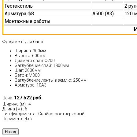
Геотекстиль
2 рул
Арматура ф8
А500 (А3)
120 
Монтажные работы
И
Фундамент для бани:
Ширина: 300мм
Высота: 600мм
Диаметр сваи: Ф200
Заглубление свай: 1800мм
Шаг: 2000мм
Бетон: М300
Заглубление ленты в землю: 250мм
Арматура: 10А3
127 522 руб.
Цена:
Ширина (м)
:
4
Длина (м)
:
6
Тип фундамента
:
Свайно-ростверковый
Периметр
:
4х6