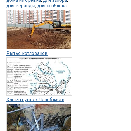
дома из бревна
,
для забора
,
для веранды
,
для хозблока
Рытье котлованов
Карта грунтов Ленобласти