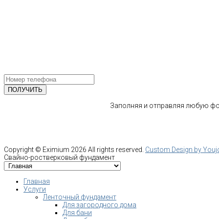
тел.: +7-964-339-68-44
193318, г. Санкт-Петербург
ул.Ворошилова, 2
Email: info@fundament-guru.ru
ПОЛУЧИТЕ БЕСПЛАТНУЮ КОНС
СПЕЦИАЛИСТА
Заполняя и отправляя любую фор
Copyright ©
Eximium
2026 All rights reserved.
Custom Design by You
Свайно-ростверковый фундамент
Главная
Услуги
Ленточный фундамент
Для загородного дома
Для бани