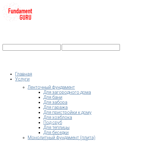
+7-
Строительство фундамента
Санкт-Петербург и Ленобласть
info@fundament-guru.ru
Санкт-Петербург, ул.Ворошилова, 2
Главная
Услуги
Ленточный фундамент
Для загородного дома
Для бани
Для забора
Для гаража
Для пристройки к дому
Для хозблока
Под сруб
Для теплицы
Для беседки
Монолитный фундамент (плита)