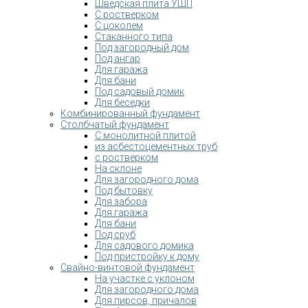
Шведская плита УШП
С ростверком
С цоколем
Стаканного типа
Под загородный дом
Под ангар
Для гаража
Для бани
Под садовый домик
Для беседки
Комбинированный фундамент
Столбчатый фундамент
С монолитной плитой
из асбестоцементных труб
с ростверком
На склоне
Для загородного дома
Под бытовку
Для забора
Для гаража
Для бани
Под сруб
Для садового домика
Под пристройку к дому
Свайно-винтовой фундамент
На участке с уклоном
Для загородного дома
Для пирсов, причалов