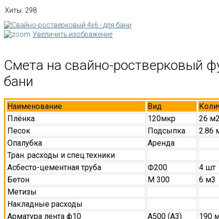
Хиты:
298
Увеличить изображение
Смета на свайно-ростверковый ф
бани
Наименование
Вид
Коли
Плёнка
120мкр
26 м
Песок
Подсыпка
2.86 
Опалубка
Аренда
Тран. расходы и спец.техники
Асбесто-цементная труба
Ф200
4 шт
Бетон
М 300
6 м3
Метизы
Накладные расходы
Арматура лента ф10
А500 (А3)
190 