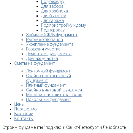
Под беседку
Для забора
Для хозблока
Для бытовки
Для гаража
Под пристройку к дому
Под террасу
Забивной Ж/Б фундамент
Рытье котлованов
Укрепление фундамента
Геодезия участка
Демонтаж фундамента
Дренаж участка
Сметы на фундамент
Ленточный фундамент
Свайно-ростверковый
фундамент
Плитный фундамент
Свайно-винтовой фундамент
Монолитная плита на сваях
Цокольный фундамент
Цены
Портфолио
Вакансии
Контакты
Строим фундаменты "под ключ" Санкт-Петербург и Ленобласть