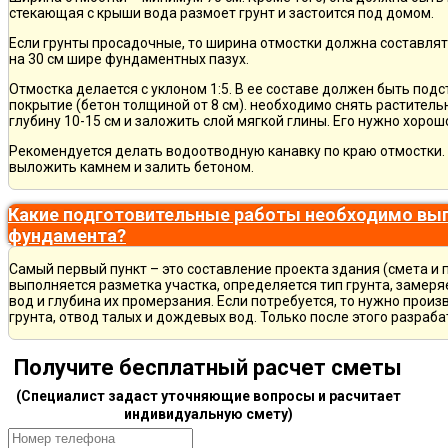
стекающая с крыши вода размоет грунт и застоится под домом.
Если грунты просадочные, то ширина отмостки должна составлят
на 30 см шире фундаментных пазух.
Отмостка делается с уклоном 1:5. В ее составе должен быть по
покрытие (бетон толщиной от 8 см). необходимо снять раститель
глубину 10-15 см и заложить слой мягкой глины. Его нужно хорош
Рекомендуется делать водоотводную канавку по краю отмостки. 
выложить камнем и залить бетоном.
Какие подготовительные работы необходимо вып
фундамента?
Самый первый пункт – это составление проекта здания (смета и 
выполняется разметка участка, определяется тип грунта, замер
вод и глубина их промерзания. Если потребуется, то нужно произ
грунта, отвод талых и дождевых вод. Только после этого разра
Получите бесплатный расчет сметы
(Специалист задаст уточняющие вопросы и расчитает
индивидуальную смету)