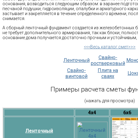
основания, возводиться следующим образом: в заранее подгот
песчаной подушки, гидроизоляции, опалубки и арматурного карка
застывает и закрепляется в течение определенного времени, пос
снимается.
А сборный ленточный фундамент создается из железобетонных б
не требует дополнительного армирования, так как блоки, полно
основание дома получается достаточно прочным и устойчивым, н
<<<Весь каталог смет>>>
Свайно-
Ленточный
Мон
ростверковый
Свайно-
Плита на
Цок
винтовой
сваях
Примеры расчета сметы фу
(нажать для просмотра)
4х4
6х6
Ленточный