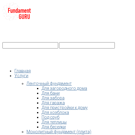
+7-
Строительство фундамента
Санкт-Петербург и Ленобласть
info@fundament-guru.ru
Санкт-Петербург, ул.Ворошилова, 2
Главная
Услуги
Ленточный фундамент
Для загородного дома
Для бани
Для забора
Для гаража
Для пристройки к дому
Для хозблока
Под сруб
Для теплицы
Для беседки
Монолитный фундамент (плита)