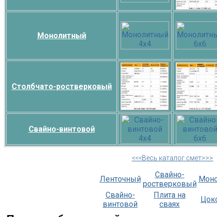
Монолитный
Столбчато-ростверковый
Свайно-винтовой
<<<Весь каталог смет>>>
Свайно-
Ленточный
Мон
ростверковый
Свайно-
Плита на
Цок
винтовой
сваях