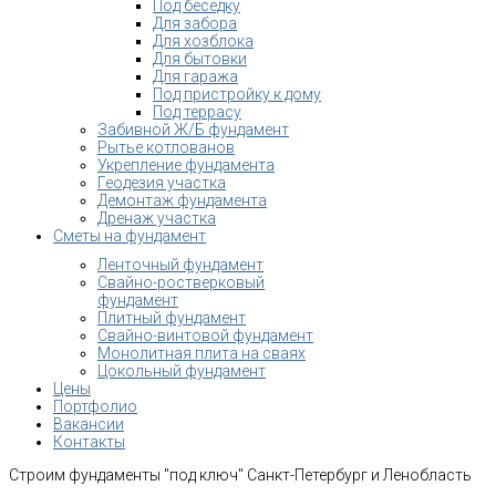
Под беседку
Для забора
Для хозблока
Для бытовки
Для гаража
Под пристройку к дому
Под террасу
Забивной Ж/Б фундамент
Рытье котлованов
Укрепление фундамента
Геодезия участка
Демонтаж фундамента
Дренаж участка
Сметы на фундамент
Ленточный фундамент
Свайно-ростверковый
фундамент
Плитный фундамент
Свайно-винтовой фундамент
Монолитная плита на сваях
Цокольный фундамент
Цены
Портфолио
Вакансии
Контакты
Строим фундаменты "под ключ" Санкт-Петербург и Ленобласть