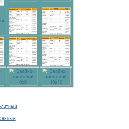
олитный
ольный