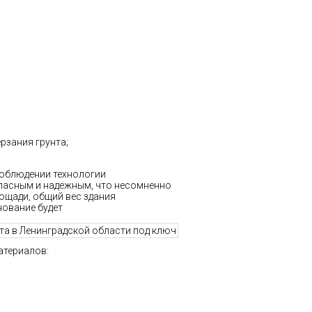
зания грунта;
соблюдении технологии
пасным и надежным, что несомненно
щади, общий вес здания
нование будет
атериалов: