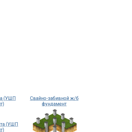
та (УШП
Свайно-забивной ж/б
т)
фундамент