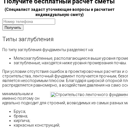
Получите бесплатный расчет сметы
(Специалист задаст уточняющие вопросы и расчитает
индивидуальную смету)
Типы заглубления
По типу заглубления фундаменты разделяют на:
Мелкозаглубленные, располагающиеся выше уровня промер
заглубленные, находятся ниже уровня промерзания почвы.
При условии отсутствия ошибок в проектировочных расчетах и 
строительства, ленточный фундамент получается прочным, безо
является неоспоримым плюсом. Благодаря широкой опорной пло
распределяется равномерно, а воздействие давления на само ос
минимальным и
именно поэтому он
идеально подходит для строений, возводимых из самых разных м
Бруса;
бревна;
кирпича;
каркасных конструкций;