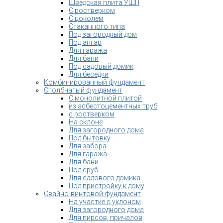
Шведская плита УШП
С ростверком
С цоколем
Стаканного типа
Под загородный дом
Под ангар
Для гаража
Для бани
Под садовый домик
Для беседки
Комбинированный фундамент
Столбчатый фундамент
С монолитной плитой
из асбестоцементных труб
с ростверком
На склоне
Для загородного дома
Под бытовку
Для забора
Для гаража
Для бани
Под сруб
Для садового домика
Под пристройку к дому
Свайно-винтовой фундамент
На участке с уклоном
Для загородного дома
Для пирсов, причалов