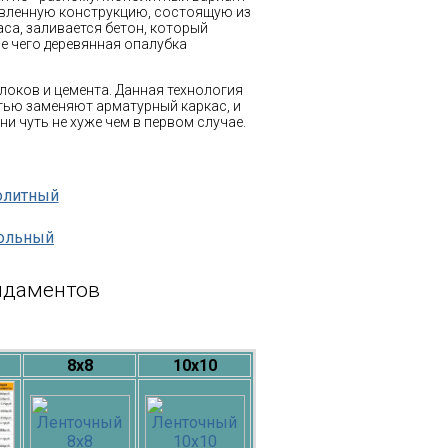
овленную конструкцию, состоящую из
са, заливается бетон, который
ле чего деревянная опалубка
локов и цемента. Данная технология
стью заменяют арматурный каркас, и
и чуть не хуже чем в первом случае.
олитный
ольный
ндаментов
8х8
10х10