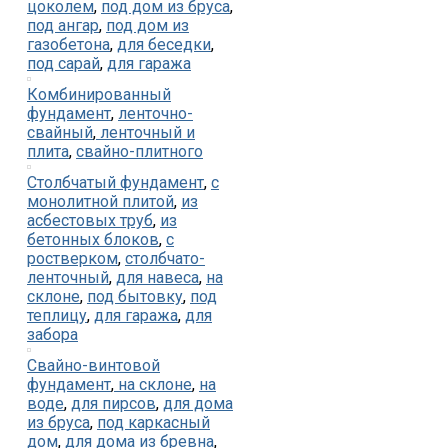
цоколем
,
под дом из бруса
,
под ангар
,
под дом из
газобетона
,
для беседки
,
под сарай
,
для гаража
Комбинированный
фундамент
,
ленточно-
свайный
,
ленточный и
плита
,
свайно-плитного
Столбчатый фундамент
,
с
монолитной плитой
,
из
асбестовых труб
,
из
бетонных блоков
,
с
ростверком
,
столбчато-
ленточный
,
для навеса
,
на
склоне
,
под бытовку
,
под
теплицу
,
для гаража
,
для
забора
Свайно-винтовой
фундамент
,
на склоне
,
на
воде
,
для пирсов
,
для дома
из бруса
,
под каркасный
дом
,
для дома из бревна
,