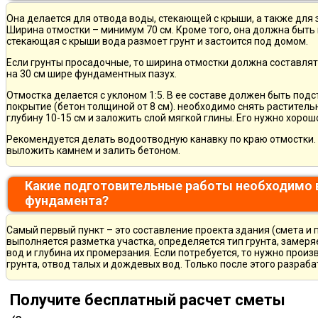
Она делается для отвода воды, стекающей с крыши, а также для
Ширина отмостки – минимум 70 см. Кроме того, она должна быть 
стекающая с крыши вода размоет грунт и застоится под домом.
Если грунты просадочные, то ширина отмостки должна составлят
на 30 см шире фундаментных пазух.
Отмостка делается с уклоном 1:5. В ее составе должен быть по
покрытие (бетон толщиной от 8 см). необходимо снять раститель
глубину 10-15 см и заложить слой мягкой глины. Его нужно хорош
Рекомендуется делать водоотводную канавку по краю отмостки. 
выложить камнем и залить бетоном.
Какие подготовительные работы необходимо 
фундамента?
Самый первый пункт – это составление проекта здания (смета и 
выполняется разметка участка, определяется тип грунта, замер
вод и глубина их промерзания. Если потребуется, то нужно произ
грунта, отвод талых и дождевых вод. Только после этого разра
Получите бесплатный расчет сметы