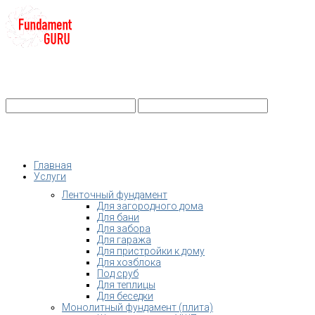
+7-
Строительство фундамента
Санкт-Петербург и Ленобласть
info@fundament-guru.ru
Санкт-Петербург, ул.Ворошилова, 2
Главная
Услуги
Ленточный фундамент
Для загородного дома
Для бани
Для забора
Для гаража
Для пристройки к дому
Для хозблока
Под сруб
Для теплицы
Для беседки
Монолитный фундамент (плита)