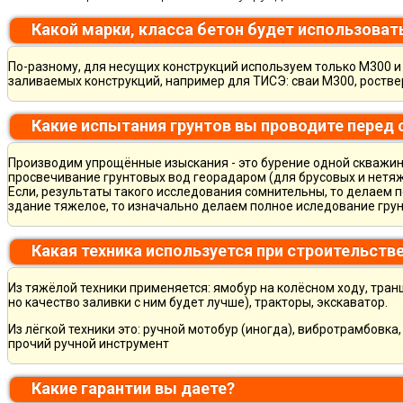
Какой марки, класса бетон будет использоват
По-разному, для несущих конструкций используем только М300 и 
заливаемых конструкций, например для ТИСЭ: сваи М300, ростве
Какие испытания грунтов вы проводите перед
Производим упрощённые изыскания - это бурение одной скважины
просвечивание грунтовых вод георадаром (для брусовых и нетяж
Если, результаты такого исследования сомнительны, то делаем 
здание тяжелое, то изначально делаем полное иследование грун
Какая техника используется при строительств
Из тяжёлой техники применяется: ямобур на колёсном ходу, тран
но качество заливки с ним будет лучше), тракторы, экскаватор.
Из лёгкой техники это: ручной мотобур (иногда), вибротрамбовка
прочий ручной инструмент
Какие гарантии вы даете?