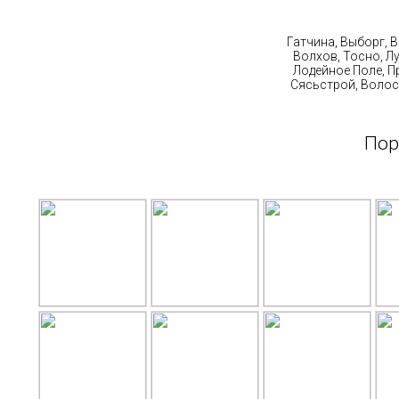
Ст
Гатчина, Выборг, 
Волхов, Тосно, Л
Лодейное Поле, П
Сясьстрой, Волос
Пор