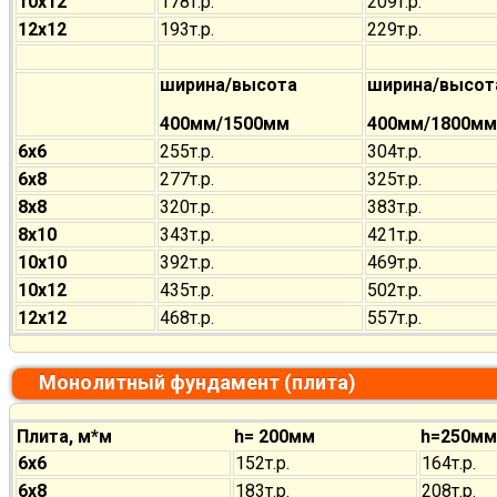
10х12
178т.р.
209т.р.
12х12
193т.р.
229т.р.
ширина/высота
ширина/высот
400мм/1500мм
400мм/1800мм
6х6
255т.р.
304т.р.
6х8
277т.р.
325т.р.
8х8
320т.р.
383т.р.
8х10
343т.р.
421т.р.
10х10
392т.р.
469т.р.
10х12
435т.р.
502т.р.
12х12
468т.р.
557т.р.
Монолитный фундамент (плита)
Плита, м*м
h= 200мм
h=250мм
6х6
152т.р.
164т.р.
6х8
183т.р.
208т.р.