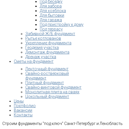
Под беседку
Для забора
Для хозблока
Для бытовки
Для гаража
Под пристройку к дому
Под террасу
Забивной Ж/Б фундамент
Рытье котлованов
Укрепление фундамента
Геодезия участка
Демонтаж фундамента
Дренаж участка
Сметы на фундамент
Ленточный фундамент
Свайно-ростверковый
фундамент
Плитный фундамент
Свайно-винтовой фундамент
Монолитная плита на сваях
Цокольный фундамент
Цены
Портфолио
Вакансии
Контакты
Строим фундаменты "под ключ" Санкт-Петербург и Ленобласть