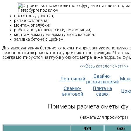
подготовку участка;
рытье котлована;
монтаж опалубки;
работы по утеплению и гидроизоляции;
монтаж арматуры, арматурного каркаса;
заливка бетона с щебнем.
Для выравнивания бетонного покрытия при заливке используютс
неровности и шероховатости, упрочняют конструкцию. Что касае
всегда монтируются на глубину одного метра ниже подошвы фун
<<<Весь каталог смет>>>
Свайно-
Ленточный
Мон
ростверковый
Свайно-
Плита на
Цок
винтовой
сваях
Примеры расчета сметы фу
(нажать для просмотра)
4х4
6х6