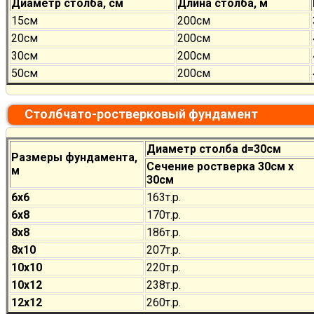
Диаметр столба, см
Длина столба, м
15см
200см
20см
200см
30см
200см
50см
200см
Столбчато-ростверковый фундамент
Диаметр столба d=30см
Размеры фундамента,
Сечение ростверка 30см х
м
30см
6х6
163т.р.
6х8
170
т.р.
8х8
186
т.р.
8х10
207
т.р.
10х10
220
т.р.
10х12
238
т.р.
12х12
260
т.р.