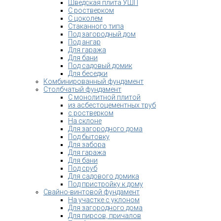
Шведская плита УШП
С ростверком
С цоколем
Стаканного типа
Под загородный дом
Под ангар
Для гаража
Для бани
Под садовый домик
Для беседки
Комбинированный фундамент
Столбчатый фундамент
С монолитной плитой
из асбестоцементных труб
с ростверком
На склоне
Для загородного дома
Под бытовку
Для забора
Для гаража
Для бани
Под сруб
Для садового домика
Под пристройку к дому
Свайно-винтовой фундамент
На участке с уклоном
Для загородного дома
Для пирсов, причалов