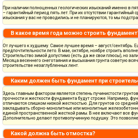
При наличии полноценных геологических изысканий именно в пя
– гарантийный период пять лет. При их отсутствии гарантийный с
изыскания у вас не проводились и не планируются, то мы подст
В какое время года можно строить фундамент
От лучшего к худшему. Самое лучшее время – август/сентябрь. Ещ
предпочтительности лето. В мае, октябре, ноябре строить вполн
Строительство зимой допустимо (есть да же свои плюсы), но зал
Месяца весеннего снеготаяния и высыхания грунта советую всяч
строительстве незаглубленных лент.
Каким должен быть фундамент при строитель
Здесь главным фактором является степень пучинистости грунтов.
прочности и жесткости фундамента будут строже. Например, фу
отличаются слишком низкой жесткостью. Для грунтов со средне
закладывать сборно-монолитные или монолитные железобетон
единой пространственной жесткой рамы. В нее включают все фу
Дополнительно делают противопучинную подушку. Это позволя
Какой должна быть отмостка?