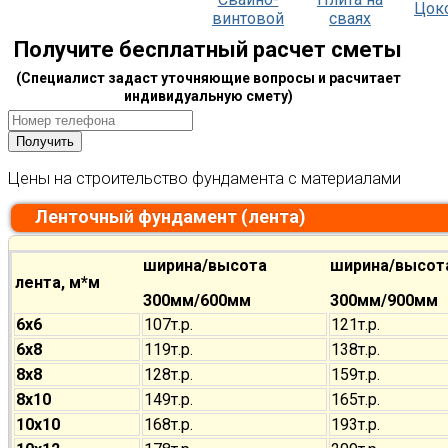
Цок
винтовой
сваях
Получите бесплатный расчет сметы
(Специалист задаст уточняющие вопросы и расчитает
индивидуальную смету)
Цены на строительство фундамента с материалами
Ленточный фундамент (лента)
ширина/высота
ширина/высот
лента, м*м
300мм/600мм
300мм/900мм
6х6
107т.р.
121т.р.
6х8
119т.р.
138т.р.
8х8
128т.р.
159т.р.
8х10
149т.р.
165т.р.
10х10
168т.р.
193т.р.