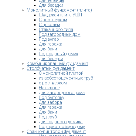
Для теплицы
Для беседки
Монолитный фундамент (плита)
Шведская плита УШП
С ростверком
С цоколем
Стаканного типа
Под загородный дом
Под ангар
Для гаража
Для бани
Под садовый домик
Для беседки
Комбинированный фундамент
Столбчатый фундамент
С монолитной плитой
из асбестоцементных труб
с ростверком
На склоне
Для загородного дома
Под бытовку
Для забора
Для гаража
Для бани
Под сруб
Для садового домика
Под пристройку к дому
Свайно-винтовой фундамент