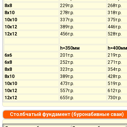
8х8
229т.р.
268т.р.
8х10
278т.р.
318т.р.
10х10
337т.р.
375т.р.
10х12
389т.р.
446т.р.
12х12
456т.р.
528т.р.
h=350мм
h=400м
6х6
201т.р.
219т.р.
6х8
252т.р.
271т.р.
8х8
323т.р.
354т.р.
8х10
389т.р.
428т.р.
10х10
473т.р.
519т.р.
10х12
557т.р.
612т.р.
12х12
655т.р.
730т.р.
Столбчатый фундамент (буронабивные сваи)