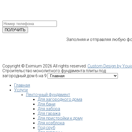
ПОЛУЧИТЕ БЕСПЛАТНУЮ КОНС
СПЕЦИАЛИСТА
Заполняя и отправляя любую фор
Copyright ©
Eximium
2026 All rights reserved.
Custom Design by You
Строительство монолитного фундамента плиты под
загородный дом 6 на 9
Главная
Услуги
Ленточный фундамент
Для загородного дома
Для бани
Для забора
Для гаража
Для пристройки к дому
Для хозблока
Под сруб