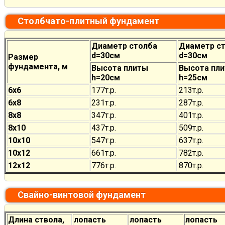
Столбчато-плитный фундамент
Диаметр столба
Диаметр с
d=30см
d=30см
Размер
фундамента, м
Высота плиты
Высота пл
h=20см
h=25см
6х6
177
т.р.
213
т.р.
6х8
231
т.р.
287
т.р.
8х8
347
т.р.
401
т.р.
8х10
437
т.р.
509
т.р.
10х10
547
т.р.
637
т.р.
10х12
661
т.р.
782
т.р.
12х12
776
т.р.
870
т.р.
Свайно-винтовой фундамент
Длина ствола,
лопасть
лопасть
лопасть