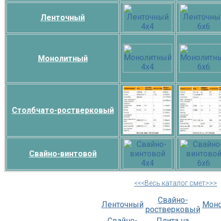
Ленточный
Монолитный
Столбчато-ростверковый
Свайно-винтовой
<<<Весь каталог смет>>>
Свайно-
Ленточный
Мон
ростверковый
Свайно-
Плита на