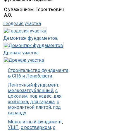
С уважением, Терентьевич
А.О.
Геодезия участка
Демонтаж фундаментов
Дренаж участка
Строительство фундамента
в СПб и Ленобласти
Ленточный фундамент
,
мелкозаглубленный
,
с
цоколем
,
под навес
,
для
хозблока
,
для гаража
,
с
монолитной плитой
,
под
веранду
Монолитный фундамент
,
УШП
,
с ростверком
,
с