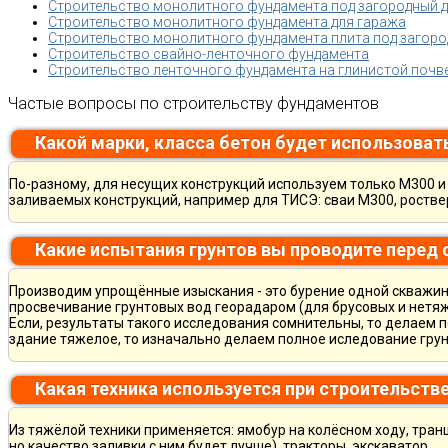
Строительство монолитного фундамента под загородный 
Строительство монолитного фундамента для гаража
Строительство монолитного фундамента плита под загород
Строительство свайно-ленточного фундамента
Строительство ленточного фундамента на глинистой почв
Частые вопросы по строительству фундаментов
Какой марки, класса бетон будет использоват
По-разному, для несущих конструкций используем только М300 и 
заливаемых конструкций, например для ТИСЭ: сваи М300, ростве
Какие испытания грунтов вы проводите перед
Производим упрощённые изыскания - это бурение одной скважины
просвечивание грунтовых вод георадаром (для брусовых и нетяж
Если, результаты такого исследования сомнительны, то делаем 
здание тяжелое, то изначально делаем полное иследование грун
Какая техника используется при строительств
Из тяжёлой техники применяется: ямобур на колёсном ходу, тран
но качество заливки с ним будет лучше), тракторы, экскаватор.