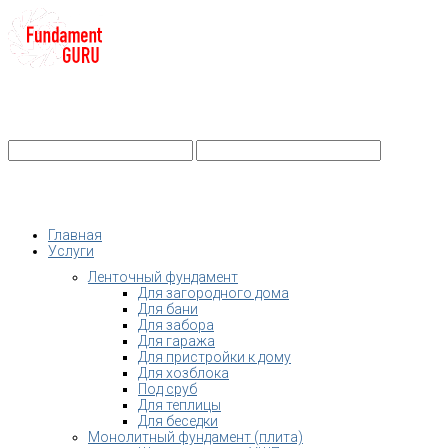
+7-
Строительство фундамента
Санкт-Петербург и Ленобласть
info@fundament-guru.ru
Санкт-Петербург, ул.Ворошилова, 2
Главная
Услуги
Ленточный фундамент
Для загородного дома
Для бани
Для забора
Для гаража
Для пристройки к дому
Для хозблока
Под сруб
Для теплицы
Для беседки
Монолитный фундамент (плита)