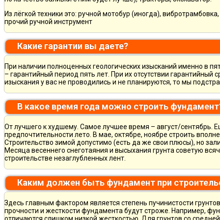
Из лёгкой техники это: ручной мотобур (иногда), вибротрамбовка
прочий ручной инструмент
Какие гарантии вы даете?
При наличии полноценных геологических изысканий именно в пя
– гарантийный период пять лет. При их отсутствии гарантийный с
изыскания у вас не проводились и не планируются, то мы подст
В какое время года можно строить фундамент
От лучшего к худшему. Самое лучшее время – август/сентябрь. Ещ
предпочтительности лето. В мае, октябре, ноябре строить вполн
Строительство зимой допустимо (есть да же свои плюсы), но зал
Месяца весеннего снеготаяния и высыхания грунта советую всяч
строительстве незаглубленных лент.
Каким должен быть фундамент при строитель
Здесь главным фактором является степень пучинистости грунтов.
прочности и жесткости фундамента будут строже. Например, фу
отличаются слишком низкой жесткостью. Для грунтов со средне