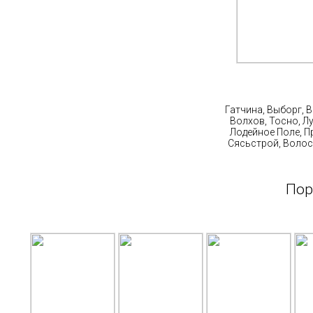
Ст
Гатчина, Выборг, 
Волхов, Тосно, Л
Лодейное Поле, П
Сясьстрой, Волос
Пор