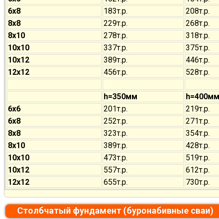
6х8
183т.р.
208т.р.
8х8
229т.р.
268т.р.
8х10
278т.р.
318т.р.
10х10
337т.р.
375т.р.
10х12
389т.р.
446т.р.
12х12
456т.р.
528т.р.
h=350мм
h=400м
6х6
201т.р.
219т.р.
6х8
252т.р.
271т.р.
8х8
323т.р.
354т.р.
8х10
389т.р.
428т.р.
10х10
473т.р.
519т.р.
10х12
557т.р.
612т.р.
12х12
655т.р.
730т.р.
Столбчатый фундамент (буронабивные сваи)