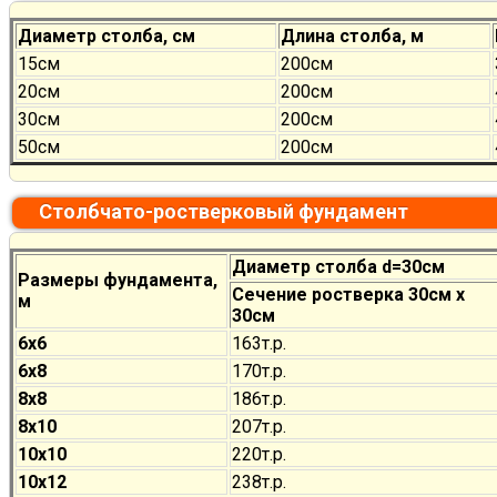
Диаметр столба, см
Длина столба, м
15см
200см
20см
200см
30см
200см
50см
200см
Столбчато-ростверковый фундамент
Диаметр столба d=30см
Размеры фундамента,
Сечение ростверка 30см х
м
30см
6х6
163т.р.
6х8
170
т.р.
8х8
186
т.р.
8х10
207
т.р.
10х10
220
т.р.
10х12
238
т.р.