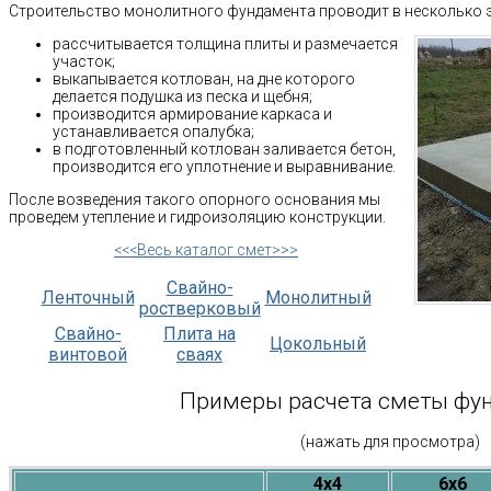
Строительство монолитного фундамента проводит в несколько 
рассчитывается толщина плиты и размечается
участок;
выкапывается котлован, на дне которого
делается подушка из песка и щебня;
производится армирование каркаса и
устанавливается опалубка;
в подготовленный котлован заливается бетон,
производится его уплотнение и выравнивание.
После возведения такого опорного основания мы
проведем утепление и гидроизоляцию конструкции.
<<<Весь каталог смет>>>
Свайно-
Ленточный
Монолитный
ростверковый
Свайно-
Плита на
Цокольный
винтовой
сваях
Примеры расчета сметы фу
(нажать для просмотра)
4х4
6х6