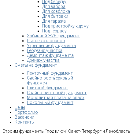
Под беседку
Для забора
Для хозблока
Для бытовки
Для гаража
Под пристройку к дому
Под террасу
Забивной Ж/Б фундамент
Рытье котлованов
Укрепление фундамента
Геодезия участка
Демонтаж фундамента
Дренаж участка
Сметы на фундамент
Ленточный фундамент
Свайно-ростверковый
фундамент
Плитный фундамент
Свайно-винтовой фундамент
Монолитная плита на сваях
Цокольный фундамент
Цены
Портфолио
Вакансии
Контакты
Строим фундаменты "под ключ" Санкт-Петербург и Ленобласть