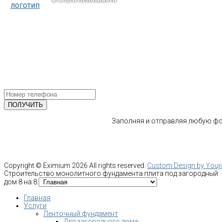
тел.: +7-964-339-68-44
193318, г. Санкт-Петербург
ул.Ворошилова, 2
Email: info@fundament-guru.ru
ПОЛУЧИТЕ БЕСПЛАТНУЮ КОНС
СПЕЦИАЛИСТА
Заполняя и отправляя любую фор
Copyright ©
Eximium
2026 All rights reserved.
Custom Design by You
Строительство монолитного фундамента плита под загородный
дом 8 на 8
Главная
Услуги
Ленточный фундамент
Для загородного дома