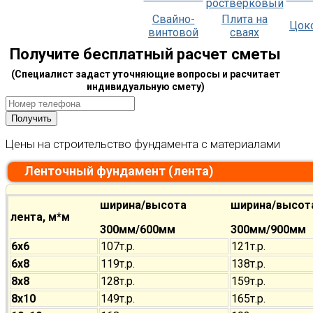
ростверковый
Свайно-
Плита на
Цок
винтовой
сваях
Получите бесплатный расчет сметы
(Специалист задаст уточняющие вопросы и расчитает
индивидуальную смету)
Цены на строительство фундамента с материалами
Ленточный фундамент (лента)
ширина/высота
ширина/высот
лента, м*м
300мм/600мм
300мм/900мм
6х6
107т.р.
121т.р.
6х8
119т.р.
138т.р.
8х8
128т.р.
159т.р.
8х10
149т.р.
165т.р.