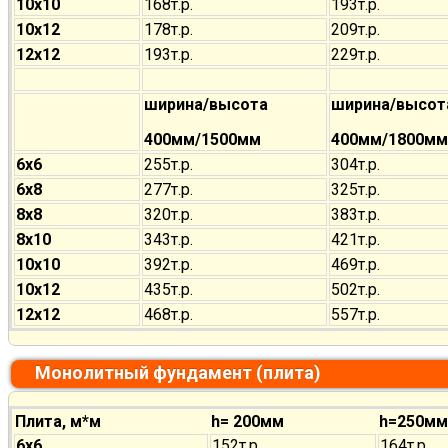
10х10
168т.р.
193т.р.
10х12
178т.р.
209т.р.
12х12
193т.р.
229т.р.
ширина/высота
ширина/высот
400мм/1500мм
400мм/1800мм
6х6
255т.р.
304т.р.
6х8
277т.р.
325т.р.
8х8
320т.р.
383т.р.
8х10
343т.р.
421т.р.
10х10
392т.р.
469т.р.
10х12
435т.р.
502т.р.
12х12
468т.р.
557т.р.
Монолитный фундамент (плита)
Плита, м*м
h= 200мм
h=250мм
6х6
152т.р.
164т.р.