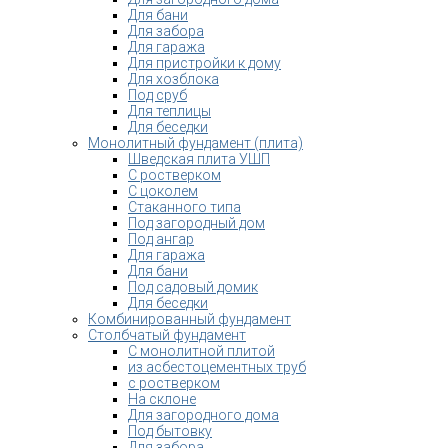
Для бани
Для забора
Для гаража
Для пристройки к дому
Для хозблока
Под сруб
Для теплицы
Для беседки
Монолитный фундамент (плита)
Шведская плита УШП
С ростверком
С цоколем
Стаканного типа
Под загородный дом
Под ангар
Для гаража
Для бани
Под садовый домик
Для беседки
Комбинированный фундамент
Столбчатый фундамент
С монолитной плитой
из асбестоцементных труб
с ростверком
На склоне
Для загородного дома
Под бытовку
Для забора