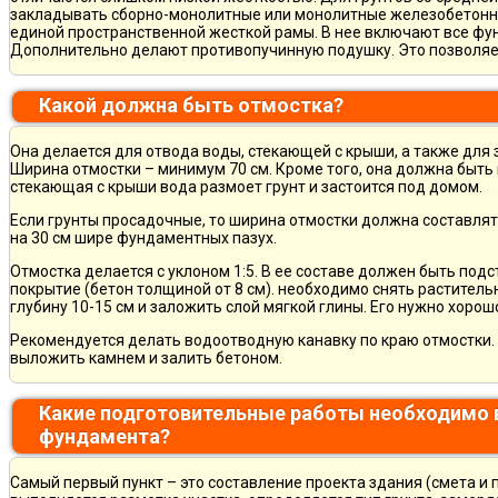
закладывать сборно-монолитные или монолитные железобетон
единой пространственной жесткой рамы. В нее включают все фу
Дополнительно делают противопучинную подушку. Это позволя
Какой должна быть отмостка?
Она делается для отвода воды, стекающей с крыши, а также для
Ширина отмостки – минимум 70 см. Кроме того, она должна быть 
стекающая с крыши вода размоет грунт и застоится под домом.
Если грунты просадочные, то ширина отмостки должна составлят
на 30 см шире фундаментных пазух.
Отмостка делается с уклоном 1:5. В ее составе должен быть по
покрытие (бетон толщиной от 8 см). необходимо снять раститель
глубину 10-15 см и заложить слой мягкой глины. Его нужно хорош
Рекомендуется делать водоотводную канавку по краю отмостки. 
выложить камнем и залить бетоном.
Какие подготовительные работы необходимо 
фундамента?
Самый первый пункт – это составление проекта здания (смета и 