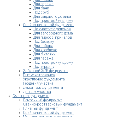
Для гаража
Для бани
Под сруб
Для садового домика
Под пристройку к дому
Свайно-винтовой фундамент
На участке с уклоном
Для загородного дома
Для пирсов, причалов
Под беседку
Для забора
Для хозблока
Для бытовки
Для гаража
Под пристройку к дому
Под террасу
Забивной Ж/Б фундамент
Рытье котлованов
Укрепление фундамента
Геодезия участка
Демонтаж фундамента
Дренаж участка
Сметы на фундамент
Ленточный фундамент
Свайно-ростверковый фундамент
Плитный фундамент
Свайно-винтовой фундамент
Монолитная плита на сваях