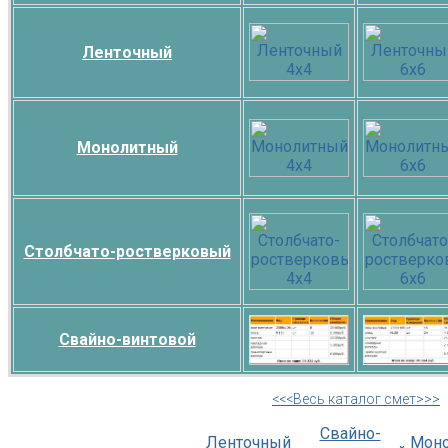
Ленточный
Монолитный
Столбчато-ростверковый
Свайно-винтовой
<<<Весь каталог смет>>>
Свайно-
Ленточный
Мон