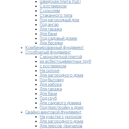
Шведская плита УШП
С ростверком
С цоколем
Стаканного типа
Под загородный дом
Под ангар
Для гаража
Для бани
Под садовый домик
Для беседки
Комбинированный фундамент
Столбчатый фундамент
С монолитной плитой
из асбестоцементных труб
с ростверком
На склоне
Для загородного дома
Под бытовку
Для забора
Для гаража
Для бани
Под сруб
Для садового домика
Под пристройку к дому
Свайно-винтовой фундамент
На участке с уклоном
Для загородного дома
Для пирсов, причалов