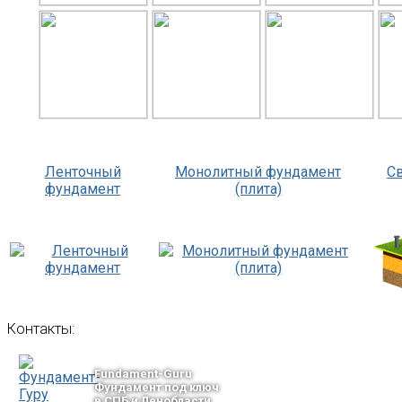
Ленточный
Монолитный фундамент
С
фундамент
(плита)
Контакты:
Fundament-Guru
Фундамент под ключ
в СПБ и Ленобласти