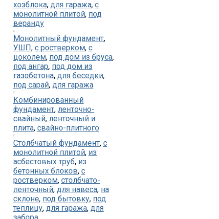
хозблока
,
для гаража
,
с
монолитной плитой
,
под
веранду
Монолитный фундамент
,
УШП
,
с ростверком
,
с
цоколем
,
под дом из бруса
,
под ангар
,
под дом из
газобетона
,
для беседки
,
под сарай
,
для гаража
Комбинированный
фундамент
,
ленточно-
свайный
,
ленточный и
плита
,
свайно-плитного
Столбчатый фундамент
,
с
монолитной плитой
,
из
асбестовых труб
,
из
бетонных блоков
,
с
ростверком
,
столбчато-
ленточный
,
для навеса
,
на
склоне
,
под бытовку
,
под
теплицу
,
для гаража
,
для
забора