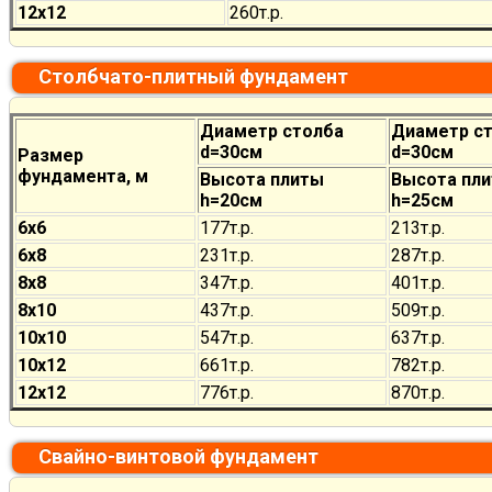
12х12
260
т.р.
Столбчато-плитный фундамент
Диаметр столба
Диаметр с
d=30см
d=30см
Размер
фундамента, м
Высота плиты
Высота пл
h=20см
h=25см
6х6
177
т.р.
213
т.р.
6х8
231
т.р.
287
т.р.
8х8
347
т.р.
401
т.р.
8х10
437
т.р.
509
т.р.
10х10
547
т.р.
637
т.р.
10х12
661
т.р.
782
т.р.
12х12
776
т.р.
870
т.р.
Свайно-винтовой фундамент