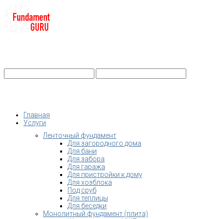
+7-
Строительство фундамента
Санкт-Петербург и Ленобласть
info@fundament-guru.ru
Санкт-Петербург, ул.Ворошилова, 2
Главная
Услуги
Ленточный фундамент
Для загородного дома
Для бани
Для забора
Для гаража
Для пристройки к дому
Для хозблока
Под сруб
Для теплицы
Для беседки
Монолитный фундамент (плита)