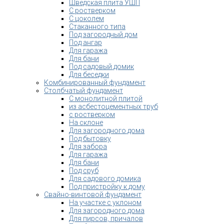
Шведская плита УШП
С ростверком
С цоколем
Стаканного типа
Под загородный дом
Под ангар
Для гаража
Для бани
Под садовый домик
Для беседки
Комбинированный фундамент
Столбчатый фундамент
С монолитной плитой
из асбестоцементных труб
с ростверком
На склоне
Для загородного дома
Под бытовку
Для забора
Для гаража
Для бани
Под сруб
Для садового домика
Под пристройку к дому
Свайно-винтовой фундамент
На участке с уклоном
Для загородного дома
Для пирсов, причалов