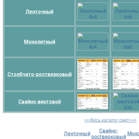
Ленточный
Монолитный
Столбчато-ростверковый
Свайно-винтовой
<<<Весь каталог смет>>>
Свайно-
Ленточный
Мон
ростверковый