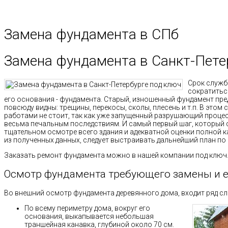
Замена фундамента в СПб
Замена фундамента в Санкт-Пете
Срок служб
сократитьс
его основания - фундамента. Старый, изношенный фундамент пре
повсюду видны: трещины, перекосы, сколы, плесень и т.п. В этом
работами не стоит, так как уже запущенный разрушающий проце
весьма печальным последствиям. И самый первый шаг, который с
тщательном осмотре всего здания и адекватной оценки полной кар
из полученных данных, следует выстраивать дальнейший план по 
Заказать ремонт фундамента можно в нашей компании под ключ
Осмотр фундамента требующего замены и е
Во внешний осмотр фундамента деревянного дома, входит ряд с
По всему периметру дома, вокруг его
основания, выкапывается небольшая
траншейная канавка, глубиной около 70 см.