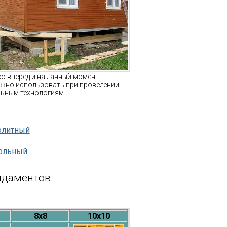
ко вперед и на данный момент
ожно использовать при проведении
льным технологиям.
олитный
ольный
ндаментов
8х8
10х10