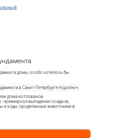
ольный
фундамента
амента дома, особо хотелось бы
изи дома котлованов.
о: чрезмерное выпадение осадков,
ры и ходы, проделанные животными в