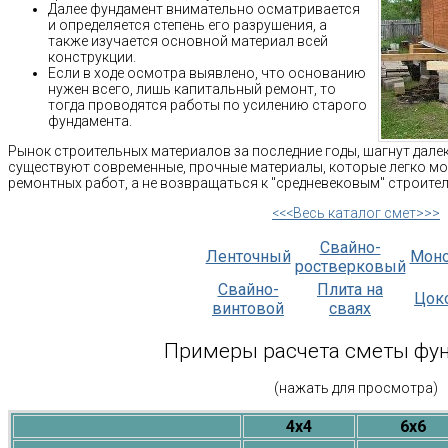
Далее фундамент внимательно осматривается
и определяется степень его разрушения, а
также изучается основной материал всей
конструкции.
Если в ходе осмотра выявлено, что основанию
нужен всего, лишь капитальный ремонт, то
тогда проводятся работы по усилению старого
фундамента.
Рынок строительных материалов за последние годы, шагнут дале
существуют современные, прочные материалы, которые легко м
ремонтных работ, а не возвращаться к "средневековым" строите
<<<Весь каталог смет>>>
Свайно-
Ленточный
Мон
ростверковый
Свайно-
Плита на
Цок
винтовой
сваях
Примеры расчета сметы фу
(нажать для просмотра)
4х4
6х6