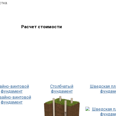
стка.
Расчет стоимости
айно-винтовой
Столбчатый
Шведская пл
фундамент
фундамент
фундам