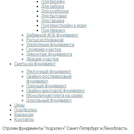
Под беседку
Для забора
Для хозблока
Для бытовки
Для гаража
Под пристройку к дому
Под террасу
Забивной Ж/Б фундамент
Рытье котлованов
Укрепление фундамента
Геодезия участка
Демонтаж фундамента
Дренаж участка
Сметы на фундамент
Ленточный фундамент
Свайно-ростверковый
фундамент
Плитный фундамент
Свайно-винтовой фундамент
Монолитная плита на сваях
Цокольный фундамент
Цены
Портфолио
Вакансии
Контакты
Строим фундаменты "под ключ" Санкт-Петербург и Ленобласть