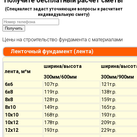
Получите бесплатный расчет сметы
(Специалист задаст уточняющие вопросы и расчитает
индивидуальную смету)
Цены на строительство фундамента с материалами
Ленточный фундамент (лента)
ширина/высота
ширина/высот
лента, м*м
300мм/600мм
300мм/900мм
6х6
107т.р.
121т.р.
6х8
119т.р.
138т.р.
8х8
128т.р.
159т.р.
8х10
149т.р.
165т.р.
10х10
168т.р.
193т.р.
10х12
178т.р.
209т.р.
12х12
193т.р.
229т.р.