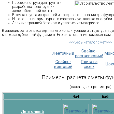
Проверка структуры грунта и
разработка конструкции
железобетонной ленты.
Выемка грунта из траншей и создание основания для фунда
Изготовление арматурного каркаса и установка опалубки.
Заливка траншей бетоном и уплотнение материала.
В зависимости от веса здания, его конфигурации и структуры гр
мелкозаглубленный фундамент. Его изготовление поможет вам с
<<<Весь каталог смет>>>
Свайно-
Ленточный
Мон
ростверковый
Свайно-
Плита на
Цок
винтовой
сваях
Примеры расчета сметы фу
(нажать для просмотра)
4х4
6х6
Ленточный