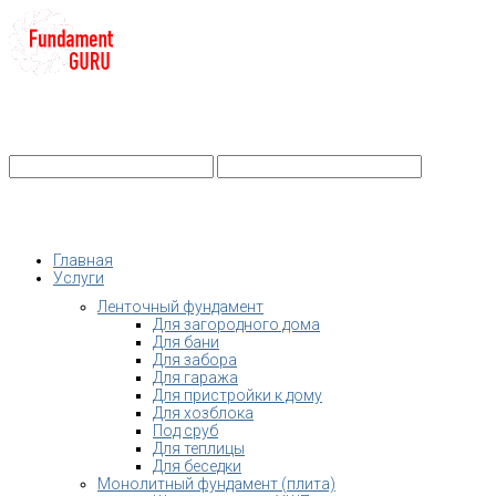
+7-
Строительство фундамента
Санкт-Петербург и Ленобласть
info@fundament-guru.ru
Санкт-Петербург, ул.Ворошилова, 2
Главная
Услуги
Ленточный фундамент
Для загородного дома
Для бани
Для забора
Для гаража
Для пристройки к дому
Для хозблока
Под сруб
Для теплицы
Для беседки
Монолитный фундамент (плита)