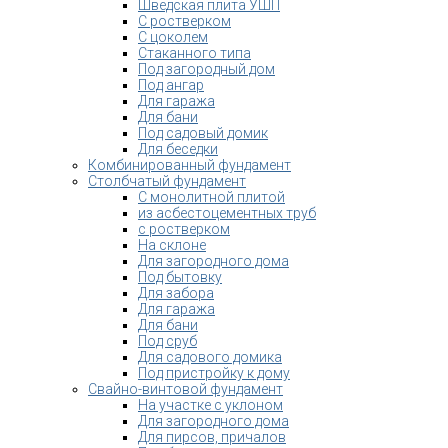
Шведская плита УШП
С ростверком
С цоколем
Стаканного типа
Под загородный дом
Под ангар
Для гаража
Для бани
Под садовый домик
Для беседки
Комбинированный фундамент
Столбчатый фундамент
С монолитной плитой
из асбестоцементных труб
с ростверком
На склоне
Для загородного дома
Под бытовку
Для забора
Для гаража
Для бани
Под сруб
Для садового домика
Под пристройку к дому
Свайно-винтовой фундамент
На участке с уклоном
Для загородного дома
Для пирсов, причалов