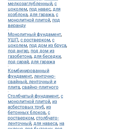
мелкозаглубленный
,
с
цоколем
,
под навес
,
для
хозблока
,
для гаража
,
с
монолитной плитой
,
под
веранду
Монолитный фундамент
,
УШП
,
с ростверком
,
с
цоколем
,
под дом из бруса
,
под ангар
,
под дом из
газобетона
,
для беседки
,
под сарай
,
для гаража
Комбинированный
фундамент
,
ленточно-
свайный
,
ленточный и
плита
,
свайно-плитного
Столбчатый фундамент
,
с
монолитной плитой
,
из
асбестовых труб
,
из
бетонных блоков
,
с
ростверком
,
столбчато-
ленточный
,
для навеса
,
на
склоне
,
под бытовку
,
под