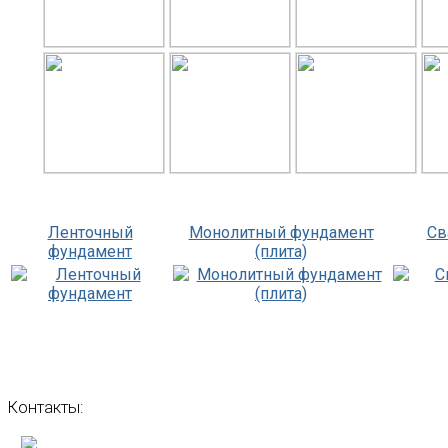
Ленточный
Монолитный фундамент
Св
фундамент
(плита)
Контакты: