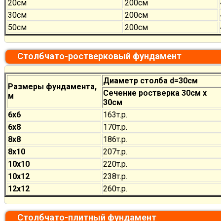
20см
200см
30см
200см
50см
200см
Столбчато-ростверковый фундамент
Диаметр столба d=30см
Размеры фундамента,
Сечение ростверка 30см х
м
30см
6х6
163т.р.
6х8
170
т.р.
8х8
186
т.р.
8х10
207
т.р.
10х10
220
т.р.
10х12
238
т.р.
12х12
260
т.р.
Столбчато-плитный фундамент