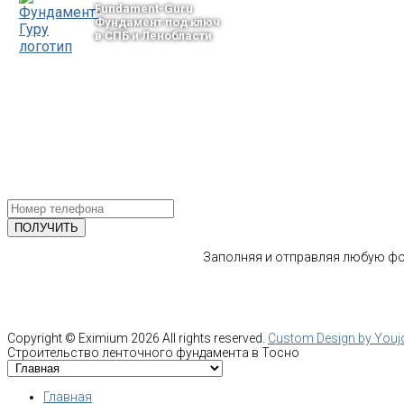
Fundament-Guru
Фундамент под ключ
в СПБ и Ленобласти
тел.: +7-964-339-68-44
193318, г. Санкт-Петербург
ул.Ворошилова, 2
Email: info@fundament-guru.ru
ПОЛУЧИТЕ БЕСПЛАТНУЮ КОНС
СПЕЦИАЛИСТА
Заполняя и отправляя любую фор
Copyright ©
Eximium
2026 All rights reserved.
Custom Design by You
Строительство ленточного фундамента в Тосно
Главная