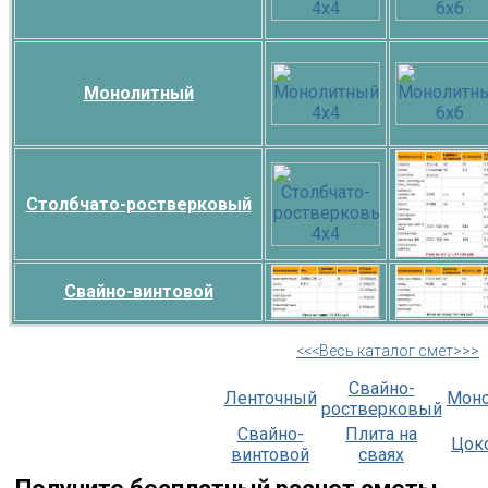
Монолитный
Столбчато-ростверковый
Свайно-винтовой
<<<Весь каталог смет>>>
Свайно-
Ленточный
Мон
ростверковый
Свайно-
Плита на
Цок
винтовой
сваях