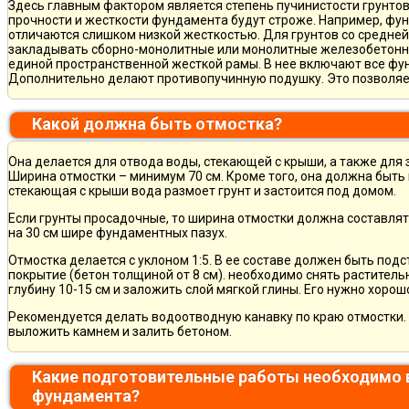
Здесь главным фактором является степень пучинистости грунтов.
прочности и жесткости фундамента будут строже. Например, фу
отличаются слишком низкой жесткостью. Для грунтов со средне
закладывать сборно-монолитные или монолитные железобетон
единой пространственной жесткой рамы. В нее включают все фу
Дополнительно делают противопучинную подушку. Это позволя
Какой должна быть отмостка?
Она делается для отвода воды, стекающей с крыши, а также для
Ширина отмостки – минимум 70 см. Кроме того, она должна быть 
стекающая с крыши вода размоет грунт и застоится под домом.
Если грунты просадочные, то ширина отмостки должна составлят
на 30 см шире фундаментных пазух.
Отмостка делается с уклоном 1:5. В ее составе должен быть по
покрытие (бетон толщиной от 8 см). необходимо снять раститель
глубину 10-15 см и заложить слой мягкой глины. Его нужно хорош
Рекомендуется делать водоотводную канавку по краю отмостки. 
выложить камнем и залить бетоном.
Какие подготовительные работы необходимо 
фундамента?