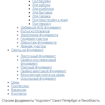
Под беседку
Для забора
Для хозблока
Для бытовки
Для гаража
Под пристройку к дому
Под террасу
Забивной Ж/Б фундамент
Рытье котлованов
Укрепление фундамента
Геодезия участка
Демонтаж фундамента
Дренаж участка
Сметы на фундамент
Ленточный фундамент
Свайно-ростверковый
фундамент
Плитный фундамент
Свайно-винтовой фундамент
Монолитная плита на сваях
Цокольный фундамент
Цены
Портфолио
Вакансии
Контакты
Строим фундаменты "под ключ" Санкт-Петербург и Ленобласть