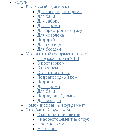
Услуги
Ленточный фундамент
Для загородного дома
Для бани
Для забора
Для гаража
Для пристройки к дому
Для хозблока
Под сруб
Для теплицы
Для беседки
Монолитный фундамент (плита)
Шведская плита УШП
С ростверком
С цоколем
Стаканного типа
Под загородный дом
Под ангар
Для гаража
Для бани
Под садовый домик
Для беседки
Комбинированный фундамент
Столбчатый фундамент
С монолитной плитой
из асбестоцементных труб
с ростверком
На склоне