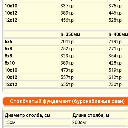
10х10
337т.р.
375т.р.
10х12
389т.р.
446т.р.
12х12
456т.р.
528т.р.
h=350мм
h=400м
6х6
201т.р.
219т.р.
6х8
252т.р.
271т.р.
8х8
323т.р.
354т.р.
8х10
389т.р.
428т.р.
10х10
473т.р.
519т.р.
10х12
557т.р.
612т.р.
12х12
655т.р.
730т.р.
Столбчатый фундамент (буронабивные сваи)
Диаметр столба, см
Длина столба, м
15см
200см