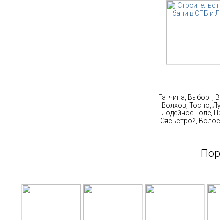
Ст
Гатчина, Выборг, 
Волхов, Тосно, Л
Лодейное Поле, П
Сясьстрой, Волос
Пор