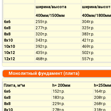
ширина/высота
ширина/высот
400мм/1500мм
400мм/1800мм
6х6
255т.р.
304т.р.
6х8
277т.р.
325т.р.
8х8
320т.р.
383т.р.
8х10
343т.р.
421т.р.
10х10
392т.р.
469т.р.
10х12
435т.р.
502т.р.
12х12
468т.р.
557т.р.
Монолитный фундамент (плита)
Плита, м*м
h= 200мм
h=250мм
6х6
152т.р.
164т.р.
6х8
183т.р.
208т.р.
8х8
229т.р.
268т.р.
8х10
278т.р.
318т.р.