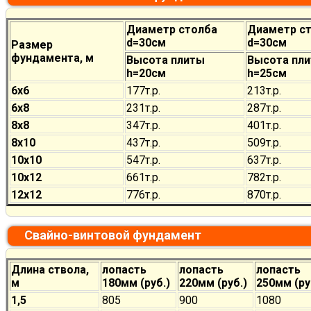
Диаметр столба
Диаметр с
d=30см
d=30см
Размер
фундамента, м
Высота плиты
Высота пл
h=20см
h=25см
6х6
177
т.р.
213
т.р.
6х8
231
т.р.
287
т.р.
8х8
347
т.р.
401
т.р.
8х10
437
т.р.
509
т.р.
10х10
547
т.р.
637
т.р.
10х12
661
т.р.
782
т.р.
12х12
776
т.р.
870
т.р.
Свайно-винтовой фундамент
Длина ствола,
лопасть
лопасть
лопасть
м
180мм (руб.)
220мм (руб.)
250мм (ру
1,5
805
900
1080