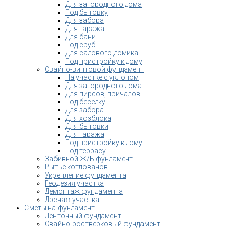
Для загородного дома
Под бытовку
Для забора
Для гаража
Для бани
Под сруб
Для садового домика
Под пристройку к дому
Свайно-винтовой фундамент
На участке с уклоном
Для загородного дома
Для пирсов, причалов
Под беседку
Для забора
Для хозблока
Для бытовки
Для гаража
Под пристройку к дому
Под террасу
Забивной Ж/Б фундамент
Рытье котлованов
Укрепление фундамента
Геодезия участка
Демонтаж фундамента
Дренаж участка
Сметы на фундамент
Ленточный фундамент
Свайно-ростверковый фундамент